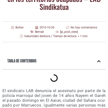
Sindikatua
Boltxe
2010-10-26
No hay comentarios
Berriak
[jp_post_view]
Irakurtzeko denbora / Tiempo de lectura: < 1 min.
Tabla de contenidos
El sin­di­ca­to LAB denun­cia el ase­si­na­to por par­te de la
poli­cía marro­quí del joven de 14 años Nayem el Gareh
el pasa­do domin­go en El Aaiun, ciu­dad del Saha­ra ocu­
pa­do por Marrue­cos. Igual­men­te varias per­so­nas más