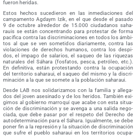
fue­ron heridas.
Estos hechos suce­die­ron en las inme­dia­cio­nes del
cam­pa­men­to Agdaym Izik, en el que des­de el pasa­do
9 de octu­bre alre­de­dor de 15.000 ciu­da­da­nos saha­
rauis se están con­cen­tran­do para pro­tes­tar de for­ma
pací­fi­ca con­tra las dis­cri­mi­na­cio­nes en todos los ámbi­
tos al que se ven some­ti­dos dia­ria­men­te, con­tra las
vio­la­cio­nes de dere­chos huma­nos, con­tra los des­pi­
dos, el impa­go de sala­rios, el saqueo de las rique­zas
natu­ra­les del Sáha­ra (fos­fa­tos, pes­ca, petró­leo, etc.).
En defi­ni­ti­va, están pro­tes­tan­do con­tra la ocu­pa­ción
del terri­to­rio saha­raui, el saqueo del mis­mo y la dis­cri­
mi­na­ción a la que se some­te a la pobla­ción saharaui.
Des­de LAB nos soli­da­ri­za­mos con la fami­lia y alle­ga­
dos del joven ase­si­na­do y de los heri­dos. Tam­bién exi­
gi­mos al gobierno marro­quí que aca­be con esta situa­
ción de dis­cri­mi­na­ción y se aven­ga a una sali­da nego­
cia­da, que debe pasar por el res­pe­to del Dere­cho de
auto­de­ter­mi­na­ción para el Sáha­ra. Igual­men­te, se debe
poner fin a la repre­sión y la situa­ción de dis­cri­mi­na­ción
que sufre el pue­blo saha­raui en los terri­to­rios ocu­pa­