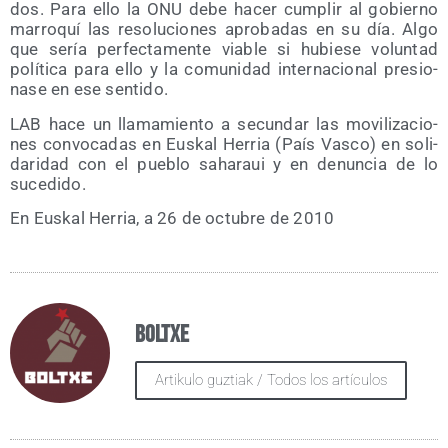
dos. Para ello la ONU debe hacer cum­plir al gobierno
marro­quí las reso­lu­cio­nes apro­ba­das en su día. Algo
que sería per­fec­ta­men­te via­ble si hubie­se volun­tad
polí­ti­ca para ello y la comu­ni­dad inter­na­cio­nal pre­sio­
na­se en ese sentido.
LAB hace un lla­ma­mien­to a secun­dar las movi­li­za­cio­
nes con­vo­ca­das en Eus­kal Herria (País Vas­co) en soli­
da­ri­dad con el pue­blo saha­raui y en denun­cia de lo
sucedido.
En Eus­kal Herria, a 26 de octu­bre de 2010
Boltxe
Artikulo guztiak / Todos los artículos