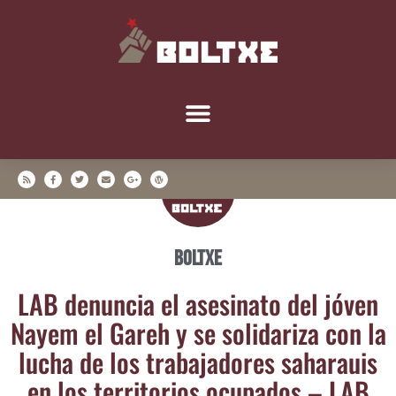
Boltxe
LAB denun­cia el ase­si­na­to del jóven
Nayem el Gareh y se soli­da­ri­za con la
lucha de los tra­ba­ja­do­res saha­rauis
en los terri­to­rios ocu­pa­dos – LAB