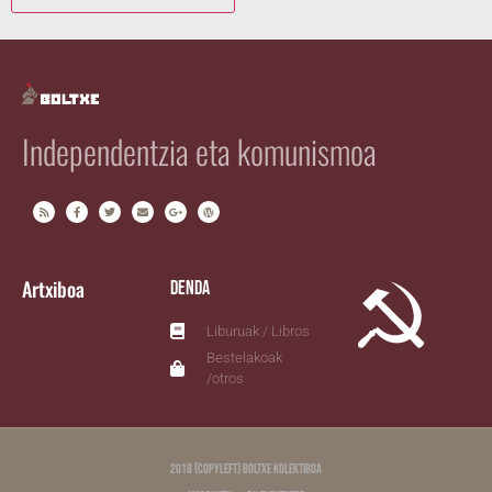
Independentzia eta komunismoa
Artxiboa
Denda
Liburuak / Libros
Bestelakoak
/otros
2018 (copyleft) Boltxe Kolektiboa