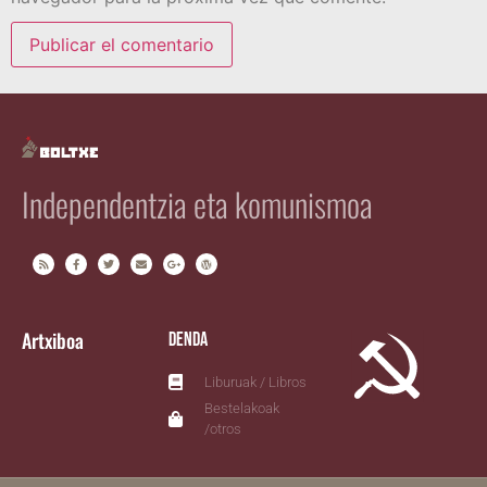
Independentzia eta komunismoa
Artxiboa
Denda
Liburuak / Libros
Bestelakoak
/otros