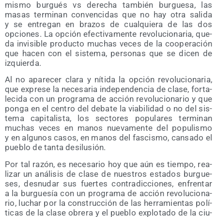
mis­mo bur­gués vs dere­cha tam­bién bur­gue­sa, las
masas ter­mi­nan con­ven­ci­das que no hay otra sali­da
y se entre­gan en bra­zos de cual­quie­ra de las dos
opcio­nes. La opción efec­ti­va­men­te revo­lu­cio­na­ria, que­
da invi­si­ble pro­duc­to muchas veces de la coope­ra­ción
que hacen con el sis­te­ma, per­so­nas que se dicen de
izquierda.
Al no apa­re­cer cla­ra y níti­da la opción revo­lu­cio­na­ria,
que expre­se la nece­sa­ria inde­pen­den­cia de cla­se, for­ta­
le­ci­da con un pro­gra­ma de acción revo­lu­cio­na­rio y que
pon­ga en el cen­tro del deba­te la via­bi­li­dad o no del sis­
te­ma capi­ta­lis­ta, los sec­to­res popu­la­res ter­mi­nan
muchas veces en manos nue­va­men­te del popu­lis­mo
y en algu­nos casos, en manos del fas­cis­mo, can­sa­do el
pue­blo de tan­ta desilusión.
Por tal razón, es nece­sa­rio hoy que aún es tiem­po, rea­
li­zar un aná­li­sis de cla­se de nues­tros esta­dos bur­gue­
ses, des­nu­dar sus fuer­tes con­tra­dic­cio­nes, enfren­tar
a la bur­gue­sía con un pro­gra­ma de acción revo­lu­cio­na­
rio, luchar por la cons­truc­ción de las herra­mien­tas polí­
ti­cas de la cla­se obre­ra y el pue­blo explo­ta­do de la ciu­