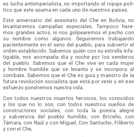
es lucha anti­im­pe­ria­lis­ta, no impor­tan­do el ropa­je polí­
ti­co que este asu­ma en cada uno de nues­tros países.
Este ani­ver­sa­rio del ase­si­na­to del Che en Boli­via, no
levan­ta­re­mos cam­pa­ñas espe­cia­les. Tam­po­co hare­
mos gran­des actos, ni nos gol­pea­re­mos el pecho con
su nom­bre como algu­nos. Segui­re­mos tra­ba­jan­do
pacien­te­men­te en el seno del pue­blo, para sub­ver­tir el
orden esta­ble­ci­do. Sabe­mos quién con su estre­lla infa­
ti­ga­ble, nos acom­pa­ña día y noche por los sen­de­ros
del pue­blo. Sabe­mos que el Che vive en cada mujer
y hom­bre humil­de que se levan­ta y se incor­po­ra al
com­ba­te. Sabe­mos que el Che es guía y maes­tro de la
futu­ra revo­lu­ción socia­lis­ta que está por venir y en ese
esfuer­zo pon­dre­mos nues­tra vida.
Con todos nues­tros muer­tos heroi­cos, los cono­ci­dos
y los que no lo son, con todos nues­tros sue­ños de
cons­truc­to­res socia­les, con toda la poe­sía ale­gre
y sub­ver­si­va del pue­blo humil­de, con Bri­ce­ño, con
Táma­ra, con Raúl y con Miguel, Con San­tu­cho, Fili­ber­to
y con el Che,