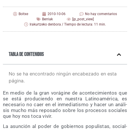
Boltxe
2010-10-06
No hay comentarios
Berriak
[jp_post_view]
Irakurtzeko denbora / Tiempo de lectura: 11 min.
Tabla de contenidos
No se ha encontrado ningún encabezado en esta
página.
En medio de la gran vorá­gi­ne de acon­te­ci­mien­tos que
se está pro­du­cien­do en nues­tra Lati­noa­mé­ri­ca, es
nece­sa­rio no caer en el inme­dia­tis­mo y hacer un aná­li­
sis mucho más repo­sa­do sobre los pro­ce­sos socia­les
que hoy nos toca vivir.
La asun­ción al poder de gobier­nos popu­lis­tas, social­