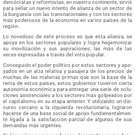
de­mó­cra­tas y refor­mis­tas, en nues­tro con­ti­nen­te, sir­vió
para sellar un nue­vo inten­to de alian­za de un sec­tor de
la bur­gue­sía con las trans­na­cio­na­les y con los sec­to­res
más pode­ro­sos de la eco­no­mía en varios paí­ses de la
región.
Lo nove­do­so de este pro­ce­so es que esta alian­za, se
apo­ya en los sec­to­res popu­la­res y logra hege­mo­ni­zar
su movi­li­za­ción y sus aspi­ra­cio­nes, las más de las
veces expre­sa­das a tra­vés del voto popular.
Con­se­gui­do el poder polí­ti­co por estos sec­to­res y apo­
ya­dos en un alza rela­ti­va y pasa­je­ra de los pre­cios de
muchas de las mate­rias pri­mas que son la base de la
ren­ta de estos paí­ses, estos gobier­nos tuvie­ron cier­ta
auto­no­mía eco­nó­mi­ca para entre­gar una serie de solu­
cio­nes asis­ten­cia­les a los sec­to­res más gol­pea­dos por
el capi­ta­lis­mo en su eta­pa ante­rior. Y uti­li­zan­do un dis­
cur­so cer­cano a la izquier­da revo­lu­cio­na­ria, logra­ron
hacer­se de una base social de apo­yo fun­da­men­tal­men­
te liga­da a la satis­fac­ción par­cial de algu­nas de sus
deman­das más urgentes.