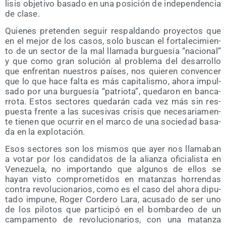
li­sis obje­ti­vo basa­do en una posi­ción de inde­pen­den­cia
de clase.
Quie­nes pre­ten­den seguir res­pal­dan­do pro­yec­tos que
en el mejor de los casos, solo bus­can el for­ta­le­ci­mien­
to de un sec­tor de la mal lla­ma­da bur­gue­sía “nacio­nal”
y que como gran solu­ción al pro­ble­ma del desa­rro­llo
que enfren­tan nues­tros paí­ses, nos quie­ren con­ven­cer
que lo que hace fal­ta es más capi­ta­lis­mo, aho­ra impul­
sa­do por una bur­gue­sía “patrio­ta”, que­da­ron en ban­ca­
rro­ta. Estos sec­to­res que­da­rán cada vez más sin res­
pues­ta fren­te a las suce­si­vas cri­sis que nece­sa­ria­men­
te tie­nen que ocu­rrir en el mar­co de una socie­dad basa­
da en la explotación.
Esos sec­to­res son los mis­mos que ayer nos lla­ma­ban
a votar por los can­di­da­tos de la alian­za ofi­cia­lis­ta en
Vene­zue­la, no impor­tan­do que algu­nos de ellos se
hayan vis­to com­pro­me­ti­dos en matan­zas horren­das
con­tra revo­lu­cio­na­rios, como es el caso del aho­ra dipu­
tado impu­ne, Roger Cor­de­ro Lara, acu­sa­do de ser uno
de los pilo­tos que par­ti­ci­pó en el bom­bar­deo de un
cam­pa­men­to de revo­lu­cio­na­rios, con una matan­za