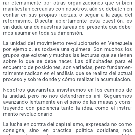
rar eter­na­men­te por otras orga­ni­za­cio­nes que si bien
mani­fies­tan cer­ca­nías con noso­tros, aún se deba­ten en
con­fiar en sus pro­pias fuer­zas, o seguir a la zaga del
refor­mis­mo. Dis­cu­tir abier­ta­men­te esta cues­tión, es
sin duda una de nues­tras tareas del pre­sen­te que debe­
mos asu­mir en toda su dimensión.
La uni­dad del movi­mien­to revo­lu­cio­na­rio en Vene­zue­la
por ejem­plo, es toda­vía una qui­me­ra. Son muchos los
gru­pos que exis­ten y muchas las lec­tu­ras que se tie­nen
sobre lo que se debe hacer. Las difi­cul­ta­des para el
encuen­tro de posi­cio­nes, son varia­das, pero fun­da­men­
tal­men­te radi­can en el aná­li­sis que se rea­li­za del actual
pro­ce­so y sobre dón­de y cómo rea­li­zar la acumulación.
Noso­tros gue­va­ris­tas, insis­ti­re­mos en los cami­nos de
la uni­dad, pero no nos deten­dre­mos ahí. Segui­re­mos
avan­zan­do len­ta­men­te en el seno de las masas y cons­
tru­yen­do con pacien­cia tan­to la idea, como el ins­tru­
men­to revolucionario.
La lucha en con­tra del capi­ta­lis­mo, expre­sa­da no como
con­sig­na, sino en prác­ti­ca polí­ti­ca coti­dia­na, nos