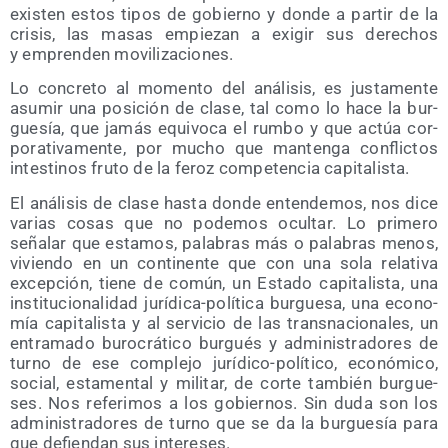
exis­ten estos tipos de gobierno y don­de a par­tir de la
cri­sis, las masas empie­zan a exi­gir sus dere­chos
y empren­den movilizaciones.
Lo con­cre­to al momen­to del aná­li­sis, es jus­ta­men­te
asu­mir una posi­ción de cla­se, tal como lo hace la bur­
gue­sía, que jamás equi­vo­ca el rum­bo y que actúa cor­
po­ra­ti­va­men­te, por mucho que man­ten­ga con­flic­tos
intes­ti­nos fru­to de la feroz com­pe­ten­cia capitalista.
El aná­li­sis de cla­se has­ta don­de enten­de­mos, nos dice
varias cosas que no pode­mos ocul­tar. Lo pri­me­ro
seña­lar que esta­mos, pala­bras más o pala­bras menos,
vivien­do en un con­ti­nen­te que con una sola rela­ti­va
excep­ción, tie­ne de común, un Esta­do capi­ta­lis­ta, una
ins­ti­tu­cio­na­li­dad jurí­di­ca-polí­ti­ca bur­gue­sa, una eco­no­
mía capi­ta­lis­ta y al ser­vi­cio de las trans­na­cio­na­les, un
entra­ma­do buro­crá­ti­co bur­gués y admi­nis­tra­do­res de
turno de ese com­ple­jo jurí­di­co-polí­ti­co, eco­nó­mi­co,
social, esta­men­tal y mili­tar, de cor­te tam­bién bur­gue­
ses. Nos refe­ri­mos a los gobier­nos. Sin duda son los
admi­nis­tra­do­res de turno que se da la bur­gue­sía para
que defien­dan sus intereses.