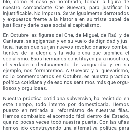
blo, como el caso ya nom­bra­do, tomar la figu­ra de
nues­tro coman­dan­te Che Gue­va­ra, para jus­ti­fi­car la
injus­ti­fi­ca­ble. No impor­ta. Serán igual­men­te derro­ta­dos
y expues­tos fren­te a la his­to­ria en su tris­te papel de
jus­ti­fi­car y dar­le base social al capitalismo.
En Octu­bre las figu­ras del Che, de Miguel, de Raúl y de
Can­tau­ra, se agi­gan­tan y en su vue­lo de dig­ni­dad y jus­
ti­cia, hacen que sur­jan nue­vos revo­lu­cio­na­rios com­ba­
tien­tes de la ale­gría y la vida ple­na que sig­ni­fi­ca el
socia­lis­mo. Esos her­ma­nos cons­ti­tu­yen para noso­tros,
el ver­da­de­ro des­ta­ca­men­to de van­guar­dia y en su
ejem­plo, nos for­ma­re­mos. A Gue­va­ra y al gue­va­ris­mo,
no lo con­me­mo­ra­mos en Octu­bre, es nues­tra prác­ti­ca
polí­ti­ca coti­dia­na y de eso nos sen­ti­mos más que orgu­
llo­sos y orgullosas.
Nues­tra prác­ti­ca coti­dia­na sub­ver­si­va, ha resis­ti­do en
este tiem­po, todo inten­to por domes­ti­car­la. Hemos
pues­to en reti­ra­da al refor­mis­mo de nues­tras filas.
Hemos com­ba­ti­do el aco­mo­do fácil den­tro del Esta­do,
que no pocas veces tocó nues­tra puer­ta. Con las uñas
hemos ido cons­tru­yen­do una alter­na­ti­va polí­ti­ca para