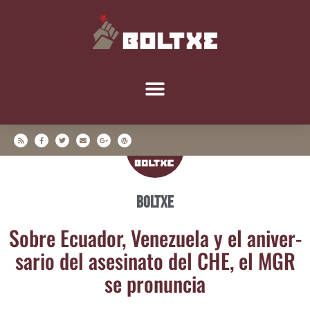
Boltxe
Sobre Ecua­dor, Vene­zue­la y el ani­ver­
sa­rio del ase­si­na­to del CHE, el MGR
se pronuncia