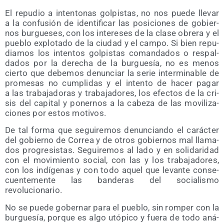
El repu­dio a inten­to­nas gol­pis­tas, no nos pue­de lle­var
a la con­fu­sión de iden­ti­fi­car las posi­cio­nes de gobier­
nos bur­gue­ses, con los intere­ses de la cla­se obre­ra y el
pue­blo explo­ta­do de la ciu­dad y el cam­po. Si bien repu­
dia­mos los inten­tos gol­pis­tas coman­da­dos o res­pal­
da­dos por la dere­cha de la bur­gue­sía, no es menos
cier­to que debe­mos denun­ciar la serie inter­mi­na­ble de
pro­me­sas no cum­pli­das y el inten­to de hacer pagar
a las tra­ba­ja­do­ras y tra­ba­ja­do­res, los efec­tos de la cri­
sis del capi­tal y poner­nos a la cabe­za de las movi­li­za­
cio­nes por estos motivos.
De tal for­ma que segui­re­mos denun­cian­do el carác­ter
del gobierno de Correa y de otros gobier­nos mal lla­ma­
dos pro­gre­sis­tas. Segui­re­mos al lado y en soli­da­ri­dad
con el movi­mien­to social, con las y los tra­ba­ja­do­res,
con los indí­ge­nas y con todo aquel que levan­te con­se­
cuen­te­men­te las ban­de­ras del socia­lis­mo
revolucionario.
No se pue­de gober­nar para el pue­blo, sin rom­per con la
bur­gue­sía, por­que es algo utó­pi­co y fue­ra de todo aná­