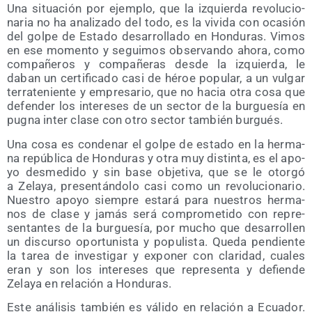
Una situa­ción por ejem­plo, que la izquier­da revo­lu­cio­
na­ria no ha ana­li­za­do del todo, es la vivi­da con oca­sión
del gol­pe de Esta­do desa­rro­lla­do en Hon­du­ras. Vimos
en ese momen­to y segui­mos obser­van­do aho­ra, como
com­pa­ñe­ros y com­pa­ñe­ras des­de la izquier­da, le
daban un cer­ti­fi­ca­do casi de héroe popu­lar, a un vul­gar
terra­te­nien­te y empre­sa­rio, que no hacia otra cosa que
defen­der los intere­ses de un sec­tor de la bur­gue­sía en
pug­na inter cla­se con otro sec­tor tam­bién burgués.
Una cosa es con­de­nar el gol­pe de esta­do en la her­ma­
na repú­bli­ca de Hon­du­ras y otra muy dis­tin­ta, es el apo­
yo des­me­di­do y sin base obje­ti­va, que se le otor­gó
a Zela­ya, pre­sen­tán­do­lo casi como un revo­lu­cio­na­rio.
Nues­tro apo­yo siem­pre esta­rá para nues­tros her­ma­
nos de cla­se y jamás será com­pro­me­ti­do con repre­
sen­tan­tes de la bur­gue­sía, por mucho que desa­rro­llen
un dis­cur­so opor­tu­nis­ta y popu­lis­ta. Que­da pen­dien­te
la tarea de inves­ti­gar y expo­ner con cla­ri­dad, cua­les
eran y son los intere­ses que repre­sen­ta y defien­de
Zela­ya en rela­ción a Honduras.
Este aná­li­sis tam­bién es váli­do en rela­ción a Ecua­dor.