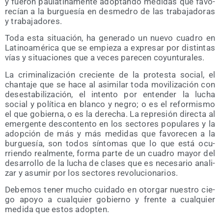
y fue­ron pau­la­ti­na­men­te adop­tan­do medi­das que favo­
re­cían a la bur­gue­sía en des­me­dro de las tra­ba­ja­do­ras
y trabajadores.
Toda esta situa­ción, ha gene­ra­do un nue­vo cua­dro en
Lati­noa­mé­ri­ca que se empie­za a expre­sar por dis­tin­tas
vías y situa­cio­nes que a veces pare­cen coyunturales.
La cri­mi­na­li­za­ción cre­cien­te de la pro­tes­ta social, el
chan­ta­je que se hace al asi­mi­lar toda movi­li­za­ción con
des­es­ta­bi­li­za­ción, el inten­to por enten­der la lucha
social y polí­ti­ca en blan­co y negro; o es el refor­mis­mo
el que gobier­na, o es la dere­cha. La repre­sión direc­ta al
emer­gen­te des­con­ten­to en los sec­to­res popu­la­res y la
adop­ción de más y más medi­das que favo­re­cen a la
bur­gue­sía, son todos sín­to­mas que lo que está ocu­
rrien­do real­men­te, for­ma par­te de un cua­dro mayor del
desa­rro­llo de la lucha de cla­ses que es nece­sa­rio ana­li­
zar y asu­mir por los sec­to­res revolucionarios.
Debe­mos tener mucho cui­da­do en otor­gar nues­tro cie­
go apo­yo a cual­quier gobierno y fren­te a cual­quier
medi­da que estos adopten.