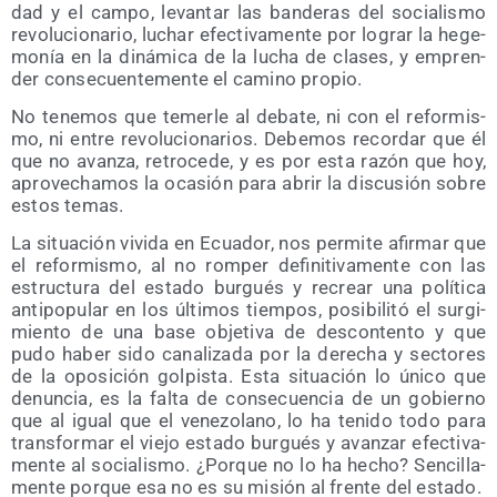
dad y el cam­po, levan­tar las ban­de­ras del socia­lis­mo
revo­lu­cio­na­rio, luchar efec­ti­va­men­te por lograr la hege­
mo­nía en la diná­mi­ca de la lucha de cla­ses, y empren­
der con­se­cuen­te­men­te el camino propio.
No tene­mos que temer­le al deba­te, ni con el refor­mis­
mo, ni entre revo­lu­cio­na­rios. Debe­mos recor­dar que él
que no avan­za, retro­ce­de, y es por esta razón que hoy,
apro­ve­cha­mos la oca­sión para abrir la dis­cu­sión sobre
estos temas.
La situa­ción vivi­da en Ecua­dor, nos per­mi­te afir­mar que
el refor­mis­mo, al no rom­per defi­ni­ti­va­men­te con las
estruc­tu­ra del esta­do bur­gués y recrear una polí­ti­ca
anti­po­pu­lar en los últi­mos tiem­pos, posi­bi­li­tó el sur­gi­
mien­to de una base obje­ti­va de des­con­ten­to y que
pudo haber sido cana­li­za­da por la dere­cha y sec­to­res
de la opo­si­ción gol­pis­ta. Esta situa­ción lo úni­co que
denun­cia, es la fal­ta de con­se­cuen­cia de un gobierno
que al igual que el vene­zo­lano, lo ha teni­do todo para
trans­for­mar el vie­jo esta­do bur­gués y avan­zar efec­ti­va­
men­te al socia­lis­mo. ¿Por­que no lo ha hecho? Sen­ci­lla­
men­te por­que esa no es su misión al fren­te del estado.