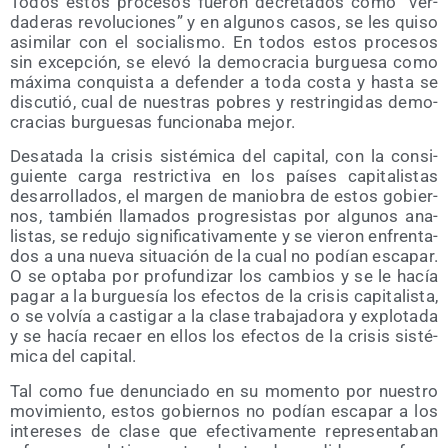
Todos estos pro­ce­sos fue­ron decre­ta­dos como “ver­
da­de­ras revo­lu­cio­nes” y en algu­nos casos, se les qui­so
asi­mi­lar con el socia­lis­mo. En todos estos pro­ce­sos
sin excep­ción, se ele­vó la demo­cra­cia bur­gue­sa como
máxi­ma con­quis­ta a defen­der a toda cos­ta y has­ta se
dis­cu­tió, cual de nues­tras pobres y res­trin­gi­das demo­
cra­cias bur­gue­sas fun­cio­na­ba mejor.
Des­ata­da la cri­sis sis­té­mi­ca del capi­tal, con la con­si­
guien­te car­ga res­tric­ti­va en los paí­ses capi­ta­lis­tas
desa­rro­lla­dos, el mar­gen de manio­bra de estos gobier­
nos, tam­bién lla­ma­dos pro­gre­sis­tas por algu­nos ana­
lis­tas, se redu­jo sig­ni­fi­ca­ti­va­men­te y se vie­ron enfren­ta­
dos a una nue­va situa­ción de la cual no podían esca­par.
O se opta­ba por pro­fun­di­zar los cam­bios y se le hacía
pagar a la bur­gue­sía los efec­tos de la cri­sis capi­ta­lis­ta,
o se vol­vía a cas­ti­gar a la cla­se tra­ba­ja­do­ra y explo­ta­da
y se hacía recaer en ellos los efec­tos de la cri­sis sis­té­
mi­ca del capital.
Tal como fue denun­cia­do en su momen­to por nues­tro
movi­mien­to, estos gobier­nos no podían esca­par a los
intere­ses de cla­se que efec­ti­va­men­te repre­sen­ta­ban