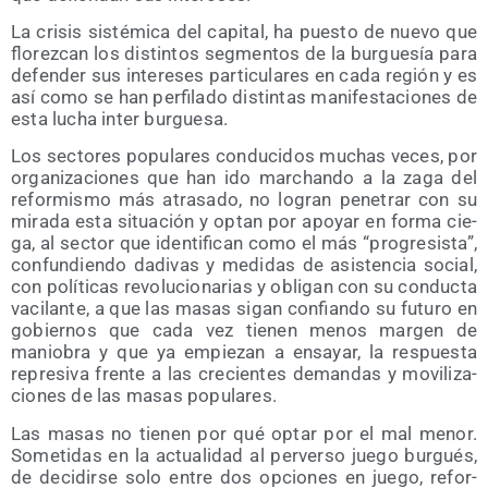
La cri­sis sis­té­mi­ca del capi­tal, ha pues­to de nue­vo que
flo­rez­can los dis­tin­tos seg­men­tos de la bur­gue­sía para
defen­der sus intere­ses par­ti­cu­la­res en cada región y es
así como se han per­fi­la­do dis­tin­tas mani­fes­ta­cio­nes de
esta lucha inter burguesa.
Los sec­to­res popu­la­res con­du­ci­dos muchas veces, por
orga­ni­za­cio­nes que han ido mar­chan­do a la zaga del
refor­mis­mo más atra­sa­do, no logran pene­trar con su
mira­da esta situa­ción y optan por apo­yar en for­ma cie­
ga, al sec­tor que iden­ti­fi­can como el más “pro­gre­sis­ta”,
con­fun­dien­do dadi­vas y medi­das de asis­ten­cia social,
con polí­ti­cas revo­lu­cio­na­rias y obli­gan con su con­duc­ta
vaci­lan­te, a que las masas sigan con­fian­do su futu­ro en
gobier­nos que cada vez tie­nen menos mar­gen de
manio­bra y que ya empie­zan a ensa­yar, la res­pues­ta
repre­si­va fren­te a las cre­cien­tes deman­das y movi­li­za­
cio­nes de las masas populares.
Las masas no tie­nen por qué optar por el mal menor.
Some­ti­das en la actua­li­dad al per­ver­so jue­go bur­gués,
de deci­dir­se solo entre dos opcio­nes en jue­go, refor­