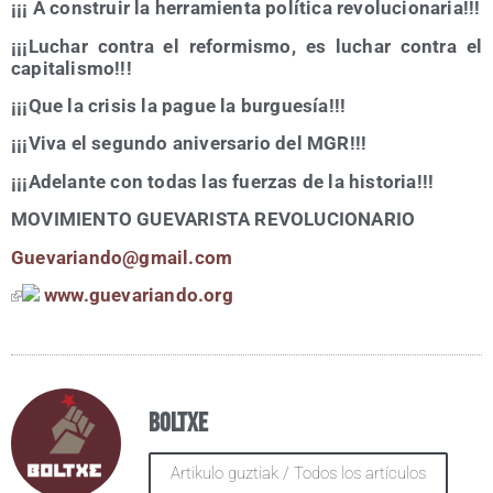
¡¡¡ A cons­truir la herra­mien­ta polí­ti­ca revolucionaria!!!
¡¡¡Luchar con­tra el refor­mis­mo, es luchar con­tra el
capitalismo!!!
¡¡¡Que la cri­sis la pague la burguesía!!!
¡¡¡Viva el segun­do ani­ver­sa­rio del MGR!!!
¡¡¡Ade­lan­te con todas las fuer­zas de la historia!!!
MOVIMIENTO GUEVARISTA REVOLUCIONARIO
Guevariando@​gmail.​com
www​.gue​va​rian​do​.org
Boltxe
Artikulo guztiak / Todos los artículos