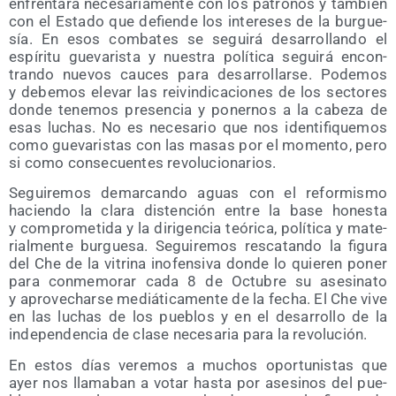
enfren­ta­rá nece­sa­ria­men­te con los patro­nos y tam­bién
con el Esta­do que defien­de los intere­ses de la bur­gue­
sía. En esos com­ba­tes se segui­rá desa­rro­llan­do el
espí­ri­tu gue­va­ris­ta y nues­tra polí­ti­ca segui­rá encon­
tran­do nue­vos cau­ces para desa­rro­llar­se. Pode­mos
y debe­mos ele­var las rei­vin­di­ca­cio­nes de los sec­to­res
don­de tene­mos pre­sen­cia y poner­nos a la cabe­za de
esas luchas. No es nece­sa­rio que nos iden­ti­fi­que­mos
como gue­va­ris­tas con las masas por el momen­to, pero
si como con­se­cuen­tes revolucionarios.
Segui­re­mos demar­can­do aguas con el refor­mis­mo
hacien­do la cla­ra dis­ten­ción entre la base hones­ta
y com­pro­me­ti­da y la diri­gen­cia teó­ri­ca, polí­ti­ca y mate­
rial­men­te bur­gue­sa. Segui­re­mos res­ca­tan­do la figu­ra
del Che de la vitri­na ino­fen­si­va don­de lo quie­ren poner
para con­me­mo­rar cada 8 de Octu­bre su ase­si­na­to
y apro­ve­char­se mediá­ti­ca­men­te de la fecha. El Che vive
en las luchas de los pue­blos y en el desa­rro­llo de la
inde­pen­den­cia de cla­se nece­sa­ria para la revolución.
En estos días vere­mos a muchos opor­tu­nis­tas que
ayer nos lla­ma­ban a votar has­ta por ase­si­nos del pue­