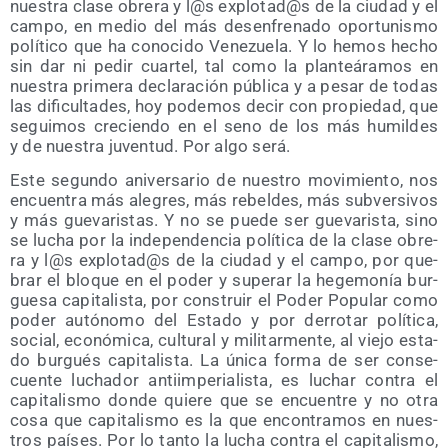
nues­tra cla­se obre­ra y l@s explotad@s de la ciu­dad y el
cam­po, en medio del más desen­fre­na­do opor­tu­nis­mo
polí­ti­co que ha cono­ci­do Vene­zue­la. Y lo hemos hecho
sin dar ni pedir cuar­tel, tal como la plan­teá­ra­mos en
nues­tra pri­me­ra decla­ra­ción públi­ca y a pesar de todas
las difi­cul­ta­des, hoy pode­mos decir con pro­pie­dad, que
segui­mos cre­cien­do en el seno de los más humil­des
y de nues­tra juven­tud. Por algo será.
Este segun­do ani­ver­sa­rio de nues­tro movi­mien­to, nos
encuen­tra más ale­gres, más rebel­des, más sub­ver­si­vos
y más gue­va­ris­tas. Y no se pue­de ser gue­va­ris­ta, sino
se lucha por la inde­pen­den­cia polí­ti­ca de la cla­se obre­
ra y l@s explotad@s de la ciu­dad y el cam­po, por que­
brar el blo­que en el poder y supe­rar la hege­mo­nía bur­
gue­sa capi­ta­lis­ta, por cons­truir el Poder Popu­lar como
poder autó­no­mo del Esta­do y por derro­tar polí­ti­ca,
social, eco­nó­mi­ca, cul­tu­ral y mili­tar­men­te, al vie­jo esta­
do bur­gués capi­ta­lis­ta. La úni­ca for­ma de ser con­se­
cuen­te lucha­dor anti­im­pe­ria­lis­ta, es luchar con­tra el
capi­ta­lis­mo don­de quie­re que se encuen­tre y no otra
cosa que capi­ta­lis­mo es la que encon­tra­mos en nues­
tros paí­ses. Por lo tan­to la lucha con­tra el capi­ta­lis­mo,