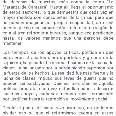
de dece­nas de muer­tos, más cono­ci­da como “La
Matan­za de Can­tau­ra”. Has­ta allí lle­ga el opor­tu­nis­mo
de estos sec­to­res, lo que demues­tra que cada vez en
mayor medi­da son cons­cien­tes de la cri­sis, pero que
no pue­den ima­gi­nar por pro­pia inca­pa­ci­dad, otra res­
pues­ta que no sea sumar­se dócil­men­te como vagón de
cola al tren refor­mis­ta bur­gués, aun­que sea per­dien­do
has­ta los valo­res míni­mos que una per­so­na debe
mantener.
Los tiem­pos de los apo­yos crí­ti­cos, polí­ti­ca en que
estu­vie­ron atra­pa­dos cier­tos par­ti­dos y gru­pos de la
izquier­da, ha pasa­do. La mis­ma diná­mi­ca de la lucha de
cla­ses, la ha lan­za­do por la bor­da sien­do supe­ra­da por
la fuer­za de los hechos. La reali­dad fue más fuer­te y la
lucha de cla­ses impu­so sus leyes de gue­rra que no
pue­den ser sos­la­ya­das. Quie­nes per­sis­ten en aque­lla
polí­ti­ca timo­ra­ta, cada vez están lla­ma­dos a desa­rro­
llar más apo­yo y cada vez menos cri­ti­ca, ter­mi­nan­do
por jus­ti­fi­car has­ta la repre­sión al movi­mien­to social.
Des­de el pun­to de vis­ta revo­lu­cio­na­rio, no pode­mos
olvi­dar eso sí, que el refor­mis­mo cuen­ta en estos