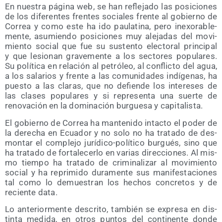
En nues­tra pági­na web, se han refle­ja­do las posi­cio­nes
de los dife­ren­tes fren­tes socia­les fren­te al gobierno de
Correa y como este ha ido pau­la­ti­na, pero inexo­ra­ble­
men­te, asu­mien­do posi­cio­nes muy ale­ja­das del movi­
mien­to social que fue su sus­ten­to elec­to­ral prin­ci­pal
y que lesio­nan gra­ve­men­te a los sec­to­res popu­la­res.
Su polí­ti­ca en rela­ción al petró­leo, al con­flic­to del agua,
a los sala­rios y fren­te a las comu­ni­da­des indí­ge­nas, ha
pues­to a las cla­ras, que no defien­de los intere­ses de
las cla­ses popu­la­res y si repre­sen­ta una suer­te de
reno­va­ción en la domi­na­ción bur­gue­sa y capitalista.
El gobierno de Correa ha man­te­ni­do intac­to el poder de
la dere­cha en Ecua­dor y no solo no ha tra­ta­do de des­
mon­tar el com­ple­jo jurí­di­co-polí­ti­co bur­gués, sino que
ha tra­ta­do de for­ta­le­cer­lo en varias direc­cio­nes. Al mis­
mo tiem­po ha tra­ta­do de cri­mi­na­li­zar al movi­mien­to
social y ha repri­mi­do dura­men­te sus mani­fes­ta­cio­nes
tal como lo demues­tran los hechos con­cre­tos y de
recien­te data.
Lo ante­rior­men­te des­cri­to, tam­bién se expre­sa en dis­
tin­ta medi­da, en otros pun­tos del con­ti­nen­te don­de