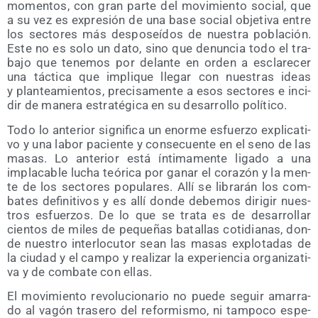
momen­tos, con gran par­te del movi­mien­to social, que
a su vez es expre­sión de una base social obje­ti­va entre
los sec­to­res más des­po­seí­dos de nues­tra pobla­ción.
Este no es solo un dato, sino que denun­cia todo el tra­
ba­jo que tene­mos por delan­te en orden a escla­re­cer
una tác­ti­ca que impli­que lle­gar con nues­tras ideas
y plan­tea­mien­tos, pre­ci­sa­men­te a esos sec­to­res e inci­
dir de mane­ra estra­té­gi­ca en su desa­rro­llo político.
Todo lo ante­rior sig­ni­fi­ca un enor­me esfuer­zo expli­ca­ti­
vo y una labor pacien­te y con­se­cuen­te en el seno de las
masas. Lo ante­rior está ínti­ma­men­te liga­do a una
impla­ca­ble lucha teó­ri­ca por ganar el cora­zón y la men­
te de los sec­to­res popu­la­res. Allí se libra­rán los com­
ba­tes defi­ni­ti­vos y es allí don­de debe­mos diri­gir nues­
tros esfuer­zos. De lo que se tra­ta es de desa­rro­llar
cien­tos de miles de peque­ñas bata­llas coti­dia­nas, don­
de nues­tro inter­lo­cu­tor sean las masas explo­ta­das de
la ciu­dad y el cam­po y rea­li­zar la expe­rien­cia orga­ni­za­ti­
va y de com­ba­te con ellas.
El movi­mien­to revo­lu­cio­na­rio no pue­de seguir ama­rra­
do al vagón tra­se­ro del refor­mis­mo, ni tam­po­co espe­