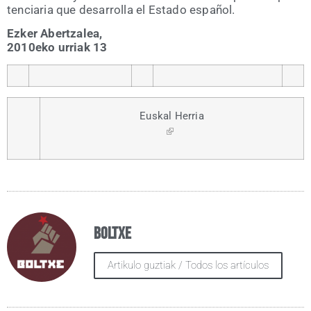
ten­cia­ria que desa­rro­lla el Esta­do español.
Ezker Aber­tza­lea,
2010eko urriak 13
Eus­kal Herria
Boltxe
Artikulo guztiak / Todos los artículos