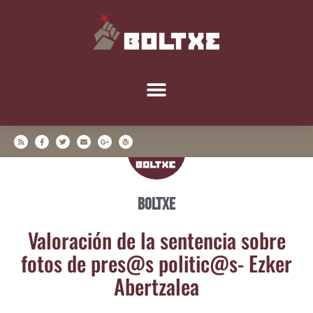
Boltxe
Valo­ra­ción de la sen­ten­cia sobre
fotos de pres@s politic@s- Ezker
Abertzalea