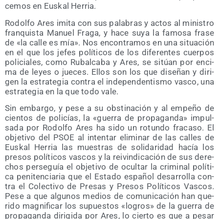
ce­mos en Eus­kal Herria.
Rodol­fo Ares imi­ta con sus pala­bras y actos al minis­tro
fran­quis­ta Manuel Fra­ga, y hace suya la famo­sa fra­se
de «la calle es mía». Nos encon­tra­mos en una situa­ción
en el que los jefes polí­ti­cos de los dife­ren­tes cuer­pos
poli­cia­les, como Rubal­ca­ba y Ares, se sitúan por enci­
ma de leyes o jue­ces. Ellos son los que dise­ñan y diri­
gen la estra­te­gia con­tra el inde­pen­den­tis­mo vas­co, una
estra­te­gia en la que todo vale.
Sin embar­go, y pese a su obs­ti­na­ción y al empe­ño de
cien­tos de poli­cías, la «gue­rra de pro­pa­gan­da» impul­
sa­da por Rodol­fo Ares ha sido un rotun­do fra­ca­so. El
obje­ti­vo del PSOE al inten­tar eli­mi­nar de las calles de
Eus­kal Herria las mues­tras de soli­da­ri­dad hacía los
pre­sos polí­ti­cos vas­cos y la rei­vin­di­ca­ción de sus dere­
chos per­se­guía el obje­ti­vo de ocul­tar la cri­mi­nal polí­ti­
ca peni­ten­cia­ria que el Esta­do espa­ñol desa­rro­lla con­
tra el Colec­ti­vo de Pre­sas y Pre­sos Polí­ti­cos Vas­cos.
Pese a que algu­nos medios de comu­ni­ca­ción han que­
ri­do mag­ni­fi­car los supues­tos «logros» de la gue­rra de
pro­pa­gan­da diri­gi­da por Ares, lo cier­to es que a pesar