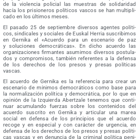
de la vio­len­cia poli­cial las mues­tras de soli­da­ri­dad
hacía los pri­sio­ne­ros polí­ti­cos vas­cos se han mul­ti­pli­
ca­do en los últi­mos meses.
El pasa­do 25 de sep­tiem­bre diver­sos agen­tes polí­ti­
cos, sin­di­ca­les y socia­les de Eus­kal Herria sus­cri­bi­mos
en Ger­ni­ka el «Acuer­do para un esce­na­rio de paz
y solu­cio­nes demo­crá­ti­cas». En dicho acuer­do las
orga­ni­za­cio­nes fir­man­tes asu­mi­mos diver­sos pos­tu­la­
dos y com­pro­mi­sos, tam­bién refe­ren­tes a la defen­sa
de los dere­chos de los pre­sos y pre­sas polí­ti­cas
vascas.
El acuer­do de Ger­ni­ka es la refe­ren­cia para crear un
esce­na­rio de míni­mos demo­crá­ti­cos como base para
la nor­ma­li­za­ción polí­ti­ca y demo­crá­ti­ca, por lo que en
opi­nión de la Izquier­da Aber­tza­le tene­mos que con­ti­
nuar acu­mu­lan­do fuer­zas sobre los con­te­ni­dos del
acuer­do sus­cri­to en Ger­ni­ka y arti­cu­lar una marea
social en defen­sa de los prin­ci­pios que el acuer­do
reco­ge y en espe­cial y con carác­ter de urgen­cia, en
defen­sa de los dere­chos de los pre­sos y pre­sas polí­ti­
cas vas­cas y en denun­cia de la cri­mi­nal polí­ti­ca peni­