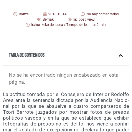
Boltxe
2010-10-14
No hay comentarios
Berriak
[jp_post_view]
Irakurtzeko denbora / Tiempo de lectura: 2 min.
Tabla de contenidos
No se ha encontrado ningún encabezado en esta
página.
La acti­tud toma­da por el Con­se­je­ro de Inte­rior Rodol­fo
Ares ante la sen­ten­cia dic­ta­da por la Audien­cia Nacio­
nal por la que se absuel­ve a cua­tro com­par­se­ros de
Txo­ri Barro­te juz­ga­dos por mos­trar fotos de pre­sos
polí­ti­cos vas­cos y en la que se esta­ble­ce que exhi­bir
foto­gra­fías de pre­sos no es deli­to, nos vie­ne a con­fir­
mar el «esta­do de excep­ción» no decla­ra­do que pade­