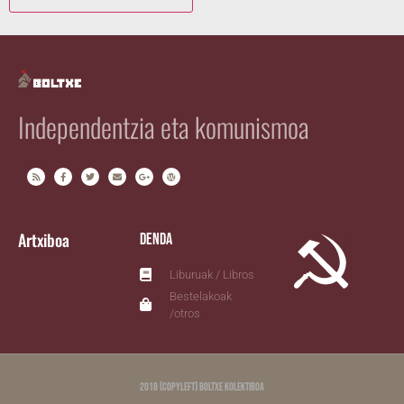
Independentzia eta komunismoa
Artxiboa
Denda
Liburuak / Libros
Bestelakoak
/otros
2018 (copyleft) Boltxe Kolektiboa