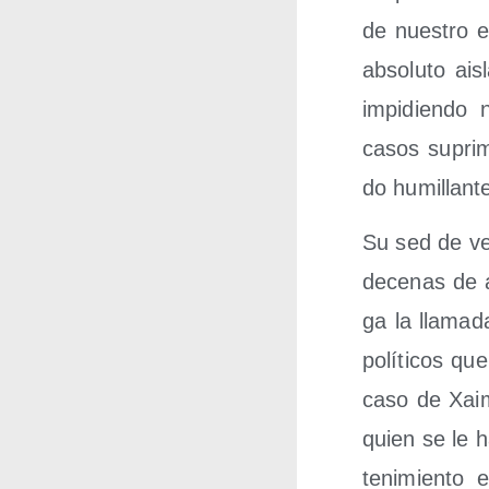
de nues­tro e
abso­lu­to ais
impi­dien­do 
casos supri­m
do humi­llan­
Su sed de ven
dece­nas de a
ga la lla­ma­
polí­ti­cos q
caso de Xai­
quien se le h
te­ni­mien­to