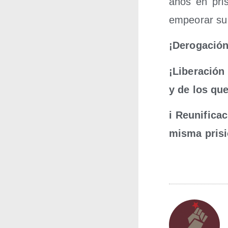
años en pri­s
empeo­rar su 
¡
Dero­ga­ci
ó
n
¡
Libe­ra­ci
ó
n
y de los
que
i Reuni­fi­ca­c
mis­ma pri­si