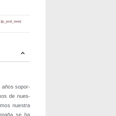
[jp_post_view]
s años sopor­
­mos de nues­
e­mos nues­tra
m­pa­ña se ha