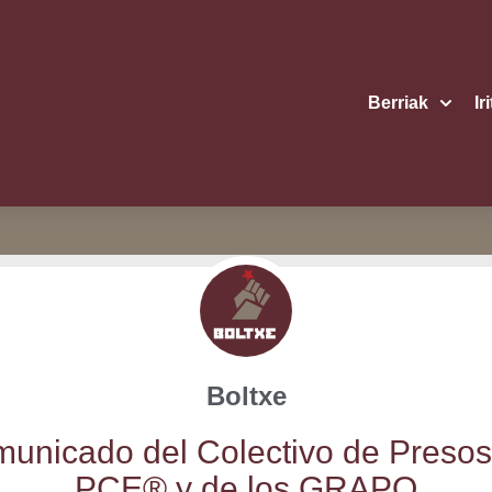
Berriak
Ir
Boltxe
u­ni­ca­do del Colec­ti­vo de Pre­sos
PCE® y de los GRAPO