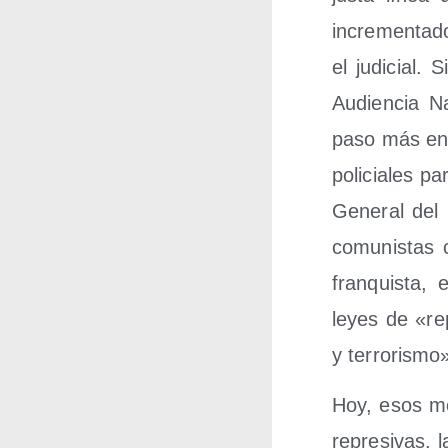
incre­men­ta­d
el judi­cial.
Audien­cia Na
paso más en es
poli­cia­les 
Gene­ral del 
comu­nis­tas
fran­quis­ta, 
leyes de «rep
y terro­ris­m
Hoy, esos mon
repre­si­vas, 