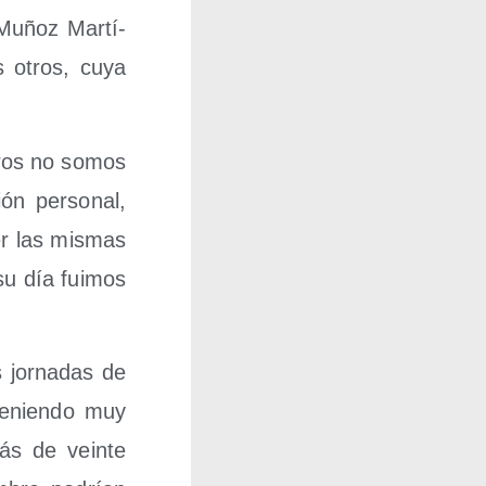
Muñoz Mar­tí­
s otros, cuya
­tros no somos
ón per­so­nal,
er las mis­mas
 su día fui­mos
 jor­na­das de
tenien­do muy
ás de vein­te