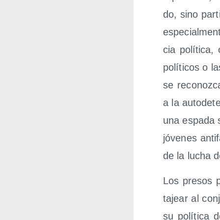
do, sino par­ti
espe­cial­men­t
cia polí­ti­c
polí­ti­cos o 
se reco­noz­c
a la auto­de­
una espa­da so
jóve­nes anti­f
de la lucha d
Los pre­sos p
ta­jear al con­
su polí­ti­ca