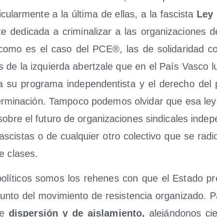
­cu­lar­men­te a la últi­ma de ellas, a la fas­cis­ta
Ley 
e dedi­ca­da a cri­mi­na­li­zar a las orga­ni­za­cio­nes 
a, como es el caso del PCE®, las de soli­da­ri­dad c
las de la izquier­da aber­tza­le que en el País Vas­co
a su pro­gra­ma inde­pen­den­tis­ta y el dere­cho del 
ter­mi­na­ción. Tam­po­co pode­mos olvi­dar que esa l
bre el futu­ro de orga­ni­za­cio­nes sin­di­ca­les inde­p
as­cis­tas o de cual­quier otro colec­ti­vo que se radi­c
e clases.
olí­ti­cos somos los rehe­nes con que el Esta­do pr
jun­to del movi­mien­to de resis­ten­cia orga­ni­za­do. P
 de
dis­per­sión y de ais­la­mien­to,
ale­ján­do­nos c