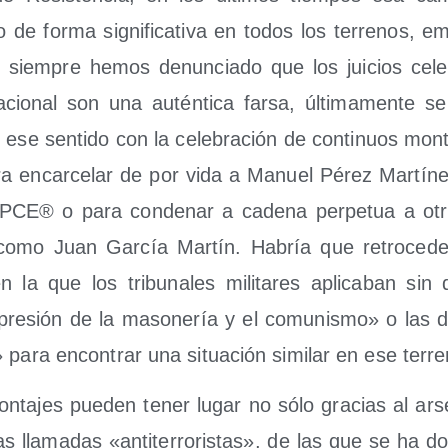
o de for­ma sig­ni­fi­ca­ti­va en todos los terre­nos, 
 Si siem­pre hemos denun­cia­do que los jui­cios cele
cio­nal son una autén­ti­ca far­sa, últi­ma­men­te
e sen­ti­do con la cele­bra­ción de con­ti­nuos mon­ta­
para encar­ce­lar de por vida a Manuel Pérez Mar­tí­nez
PCE® o para con­de­nar a cade­na per­pe­tua a otro
 como Juan Gar­cía Mar­tín. Habría que retro­ce­de
en la que los tri­bu­na­les mili­ta­res apli­ca­ban sin
re­sión de la maso­ne­ría y el comu­nis­mo» o las de
o» para encon­trar una situa­ción simi­lar en ese terr
­ta­jes pue­den tener lugar no sólo gra­cias al ars
las lla­ma­das «anti­te­rro­ris­tas», de las que se ha d