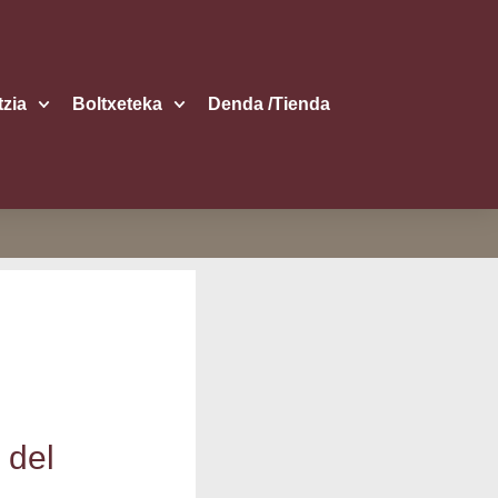
itzia
Boltxe­te­ka
Den­da /​Tien­da
 del