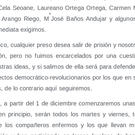
la Seoa­ne, Lau­reano Orte­ga Orte­ga, Car­men 
ª
Aran­go Rie­go, M
José Baños Andu­jar y algu­no
nme­dia­ta exigimos.
co, cual­quier pre­so desea salir de pri­sión y noso
n, pero no fui­mos encar­ce­la­dos por una cues­ti
­tras ideas, y si sali­mos de ella será para defen­d
c­tos demo­crá­ti­co-revo­lu­cio­na­rios por los que en
s, de lo con­tra­rio aquí seguiremos.
, a par­tir del 1 de diciem­bre comen­za­re­mos unas
n prin­ci­pio, serán todos los mar­tes y vier­nes, 
ue los com­pa­ñe­ros enfer­mos y los que lle­van m