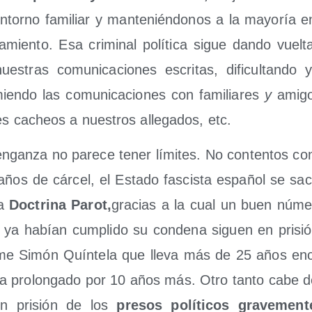
ntorno fami­liar y man­te­nién­do­nos a la mayo­ría 
­la­mien­to. Esa cri­mi­nal polí­ti­ca sigue dan­do vuel­
nues­tras comu­ni­ca­cio­nes escri­tas, difi­cul­tan­do
ien­do las comu­ni­ca­cio­nes con fami­lia­res
y
ami­g
tes cacheos a nues­tros alle­ga­dos, etc.
­gan­za no pare­ce tener lími­tes. No con­ten­tos co
ños de cár­cel, el Esta­do fas­cis­ta espa­ñol se s
da
Doc­tri­na Parot,
gra­cias a la cual un buen núme­
ue ya habían cum­pli­do su con­de­na siguen en pri­si
me Simón Quín­te­la que lle­va más de 25 años encar
a pro­lon­ga­do por 10 años más. Otro tan­to cabe 
 en pri­sión de los
pre­sos polí­ti­cos gra­ve­men­