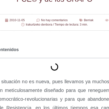
2010-11-05
No hay comentarios
Berriak
Irakurtzeko denbora / Tiempo de lectura: 3 min.
ontenidos
 situa­ción no es nue­va, pues lle­va­mos ya mucho
an meticu­losa­men­te dise­ña­do para que rene­gue
mo­crá­ti­co-revo­lu­cio­na­rias y para que aban­do­n
 de Resis­ten­cia, en los últi­mos tiem­pos esa ca