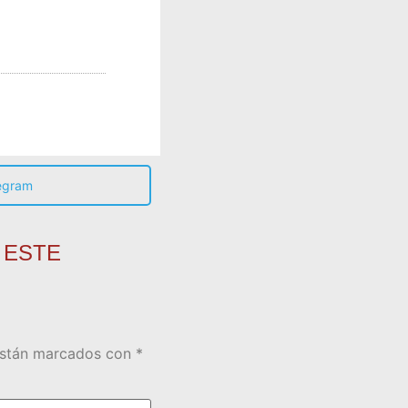
egram
 ESTE
están marcados con
*