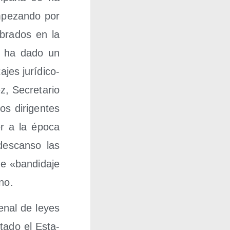
empe­zan­do por
­bra­dos en la
 se ha dado un
jes jurí­di­co-
, Secre­ta­rio
s diri­gen­tes
r a la épo­ca
 des­can­so las
 «ban­di­da­je
eno.
e­nal de leyes
ota­do el Esta­