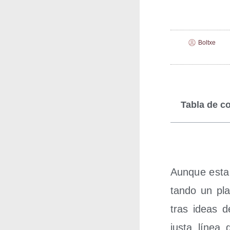
Boltxe
Tabla de c
Aun­que esta
tan­do un pl
tras ideas de
jus­ta línea