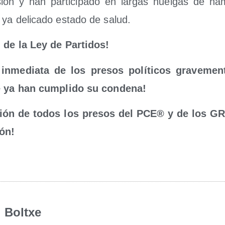
ión y han par­ti­ci­pa­do en lar­gas huel­gas de h
ya deli­ca­do esta­do de salud.
 de la Ley de Partidos!
 inme­dia­ta de los pre­sos pol
í
ticos gra­ve­men
 ya han
cum­pli­do su condena!
i
ó
n de todos los pre­sos del PCE® y de los 
ó
n!
Boltxe