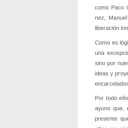
como Paco Ce
nez, Manuel 
libe­ra­ción i
Como es lógi­
una excep­ció
sino por nues
ideas y pro­ye
encar­ce­la­do
Por todo ello
ayuno que, e
pre­sen­te q