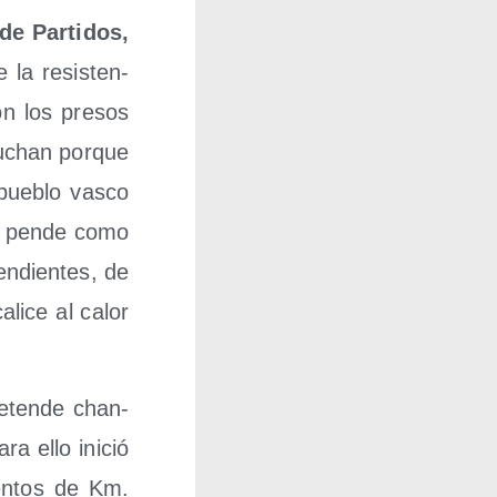
de Par­ti­dos,
de la resis­ten­
on los pre­sos
 luchan por­que
pue­blo vas­co
ey pen­de como
en­dien­tes, de
a­li­ce al calor
e­ten­de chan­
ara ello ini­ció
ien­tos de Km.