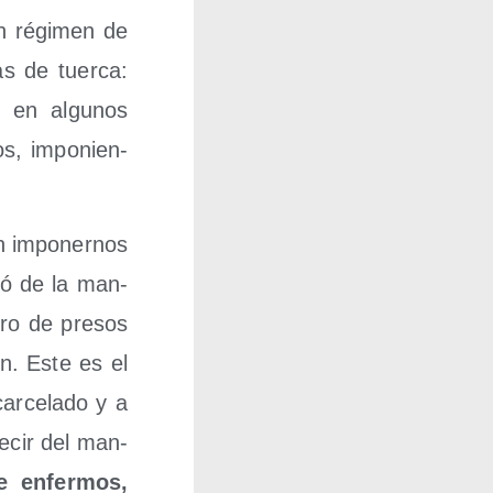
en régi­men de
tas de tuer­ca:
 y en algu­nos
os, impo­nien­
n impo­ner­nos
acó de la man­
ro de pre­sos
ón. Este es el
­ce­la­do y a
decir del man­
te enfer­mos,