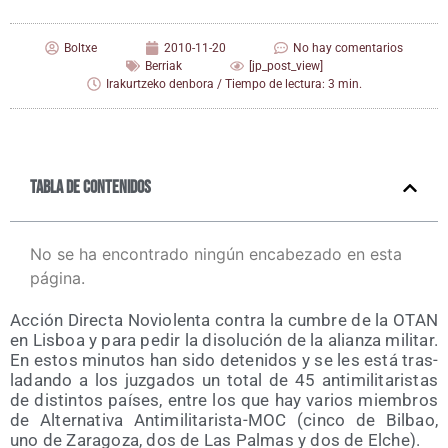
Boltxe
2010-11-20
No hay comentarios
Berriak
[jp_post_view]
Irakurtzeko denbora / Tiempo de lectura: 3 min.
Tabla de contenidos
No se ha encontrado ningún encabezado en esta
página.
Acción Direc­ta Novio­len­ta con­tra la cum­bre de la OTAN
en Lis­boa y para pedir la diso­lu­ción de la alian­za mili­tar.
En estos minu­tos han sido dete­ni­dos y se les está tras­
la­dan­do a los juz­ga­dos un total de 45 anti­mi­li­ta­ris­tas
de dis­tin­tos paí­ses, entre los que hay varios miem­bros
de Alter­na­ti­va Anti­mi­li­ta­ris­ta-MOC (cin­co de Bil­bao,
uno de Zara­go­za, dos de Las Pal­mas y dos de Elche).