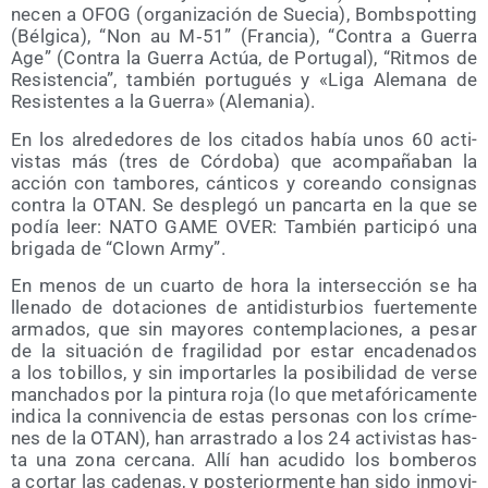
ne­cen a OFOG (orga­ni­za­ción de Sue­cia), Bombs­pot­ting
(Bél­gi­ca), “Non au M‑51” (Fran­cia), “Con­tra a Gue­rra
Age” (Con­tra la Gue­rra Actúa, de Por­tu­gal), “Rit­mos de
Resis­ten­cia”, tam­bién por­tu­gués y «Liga Ale­ma­na de
Resis­ten­tes a la Gue­rra» (Ale­ma­nia).
En los alre­de­do­res de los cita­dos había unos 60 acti­
vis­tas más (tres de Cór­do­ba) que acom­pa­ña­ban la
acción con tam­bo­res, cán­ti­cos y corean­do con­sig­nas
con­tra la OTAN. Se des­ple­gó un pan­car­ta en la que se
podía leer: NATO GAME OVER: Tam­bién par­ti­ci­pó una
bri­ga­da de “Clown Army”.
En menos de un cuar­to de hora la inter­sec­ción se ha
lle­na­do de dota­cio­nes de anti­dis­tur­bios fuer­te­men­te
arma­dos, que sin mayo­res con­tem­pla­cio­nes, a pesar
de la situa­ción de fra­gi­li­dad por estar enca­de­na­dos
a los tobi­llos, y sin impor­tar­les la posi­bi­li­dad de ver­se
man­cha­dos por la pin­tu­ra roja (lo que meta­fó­ri­ca­men­te
indi­ca la con­ni­ven­cia de estas per­so­nas con los crí­me­
nes de la OTAN), han arras­tra­do a los 24 acti­vis­tas has­
ta una zona cer­ca­na. Allí han acu­di­do los bom­be­ros
a cor­tar las cade­nas, y pos­te­rior­men­te han sido inmo­vi­