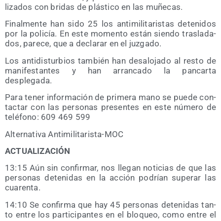
li­za­dos con bri­das de plás­ti­co en las muñecas.
Final­men­te han sido 25 los anti­mi­li­ta­ris­tas dete­ni­dos
por la poli­cía. En este momen­to están sien­do tras­la­da­
dos, pare­ce, que a decla­rar en el juzgado.
Los anti­dis­tur­bios tam­bién han des­alo­ja­do al res­to de
mani­fes­tan­tes y han arran­ca­do la pan­car­ta
desplegada.
Para tener infor­ma­ción de pri­me­ra mano se pue­de con­
tac­tar con las per­so­nas pre­sen­tes en este núme­ro de
telé­fono: 609 469 599
Alter­na­ti­va Antimilitarista-MOC
ACTUALIZACIÓN
13:15 Aún sin con­fir­mar, nos lle­gan noti­cias de que las
per­so­nas dete­ni­das en la acción podrían supe­rar las
cuarenta.
14:10 Se con­fir­ma que hay 45 per­so­nas dete­ni­das tan­
to entre los par­ti­ci­pan­tes en el blo­queo, como entre el