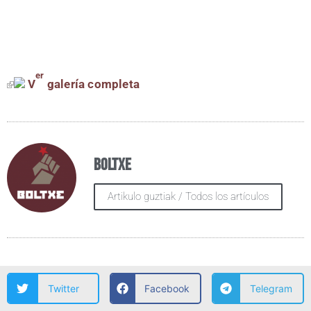
er
V
gale­ría completa
Boltxe
Artikulo guztiak / Todos los artículos
Twitter
Facebook
Telegram