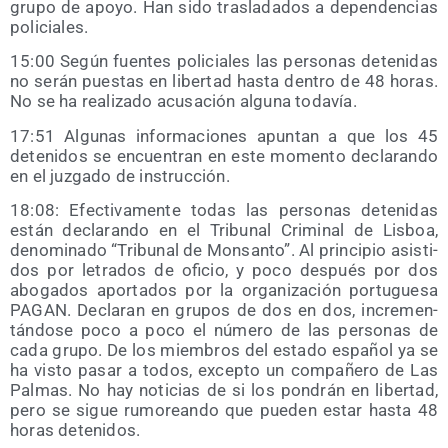
gru­po de apo­yo. Han sido tras­la­da­dos a depen­den­cias
policiales.
15:00 Según fuen­tes poli­cia­les las per­so­nas dete­ni­das
no serán pues­tas en liber­tad has­ta den­tro de 48 horas.
No se ha rea­li­za­do acu­sa­ción algu­na todavía.
17:51 Algu­nas infor­ma­cio­nes apun­tan a que los 45
dete­ni­dos se encuen­tran en este momen­to decla­ran­do
en el juz­ga­do de instrucción.
18:08: Efec­ti­va­men­te todas las per­so­nas dete­ni­das
están decla­ran­do en el Tri­bu­nal Cri­mi­nal de Lis­boa,
deno­mi­na­do “Tri­bu­nal de Mon­san­to”. Al prin­ci­pio asis­ti­
dos por letra­dos de ofi­cio, y poco des­pués por dos
abo­ga­dos apor­ta­dos por la orga­ni­za­ción por­tu­gue­sa
PAGAN. Decla­ran en gru­pos de dos en dos, incre­men­
tán­do­se poco a poco el núme­ro de las per­so­nas de
cada gru­po. De los miem­bros del esta­do espa­ñol ya se
ha vis­to pasar a todos, excep­to un com­pa­ñe­ro de Las
Pal­mas. No hay noti­cias de si los pon­drán en liber­tad,
pero se sigue rumo­rean­do que pue­den estar has­ta 48
horas detenidos.