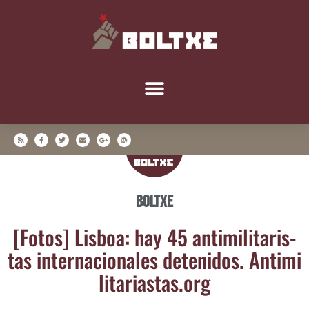
Boltxe
[Fotos] Lis­boa: hay 45 anti­mi­li­ta­ris­
tas inter­na­cio­na­les dete­ni­dos. Anti​mi​
li​ta​rias​tas​.org