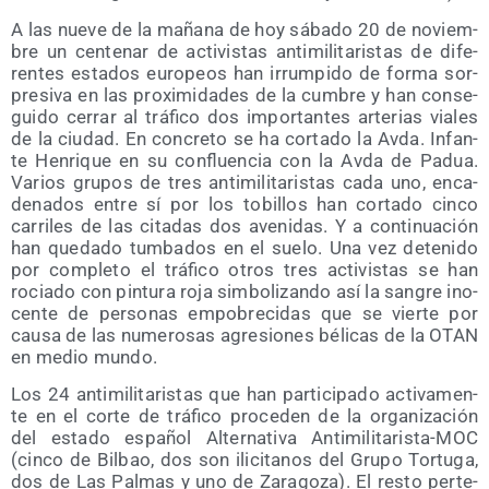
A las nue­ve de la maña­na de hoy sába­do 20 de noviem­
bre un cen­te­nar de acti­vis­tas anti­mi­li­ta­ris­tas de dife­
ren­tes esta­dos euro­peos han irrum­pi­do de for­ma sor­
pre­si­va en las pro­xi­mi­da­des de la cum­bre y han con­se­
gui­do cerrar al trá­fi­co dos impor­tan­tes arte­rias via­les
de la ciu­dad. En con­cre­to se ha cor­ta­do la Avda. Infan­
te Hen­ri­que en su con­fluen­cia con la Avda de Padua.
Varios gru­pos de tres anti­mi­li­ta­ris­tas cada uno, enca­
de­na­dos entre sí por los tobi­llos han cor­ta­do cin­co
carri­les de las cita­das dos ave­ni­das. Y a con­ti­nua­ción
han que­da­do tum­ba­dos en el sue­lo. Una vez dete­ni­do
por com­ple­to el trá­fi­co otros tres acti­vis­tas se han
rocia­do con pin­tu­ra roja sim­bo­li­zan­do así la san­gre ino­
cen­te de per­so­nas empo­bre­ci­das que se vier­te por
cau­sa de las nume­ro­sas agre­sio­nes béli­cas de la OTAN
en medio mundo.
Los 24 anti­mi­li­ta­ris­tas que han par­ti­ci­pa­do acti­va­men­
te en el cor­te de trá­fi­co pro­ce­den de la orga­ni­za­ción
del esta­do espa­ñol Alter­na­ti­va Anti­mi­li­ta­ris­ta-MOC
(cin­co de Bil­bao, dos son ili­ci­ta­nos del Gru­po Tor­tu­ga,
dos de Las Pal­mas y uno de Zara­go­za). El res­to per­te­