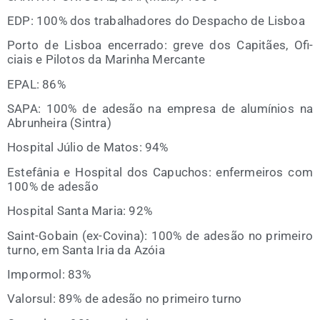
EDP: 100% dos tra­balha­do­res do Des­pa­cho de Lisboa
Por­to de Lis­boa ence­rra­do: gre­ve dos Capi­tães, Ofi­
ciais e Pilo­tos da Marinha Mercante
EPAL: 86%
SAPA: 100% de ade­são na empre­sa de alu­mí­nios na
Abrunhei­ra (Sin­tra)
Hos­pi­tal Júlio de Matos: 94%
Este­fâ­nia e Hos­pi­tal dos Capu­chos: enfer­mei­ros com
100% de adesão
Hos­pi­tal San­ta Maria: 92%
Saint-Gobain (ex-Covi­na): 100% de ade­são no pri­mei­ro
turno, em San­ta Iria da Azóia
Impor­mol: 83%
Valor­sul: 89% de ade­são no pri­mei­ro turno