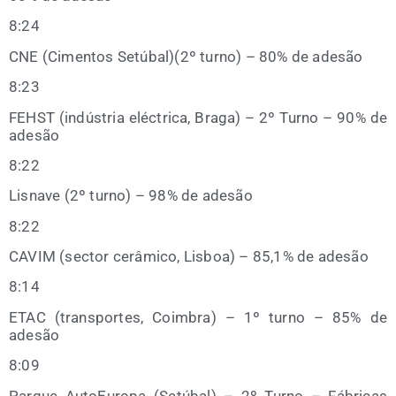
8:24
CNE (Cimen­tos Setúbal)(2º turno) – 80% de adesão
8:23
FEHST (indús­tria eléc­tri­ca, Bra­ga) – 2º Turno – 90% de
adesão
8:22
Lis­na­ve (2º turno) – 98% de adesão
8:22
CAVIM (sec­tor cerâ­mi­co, Lis­boa) – 85,1% de adesão
8:14
ETAC (trans­por­tes, Coim­bra) – 1º turno – 85% de
adesão
8:09
Par­que Auto­Euro­pa (Setú­bal) – 2º Turno – Fábri­cas