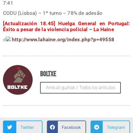
7:41
CODU (Lis­boa) – 1º turno – 78% de adesão
[Actua­li­za­ción 18.45] Huel­ga Gene­ral en Por­tu­gal:
Éxi­to a pesar de la vio­len­cia poli­cial – La Haine
http://​www​.lahai​ne​.org/​i​n​d​e​x​.​p​h​p​?​p​=​4​9​558
Boltxe
Artikulo guztiak / Todos los artículos
Twitter
Facebook
Telegram