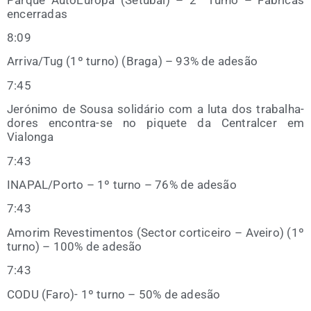
encerradas
8:09
Arriva/​Tug (1º turno) (Bra­ga) – 93% de adesão
7:45
Jeró­ni­mo de Sou­sa soli­dá­rio com a luta dos tra­balha­
do­res encon­tra-se no pique­te da Cen­tral­cer em
Vialonga
7:43
INAPAL/​Porto – 1º turno – 76% de adesão
7:43
Amo­rim Reves­ti­men­tos (Sec­tor cor­ti­cei­ro – Avei­ro) (1º
turno) – 100% de adesão
7:43
CODU (Faro)- 1º turno – 50% de adesão