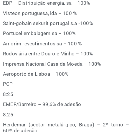
EDP – Dis­tri­buição ener­gia, sa – 100%
Vis­teon por­tu­gue­sa, lda – 100 %
Saint-gobain seku­rit por­tu­gal s.a ‑100%
Por­tu­cel emba­la­gem sa – 100%
Amo­rim reves­ti­men­tos sa – 100 %
Rodo­viá­ria entre Dou­ro e Minho – 100%
Impren­sa Nacio­nal Casa da Moe­da – 100%
Aero­por­to de Lis­boa – 100%
PCP
8:25
EMEF/​Barrei­ro – 99,6% de adesão
8:25
Her­de­mar (sec­tor meta­lúr­gi­co, Bra­ga) – 2º turno –
60% de adesão