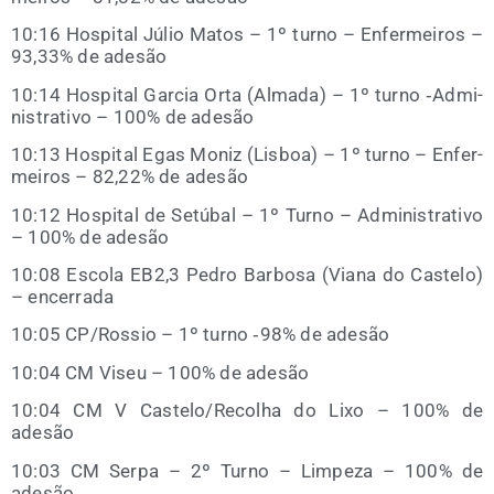
10:16 Hos­pi­tal Júlio Matos – 1º turno – Enfer­mei­ros –
93,33% de adesão
10:14 Hos­pi­tal Gar­cia Orta (Alma­da) – 1º turno ‑Admi­
nis­tra­ti­vo – 100% de adesão
10:13 Hos­pi­tal Egas Moniz (Lis­boa) – 1º turno – Enfer­
mei­ros – 82,22% de adesão
10:12 Hos­pi­tal de Setú­bal – 1º Turno – Admi­nis­tra­ti­vo
– 100% de adesão
10:08 Esco­la EB2,3 Pedro Bar­bo­sa (Via­na do Cas­te­lo)
– encerrada
10:05 CP/​Ros­sio – 1º turno ‑98% de adesão
10:04 CM Viseu – 100% de adesão
10:04 CM V Castelo/​Recolha do Lixo – 100% de
adesão
10:03 CM Ser­pa – 2º Turno – Lim­pe­za – 100% de
adesão