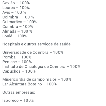
Gavião – 100%
Lou­res – 100%
Avis – 100 %
Coim­bra – 100 %
Gui­ma­rães – 100%
Coim­bra – 100%
Alma­da – 100 %
Lou­lé – 100%
Hos­pi­tais e outros ser­viços de saúde:
Uni­ver­si­da­de de Coim­bra – 100%
Pom­bal – 100%
Peni­che – 100%
Ins­ti­tu­to de Onco­lo­gia de Coim­bra – 100%
Capu­chos – 100%
Mise­ri­cór­dia de cam­po maior – 100%
Lar Alcân­ta­ra Botelho – 100%
Outras empre­sas:
Ispo­re­co – 100%