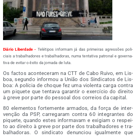
Diá­rio Liber­da­de -
Telé­ti­pos infor­mam já das pri­mei­ras agres­sões poli­
ciais a tra­balha­do­res e tra­balha­do­ras, numa ten­ta­ti­va patro­nal e gover­na­
ti­va de evi­tar o êxi­to da jor­na­da de luta.
Os fac­tos acon­te­ce­ram na CTT de Cabo Rui­vo, em Lis­
boa, segun­do infor­mou a União dos Sin­di­ca­tos de Lis­
boa: A polí­cia de cho­que fez uma vio­len­ta car­ga con­tra
um pique­te que ten­ta­va garan­tir o exer­cí­cio do direi­to
à gre­ve por par­te do pes­soal dos correios da capital.
80 ele­men­tos for­te­men­te arma­dos, da força de inter­
ve­nção da PSP, carre­ga­ram con­tra 60 inte­gran­tes do
pique­te, quan­do estes infor­ma­vam e exi­giam o res­pei­
to ao direi­to à gre­ve por par­te dos tra­balha­do­res e tra­
balha­do­ras. O sin­di­ca­to denun­ciou igual­men­te que