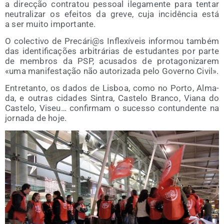
a dire­cção con­tra­tou pes­soal ile­ga­men­te para ten­tar
neu­tra­li­zar os efei­tos da gre­ve, cuja inci­dên­cia está
a ser mui­to importante.
O colec­ti­vo de Precári@s Infle­xí­veis infor­mou tam­bém
das iden­ti­fi­cações arbi­trá­rias de estu­dan­tes por par­te
de mem­bros da PSP, acu­sa­dos de pro­ta­go­ni­za­rem
«uma mani­fes­tação não auto­ri­za­da pelo Governo Civil».
Entre­tan­to, os dados de Lis­boa, como no Por­to, Alma­
da, e outras cida­des Sin­tra, Cas­te­lo Bran­co, Via­na do
Cas­te­lo, Viseu… con­fir­mam o suces­so con­tun­den­te na
jor­na­da de hoje.