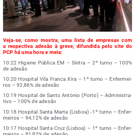
Veja-se, como mos­tra, uma lis­ta de empre­sas com
a res­pec­ti­va ade­são à gre­ve, difun­di­da pelo site do
PCP há uma hora e meia:
10:22 Higie­ne Públi­ca EM – Sin­tra – 2º turno – 100%
de adesão
10:20 Hos­pi­tal Vila Fran­ca Xira – 1º turno – Enfer­mei­
ros – 92,86% de adesão
10:19 Hos­pi­tal de San­to Antó­nio (Por­to) – Admi­nis­tra­
ti­vo – 100% de adesão
10:18 Hos­pi­tal San­ta Mar­ta (Lis­boa) ‑1º turno – Enfer­
mei­ros – 94,12% de adesão
10:17 Hos­pi­tal San­ta Cruz (Lis­boa) – 1º turno – Enfer­
mei­ros – 81,82% de adesão