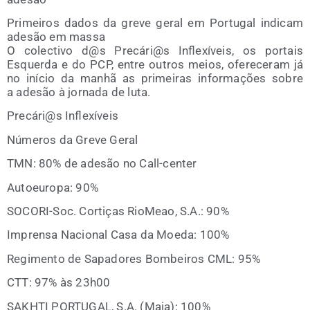
Pri­mei­ros dados da gre­ve geral em Por­tu­gal indi­cam
ade­são em massa
O colec­ti­vo d@s Precári@s Infle­xí­veis, os por­ta­is
Esquer­da e do PCP, entre outros meios, ofe­re­ce­ram já
no iní­cio da manhã as pri­mei­ras infor­mações sobre
a ade­são à jor­na­da de luta.
Precári@s Infle­xí­veis
Núme­ros da Gre­ve Geral
TMN: 80% de ade­são no Call-center
Auto­euro­pa: 90%
SOCO­RI-Soc. Cor­tiças Rio­Meao, S.A.: 90%
Impren­sa Nacio­nal Casa da Moe­da: 100%
Regi­men­to de Sapa­do­res Bom­bei­ros CML: 95%
CTT: 97% às 23h00
SAKHTI PORTUGAL, S.A. (Maia): 100%