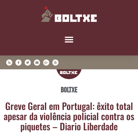
Boltxe
Gre­ve Geral em Por­tu­gal: êxi­to total
ape­sar da vio­lên­cia poli­cial con­tra os
pique­tes – Dia­rio Liberdade