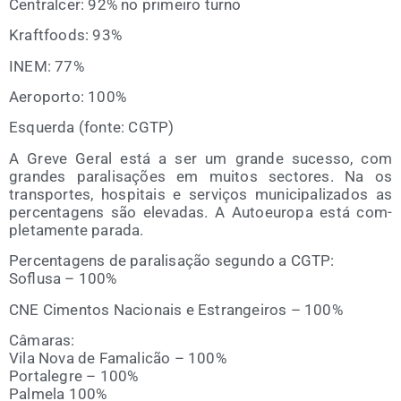
Cen­tral­cer: 92% no pri­mei­ro turno
Kraft­foods: 93%
INEM: 77%
Aero­por­to: 100%
Esquer­da (fon­te: CGTP)
A Gre­ve Geral está a ser um gran­de suces­so, com
gran­des para­li­sações em mui­tos sec­to­res. Na os
trans­por­tes, hos­pi­tais e ser­viços muni­ci­pa­li­za­dos as
per­cen­ta­gens são ele­va­das. A Auto­euro­pa está com­
ple­ta­men­te parada.
Per­cen­ta­gens de para­li­sação segun­do a CGTP:
Soflu­sa – 100%
CNE Cimen­tos Nacio­nais e Estran­gei­ros – 100%
Câma­ras:
Vila Nova de Fama­li­cão – 100%
Por­ta­le­gre – 100%
Pal­me­la 100%