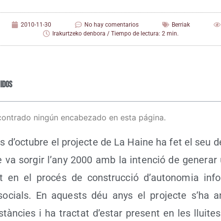
2010-11-30
No hay comentarios
Berriak
Irakurtzeko denbora / Tiempo de lectura: 2 min.
idos
contrado ningún encabezado en esta página.
d’oc­tu­bre el pro­jec­te de La Hai­ne ha fet el seu d
c­te va sor­gir l’any 2000 amb la inten­ció de gene­ra
en el pro­cés de cons­truc­ció d’au­to­no­mia infor
ocials. En aquests déu anys el pro­jec­te s’ha a
­tàn­cies i ha trac­tat d’es­tar pre­sent en les llui­te