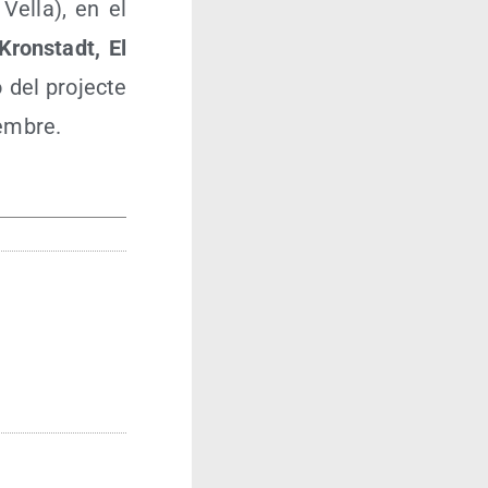
 Vella), en el
Krons­tadt, El
ó del pro­jec­te
tembre.