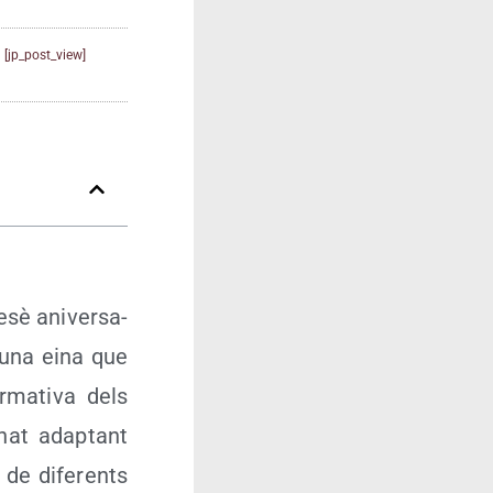
[jp_post_view]
esè ani­ver­sa­
r una eina que
­ma­ti­va dels
nat adap­tant
s de dife­rents