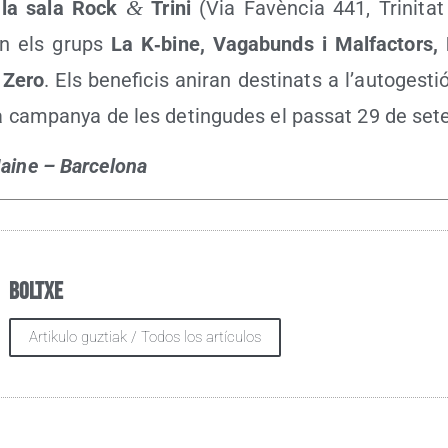
&
a la sala Rock
Tri­ni
(Via Favèn­cia 441, Tri­ni­tat
an els grups
La K‑bine, Vaga­bunds i Mal­fac­tors, 
 Zero
. Els bene­fi­cis ani­ran des­ti­nats a l’au­to­ges­ti
 la cam­pan­ya de les detin­gu­des el pas­sat 29 de se
ai­ne – Barcelona
Boltxe
Artikulo guztiak / Todos los artículos