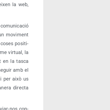
ei­xen la web,
comu­ni­ca­ció
 un movi­ment
coses posi­ti­
­me vir­tual, la
nt en la tas­ca
 seguir amb el
, i per això us
ane­ra direc­ta
nviar-nos con­