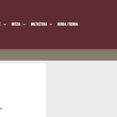
k
Iritzia
Boltxe­te­ka
Den­da /​Tien­da
-