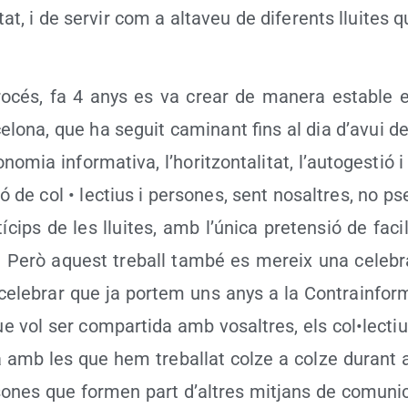
tat, i de ser­vir com a alta­veu de dife­rents llui­tes 
o­cés, fa 4 anys es va crear de mane­ra esta­ble e
e­lo­na, que ha seguit cami­nant fins al dia d’a­vui d
no­mia infor­ma­ti­va, l’ho­ritzon­ta­li­tat, l’au­to­ges­tió
­ció de col • lec­tius i per­so­nes, sent nosal­tres, no pse
í­cips de les llui­tes, amb l’ú­ni­ca pre­ten­sió de faci
ió. Però aquest tre­ball tam­bé es mereix una cele­bra
cele­brar que ja por­tem uns anys a la Con­tra­in­for­
ue vol ser com­par­ti­da amb vosal­tres, els col•lectiu
na amb les que hem tre­ba­llat col­ze a col­ze durant
o­nes que for­men part d’al­tres mit­jans de comu­ni­ca