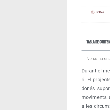
Boltxe
Tabla de conten
No se ha en
Durant el mes 
ri. El pro­je
donés suport 
movi­ments s
a les cir­cums