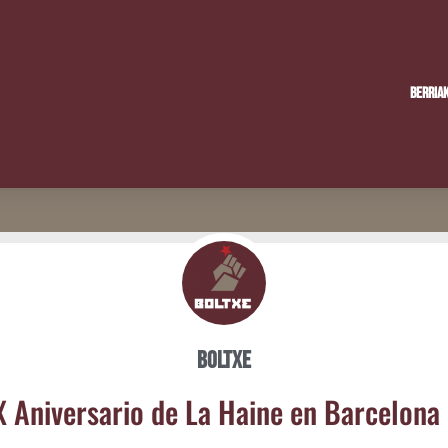
Berria
Boltxe
X Ani­ver­sa­rio de La Hai­ne en Barcelona 