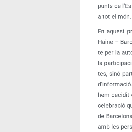
punts de l’Es­
a tot el món.
En aquest pr
Hai­ne – Bar­c
te per la auto­
la par­ti­ci­pa
tes, sinó par­t
d’in­for­ma­c
hem deci­dit 
cele­bra­ció q
de Bar­ce­lo­
amb les per­s