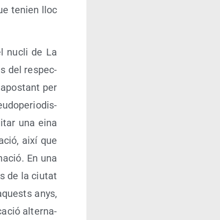
que tenien lloc
l nucli de La
es del res­pec­
 i apos­tant per
u­do­pe­rio­dis­
­li­tar una eina
­ció, així que
ma­ció. En una
s de la ciu­tat
 aquests anys,
­ció alter­na­