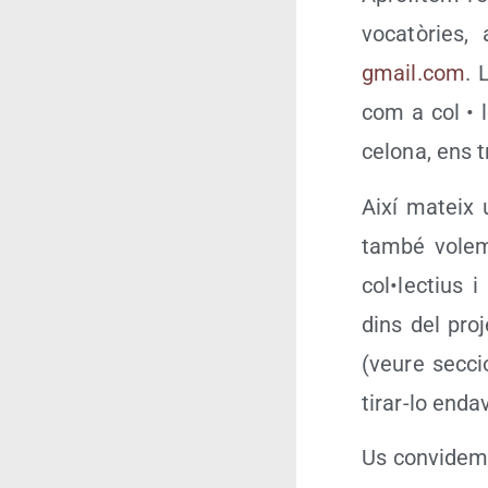
vo­ca­tò­ries
gmail.​com
. 
com a col • le
ce­lo­na, ens
Així mateix u
tam­bé volem
col•lectius i
dins del pro­
(veu­re sec­c
tirar-lo enda
Us con­vi­dem