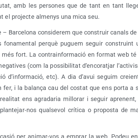
u­tat, amb les per­so­nes que de tant en tant lle­g
t el pro­jec­te almenys una mica seu.
 – Bar­ce­lo­na con­si­de­rem que cons­truir canals de 
 fona­men­tal per­què puguem seguir cons­truint
més fort. La con­tra­in­for­ma­ció en for­mat web té 
ga­ti­ves (com la pos­si­bi­li­tat d’en­co­rat­jar l’ac­ti­vis
­ció d’in­for­ma­ció, etc). A dia d’a­vui seguim creie
 fer, i la bala­nça cau del cos­tat que ens por­ta a
 reali­tat ens agra­da­ria millo­rar i seguir apre­nent
lan­te­jar-nos qual­se­vol crí­ti­ca o pro­pos­ta de m
’o­ca­sió per ani­mar-vos a emprar la web. Podeu e