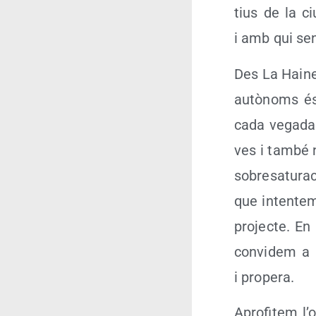
tius de la ci
i amb qui sen
Des La Hai­ne
autò­noms és
cada vega­da 
ves i tam­bé ne
sobre­sa­tu­ra
que inten­tem
pro­jec­te. En
con­vi­dem a p
i propera.
Apro­fi­tem l