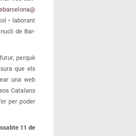
nebarcelona@​
ol • labo­rant
l nucli de Bar­
futur, per­què
su­ra que els
 crear una web
­sos Cata­lans
 fer per poder
is­sab­te 11 de