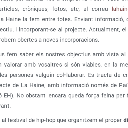
, arti­cles, crò­ni­ques, fotos, etc, al correu
lahai
La Hai­ne la fem entre totes. Enviant infor­ma­ció, c
c­tiu, i incor­po­rant-se al pro­jec­te. Actual­ment, e
 tro­bem ober­tes a noves incorporacions.
s fem saber els nos­tres objec­tius amb vis­ta al 
 valo­rar amb vosal­tres si són via­bles, en la me
 les per­so­nes vul­guin col•laborar. Es trac­ta de
jec­te de La Hai­ne, amb infor­ma­ció només de Paï
ió EH). No obs­tant, enca­ra que­da força fei­na per
vant.
 al fes­ti­val de hip-hop que orga­nitzem el pro­per
d