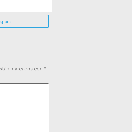
egram
están marcados con
*