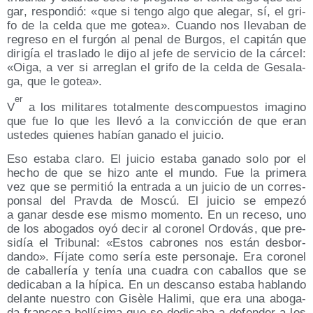
gar, res­pon­dió: «que si ten­go algo que ale­gar, sí, el gri­
fo de la cel­da que me gotea». Cuan­do nos lle­va­ban de
regre­so en el fur­gón al penal de Bur­gos, el capi­tán que
diri­gía el tras­la­do le dijo al jefe de ser­vi­cio de la cár­cel:
«Oiga, a ver si arre­glan el gri­fo de la cel­da de Gesa­la­
ga, que le gotea».
er
V
a los mili­ta­res total­men­te des­com­pues­tos ima­gino
que fue lo que les lle­vó a la con­vic­ción de que eran
uste­des quie­nes habían gana­do el juicio.
Eso esta­ba cla­ro. El jui­cio esta­ba gana­do solo por el
hecho de que se hizo ante el mun­do. Fue la pri­me­ra
vez que se per­mi­tió la entra­da a un jui­cio de un corres­
pon­sal del Prav­da de Mos­cú. El jui­cio se empe­zó
a ganar des­de ese mis­mo momen­to. En un rece­so, uno
de los abo­ga­dos oyó decir al coro­nel Ordo­vás, que pre­
si­día el Tri­bu­nal: «Estos cabro­nes nos están des­bor­
dan­do». Fíja­te como sería este per­so­na­je. Era coro­nel
de caba­lle­ría y tenía una cua­dra con caba­llos que se
dedi­ca­ban a la hípi­ca. En un des­can­so esta­ba hablan­do
delan­te nues­tro con Gisè­le Hali­mi, que era una abo­ga­
da fran­ce­sa bellí­si­ma que se dedi­ca­ba a defen­der a los