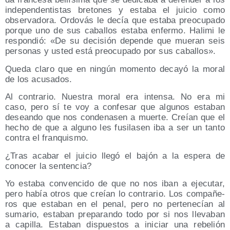
inde­pen­den­tis­tas bre­to­nes y esta­ba el jui­cio como
obser­va­do­ra. Ordo­vás le decía que esta­ba preo­cu­pa­do
por­que uno de sus caba­llos esta­ba enfer­mo. Hali­mi le
res­pon­dió: «De su deci­sión depen­de que mue­ran seis
per­so­nas y usted está preo­cu­pa­do por sus caballos».
Que­da cla­ro que en nin­gún momen­to deca­yó la moral
de los acusados.
Al con­tra­rio. Nues­tra moral era inten­sa. No era mi
caso, pero sí te voy a con­fe­sar que algu­nos esta­ban
desean­do que nos con­de­na­sen a muer­te. Creían que el
hecho de que a alguno les fusi­la­sen iba a ser un tan­to
con­tra el franquismo.
¿Tras aca­bar el jui­cio lle­gó el bajón a la espe­ra de
cono­cer la sentencia?
Yo esta­ba con­ven­ci­do de que no nos iban a eje­cu­tar,
pero había otros que creían lo con­tra­rio. Los com­pa­ñe­
ros que esta­ban en el penal, pero no per­te­ne­cían al
suma­rio, esta­ban pre­pa­ran­do todo por si nos lle­va­ban
a capi­lla. Esta­ban dis­pues­tos a ini­ciar una rebe­lión