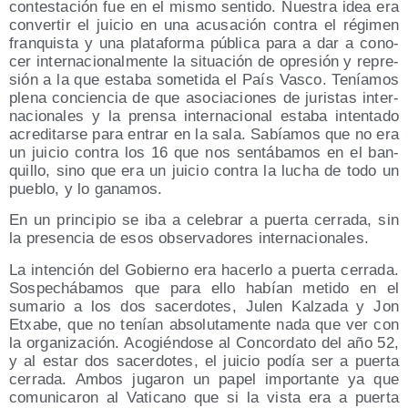
con­tes­ta­ción fue en el mis­mo sen­ti­do. Nues­tra idea era
con­ver­tir el jui­cio en una acu­sa­ción con­tra el régi­men
fran­quis­ta y una pla­ta­for­ma públi­ca para a dar a cono­
cer inter­na­cio­nal­men­te la situa­ción de opre­sión y repre­
sión a la que esta­ba some­ti­da el País Vas­co. Tenía­mos
ple­na con­cien­cia de que aso­cia­cio­nes de juris­tas inter­
na­cio­na­les y la pren­sa inter­na­cio­nal esta­ba inten­ta­do
acre­di­tar­se para entrar en la sala. Sabía­mos que no era
un jui­cio con­tra los 16 que nos sen­tá­ba­mos en el ban­
qui­llo, sino que era un jui­cio con­tra la lucha de todo un
pue­blo, y lo ganamos.
En un prin­ci­pio se iba a cele­brar a puer­ta cerra­da, sin
la pre­sen­cia de esos obser­va­do­res internacionales.
La inten­ción del Gobierno era hacer­lo a puer­ta cerra­da.
Sos­pe­chá­ba­mos que para ello habían meti­do en el
suma­rio a los dos sacer­do­tes, Julen Kal­za­da y Jon
Etxa­be, que no tenían abso­lu­ta­men­te nada que ver con
la orga­ni­za­ción. Aco­gién­do­se al Con­cor­da­to del año 52,
y al estar dos sacer­do­tes, el jui­cio podía ser a puer­ta
cerra­da. Ambos juga­ron un papel impor­tan­te ya que
comu­ni­ca­ron al Vati­cano que si la vis­ta era a puer­ta