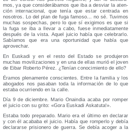
mos, ya que con­si­de­rá­ba­mos que iba a des­viar la aten­
ción inter­na­cio­nal, que tenía que estar cen­tra­da en
noso­tros. Lo del plan de fuga famo­so… no sé. Tuvi­mos
muchas sos­pe­chas, pero lo que sí exi­gi­mos es que si
la fuga se iba a lle­var a cabo, fue­se inme­dia­ta­men­te
des­pués de la vis­ta. Aquel jui­cio había que cele­brar­lo.
Sabía­mos que era una opor­tu­ni­dad que había que
aprovechar.
En Eus­ka­di y en el res­to del Esta­do se pro­du­je­ron
muchas movi­li­za­cio­nes y en una de ellas murió el joven
de Eibar Rober­to Pérez. ¿Tenían cono­ci­mien­to de ello?
Éra­mos ple­na­men­te cons­cien­tes. Entre la fami­lia y los
abo­ga­dos nos pasa­ban toda la infor­ma­ción de lo que
esta­ba ocu­rrien­do en la calle.
Día 9 de diciem­bre. Mario Onain­dia aca­ba por rom­per
el jui­cio con su gri­to: «Gora Eus­ka­di Askatuta!».
Esta­ba todo pre­pa­ra­do. Mario era el últi­mo en decla­rar
y con él aca­ba­ba el jui­cio. Había que rom­per­lo y debía
decla­rar­se pri­sio­ne­ro de gue­rra. Se debía aco­ger a la