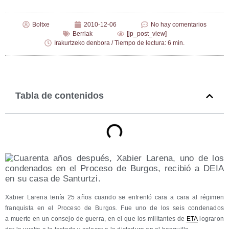
Boltxe
2010-12-06
No hay comentarios
Berriak
[jp_post_view]
Irakurtzeko denbora / Tiempo de lectura: 6 min.
Tabla de contenidos
Xabier Lare­na tenía 25 años cuan­do se enfren­tó cara a cara al régi­men
fran­quis­ta en el Pro­ce­so de Bur­gos. Fue uno de los seis con­de­na­dos
a muer­te en un con­se­jo de gue­rra, en el que los mili­tan­tes de
ETA
logra­ron