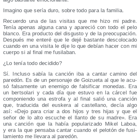
Ima­gino que sería duro, sobre todo para la familia.
Recuer­do una de las visi­tas que me hizo mi padre.
Tenía ape­nas algu­na cana y apa­re­ció con todo el pelo
blan­co. Era pro­duc­to del dis­gus­to y de la preo­cu­pa­ción.
Des­pués me ente­ré que le dejé bas­tan­te des­co­lo­ca­do
cuan­do en una visi­ta le dije lo que debían hacer con mi
cuer­po si al final me fusilaban.
¿Lo tenía todo decidido?
Sí. Inclu­so sabía la can­ción iba a can­tar camino del
pare­dón. Es de un per­so­na­je de Goi­zue­ta al que le acu­
só fal­sa­men­te un enemi­go de fal­si­fi­car mone­das. Era
un ber­tso­la­ri y cada día que estu­vo en la cár­cel fue
com­po­nien­do una estro­fa y al final salió una can­ción
que, tra­du­ci­da del eus­ke­ra al cas­te­llano, decía algo
así: «Dejo para criar a dos hijos y tres hijas y que el
señor de lo alto escu­che el llan­to de su madre». Era
una can­ción que la había popu­la­ri­za­do Mikel Laboa,
y era la que pen­sa­ba can­tar cuan­do el pelo­tón de fusi­
la­mien­to me lle­va­ra al paredón.