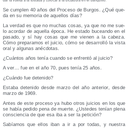
dar la vuel­ta a la tos­ta­da y colo­car a la dic­ta­du­ra en el banquillo.
Se cum­plen 40 años del Pro­ce­so de Bur­gos. ¿Qué que­
da en su memo­ria de aque­llos días?
La ver­dad es que no muchas cosas, ya que no me sue­
lo acor­dar de aque­lla épo­ca. He esta­do bucean­do en el
pasa­do, y sí hay cosas que me vie­nen a la cabe­za.
Cómo pre­pa­ra­mos el jui­cio, cómo se desa­rro­lló la vis­ta
oral y algu­nas anécdotas.
¿Cuán­tos años tenía cuan­do se enfren­tó al juicio?
A ver… fue en el año 70, pues tenía 25 años.
¿Cuán­do fue detenido?
Esta­ba dete­ni­do des­de mar­zo del año ante­rior, des­de
mar­zo de 1969.
Antes de este pro­ce­so ya hubo otros jui­cios en los que
se había pedi­do pena de muer­te. ¿Uste­des tenían ple­na
cons­cien­cia de que esa iba a ser la petición?
Sabía­mos que ellos iban a ir a por todas, y nues­tra