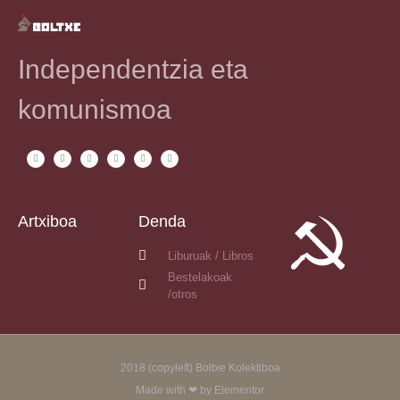
Independentzia eta
komunismoa
Artxiboa
Denda
Liburuak / Libros
Bestelakoak
/otros
2018 (copyleft) Boltxe Kolektiboa
Made with ❤ by Elementor