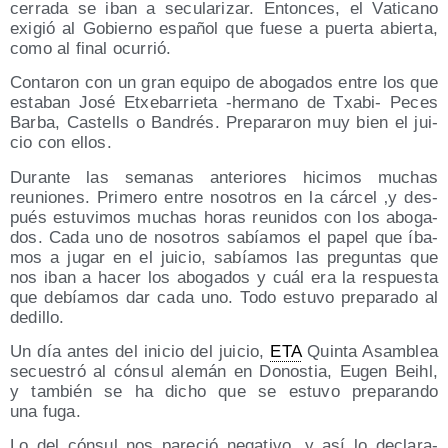
cerra­da se iban a secu­la­ri­zar. Enton­ces, el Vati­cano
exi­gió al Gobierno espa­ñol que fue­se a puer­ta abier­ta,
como al final ocurrió.
Con­ta­ron con un gran equi­po de abo­ga­dos entre los que
esta­ban José Etxe­ba­rrie­ta ‑her­mano de Txa­bi- Peces
Bar­ba, Cas­tells o Ban­drés. Pre­pa­ra­ron muy bien el jui­
cio con ellos.
Duran­te las sema­nas ante­rio­res hici­mos muchas
reunio­nes. Pri­me­ro entre noso­tros en la cár­cel ‚y des­
pués estu­vi­mos muchas horas reu­ni­dos con los abo­ga­
dos. Cada uno de noso­tros sabía­mos el papel que íba­
mos a jugar en el jui­cio, sabía­mos las pre­gun­tas que
nos iban a hacer los abo­ga­dos y cuál era la res­pues­ta
que debía­mos dar cada uno. Todo estu­vo pre­pa­ra­do al
dedillo.
Un día antes del ini­cio del jui­cio,
ETA
Quin­ta Asam­blea
secues­tró al cón­sul ale­mán en Donos­tia, Eugen Beihl,
y tam­bién se ha dicho que se estu­vo pre­pa­ran­do
una fuga.
Lo del cón­sul nos pare­ció nega­ti­vo, y así lo decla­ra­