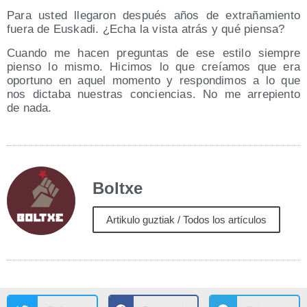
Para usted lle­ga­ron des­pués años de extra­ña­mien­to
fue­ra de Eus­ka­di. ¿Echa la vis­ta atrás y qué piensa?
Cuan­do me hacen pre­gun­tas de ese esti­lo siem­pre
pien­so lo mis­mo. Hici­mos lo que creía­mos que era
opor­tuno en aquel momen­to y res­pon­di­mos a lo que
nos dic­ta­ba nues­tras con­cien­cias. No me arre­pien­to
de nada.
Boltxe
Artikulo guztiak / Todos los artículos