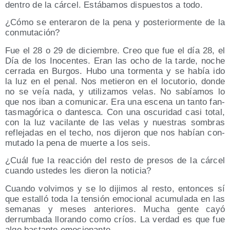
den­tro de la cár­cel. Está­ba­mos dis­pues­tos a todo.
¿Cómo se ente­ra­ron de la pena y pos­te­rior­men­te de la
conmutación?
Fue el 28 o 29 de diciem­bre. Creo que fue el día 28, el
Día de los Ino­cen­tes. Eran las ocho de la tar­de, noche
cerra­da en Bur­gos. Hubo una tor­men­ta y se había ido
la luz en el penal. Nos metie­ron en el locu­to­rio, don­de
no se veía nada, y uti­li­za­mos velas. No sabía­mos lo
que nos iban a comu­ni­car. Era una esce­na un tan­to fan­
tas­ma­gó­ri­ca o dan­tes­ca. Con una oscu­ri­dad casi total,
con la luz vaci­lan­te de las velas y nues­tras som­bras
refle­ja­das en el techo, nos dije­ron que nos habían con­
mu­ta­do la pena de muer­te a los seis.
¿Cuál fue la reac­ción del res­to de pre­sos de la cár­cel
cuan­do uste­des les die­ron la noticia?
Cuan­do vol­vi­mos y se lo diji­mos al res­to, enton­ces sí
que esta­lló toda la ten­sión emo­cio­nal acu­mu­la­da en las
sema­nas y meses ante­rio­res. Mucha gen­te cayó
derrum­ba­da llo­ran­do como críos. La ver­dad es que fue
algo bas­tan­te emocionante.