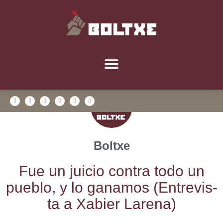
Boltxe
Fue un jui­cio con­tra todo un
pue­blo, y lo gana­mos (Entre­vis­
ta a Xabier Larena)