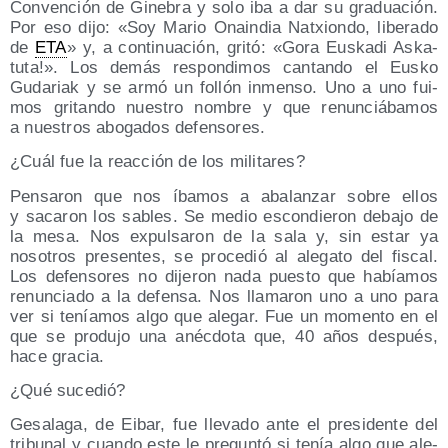
Con­ven­ción de Gine­bra y solo iba a dar su gra­dua­ción.
Por eso dijo: «Soy Mario Onain­dia Natxion­do, libe­ra­do
de
ETA
» y, a con­ti­nua­ción, gri­tó: «Gora Eus­ka­di Aska­
tu­ta!». Los demás res­pon­di­mos can­tan­do el Eus­ko
Guda­riak y se armó un follón inmen­so. Uno a uno fui­
mos gri­tan­do nues­tro nom­bre y que renun­ciá­ba­mos
a nues­tros abo­ga­dos defensores.
¿Cuál fue la reac­ción de los militares?
Pen­sa­ron que nos íba­mos a aba­lan­zar sobre ellos
y saca­ron los sables. Se medio escon­die­ron deba­jo de
la mesa. Nos expul­sa­ron de la sala y, sin estar ya
noso­tros pre­sen­tes, se pro­ce­dió al ale­ga­to del fis­cal.
Los defen­so­res no dije­ron nada pues­to que había­mos
renun­cia­do a la defen­sa. Nos lla­ma­ron uno a uno para
ver si tenía­mos algo que ale­gar. Fue un momen­to en el
que se pro­du­jo una anéc­do­ta que, 40 años des­pués,
hace gracia.
¿Qué suce­dió?
Gesa­la­ga, de Eibar, fue lle­va­do ante el pre­si­den­te del
tri­bu­nal y cuan­do este le pre­gun­tó si tenía algo que ale­