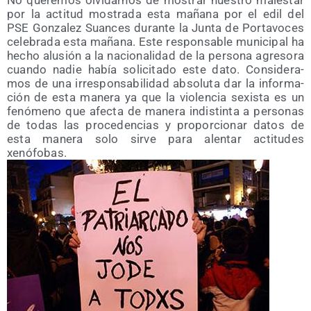
por la acti­tud mos­tra­da esta maña­na por el edil del
PSE Gon­za­lez Suan­ces duran­te la Jun­ta de Por­ta­vo­ces
cele­bra­da esta maña­na. Este res­pon­sa­ble muni­ci­pal ha
hecho alu­sión a la nacio­na­li­dad de la per­so­na agre­so­ra
cuan­do nadie había soli­ci­ta­do este dato. Con­si­de­ra­
mos de una irres­pon­sa­bi­li­dad abso­lu­ta dar la infor­ma­
ción de esta mane­ra ya que la vio­len­cia sexis­ta es un
fenó­meno que afec­ta de mane­ra indis­tin­ta a per­so­nas
de todas las pro­ce­den­cias y pro­por­cio­nar datos de
esta mane­ra solo sir­ve para alen­tar acti­tu­des
xenófobas.