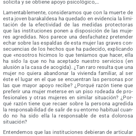
soli­ci­ta y se obtie­ne apo­yo psicológico,…
Lamen­ta­ble­men­te, con­si­de­ra­mos que con la muer­te de
esta joven bara­kal­de­sa ha que­da­do en evi­den­cia la limi­
ta­ción de la efec­ti­vi­dad de las medi­das pro­tec­to­ras
que las ins­ti­tu­cio­nes ponen a dis­po­si­ción de las muje­
res agre­di­das. Nos pare­ce una des­fa­cha­tez pre­ten­der
echar sobre las espal­das de esta mujer las gra­ves con­
se­cuen­cias de los hechos que ha pade­ci­do, expli­can­do
que «noso­tros hici­mos lo que tenía­mos que hacer, ella
ha sido la que no ha acep­ta­do nues­tro ser­vi­cios (en
alu­sión a la casa de aco­gi­da). ¿Tan raro resul­ta que una
mujer no quie­ra aban­do­nar la vivien­da fami­liar, al ser
éste el lugar en el que se encuen­tran las per­so­nas por
las que mayor apo­yo reci­be? ¿Por­qué razón tie­ne que
pre­fe­rir una mujer meter­se en un piso rodea­da de pro­
fe­sio­na­les y otras muje­res en simi­lar situa­ción? ¿Por­
qué razón tie­ne que recaer sobre la per­so­na agre­di­da
la res­pon­sa­bi­li­dad de salir de su entorno habi­tual cuan­
do no ha sido ella la res­pon­sa­ble de esta dolo­ro­sa
situación?
Enten­de­mos que las ins­ti­tu­cio­nes debie­ran de arti­cu­lar