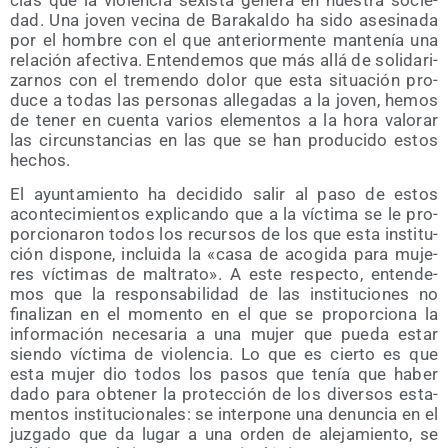
dad. Una joven veci­na de Bara­kal­do ha sido ase­si­na­da
por el hom­bre con el que ante­rior­men­te man­te­nía una
rela­ción afec­ti­va. Enten­de­mos que más allá de soli­da­ri­
zar­nos con el tre­men­do dolor que esta situa­ción pro­
du­ce a todas las per­so­nas alle­ga­das a la joven, hemos
de tener en cuen­ta varios ele­men­tos a la hora valo­rar
las cir­cuns­tan­cias en las que se han pro­du­ci­do estos
hechos.
El ayun­ta­mien­to ha deci­di­do salir al paso de estos
acon­te­ci­mien­tos expli­can­do que a la víc­ti­ma se le pro­
por­cio­na­ron todos los recur­sos de los que esta ins­ti­tu­
ción dis­po­ne, inclui­da la «casa de aco­gi­da para muje­
res víc­ti­mas de mal­tra­to». A este res­pec­to, enten­de­
mos que la res­pon­sa­bi­li­dad de las ins­ti­tu­cio­nes no
fina­li­zan en el momen­to en el que se pro­por­cio­na la
infor­ma­ción nece­sa­ria a una mujer que pue­da estar
sien­do víc­ti­ma de vio­len­cia. Lo que es cier­to es que
esta mujer dio todos los pasos que tenía que haber
dado para obte­ner la pro­tec­ción de los diver­sos esta­
men­tos ins­ti­tu­cio­na­les: se inter­po­ne una denun­cia en el
juz­ga­do que da lugar a una orden de ale­ja­mien­to, se