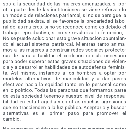
sos a la segu­ri­dad de las muje­res ame­na­za­das, si por
otra par­te des­de las ins­ti­tu­cio­nes se vie­ne refor­zan­do
un mode­lo de rela­cio­nes patriar­cal, si no se per­si­gue la
publi­ci­dad sexis­ta, si se favo­re­ce la pre­ca­rie­dad labo­
ral de las muje­res, si no se reco­no­ce como es debi­do el
tra­ba­jo repro­duc­ti­vo, si no se reva­lo­ri­za lo feme­nino,…
No se pue­de solu­cio­nar esta gra­ve situa­ción apun­ta­lan­
do el actual sis­te­ma patriar­cal. Mien­tras tan­to ani­ma­
mos a las muje­res a cons­truir redes socia­les pro­tec­to­
ras de cara a faci­li­tar el «col­chón social» nece­sa­rio
para poder supe­rar estas gra­ves situa­cio­nes de vio­len­
cia y a desa­rro­llar habi­li­da­des de auto­de­fen­sa femi­nis­
ta. Así mis­mo, ins­ta­mos a los hom­bres a optar por
mode­los alter­na­ti­vos de mas­cu­li­dad y a dar pasos
efec­ti­vos hacia la equi­dad tan­to en lo per­so­nal como
en lo polí­ti­co. Todas las per­so­nas que for­ma­mos par­te
de esta socie­dad tene­mos nues­tro nivel de res­pon­sa­
bi­li­dad en esta tra­ge­dia y en otras muchas agre­sio­nes
que no tras­cien­den a la luz públi­ca. Acep­tar­lo y bus­car
alter­na­ti­vas es el pri­mer paso para pro­mo­ver el
cambio.
No que­re­mos olvi­dar­nos de mos­trar nues­tro males­tar