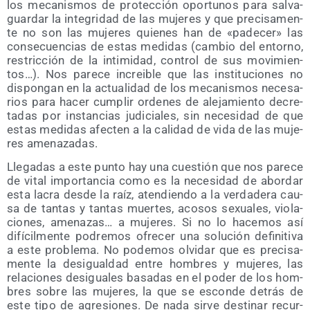
los meca­nis­mos de pro­tec­ción opor­tu­nos para sal­va­
guar­dar la inte­gri­dad de las muje­res y que pre­ci­sa­men­
te no son las muje­res quie­nes han de «pade­cer» las
con­se­cuen­cias de estas medi­das (cam­bio del entorno,
res­tric­ción de la inti­mi­dad, con­trol de sus movi­mien­
tos…). Nos pare­ce increi­ble que las ins­ti­tu­cio­nes no
dis­pon­gan en la actua­li­dad de los meca­nis­mos nece­sa­
rios para hacer cum­plir orde­nes de ale­ja­mien­to decre­
ta­das por ins­tan­cias judi­cia­les, sin nece­si­dad de que
estas medi­das afec­ten a la cali­dad de vida de las muje­
res amenazadas.
Lle­ga­das a este pun­to hay una cues­tión que nos pare­ce
de vital impor­tan­cia como es la nece­si­dad de abor­dar
esta lacra des­de la raíz, aten­dien­do a la ver­da­de­ra cau­
sa de tan­tas y tan­tas muer­tes, aco­sos sexua­les, vio­la­
cio­nes, ame­na­zas… a muje­res. Si no lo hace­mos así
difí­cil­men­te podre­mos ofre­cer una solu­ción defi­ni­ti­va
a este pro­ble­ma. No pode­mos olvi­dar que es pre­ci­sa­
men­te la des­igual­dad entre hom­bres y muje­res, las
rela­cio­nes des­igua­les basa­das en el poder de los hom­
bres sobre las muje­res, la que se escon­de detrás de
este tipo de agre­sio­nes. De nada sir­ve des­ti­nar recur­