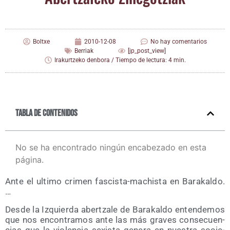
Boltxe
2010-12-08
No hay comentarios
Berriak
[jp_post_view]
Irakurtzeko denbora / Tiempo de lectura: 4 min.
Tabla de contenidos
No se ha encontrado ningún encabezado en esta
página.
Ante el ulti­mo cri­men fas­cis­ta-machis­ta en Bara­kal­do.
…
Des­de la Izquier­da aber­tza­le de Bara­kal­do enten­de­mos
que nos encon­tra­mos ante las más gra­ves con­se­cuen­
cias que la vio­len­cia sexis­ta gene­ra en nues­tra socie­