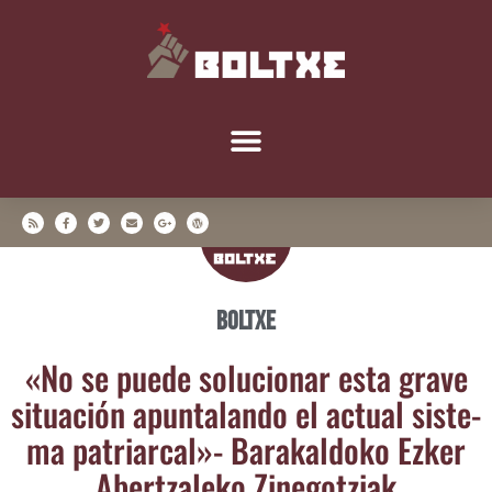
Boltxe
«No se pue­de solu­cio­nar esta gra­ve
situa­ción apun­ta­lan­do el actual sis­te­
ma patriar­cal»- Bara­kal­do­ko Ezker
Aber­tza­le­ko Zinegotziak