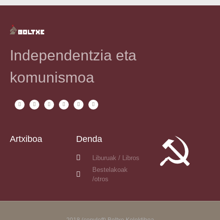
Independentzia eta
komunismoa
Artxiboa
Denda
Liburuak / Libros
Bestelakoak
/otros
2018 (copyleft) Boltxe Kolektiboa