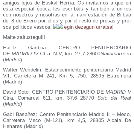
ami­gos lejos de Eus­kal Herria. Os invi­ta­mos a que en
esta espe­cial épo­ca les escri­báis y tam­bién a uni­ros
con noso­tros y noso­tras en la mani­fes­ta­ción de Bil­bao
del 8 de Enero por ellos y por el res­to de pre­sas y pre­
sos polí­ti­cos vas­cos,
egin deza­gun urrat­sa
!
Mai­te zaituztegu!!!
Haritz Gan­boa: CENTRO PENITENCIARIO
DE
MADRID IV
Ctra. N‑V, km. 27,7 28600
Naval­car­ne­ro
(
Madrid
)
Wal­ter Wen­de­lin: Esta­ble­ci­mien­to peni­ten­cia­rio Madrid
VII, Carre­te­ra M 241, Km 5, 750, 28595 Estre­me­ra
(Madrid)
David Soto: CENTRO PENITENCIARIO DE
MADRID V
Ctra. Comar­cal 611, km. 37,6 28770
Soto del Real
(
Madrid)
Gabi Basa­ñez: Cen­tro Peni­ten­cia­rio Madrid II – Meco,
Carre­te­ra Meco (M‑121), km 4,5, 28805 Alca­la De
Hena­res (Madrid)