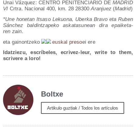
Unai Váz­quez: CENTRO PENITENCIARIO DE
MADRID
VI
Crtra. Nacio­nal 400, km. 28 28300
Aran­juez
(
Madrid
)
*Une hone­tan Itsa­so Lekuo­na, Uber­ka Bra­vo eta Ruben
Sán­chez bal­din­tza­pe­ko aska­ta­su­nean dira epai­ke­ta­
ren zain.
eta gai­non­tze­ko
eus­kal pre­so
ei ere
Idatzie­zu,
escrí­be­les, ecri­vez-leur, wri­te to them,
scri­ve­re a loro!
Boltxe
Artikulo guztiak / Todos los artículos