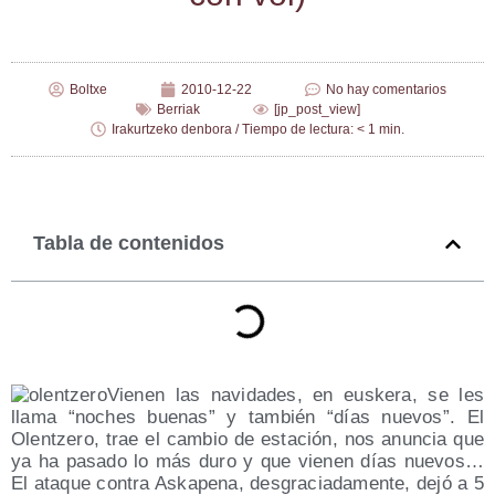
Boltxe
2010-12-22
No hay comentarios
Berriak
[jp_post_view]
Irakurtzeko denbora / Tiempo de lectura: < 1 min.
Tabla de contenidos
Vie­nen las navi­da­des, en eus­ke­ra, se les
lla­ma “noches bue­nas” y tam­bién “días nue­vos”. El
Olen­tze­ro, trae el cam­bio de esta­ción, nos anun­cia que
ya ha pasa­do lo más duro y que vie­nen días nue­vos…
El ata­que con­tra Aska­pe­na, des­gra­cia­da­men­te, dejó a 5