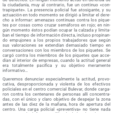
la ciu­da­da­nía, muy al con­tra­rio, fue un con­ti­nuo «con­
tra­pi­que­te». La pre­sen­cia poli­cial fue ato­si­gan­te, y su
actua­ción en todo momen­to se diri­gió a limi­tar el dere­
cho a infor­mar: ame­na­zas con­ti­nuas con­tra los pique­
tes por cosas como cru­zar semá­fo­ros en rojo; en nin­
gún momen­to éstos podían ocu­par la cal­za­da y limi­ta­
ban el tiem­po de infor­ma­ción direc­ta, inclu­so pro­pi­nan­
do empu­jo­nes a los pro­pios tra­ba­ja­do­res que según
sus valo­ra­cio­nes se exten­dían dema­sia­do tiem­po en
con­ver­sa­cio­nes con los miem­bros de los pique­tes. Se
car­gó con­tra los miem­bros de los pique­tes que acce­
dían al inte­rior de empre­sas, cuan­do la acti­tud gene­ral
era total­men­te pací­fi­ca y su obje­ti­vo mera­men­te
informativo…
Que­re­mos denun­ciar espe­cial­men­te la acti­tud, pro­vo­
ca­ti­va, des­pro­por­cio­na­da y vio­len­ta de los efec­ti­vos
poli­cia­les en el cen­tro comer­cial Bule­var, don­de car­ga­
ron con­tra los cen­te­na­res de per­so­nas allí con­cen­tra­
das, con el úni­co y cla­ro obje­ti­vo de des­pe­jar la zona
antes de las diez de la maña­na, hora de aper­tu­ra del
cen­tro. Una car­ga poli­cial «pre­ven­ti­va» no tie­ne nada