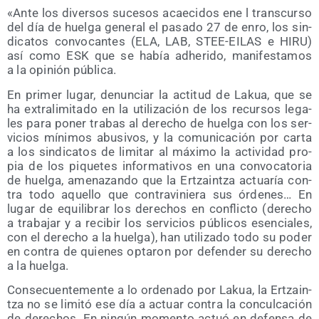
«Ante los diver­sos suce­sos acae­ci­dos ene l trans­cur­so
del día de huel­ga gene­ral el pasa­do 27 de enro, los sin­
di­ca­tos con­vo­can­tes (ELA, LAB, STEE-EILAS e HIRU)
así como ESK que se había adhe­ri­do, mani­fes­ta­mos
a la opi­nión pública.
En pri­mer lugar, denun­ciar la acti­tud de Lakua, que se
ha extra­li­mi­ta­do en la uti­li­za­ción de los recur­sos lega­
les para poner tra­bas al dere­cho de huel­ga con los ser­
vi­cios míni­mos abu­si­vos, y la comu­ni­ca­ción por car­ta
a los sin­di­ca­tos de limi­tar al máxi­mo la acti­vi­dad pro­
pia de los pique­tes infor­ma­ti­vos en una con­vo­ca­to­ria
de huel­ga, ame­na­zan­do que la Ertzain­tza actua­ría con­
tra todo aque­llo que con­tra­vi­nie­ra sus órde­nes… En
lugar de equi­li­brar los dere­chos en con­flic­to (dere­cho
a tra­ba­jar y a reci­bir los ser­vi­cios públi­cos esen­cia­les,
con el dere­cho a la huel­ga), han uti­li­za­do todo su poder
en con­tra de quie­nes opta­ron por defen­der su dere­cho
a la huelga.
Con­se­cuen­te­men­te a lo orde­na­do por Lakua, la Ertzain­
tza no se limi­tó ese día a actuar con­tra la con­cul­ca­ción
de dere­chos. En nin­gún momen­to actuó en defen­sa de