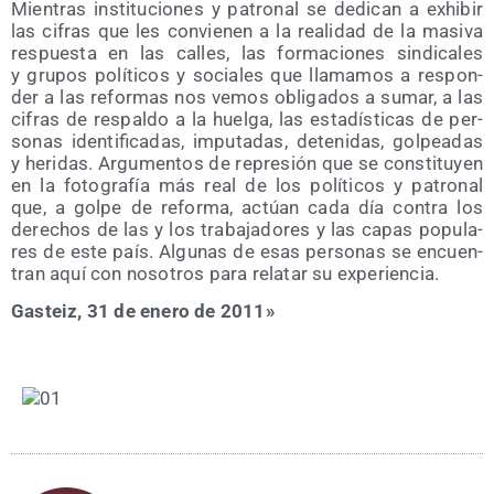
Mien­tras ins­ti­tu­cio­nes y patro­nal se dedi­can a exhi­bir
las cifras que les con­vie­nen a la reali­dad de la masi­va
res­pues­ta en las calles, las for­ma­cio­nes sin­di­ca­les
y gru­pos polí­ti­cos y socia­les que lla­ma­mos a res­pon­
der a las refor­mas nos vemos obli­ga­dos a sumar, a las
cifras de res­pal­do a la huel­ga, las esta­dís­ti­cas de per­
so­nas iden­ti­fi­ca­das, impu­tadas, dete­ni­das, gol­pea­das
y heri­das. Argu­men­tos de repre­sión que se cons­ti­tu­yen
en la foto­gra­fía más real de los polí­ti­cos y patro­nal
que, a gol­pe de refor­ma, actúan cada día con­tra los
dere­chos de las y los tra­ba­ja­do­res y las capas popu­la­
res de este país. Algu­nas de esas per­so­nas se encuen­
tran aquí con noso­tros para rela­tar su experiencia.
Gas­teiz, 31 de enero de 2011»