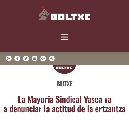
Boltxe
La Mayo­ria Sin­di­cal Vas­ca va
a denun­ciar la acti­tud de la ertzantza