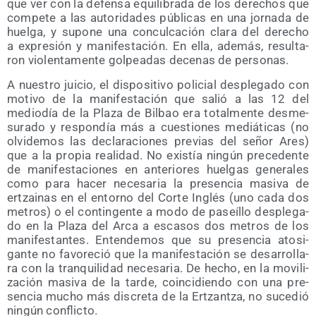
que ver con la defen­sa equi­li­bra­da de los dere­chos que
com­pe­te a las auto­ri­da­des públi­cas en una jor­na­da de
huel­ga, y supo­ne una con­cul­ca­ción cla­ra del dere­cho
a expre­sión y mani­fes­ta­ción. En ella, ade­más, resul­ta­
ron vio­len­ta­men­te gol­pea­das dece­nas de personas.
A nues­tro jui­cio, el dis­po­si­ti­vo poli­cial des­ple­ga­do con
moti­vo de la mani­fes­ta­ción que salió a las 12 del
medio­día de la Pla­za de Bil­bao era total­men­te des­me­
su­ra­do y res­pon­día más a cues­tio­nes mediá­ti­cas (no
olvi­de­mos las decla­ra­cio­nes pre­vias del señor Ares)
que a la pro­pia reali­dad. No exis­tía nin­gún pre­ce­den­te
de mani­fes­ta­cio­nes en ante­rio­res huel­gas gene­ra­les
como para hacer nece­sa­ria la pre­sen­cia masi­va de
ertzai­nas en el entorno del Cor­te Inglés (uno cada dos
metros) o el con­tin­gen­te a modo de paseí­llo des­ple­ga­
do en la Pla­za del Arca a esca­sos dos metros de los
mani­fes­tan­tes. Enten­de­mos que su pre­sen­cia ato­si­
gan­te no favo­re­ció que la mani­fes­ta­ción se desa­rro­lla­
ra con la tran­qui­li­dad nece­sa­ria. De hecho, en la movi­li­
za­ción masi­va de la tar­de, coin­ci­dien­do con una pre­
sen­cia mucho más dis­cre­ta de la Ertzan­tza, no suce­dió
nin­gún conflicto.