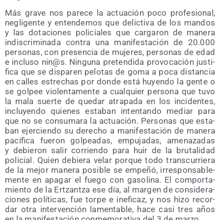
Más gra­ve nos pare­ce la actua­ción poco pro­fe­sio­nal,
negli­gen­te y enten­de­mos que delic­ti­va de los man­dos
y las dota­cio­nes poli­cia­les que car­ga­ron de mane­ra
indis­cri­mi­na­da con­tra una mani­fes­ta­ción de 20.000
per­so­nas, con pre­sen­cia de muje­res, per­so­nas de edad
e inclu­so nin@s. Nin­gu­na pre­ten­di­da pro­vo­ca­ción jus­ti­
fi­ca que se dis­pa­ren pelo­tas de goma a poca dis­tan­cia
en calles estre­chas por don­de está huyen­do la gen­te o
se gol­pee vio­len­ta­men­te a cual­quier per­so­na que tuvo
la mala suer­te de que­dar atra­pa­da en los inci­den­tes,
inclu­yen­do quie­nes esta­ban inten­tan­do mediar para
que no se con­su­ma­ra la actua­ción. Per­so­nas que esta­
ban ejer­cien­do su dere­cho a mani­fes­ta­ción de mane­ra
pací­fi­ca fue­ron gol­pea­das, empu­ja­das, ame­na­za­das
y debie­ron salir corrien­do para huir de la bru­ta­li­dad
poli­cial. Quien debie­ra velar por­que todo trans­cu­rrie­ra
de la mejor mane­ra posi­ble se empe­ñó, irres­pon­sa­ble­
men­te en apa­gar el fue­go con gaso­li­na. El com­por­ta­
mien­to de la Ertzan­tza ese día, al mar­gen de con­si­de­ra­
cio­nes polí­ti­cas, fue tor­pe e inefi­caz, y nos hizo recor­
dar otra inter­ven­ción lamen­ta­ble, hace casi tres años
en la mani­fes­ta­ción con­me­mo­ra­ti­va del 3 de marzo.