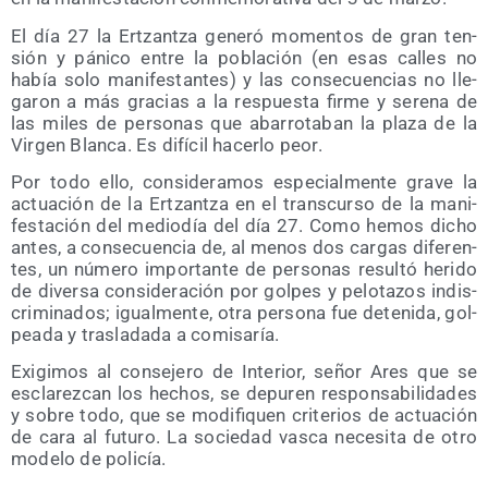
El día 27 la Ertzan­tza gene­ró momen­tos de gran ten­
sión y páni­co entre la pobla­ción (en esas calles no
había solo mani­fes­tan­tes) y las con­se­cuen­cias no lle­
ga­ron a más gra­cias a la res­pues­ta fir­me y sere­na de
las miles de per­so­nas que aba­rro­ta­ban la pla­za de la
Vir­gen Blan­ca. Es difí­cil hacer­lo peor.
Por todo ello, con­si­de­ra­mos espe­cial­men­te gra­ve la
actua­ción de la Ertzan­tza en el trans­cur­so de la mani­
fes­ta­ción del medio­día del día 27. Como hemos dicho
antes, a con­se­cuen­cia de, al menos dos car­gas dife­ren­
tes, un núme­ro impor­tan­te de per­so­nas resul­tó heri­do
de diver­sa con­si­de­ra­ción por gol­pes y pelo­ta­zos indis­
cri­mi­na­dos; igual­men­te, otra per­so­na fue dete­ni­da, gol­
pea­da y tras­la­da­da a comisaría.
Exi­gi­mos al con­se­je­ro de Inte­rior, señor Ares que se
escla­rez­can los hechos, se depu­ren res­pon­sa­bi­li­da­des
y sobre todo, que se modi­fi­quen cri­te­rios de actua­ción
de cara al futu­ro. La socie­dad vas­ca nece­si­ta de otro
mode­lo de policía.