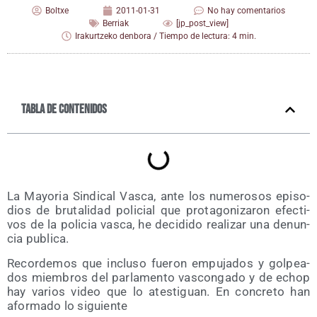
Boltxe
2011-01-31
No hay comentarios
Berriak
[jp_post_view]
Irakurtzeko denbora / Tiempo de lectura: 4 min.
Tabla de contenidos
La Mayo­ria Sin­di­cal Vas­ca, ante los nume­ro­sos epi­so­
dios de bru­ta­li­dad poli­cial que pro­ta­go­ni­za­ron efec­ti­
vos de la poli­cia vas­ca, he deci­di­do rea­li­zar una denun­
cia publica.
Recor­de­mos que inclu­so fue­ron empu­ja­dos y gol­pea­
dos miem­bros del par­la­men­to vas­con­ga­do y de echop
hay varios video que lo ates­ti­guan. En con­cre­to han
afor­ma­do lo siguiente