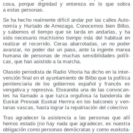
cosa, por­que dig­ni­dad y ente­re­za es lo que sobra
a estas personas.
Se ha hecho real­men­te difí­cil andar por las calles Auto­
no­mía y Hur­ta­do de Ame­za­ga. Cono­ce­mos bien Bil­bo,
y sabe­mos el tiem­po que se tar­da en andar­las, y ha
sido nece­sa­rio muchí­si­mo tiem­po más del habi­tual en
rea­li­zar el reco­rri­do. Ceras aba­rro­ta­das, un no poder
avan­zar, no poder dar un paso, ante la ingen­te marea
huma­na de per­so­nas de muchas sen­si­bi­li­da­des polí­ti­
cas, que han asis­ti­do a la marcha.
Ola­so­lo perio­dis­ta de Radio Vito­ria ha dicho en la inter­
ven­ción final en el ayun­ta­mien­to de Bil­bo que la polí­ti­ca
peni­ten­cia­ria de los gobier­nos espa­ñol y fran­cés es
ven­ga­ti­va y repre­si­va. Etxean­dia una de las con­vo­can­
tes ha lla­ma­do a que luz­ca orgu­llo­sa la ban­de­ro­la de
Eus­kal Pre­soak Eus­kal Herri­ra en los bal­co­nes y ven­
ta­nas vas­cas, has­ta lograr la repa­tria­ción del colectivo
Tras agra­de­cer la asis­ten­cia a las per­so­nas que allí
hemos esta­do (no hay nada que agra­de­cer, es nues­tra
obli­ga­ción como per­so­nas demó­cra­tas y como eus­ko­ta­