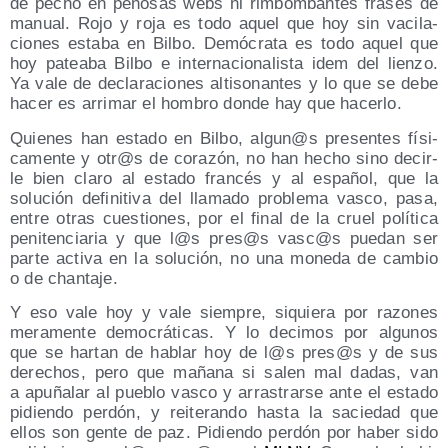
de pecho en peno­sas webs ni rim­bom­ban­tes fra­ses de
manual. Rojo y roja es todo aquel que hoy sin vaci­la­
cio­nes esta­ba en Bil­bo. Demó­cra­ta es todo aquel que
hoy patea­ba Bil­bo e inter­na­cio­na­lis­ta idem del lien­zo.
Ya vale de decla­ra­cio­nes alti­so­nan­tes y lo que se debe
hacer es arri­mar el hom­bro don­de hay que hacerlo.
Quie­nes han esta­do en Bil­bo, algun@s pre­sen­tes físi­
ca­men­te y otr@s de cora­zón, no han hecho sino decir­
le bien cla­ro al esta­do fran­cés y al espa­ñol, que la
solu­ción defi­ni­ti­va del lla­ma­do pro­ble­ma vas­co, pasa,
entre otras cues­tio­nes, por el final de la cruel polí­ti­ca
peni­ten­cia­ria y que l@s pres@s vasc@s pue­dan ser
par­te acti­va en la solu­ción, no una mone­da de cam­bio
o de chantaje.
Y eso vale hoy y vale siem­pre, siquie­ra por razo­nes
mera­men­te demo­crá­ti­cas. Y lo deci­mos por algu­nos
que se har­tan de hablar hoy de l@s pres@s y de sus
dere­chos, pero que maña­na si salen mal dadas, van
a apu­ña­lar al pue­blo vas­co y arras­trar­se ante el esta­do
pidien­do per­dón, y reite­ran­do has­ta la sacie­dad que
ellos son gen­te de paz. Pidien­do per­dón por haber sido