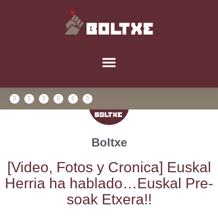
Boltxe
[Video, Fotos y Cro­ni­ca] Eus­kal
Herria ha hablado…Euskal Pre­
soak Etxera!!