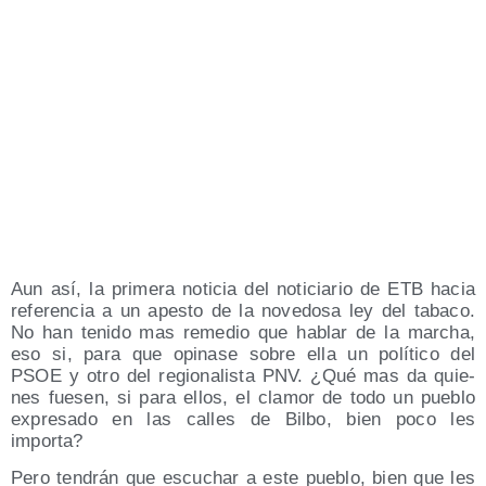
Aun así, la pri­me­ra noti­cia del noti­cia­rio de ETB hacia
refe­ren­cia a un apes­to de la nove­do­sa ley del taba­co.
No han teni­do mas reme­dio que hablar de la mar­cha,
eso si, para que opi­na­se sobre ella un polí­ti­co del
PSOE y otro del regio­na­lis­ta PNV. ¿Qué mas da quie­
nes fue­sen, si para ellos, el cla­mor de todo un pue­blo
expre­sa­do en las calles de Bil­bo, bien poco les
importa?
Pero ten­drán que escu­char a este pue­blo, bien que les