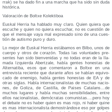
rrak) se ha dado fin a una mar­cha que ha sido sin duda
histórica.
Valo­ra­ción de Boltxe Kolektiboa
Eus­kal Herria ha habla­do muy cla­ro. Quien quie­ra que
escu­che y quien no quie­ra escu­char, no es cues­tión de
que el men­sa­je vaya mal expre­sa­do sino de una cues­
tión de autis­mo puro y duro.
Lo mejor de Eus­kal Herria está­ba­mos en Bil­bo, unos de
cuer­po y otros de cora­zón. Todas las volun­ta­des pre­
sen­tes han sido bien­ve­ni­das y no todas eran de la lla­
ma­da Izquier­da Aber­tza­le, había gen­tes hones­tas de
Alter­na­ti­ba, esos que comen­ta­ron a Boltxe en una
entre­vis­ta recien­te que duran­te años se habían equi­vo­
ca­do de enemi­go, había gen­tes hones­tas de EA y de
otras siglas. Había inter­na­cio­na­lis­tas de muchas nacio­
nes, de Goli­za, de Cas­ti­lla, de Pai­ses Catalans…de
muchos luga­res y había muchas sen­si­bi­li­da­des, entre
ellos nacio­na­lis­tas, demó­cra­tas comunistas….pero hoy
el deba­te no es haber quien es mas rojo, ni haber qui­ne
es mas inter­na­cio­na­lis­ta demos­trán­do­se eso por gol­pes