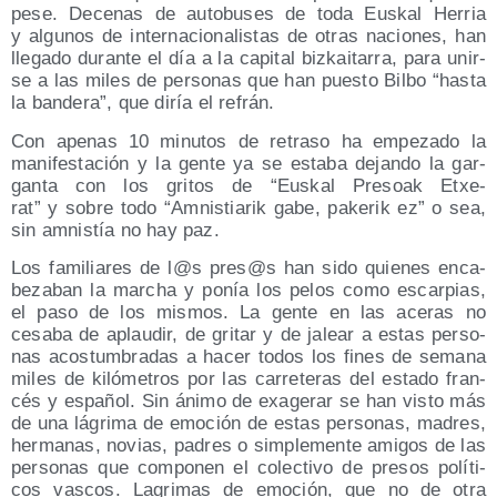
pese. Dece­nas de auto­bu­ses de toda Eus­kal Herria
y algu­nos de inter­na­cio­na­lis­tas de otras nacio­nes, han
lle­ga­do duran­te el día a la capi­tal biz­kai­ta­rra, para unir­
se a las miles de per­so­nas que han pues­to Bil­bo “has­ta
la ban­de­ra”, que diría el refrán.
Con ape­nas 10 minu­tos de retra­so ha empe­za­do la
mani­fes­ta­ción y la gen­te ya se esta­ba dejan­do la gar­
gan­ta con los gri­tos de “Eus­kal Pre­soak Etxe­
rat” y sobre todo “Amnis­tia­rik gabe, pake­rik ez” o sea,
sin amnis­tía no hay paz.
Los fami­lia­res de l@s pres@s han sido quie­nes enca­
be­za­ban la mar­cha y ponía los pelos como escar­pias,
el paso de los mis­mos. La gen­te en las ace­ras no
cesa­ba de aplau­dir, de gri­tar y de jalear a estas per­so­
nas acos­tum­bra­das a hacer todos los fines de sema­na
miles de kiló­me­tros por las carre­te­ras del esta­do fran­
cés y espa­ñol. Sin áni­mo de exa­ge­rar se han vis­to más
de una lágri­ma de emo­ción de estas per­so­nas, madres,
her­ma­nas, novias, padres o sim­ple­men­te ami­gos de las
per­so­nas que com­po­nen el colec­ti­vo de pre­sos polí­ti­
cos vas­cos. Lagri­mas de emo­ción, que no de otra