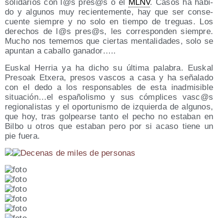
soli­da­rios con l@s pres@s o el
MLNV
. Casos ha habi­
do y algu­nos muy recien­te­men­te, hay que ser con­se­
cuen­te siem­pre y no solo en tiem­po de tre­guas. Los
dere­chos de l@s pres@s, les corres­pon­den siem­pre.
Mucho nos teme­mos que cier­tas men­ta­li­da­des, solo se
apun­tan a caba­llo ganador…..
Eus­kal Herria ya ha dicho su últi­ma pala­bra. Eus­kal
Pre­soak Etxe­ra, pre­sos vas­cos a casa y ha seña­la­do
con el dedo a los res­pon­sa­bles de esta inad­mi­si­ble
situación…el espa­ño­lis­mo y sus cóm­pli­ces vasc@s
regio­na­lis­tas y el opor­tu­nis­mo de izquier­da de algu­nos,
que hoy, tras gol­pear­se tan­to el pecho no esta­ban en
Bil­bo u otros que esta­ban pero por si aca­so tie­ne un
pie fuera.