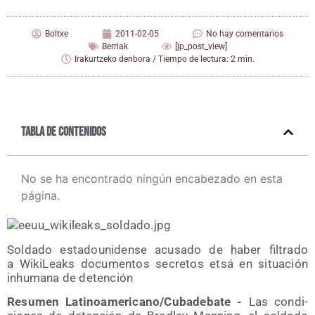
Boltxe
2011-02-05
No hay comentarios
Berriak
[jp_post_view]
Irakurtzeko denbora / Tiempo de lectura: 2 min.
Tabla de contenidos
No se ha encontrado ningún encabezado en esta
página.
Sol­da­do esta­dou­ni­den­se acu­sa­do de haber fil­tra­do
a Wiki­Leaks docu­men­tos secre­tos etsá en situa­ción
inhu­ma­na de detención
Resu­men Latinoamericano/​Cubadebate -
Las con­di­