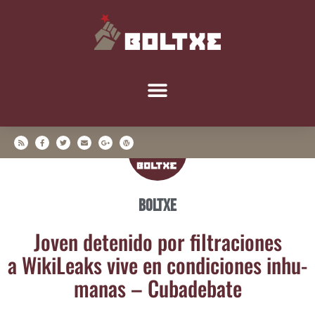
Boltxe
Joven dete­ni­do por fil­tra­cio­nes
a Wiki­Leaks vive en con­di­cio­nes inhu­
ma­nas – Cubadebate