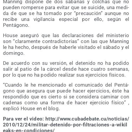
Man­ning dis­po­ne de dos sába­nas y col­chas que no
pue­den rom­per­se para evi­tar que se sui­ci­de, una medi­
da de que se ha toma­do por “pre­cau­ción” aun­que no
reci­be una vigi­lan­cia espe­cial por ello, según el
Pentágono.
Hou­se ase­gu­ró que las decla­ra­cio­nes del minis­te­rio
son “cla­ra­men­te con­tra­dic­to­rias” con las que Man­ning
le ha hecho, des­pués de haber­le visi­ta­do el sába­do y el
domingo.
De acuer­do con su ver­sión, el dete­ni­do no ha podi­do
salir al patio de la cár­cel des­de hace cua­tro sema­nas,
por lo que no ha podi­do rea­li­zar sus ejer­ci­cios físicos.
“Cuan­do le he men­cio­na­do el comu­ni­ca­do del Pen­tá­
gono que ase­gu­ra que pue­de hacer ejer­ci­cios, éste ha
res­pon­di­do que es cier­to si se con­si­de­ra cami­nar con
cade­nas como una for­ma de hacer ejer­ci­cio físi­co” ,
expli­có Hou­se en el blog.
Para ver el video: http://​www​.cuba​de​ba​te​.cu/​n​o​t​i​c​i​a​s​/​
2​0​1​0​/​1​2​/​2​4​/​m​i​l​i​t​a​r​-​d​e​t​e​n​i​d​o​-​p​o​r​-​f​i​l​t​r​a​c​i​o​n​e​s​-​a​-​w​i​k​i​l​
e​a​k​s​-​e​n​-​c​o​n​d​i​c​i​o​n​es/