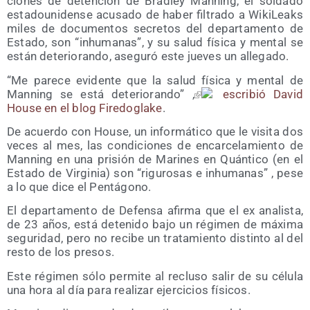
cio­nes de deten­ción de Brad­ley Man­ning, el sol­da­do
esta­dou­ni­den­se acu­sa­do de haber fil­tra­do a Wiki­Leaks
miles de docu­men­tos secre­tos del depar­ta­men­to de
Esta­do, son “inhu­ma­nas”, y su salud físi­ca y men­tal se
están dete­rio­ran­do, ase­gu­ró este jue­ves un allegado.
“Me pare­ce evi­den­te que la salud físi­ca y men­tal de
Man­ning se está dete­rio­ran­do” ,
escri­bió David
Hou­se en el blog Fire­do­gla­ke
.
De acuer­do con Hou­se, un infor­má­ti­co que le visi­ta dos
veces al mes, las con­di­cio­nes de encar­ce­la­mien­to de
Man­ning en una pri­sión de Mari­nes en Quán­ti­co (en el
Esta­do de Vir­gi­nia) son “rigu­ro­sas e inhu­ma­nas” , pese
a lo que dice el Pentágono.
El depar­ta­men­to de Defen­sa afir­ma que el ex ana­lis­ta,
de 23 años, está dete­ni­do bajo un régi­men de máxi­ma
segu­ri­dad, pero no reci­be un tra­ta­mien­to dis­tin­to al del
res­to de los presos.
Este régi­men sólo per­mi­te al reclu­so salir de su célu­la
una hora al día para rea­li­zar ejer­ci­cios físicos.