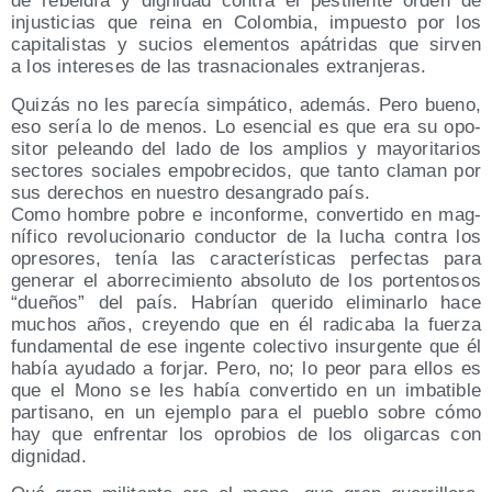
de rebel­día y dig­ni­dad con­tra el pes­ti­len­te orden de
injus­ti­cias que rei­na en Colom­bia, impues­to por los
capi­ta­lis­tas y sucios ele­men­tos apá­tri­das que sir­ven
a los intere­ses de las tras­na­cio­na­les extranjeras.
Qui­zás no les pare­cía sim­pá­ti­co, ade­más. Pero bueno,
eso sería lo de menos. Lo esen­cial es que era su opo­
si­tor pelean­do del lado de los amplios y mayo­ri­ta­rios
sec­to­res socia­les empo­bre­ci­dos, que tan­to cla­man por
sus dere­chos en nues­tro desan­gra­do país.
Como hom­bre pobre e incon­for­me, con­ver­ti­do en mag­
ní­fi­co revo­lu­cio­na­rio con­duc­tor de la lucha con­tra los
opre­so­res, tenía las carac­te­rís­ti­cas per­fec­tas para
gene­rar el abo­rre­ci­mien­to abso­lu­to de los por­ten­to­sos
“due­ños” del país. Habrían que­ri­do eli­mi­nar­lo hace
muchos años, cre­yen­do que en él radi­ca­ba la fuer­za
fun­da­men­tal de ese ingen­te colec­ti­vo insur­gen­te que él
había ayu­da­do a for­jar. Pero, no; lo peor para ellos es
que el Mono se les había con­ver­ti­do en un imba­ti­ble
par­ti­sano, en un ejem­plo para el pue­blo sobre cómo
hay que enfren­tar los opro­bios de los oli­gar­cas con
dignidad.