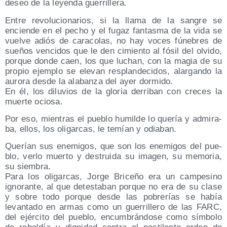
deseo de la leyen­da guerrillera.
Entre revo­lu­cio­na­rios, si la lla­ma de la san­gre se
encien­de en el pecho y el fugaz fan­tas­ma de la vida se
vuel­ve adiós de cara­co­las, no hay voces fúne­bres de
sue­ños ven­ci­dos que le den cimien­to al fósil del olvi­do,
por­que don­de caen, los que luchan, con la magia de su
pro­pio ejem­plo se ele­van res­plan­de­ci­dos, alar­gan­do la
auro­ra des­de la ala­ban­za del ayer dormido.
En él, los dilu­vios de la glo­ria derri­ban con cre­ces la
muer­te ociosa.
Por eso, mien­tras el pue­blo humil­de lo que­ría y admi­ra­
ba, ellos, los oli­gar­cas, le temían y odiaban.
Que­rían sus enemi­gos, que son los enemi­gos del pue­
blo, ver­lo muer­to y des­trui­da su ima­gen, su memo­ria,
su siembra.
Para los oli­gar­cas, Jor­ge Bri­ce­ño era un cam­pe­sino
igno­ran­te, al que detes­ta­ban por­que no era de su cla­se
y sobre todo por­que des­de las pobre­rías se había
levan­ta­do en armas como un gue­rri­lle­ro de las FARC,
del ejér­ci­to del pue­blo, encum­brán­do­se como sím­bo­lo