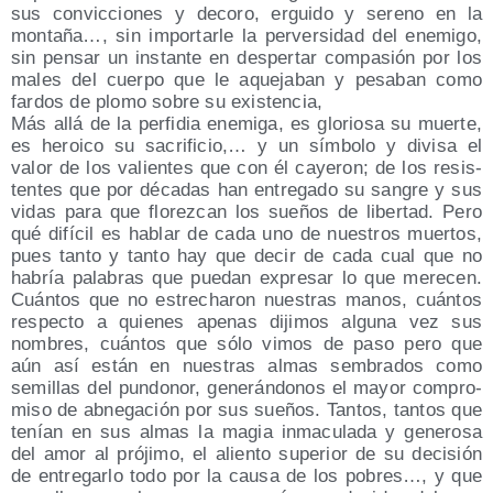
sus con­vic­cio­nes y deco­ro, ergui­do y sereno en la
mon­ta­ña…, sin impor­tar­le la per­ver­si­dad del enemi­go,
sin pen­sar un ins­tan­te en des­per­tar com­pa­sión por los
males del cuer­po que le aque­ja­ban y pesa­ban como
far­dos de plo­mo sobre su existencia,
Más allá de la per­fi­dia enemi­ga, es glo­rio­sa su muer­te,
es heroi­co su sacri­fi­cio,… y un sím­bo­lo y divi­sa el
valor de los valien­tes que con él caye­ron; de los resis­
ten­tes que por déca­das han entre­ga­do su san­gre y sus
vidas para que flo­rez­can los sue­ños de liber­tad. Pero
qué difí­cil es hablar de cada uno de nues­tros muer­tos,
pues tan­to y tan­to hay que decir de cada cual que no
habría pala­bras que pue­dan expre­sar lo que mere­cen.
Cuán­tos que no estre­cha­ron nues­tras manos, cuán­tos
res­pec­to a quie­nes ape­nas diji­mos algu­na vez sus
nom­bres, cuán­tos que sólo vimos de paso pero que
aún así están en nues­tras almas sem­bra­dos como
semi­llas del pun­do­nor, gene­rán­do­nos el mayor com­pro­
mi­so de abne­ga­ción por sus sue­ños. Tan­tos, tan­tos que
tenían en sus almas la magia inma­cu­la­da y gene­ro­sa
del amor al pró­ji­mo, el alien­to supe­rior de su deci­sión
de entre­gar­lo todo por la cau­sa de los pobres…, y que