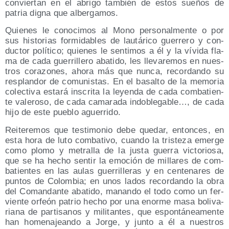
con­vier­tan en el abri­go tam­bién de estos sue­ños de
patria dig­na que albergamos.
Quie­nes le cono­ci­mos al Mono per­so­nal­men­te o por
sus his­to­rias for­mi­da­bles de lau­tá­ri­co gue­rre­ro y con­
duc­tor polí­ti­co; quie­nes le sen­ti­mos a él y la vívi­da fla­
ma de cada gue­rri­lle­ro aba­ti­do, les lle­va­re­mos en nues­
tros cora­zo­nes, aho­ra más que nun­ca, recor­dan­do su
res­plan­dor de comu­nis­tas. En el basal­to de la memo­ria
colec­ti­va esta­rá ins­cri­ta la leyen­da de cada com­ba­tien­
te vale­ro­so, de cada cama­ra­da indo­ble­ga­ble…, de cada
hijo de este pue­blo aguerrido.
Reite­re­mos que tes­ti­mo­nio debe que­dar, enton­ces, en
esta hora de luto com­ba­ti­vo, cuan­do la tris­te­za emer­ge
como plo­mo y metra­lla de la jus­ta gue­rra vic­to­rio­sa,
que se ha hecho sen­tir la emo­ción de milla­res de com­
ba­tien­tes en las aulas gue­rri­lle­ras y en cen­te­na­res de
pun­tos de Colom­bia; en unos lados recor­dan­do la obra
del Coman­dan­te aba­ti­do, manan­do el todo como un fer­
vien­te orfeón patrio hecho por una enor­me masa boli­va­
ria­na de par­ti­sa­nos y mili­tan­tes, que espon­tá­nea­men­te
han home­na­jean­do a Jor­ge, y jun­to a él a nues­tros