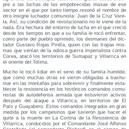
pre a las luchas de las empo­bre­ci­das masas de ese
sec­tor en el que por tan­to tiem­po reso­nó el nom­bre de
otro insig­ne lucha­dor comu­nis­ta: Juan de la Cruz Vare­
la. Así, su con­di­ción de revo­lu­cio­na­rio no le vie­ne de la
nada. Era hechu­ra del entorno de lucha en el que cre­ció
des­de los tiem­pos en que a su fami­lia le tocó enfren­tar,
como par­te del pue­blo opri­mi­do, los des­ma­nes del dic­
ta­dor Gus­ta­vo Rojas Pini­lla, quien con las tro­pas mis­
mas que venían de la odio­sa gue­rra impe­ria­lis­ta con­tra
Corea, ata­có los terri­to­rios de Suma­paz y Villa­rri­ca en
el orien­te del Tolima.
Mucho le tocó lidiar en el seno de su fami­lia humil­de,
que como muchas otras se vie­ron obli­ga­das a tras­hu­
mar en las mon­ta­ñas para sobre­vi­vir y final­men­te esta­
ble­cer la resis­ten­cia en los his­tó­ri­cos coman­dos comu­
nis­tas de auto­de­fen­sa arma­da que estu­vie­ron acti­vos
des­pués del ata­que a Villa­rri­ca, en terri­to­rios de El
Pato y Gua­ya­be­ro. Estos coman­dos inte­gra­dos en gran
medi­da por los cam­pe­si­nos que tuvie­ron que hacer el
qui­te a la muer­te en La Cor­ti­na de la Resis­ten­cia de
Villa­rri­ca, con­du­ci­dos por el Coman­dan­te José Alfon­so