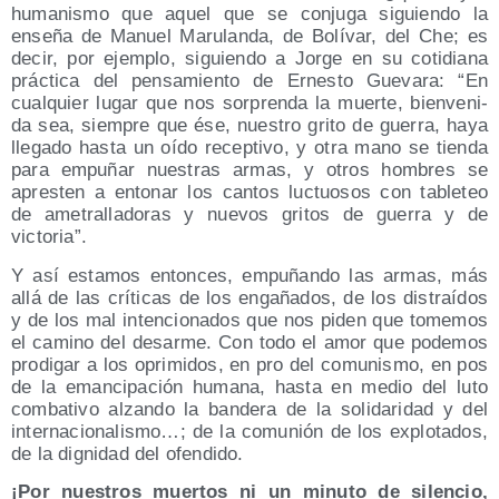
huma­nis­mo que aquel que se con­ju­ga siguien­do la
ense­ña de Manuel Maru­lan­da, de Bolí­var, del Che; es
decir, por ejem­plo, siguien­do a Jor­ge en su coti­dia­na
prác­ti­ca del pen­sa­mien­to de Ernes­to Gue­va­ra: “En
cual­quier lugar que nos sor­pren­da la muer­te, bien­ve­ni­
da sea, siem­pre que ése, nues­tro gri­to de gue­rra, haya
lle­ga­do has­ta un oído recep­ti­vo, y otra mano se tien­da
para empu­ñar nues­tras armas, y otros hom­bres se
apres­ten a ento­nar los can­tos luc­tuo­sos con table­teo
de ame­tra­lla­do­ras y nue­vos gri­tos de gue­rra y de
victoria”.
Y así esta­mos enton­ces, empu­ñan­do las armas, más
allá de las crí­ti­cas de los enga­ña­dos, de los dis­traí­dos
y de los mal inten­cio­na­dos que nos piden que tome­mos
el camino del desar­me. Con todo el amor que pode­mos
pro­di­gar a los opri­mi­dos, en pro del comu­nis­mo, en pos
de la eman­ci­pa­ción huma­na, has­ta en medio del luto
com­ba­ti­vo alzan­do la ban­de­ra de la soli­da­ri­dad y del
inter­na­cio­na­lis­mo…; de la comu­nión de los explo­ta­dos,
de la dig­ni­dad del ofendido.
¡Por nues­tros muer­tos ni un minu­to de silen­cio,