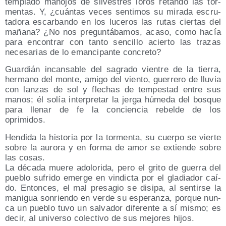
tem­pla­do mano­jos de sil­ves­tres loros retan­do las tor­
men­tas. Y, ¿cuán­tas veces sen­ti­mos su mira­da escru­
ta­do­ra escar­ban­do en los luce­ros las rutas cier­tas del
maña­na? ¿No nos pre­gun­tá­ba­mos, aca­so, como hacía
para encon­trar con tan­to sen­ci­llo acier­to las tra­zas
nece­sa­rias de lo eman­ci­pan­te concreto?
Guar­dián incan­sa­ble del sagra­do vien­tre de la tie­rra,
her­mano del mon­te, ami­go del vien­to, gue­rre­ro de llu­via
con lan­zas de sol y fle­chas de tem­pes­tad entre sus
manos; él solía inter­pre­tar la jer­ga húme­da del bos­que
para lle­nar de fe la con­cien­cia rebel­de de los
oprimidos.
Hen­di­da la his­to­ria por la tor­men­ta, su cuer­po se vier­te
sobre la auro­ra y en for­ma de amor se extien­de sobre
las cosas.
La déca­da mue­re ado­lo­ri­da, pero el gri­to de gue­rra del
pue­blo sufri­do emer­ge en vin­dic­ta por el gla­dia­dor caí­
do. Enton­ces, el mal pre­sa­gio se disi­pa, al sen­tir­se la
mani­gua son­rien­do en ver­de su espe­ran­za, por­que nun­
ca un pue­blo tuvo un sal­va­dor dife­ren­te a sí mis­mo; es
decir, al uni­ver­so colec­ti­vo de sus mejo­res hijos.