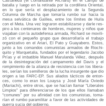
Cas­ta­ñe­da (el coman­dan­te Richard) en el cam­po de
bata­lla y lue­go en la reti­ra­da por la cor­di­lle­ra Orien­tal,
en lo que sería el des­pla­za­mien­to de la Segun­da
Colum­na de Mar­cha que toma­ría rum­bo sur hacia la
mesa sel­vá­ti­ca de Gali­lea, entre los lími­tes de Hui­la
con el Meta. Una vez logra­ron esta­bi­li­zar­se y dar­le res­
pi­ro a los cen­te­na­res de hom­bres, muje­res y niños que
via­ja­ban con la auto­de­fen­sa arma­da, Richard se movi­li­
zó con el peque­ño gru­po que desa­rro­lla­ría el tra­ba­jo
orga­ni­za­ti­vo en el Aria­ri, El Pato y Gua­ya­be­ro. Estos,
jun­to a los coman­dos comu­nis­tas arma­dos de Rio­chi­
qui­to y Mar­que­ta­lia, fun­da­dos por el legen­da­rio Jaco­bo
Prías y el imba­ti­ble Manuel Maru­lan­da Vélez, des­pués
de la desin­te­gra­ción del cam­pa­men­to del Davis y el
rom­pi­mien­to de la alian­za de resis­ten­cia con los libe­ra­
les, serían los semi­lle­ros de la lucha insur­gen­te que dio
ori­gen a las FARC-EP. Sus alia­dos tác­ti­cos de enton­
ces, como lo eran los Loay­sa y José María Ovie­do
(Maria­chi), entre otros, que se hacían lla­mar “Libe­ra­les
Lim­pios” para dife­ren­ciar­se de los que ellos lla­ma­ban
“comu­nes” por su afi­ni­dad con los comu­nis­tas, toma­
rían el rum­bo para­mi­li­tar a favor de las acti­vi­da­des de
gue­rra sucia del gobierno.