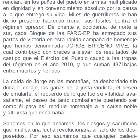
ren­cian, en los puños del pue­blo en armas mul­ti­pli­ca­do
en dig­ni­dad y en con­ven­ci­mien­to abso­lu­to por la cau­sa
a la que entre­gó su vida. Miles de gue­rri­lle­ros le han
dicho pre­sen­te hacien­do tro­nar sus fusi­les con­tra el
régi­men opre­sor. De orien­te a occi­den­te, de nor­te a
sur, cada Blo­que de las FARC-EP ha entre­ga­do sus
par­tes de vic­to­ria en esta rápi­da cam­pa­ña de home­na­je
que hemos deno­mi­na­do JORGE BRICEÑO VIVE, la
cual con­tri­bu­yó con cre­ces a ele­var los resul­ta­dos de
cas­ti­go que el Ejér­ci­to del Pue­blo cau­só a las tro­pas
del régi­men en el año 2010, y que suman 4371bajas
entre muer­tos y heridos.
La caí­da de Jor­ge en las mon­ta­ñas, ha des­bor­da­do sin
duda el cora­je, las ganas de la jus­ta vin­dic­ta, el deseo
de emu­lar­le, el recuer­do de lo que fue su vita­li­dad ava­
sa­llan­te, el deseo de tan­to com­ba­tien­te que­rien­do ser
como él para así ren­dir­le home­na­je a la cau­sa noble
y altruis­ta que encarnaba.
Sabe­mos en lo que anda­mos, los ries­gos y sacri­fi­cios
que impli­ca una lucha revo­lu­cio­na­ria al lado de los des­
po­seí­dos. Por eso asu­mi­mos que cual­quier pade­ci­