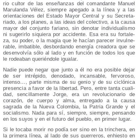
rio cul­tor de las ense­ñan­zas del coman­dan­te Manuel
Maru­lan­da Vélez, siem­pre ape­ga­do a la línea y a las
orien­ta­cio­nes del Esta­do Mayor Cen­tral y su Secre­ta­
ria­do, a los pla­nes, a las ideas del colec­ti­vo, a la cau­sa
mayor del con­jun­to fariano, sin deno­tar indi­vi­dua­lis­mo
ni suge­rir­lo siquie­ra por acci­den­te. Esa era su for­ta­le­
za, su poder, o la magia que le hacían pare­cer invul­ne­
ra­ble, imba­ti­ble, des­bor­dan­do ener­gía crea­do­ra que se
des­en­vol­vía sólo al lado y en fun­ción de todos los que
le rodea­ban que­rién­do­le igualar.
Nadie pue­de negar que jun­to a él no era posi­ble dejar
de ser intré­pi­do, deno­da­do, incan­sa­ble, fer­vo­ro­so,
inten­so…, par­te mis­ma de su genio y de su cicló­ni­ca
pre­sen­cia a favor de la liber­tad. Pero, entre tan­ta cua­li­
dad, sen­ci­lla­men­te Jor­ge, era un revo­lu­cio­na­rio de
cora­zón, de cuer­po y alma, entre­ga­do a la cau­sa
sagra­da de la Nue­va Colom­bia, la Patria Gran­de y el
socia­lis­mo. Nada para sí, siem­pre, siem­pre, pen­san­do
en los suyos y en el futu­ro del pue­blo, en pri­mer lugar.
Si le toca­ba morir no podía ser sino en la trin­che­ra, en
la pri­me­ra línea, al lado de sus gue­rre­ros, enhies­to en