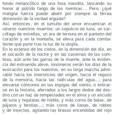
fon­do melan­có­li­co de una fosa inau­di­ta, lan­zan­do su
honor al pútri­do fan­go de las men­ti­ras… Pero, ¿qué
malig­na fuer­za pue­de aba­tir por siem­pre la férrea
dimen­sión de la ver­dad erguida?
Así, enton­ces, en el tumul­to del amor encuen­tran el
retorno nues­tros muer­tos: un sepul­cro de luna, un sar­
có­fa­go de estre­llas, un ara de ter­nu­ra en el pan­teón del
cora­zón y en la mon­ta­ña, se ele­va para cada com­ba­
tien­te que par­te tras la luz de la utopía.
En lo exten­so de los cie­los, en la dimen­sión del día, en
el soca­vón de la noche y en las caver­nas de las som­
bras, aún ante las garras de la muer­te, ante la evi­den­
cia del estruen­do ale­ve, innú­me­ros serán los días de la
evo­ca­ción para los nues­tros, en su lar­ga mar­cha admi­
ra­ble hacia los inters­ti­cios del ori­gen, hacia el rega­zo
de la memo­ria, hacia las radí­cu­las del agua…; para
ele­var­se cón­so­nos en las espi­gas del vien­to, o esti­rar­
se en la his­to­ria, afe­rra­dos a los lar­gos dedos del des­
tino con un haz de tem­pes­ta­des en el alma y un escu­do
de luna y hoja­la­tas de nie­bla, y más coros de balas, de
pája­ros y bes­tias…; más coros de lia­nas, de robles
y de insec­tos, agi­tan­do las bra­sas encen­di­das del rojo