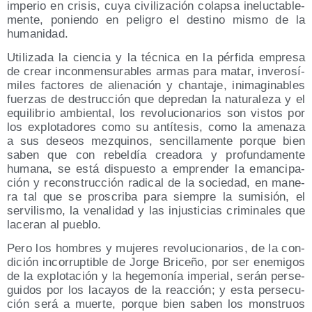
impe­rio en cri­sis, cuya civi­li­za­ción colap­sa ineluc­ta­ble­
men­te, ponien­do en peli­gro el des­tino mis­mo de la
humanidad.
Uti­li­za­da la cien­cia y la téc­ni­ca en la pér­fi­da empre­sa
de crear incon­men­su­ra­bles armas para matar, inve­ro­sí­
mi­les fac­to­res de alie­na­ción y chan­ta­je, inima­gi­na­bles
fuer­zas de des­truc­ción que depre­dan la natu­ra­le­za y el
equi­li­brio ambien­tal, los revo­lu­cio­na­rios son vis­tos por
los explo­ta­do­res como su antí­te­sis, como la ame­na­za
a sus deseos mez­qui­nos, sen­ci­lla­men­te por­que bien
saben que con rebel­día crea­do­ra y pro­fun­da­men­te
huma­na, se está dis­pues­to a empren­der la eman­ci­pa­
ción y recons­truc­ción radi­cal de la socie­dad, en mane­
ra tal que se pros­cri­ba para siem­pre la sumi­sión, el
ser­vi­lis­mo, la vena­li­dad y las injus­ti­cias cri­mi­na­les que
lace­ran al pueblo.
Pero los hom­bres y muje­res revo­lu­cio­na­rios, de la con­
di­ción inco­rrup­ti­ble de Jor­ge Bri­ce­ño, por ser enemi­gos
de la explo­ta­ción y la hege­mo­nía impe­rial, serán per­se­
gui­dos por los laca­yos de la reac­ción; y esta per­se­cu­
ción será a muer­te, por­que bien saben los mons­truos