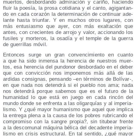
muer­tos, des­bor­dan­do admi­ra­ción y cari­ño, hacien­do
fluir la poe­sía, la pro­sa coti­dia­na y el can­to, agi­gan­tan­
do en cada cora­zón la deter­mi­na­ción de con­ti­nuar ade­
lan­te has­ta triun­far. Y en muchos otros luga­res, con
más entu­sias­mo que ayer, con más exal­ta­ción que
antes, con cre­cien­tes de arro­jo y valor, accio­nan­do los
fusi­les y mor­te­ros, la osa­día y el tem­ple de la gue­rra
de gue­rri­llas móvil.
Enton­ces sur­ge un gran con­ven­ci­mien­to en cuan­to
a que ha sido inmen­sa la heren­cia de nues­tros muer­
tos, esa heren­cia del pun­do­nor des­bor­da­do en el deber
que con con­vic­ción nos impo­ne­mos más allá de las
ardi­das con­sig­nas, pen­san­do –en tér­mi­nos de Bolívar‑,
en que nada nos deten­drá si el pue­blo nos ama; nada
nos deten­drá por­que sabe­mos que es el futu­ro de la
huma­ni­dad lo que está en jue­go en cada rin­cón del
mun­do don­de se enfren­ta a las oli­gar­quías y al impe­ria­
lis­mo. Y ¿qué mayor huma­nis­mo que aquel que impli­ca
la entre­ga ple­na a la cau­sa de los pobres rubri­can­do el
com­pro­mi­so con la san­gre pro­pia?, sin titu­bear fren­te
a la des­co­mu­nal máqui­na béli­ca del deca­den­te impe­ria­
lis­mo en cri­sis estruc­tu­ral. En tal sen­ti­do, ¿qué mayor