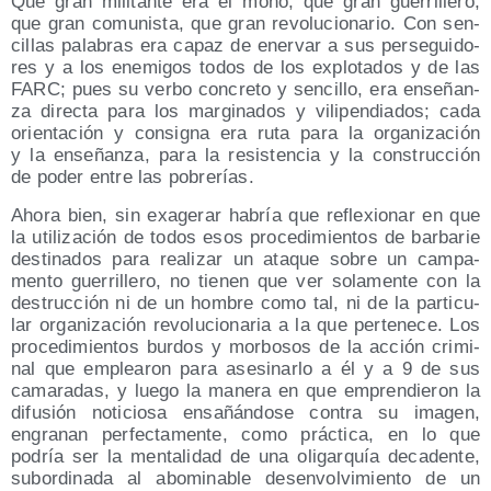
Qué gran mili­tan­te era el mono, que gran gue­rri­lle­ro,
que gran comu­nis­ta, que gran revo­lu­cio­na­rio. Con sen­
ci­llas pala­bras era capaz de ener­var a sus per­se­gui­do­
res y a los enemi­gos todos de los explo­ta­dos y de las
FARC; pues su ver­bo con­cre­to y sen­ci­llo, era ense­ñan­
za direc­ta para los mar­gi­na­dos y vili­pen­dia­dos; cada
orien­ta­ción y con­sig­na era ruta para la orga­ni­za­ción
y la ense­ñan­za, para la resis­ten­cia y la cons­truc­ción
de poder entre las pobrerías.
Aho­ra bien, sin exa­ge­rar habría que refle­xio­nar en que
la uti­li­za­ción de todos esos pro­ce­di­mien­tos de bar­ba­rie
des­ti­na­dos para rea­li­zar un ata­que sobre un cam­pa­
men­to gue­rri­lle­ro, no tie­nen que ver sola­men­te con la
des­truc­ción ni de un hom­bre como tal, ni de la par­ti­cu­
lar orga­ni­za­ción revo­lu­cio­na­ria a la que per­te­ne­ce. Los
pro­ce­di­mien­tos bur­dos y mor­bo­sos de la acción cri­mi­
nal que emplea­ron para ase­si­nar­lo a él y a 9 de sus
cama­ra­das, y lue­go la mane­ra en que empren­die­ron la
difu­sión noti­cio­sa ensa­ñán­do­se con­tra su ima­gen,
engra­nan per­fec­ta­men­te, como prác­ti­ca, en lo que
podría ser la men­ta­li­dad de una oli­gar­quía deca­den­te,
subor­di­na­da al abo­mi­na­ble des­en­vol­vi­mien­to de un