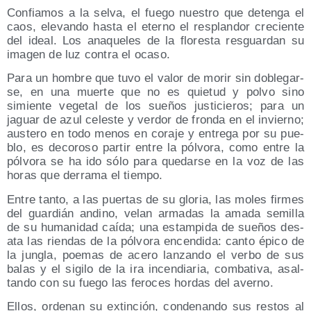
Con­fia­mos a la sel­va, el fue­go nues­tro que deten­ga el
caos, ele­van­do has­ta el eterno el res­plan­dor cre­cien­te
del ideal. Los ana­que­les de la flo­res­ta res­guar­dan su
ima­gen de luz con­tra el ocaso.
Para un hom­bre que tuvo el valor de morir sin doble­gar­
se, en una muer­te que no es quie­tud y pol­vo sino
simien­te vege­tal de los sue­ños jus­ti­cie­ros; para un
jaguar de azul celes­te y ver­dor de fron­da en el invierno;
aus­te­ro en todo menos en cora­je y entre­ga por su pue­
blo, es deco­ro­so par­tir entre la pól­vo­ra, como entre la
pól­vo­ra se ha ido sólo para que­dar­se en la voz de las
horas que derra­ma el tiempo.
Entre tan­to, a las puer­tas de su glo­ria, las moles fir­mes
del guar­dián andino, velan arma­das la ama­da semi­lla
de su huma­ni­dad caí­da; una estam­pi­da de sue­ños des­
ata las rien­das de la pól­vo­ra encen­di­da: can­to épi­co de
la jun­gla, poe­mas de ace­ro lan­zan­do el ver­bo de sus
balas y el sigi­lo de la ira incen­dia­ria, com­ba­ti­va, asal­
tan­do con su fue­go las fero­ces hor­das del averno.
Ellos, orde­nan su extin­ción, con­de­nan­do sus res­tos al