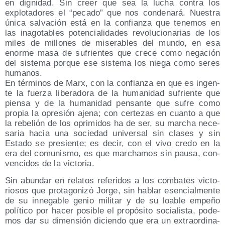
en dig­ni­dad. Sin creer que sea la lucha con­tra los
explo­ta­do­res el “peca­do” que nos con­de­na­rá. Nues­tra
úni­ca sal­va­ción está en la con­fian­za que tene­mos en
las inago­ta­bles poten­cia­li­da­des revo­lu­cio­na­rias de los
miles de millo­nes de mise­ra­bles del mun­do, en esa
enor­me masa de sufrien­tes que cre­ce como nega­ción
del sis­te­ma por­que ese sis­te­ma los nie­ga como seres
humanos.
En tér­mi­nos de Marx, con la con­fian­za en que es ingen­
te la fuer­za libe­ra­do­ra de la huma­ni­dad sufrien­te que
pien­sa y de la huma­ni­dad pen­san­te que sufre como
pro­pia la opre­sión aje­na; con cer­te­zas en cuan­to a que
la rebe­lión de los opri­mi­dos ha de ser, su mar­cha nece­
sa­ria hacia una socie­dad uni­ver­sal sin cla­ses y sin
Esta­do se pre­sien­te; es decir, con el vivo cre­do en la
era del comu­nis­mo, es que mar­cha­mos sin pau­sa, con­
ven­ci­dos de la victoria.
Sin abun­dar en rela­tos refe­ri­dos a los com­ba­tes vic­to­
rio­sos que pro­ta­go­ni­zó Jor­ge, sin hablar esen­cial­men­te
de su inne­ga­ble genio mili­tar y de su loa­ble empe­ño
polí­ti­co por hacer posi­ble el pro­pó­si­to socia­lis­ta, pode­
mos dar su dimen­sión dicien­do que era un extra­or­di­na­