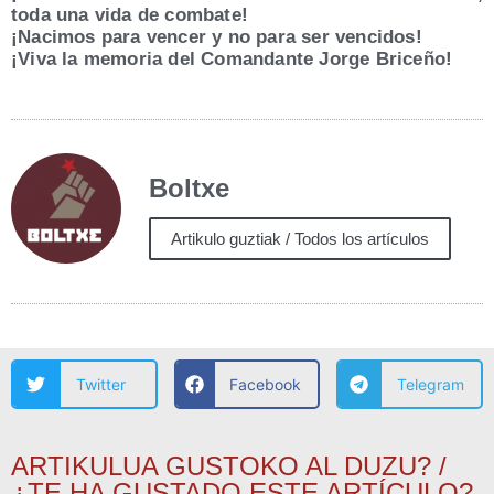
toda una vida de combate!
¡Naci­mos para ven­cer y no para ser vencidos!
¡Viva la memo­ria del Coman­dan­te Jor­ge Briceño!
Boltxe
Artikulo guztiak / Todos los artículos
Twitter
Facebook
Telegram
ARTIKULUA GUSTOKO AL DUZU? /
¿TE HA GUSTADO ESTE ARTÍCULO?