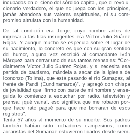
incu­ba­dos en el cieno del sór­di­do capi­tal, que el revo­lu­
cio­na­rio ver­da­de­ro, el que no jue­ga con los prin­ci­pios,
jamás aban­do­na sus valo­res espi­ri­tua­les, ni su com­
pro­mi­so altruis­ta con la humanidad.
De tal con­di­ción era Jor­ge, cuyo nom­bre antes de
ingre­sar a las filas insur­gen­tes era Víc­tor Julio Suá­rez
Rojas. Y aun­que mucho se espe­cu­la sobre el lugar de
su naci­mien­to, lo con­cre­to es que con su gran sen­ti­do
del humor, algu­na vez escri­bió al coman­dan­te Iván
Már­quez para cerrar uno de sus tan­tos men­sa­jes: “Cor­
dial­men­te Víc­tor Julio Suá­rez Rojas, y si nece­si­ta esa
par­ti­da de bau­tis­mo, mán­de­la a sacar de la igle­sia de
Ico­non­zo (Toli­ma), que está pasan­do el río Suma­paz, al
fren­te de Pan­di (Cun­di­na­mar­ca)”, y agre­gó con chis­pa
de jovia­li­dad que “fir­mo con par­te de mi nom­bre y ense­
gui­da lo comien­zo a escu­char por radio, tele­vi­sión y
pren­sa; ¡qué vai­na!, eso sig­ni­fi­ca que me roba­ron por­
que hace rato pagué para que me borra­ran de esos
registros”.
Tenía 57 años al momen­to de su muer­te. Sus padres
tam­bién habían sido lucha­do­res cam­pe­si­nos; como
agra­ris­tas del Suma­paz estu­vie­ron liga­dos des­de siem­