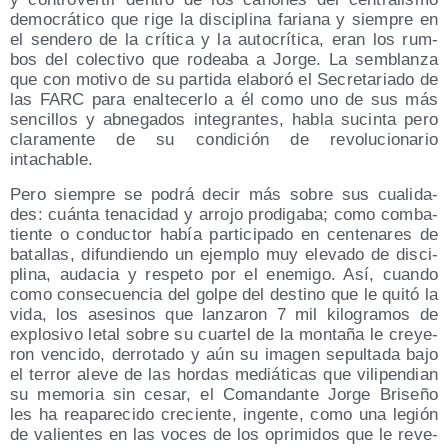
demo­crá­ti­co que rige la dis­ci­pli­na faria­na y siem­pre en
el sen­de­ro de la crí­ti­ca y la auto­crí­ti­ca, eran los rum­
bos del colec­ti­vo que rodea­ba a Jor­ge. La sem­blan­za
que con moti­vo de su par­ti­da ela­bo­ró el Secre­ta­ria­do de
las FARC para enal­te­cer­lo a él como uno de sus más
sen­ci­llos y abne­ga­dos inte­gran­tes, habla sucin­ta pero
cla­ra­men­te de su con­di­ción de revo­lu­cio­na­rio
intachable.
Pero siem­pre se podrá decir más sobre sus cua­li­da­
des: cuán­ta tena­ci­dad y arro­jo pro­di­ga­ba; como com­ba­
tien­te o con­duc­tor había par­ti­ci­pa­do en cen­te­na­res de
bata­llas, difun­dien­do un ejem­plo muy ele­va­do de dis­ci­
pli­na, auda­cia y res­pe­to por el enemi­go. Así, cuan­do
como con­se­cuen­cia del gol­pe del des­tino que le qui­tó la
vida, los ase­si­nos que lan­za­ron 7 mil kilo­gra­mos de
explo­si­vo letal sobre su cuar­tel de la mon­ta­ña le cre­ye­
ron ven­ci­do, derro­ta­do y aún su ima­gen sepul­ta­da bajo
el terror ale­ve de las hor­das mediá­ti­cas que vili­pen­dian
su memo­ria sin cesar, el Coman­dan­te Jor­ge Bri­se­ño
les ha reapa­re­ci­do cre­cien­te, ingen­te, como una legión
de valien­tes en las voces de los opri­mi­dos que le reve­