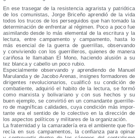
En ese tra­se­gar de la resis­ten­cia agra­ris­ta y patrió­ti­ca
de los comu­nis­tas, Jor­ge Bri­ce­ño apren­dió de la vida
todos los tru­cos de los per­se­gui­dos que han toma­do la
deter­mi­na­ción de enfren­tar al régi­men. Poco a poco fue
asi­mi­lan­do des­de lo más ele­men­tal de la escri­tu­ra y la
lec­tu­ra, entre cam­pa­men­to y cam­pa­men­to, has­ta lo
más esen­cial de la gue­rra de gue­rri­llas, obser­van­do
y con­vi­vien­do con los gue­rri­lle­ros, quie­nes de mane­ra
cari­ño­sa le lla­ma­ban El Mono, hacien­do alu­sión a su
tez blan­ca y cabe­llo un poco rubio.
Espe­cial­men­te obser­van­do y apren­dien­do de Manuel
Maru­lan­da y de Jaco­bo Are­nas, insig­nes for­ma­do­res de
diri­gen­tes revo­lu­cio­na­rios, cua­li­fi­có su con­di­ción de
com­ba­tien­te, adqui­rió el habi­to de la lec­tu­ra, se for­mó
como mar­xis­ta y boli­va­riano y con sus hechos y su
buen ejem­plo, se con­vir­tió en un coman­dan­te gue­rri­lle­
ro de mag­ní­fi­cas cali­da­des, cuya con­di­ción más impor­
tan­te era el sen­ti­do de lo colec­ti­vo en la direc­ción de
los aspec­tos polí­ti­cos y mili­ta­res de la organización.
La fra­ter­ni­dad y la cama­ra­de­ría era el ambien­te que flo­
re­cía en sus cam­pa­men­tos, la con­fian­za para opi­nar
y con­tro­ver­tir den­tro de los cáno­nes del cen­tra­lis­mo