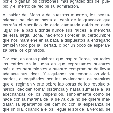
por ello ganan los cora­zo­nes más agra­de­ci­dos del pue­
blo y el méri­to de reci­bir su admiración.
Al hablar del Mono y de nues­tros muer­tos, los pen­sa­
mien­tos se ele­van has­ta el cenit de la gran­de­za que
entra­ña el sacri­fi­cio de cada cama­ra­da caí­do en cada
lugar de la patria don­de hun­de sus raí­ces la memo­ria
de esta lar­ga lucha, hacien­do flo­re­cer la cer­ti­dum­bre
que nos man­tie­ne en la bata­lla dis­pues­tos a entre­gar­lo
tam­bién todo por la liber­tad, o por un poco de espe­ran­
za para los oprimidos.
Por eso, en estas pala­bras que ins­pi­ra Jor­ge, por todos
los caí­dos en la lucha es que expre­sa­mos nues­tros
más altos sen­ti­mien­tos y nues­tro com­pro­mi­so de lle­var
ade­lan­te sus ideas. Y a quie­nes por temor a los vic­ti­
ma­rios, o enga­ña­dos por las ava­lan­chas de men­ti­ras
que el régi­men vier­te sobre las obras de los revo­lu­cio­
na­rios, deci­den tomar dis­tan­cia y has­ta sumar­se a las
ace­chan­zas de los vili­pen­dios, sim­ple­men­te como se
hace con la mara­ña de la sel­va que no se quie­re mal­
tra­tar, la apar­ta­mos del camino con la espe­ran­za de
que un día, cuan­do a ellos lle­gue el sol de la ver­dad, se