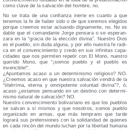
como cla­ve de la sal­va­ción del hom­bre, no.
No se tra­ta de una con­fian­za iner­te en cuan­to a que
tene­mos la fe de haber sido o de que sere­mos ele­gi­dos
por­que cree­mos estar actuan­do dig­na­men­te, no. No es
dable que el coman­dan­te Jor­ge pen­sa­ra o se espe­ran­
za­ra en la “gra­cia de la elec­ción divi­na”. Nues­tro Dios
es el pue­blo, sin duda algu­na, y por ello nues­tra fe radi­
ca en el con­ven­ci­mien­to y cre­do en sus infi­ni­tas capa­
ci­da­des que nos per­mi­ten repe­tir con El Mono, nues­tro
que­ri­do Mono, que “¡somos pue­blo y el pue­blo es
invencible!”.
¿Apun­ta­mos aca­so a un deter­mi­nis­mo reli­gio­so? NO.
¿Cree­mos aca­so en que nues­tra sal­va­ción ven­drá de la
“libé­rri­ma, eter­na y omni­po­ten­te volun­tad divi­na”?, ó,
aca­so ¿esta­mos pen­san­do en un des­tino con deter­mi­
nis­mo natu­ral de sal­va­ción? NO.
Nues­tro con­ven­ci­mien­to boli­va­riano es que los pue­blos
se sal­van a sí mis­mos y que noso­tros, somos pue­blo
orga­ni­za­do en armas, que más tem­prano que tar­de
logra­rá sus pre­ten­sio­nes con la soli­da­ri­dad de quie­nes
en cada rin­cón del mun­do luchan por la liber­tad huma­na