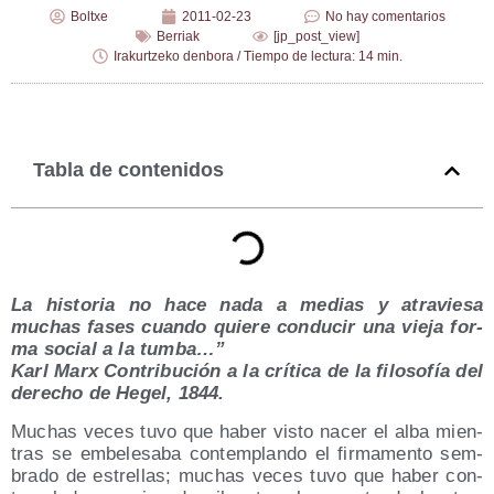
Boltxe
2011-02-23
No hay comentarios
Berriak
[jp_post_view]
Irakurtzeko denbora / Tiempo de lectura: 14 min.
Tabla de contenidos
La his­to­ria no hace nada a medias y atra­vie­sa
muchas fases cuan­do quie­re con­du­cir una vie­ja for­
ma social a la tum­ba…”
Karl Marx Con­tri­bu­ción a la crí­ti­ca de la filo­so­fía del
dere­cho de Hegel, 1844.
Muchas veces tuvo que haber vis­to nacer el alba mien­
tras se embe­le­sa­ba con­tem­plan­do el fir­ma­men­to sem­
bra­do de estre­llas; muchas veces tuvo que haber con­