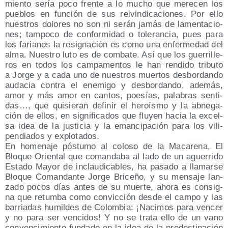
mien­to sería poco fren­te a lo mucho que mere­cen los
pue­blos en fun­ción de sus rei­vin­di­ca­cio­nes. Por ello
nues­tros dolo­res no son ni serán jamás de lamen­ta­cio­
nes; tam­po­co de con­for­mi­dad o tole­ran­cia, pues para
los faria­nos la resig­na­ción es como una enfer­me­dad del
alma. Nues­tro luto es de com­ba­te. Así que los gue­rri­lle­
ros en todos los cam­pa­men­tos le han ren­di­do tri­bu­to
a Jor­ge y a cada uno de nues­tros muer­tos des­bor­dan­do
auda­cia con­tra el enemi­go y des­bor­dan­do, ade­más,
amor y más amor en can­tos, poe­sías, pala­bras sen­ti­
das…, que qui­sie­ran defi­nir el heroís­mo y la abne­ga­
ción de ellos, en sig­ni­fi­ca­dos que flu­yen hacia la excel­
sa idea de la jus­ti­cia y la eman­ci­pa­ción para los vili­
pen­dia­dos y explotados.
En home­na­je pós­tu­mo al colo­so de la Maca­re­na, El
Blo­que Orien­tal que coman­da­ba al lado de un ague­rri­do
Esta­do Mayor de inclau­di­ca­bles, ha pasa­do a lla­mar­se
Blo­que Coman­dan­te Jor­ge Bri­ce­ño, y su men­sa­je lan­
za­do pocos días antes de su muer­te, aho­ra es con­sig­
na que retum­ba como con­vic­ción des­de el cam­po y las
barria­das humil­des de Colom­bia: ¡Naci­mos para ven­cer
y no para ser ven­ci­dos! Y no se tra­ta ello de un vano
con­ven­ci­mien­to fun­da­do en la idea de la pre­des­ti­na­ción