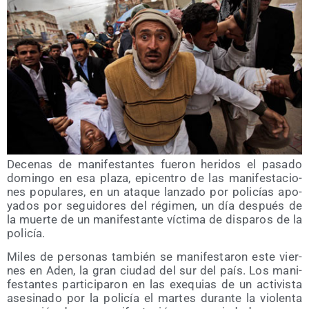
Dece­nas de mani­fes­tan­tes fue­ron heri­dos el pasa­do
domin­go en esa pla­za, epi­cen­tro de las mani­fes­ta­cio­
nes popu­la­res, en un ata­que lan­za­do por poli­cías apo­
ya­dos por segui­do­res del régi­men, un día des­pués de
la muer­te de un mani­fes­tan­te víc­ti­ma de dis­pa­ros de la
policía.
Miles de per­so­nas tam­bién se mani­fes­ta­ron este vier­
nes en Aden, la gran ciu­dad del sur del país. Los mani­
fes­tan­tes par­ti­ci­pa­ron en las exe­quias de un acti­vis­ta
ase­si­na­do por la poli­cía el mar­tes duran­te la vio­len­ta