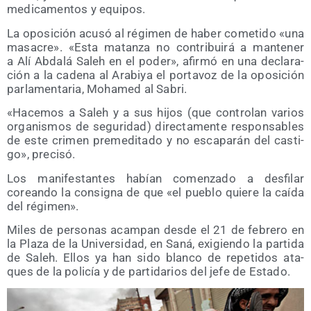
medi­ca­men­tos y equipos.
La opo­si­ción acu­só al régi­men de haber come­ti­do «una
masa­cre». «Esta matan­za no con­tri­bui­rá a man­te­ner
a Alí Abda­lá Saleh en el poder», afir­mó en una decla­ra­
ción a la cade­na al Ara­bi­ya el por­ta­voz de la opo­si­ción
par­la­men­ta­ria, Moha­med al Sabri.
«Hace­mos a Saleh y a sus hijos (que con­tro­lan varios
orga­nis­mos de segu­ri­dad) direc­ta­men­te res­pon­sa­bles
de este cri­men pre­me­di­ta­do y no esca­pa­rán del cas­ti­
go», precisó.
Los mani­fes­tan­tes habían comen­za­do a des­fi­lar
corean­do la con­sig­na de que «el pue­blo quie­re la caí­da
del régimen».
Miles de per­so­nas acam­pan des­de el 21 de febre­ro en
la Pla­za de la Uni­ver­si­dad, en Saná, exi­gien­do la par­ti­da
de Saleh. Ellos ya han sido blan­co de repe­ti­dos ata­
ques de la poli­cía y de par­ti­da­rios del jefe de Estado.