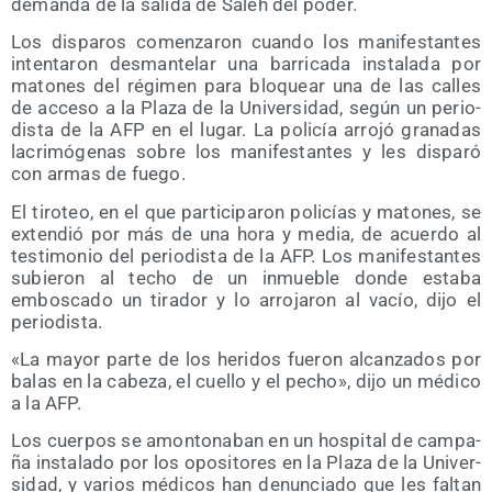
deman­da de la sali­da de Saleh del poder.
Los dis­pa­ros comen­za­ron cuan­do los mani­fes­tan­tes
inten­ta­ron des­man­te­lar una barri­ca­da ins­ta­la­da por
mato­nes del régi­men para blo­quear una de las calles
de acce­so a la Pla­za de la Uni­ver­si­dad, según un perio­
dis­ta de la AFP en el lugar. La poli­cía arro­jó gra­na­das
lacri­mó­ge­nas sobre los mani­fes­tan­tes y les dis­pa­ró
con armas de fuego.
El tiro­teo, en el que par­ti­ci­pa­ron poli­cías y mato­nes, se
exten­dió por más de una hora y media, de acuer­do al
tes­ti­mo­nio del perio­dis­ta de la AFP. Los mani­fes­tan­tes
subie­ron al techo de un inmue­ble don­de esta­ba
embos­ca­do un tira­dor y lo arro­ja­ron al vacío, dijo el
periodista.
«La mayor par­te de los heri­dos fue­ron alcan­za­dos por
balas en la cabe­za, el cue­llo y el pecho», dijo un médi­co
a la AFP.
Los cuer­pos se amon­to­na­ban en un hos­pi­tal de cam­pa­
ña ins­ta­la­do por los opo­si­to­res en la Pla­za de la Uni­ver­
si­dad, y varios médi­cos han denun­cia­do que les fal­tan