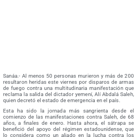
Sanáa.- Al menos 50 per­so­nas murie­ron y más de 200
resul­ta­ron heri­das este vier­nes por dis­pa­ros de armas
de fue­go con­tra una mul­ti­tu­di­na­ria mani­fes­ta­ción que
recla­ma la sali­da del dic­ta­dor yeme­ní, Alí Abda­lá Saleh,
quien decre­tó el esta­do de emer­gen­cia en el país.
Esta ha sido la jor­na­da más san­grien­ta des­de el
comien­zo de las mani­fes­ta­cio­nes con­tra Saleh, de 68
años, a fina­les de enero. Has­ta aho­ra, el sátra­pa se
bene­fi­ció del apo­yo del régi­men esta­dou­ni­den­se, que
lo con­si­de­ra como un alia­do en la lucha con­tra los