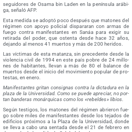
segui­do­res de Osa­ma bin Laden en la penín­su­la ará­bi­
ga, seña­ló AFP.
Esta medi­da se adop­tó poco des­pués que mato­nes del
régi­men con apo­yo poli­cial dis­pa­ra­ran con armas de
fue­go con­tra mani­fes­tan­tes en Sanáa para exi­gir su
reti­ra­da del poder, que osten­ta des­de hace 32 años,
dejan­do al menos 41 muer­tos y más de 200 heridos.
Las víc­ti­mas de esta matan­za, sin pre­ce­den­te des­de la
vio­len­cia civil de 1994 en este país pobre de 24 millo­
nes de habi­tan­tes, lle­van a más de 80 el balan­ce de
muer­tos des­de el ini­cio del movi­mien­to popu­lar de pro­
tes­tas, en enero.
Mani­fes­tan­tes gri­tan con­sig­nas con­tra la dic­ta­du­ra en la
pla­za de la Uni­ver­si­dad. Como se pue­de apre­ciar, no por­
tan ban­de­ras monár­qui­cas como los «rebel­des» libios
.
Según tes­ti­gos, los mato­nes del régi­men abrie­ron fue­
go sobre miles de mani­fes­tan­tes des­de los teja­dos de
edi­fi­cios pró­xi­mos a la Pla­za de la Uni­ver­si­dad, don­de
se lle­va a cabo una sen­ta­da des­de el 21 de febre­ro en