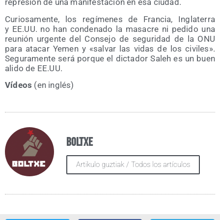
repre­sión de una mani­fes­ta­ción en esa ciudad.
Curio­sa­men­te, los regí­me­nes de Fran­cia, Ingla­te­rra
y EE.UU. no han con­de­na­do la masa­cre ni pedi­do una
reu­nión urgen­te del Con­se­jo de segu­ri­dad de la ONU
para ata­car Yemen y «sal­var las vidas de los civi­les».
Segu­ra­men­te será por­que el dic­ta­dor Saleh es un buen
ali­do de EE.UU.
Vídeos
(en inglés)
Boltxe
Artikulo guztiak / Todos los artículos