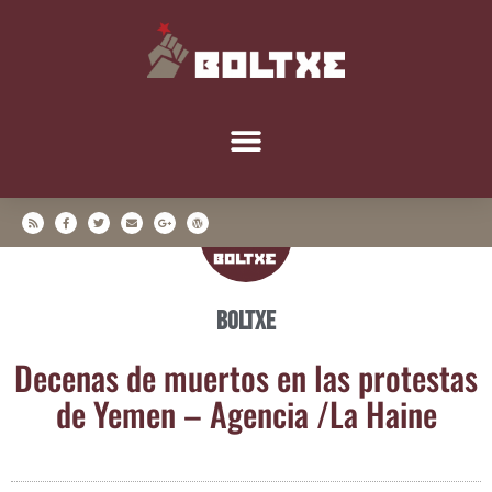
Boltxe
Dece­nas de muer­tos en las pro­tes­tas
de Yemen – Agen­cia /​La Haine