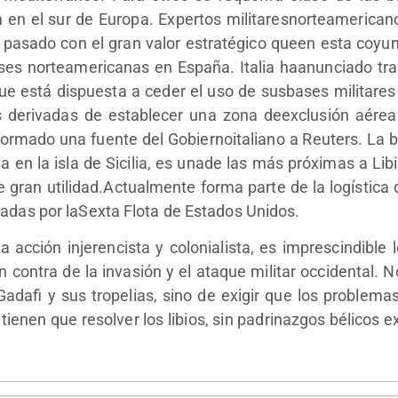
ón en el sur de Euro­pa. Exper­tos mili­ta­res­nor­te­ame­ri­ca
l pasa­do con el gran valor estra­té­gi­co queen esta coyun
es nor­te­ame­ri­ca­nas en Espa­ña. Ita­lia haa­nun­cia­do tra
e está dis­pues­ta a ceder el uso de sus­ba­ses mili­ta­res
s deri­va­das de esta­ble­cer una zona deex­clu­sión aérea
or­ma­do una fuen­te del Gobier­noi­ta­liano a Reuters. La 
a­da en la isla de Sici­lia, es una­de las más pró­xi­mas a Lib
 gran utilidad.Actualmente for­ma par­te de la logís­ti­ca 
i­za­das por laSex­ta Flo­ta de Esta­dos Unidos.
 acción inje­ren­cis­ta y colo­nia­lis­ta, es impres­cin­di­ble
n con­tra de la inva­sión y el ata­que mili­tar occi­den­tal. N
ada­fi y sus tro­pe­lias, sino de exi­gir que los pro­ble­ma
 tie­nen que resol­ver los libios, sin padri­naz­gos béli­cos e