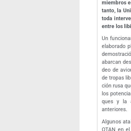
miem­bros est
tan­to, la Un
toda inter­ve
entre los lib
Un fun­cio­n
ela­bo­ra­do
demos­tra­ci
abar­can des­
deo de avio­n
de tro­pas li
ción rusa que 
los poten­cia
ques y la ar
anteriores.
Algu­nos ata
OTAN en el M