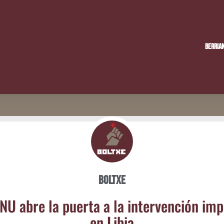
Berria
Boltxe
NU abre la puer­ta a la inter­ven­ción impe
en Libia