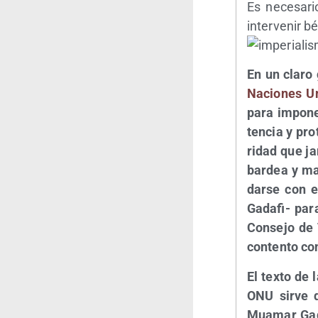
Es nece­sa­ri
inter­ve­nir b
En un cla­ro 
Nacio­nes U
para impo­n
ten­cia y pro
ri­dad que j
bar­dea y ma
dar­se con e
Gada­fi- par
Con­se­jo de
con­ten­to c
El tex­to de
ONU sir­ve d
Mua­mar Gada