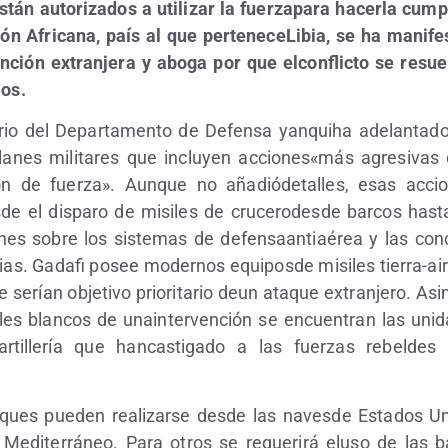
án auto­ri­za­dos a uti­li­zar la fuer­za­pa­ra hacer­la cum­p
ión Afri­ca­na, país al que per­te­ne­ce­Li­bia, se ha mani­fes
n­ción extran­je­ra y abo­ga por que elcon­flic­to se resu
ios.
a­rio del Depar­ta­men­to de Defen­sa yan­quiha ade­lan­ta­
 pla­nes mili­ta­res que inclu­yen acciones«más agre­si­va
ón de fuer­za». Aun­que no aña­dió­de­ta­lles, esas acci
de el dis­pa­ro de misi­les de cru­ce­ro­des­de bar­cos has­
es sobre los sis­te­mas de defen­saan­tiaé­rea y las con­c
bias. Gada­fi posee moder­nos equi­pos­de misi­les tie­rra-air
serían obje­ti­vo prio­ri­ta­rio deun ata­que extran­je­ro. As
­les blan­cos de unain­ter­ven­ción se encuen­tran las uni­
ti­lle­ría que han­cas­ti­ga­do a las fuer­zas rebel­de
­ques pue­den rea­li­zar­se des­de las naves­de Esta­dos Un
edi­te­rrá­neo. Para otros se reque­ri­rá elu­so de las