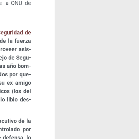
a de la ONU de
Segu­ri­dad de
de la fuer­za
pro­veer asis­
se­jo de Segu­
tras año bom­
­dos por que­
 su ex ami­go
­cos (los del
lo libio des­
u­ti­vo de la
tro­la­do por
 defen­sa, lo