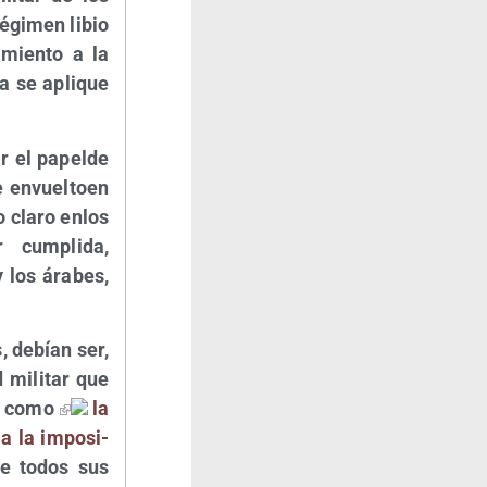
régi­men libio
­mien­to a la
a se apli­que
r el papel­de
­se envuel­toen
o cla­ro enlos
cum­pli­da,
 los ára­bes,
s, debían ser,
ad mili­tar que
TAN como
la
 a la impo­si­
ue todos sus