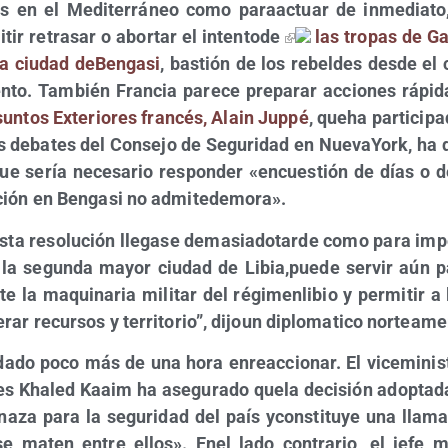
res en el Medi­te­rrá­neo como para­ac­tuar de inme­dia­t
­tir retra­sar o abor­tar el inten­to­de
las tro­pas de Ga
la ciu­dad deBen­ga­si
, bas­tión de los rebel­des des­de el
n­to. Tam­bién Fran­cia pare­ce pre­pa­rar accio­nes rápi­
un­tos Exte­rio­res fran­cés, Alain Jup­pé
, queha par­ti­ci­pa
 deba­tes del Con­se­jo de Segu­ri­dad en Nue­va­York, ha 
que sería nece­sa­rio res­pon­der «encues­tión de días o 
­ción en Ben­ga­si no admitedemora».
esta reso­lu­ción lle­ga­se dema­sia­do­tar­de como para impe
, la segun­da mayor ciu­dad de Libia,puede ser­vir aún par
e la maqui­na­ria mili­tar del régi­men­li­bio y per­mi­tir a
e­rar recur­sos y terri­to­rio”, dijoun diplo­ma­ti­co norteam
­da­do poco más de una hora enreac­cio­nar. El vice­mi­nis
res Kha­led Kaaim ha ase­gu­ra­do que­la deci­sión adop­ta
a­za para la segu­ri­dad del país ycons­ti­tu­ye una lla­m
se maten entre ellos». Enel lado con­tra­rio, el jefe mi