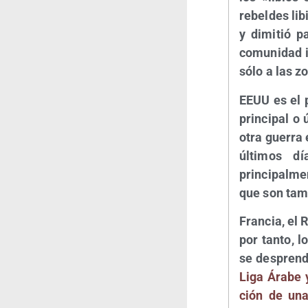
rebel­des lib
y dimi­tió p
comu­ni­dad 
sólo a las z
EEUU es el p
prin­ci­pal o 
otra gue­rra 
últi­mos d
principalmen
que son tam­
Fran­cia, el 
por tan­to, lo
se des­pren­
Liga Ára­be y
ción de una