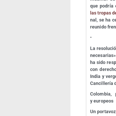
que podría o
las tro­pas d
nal, se ha ce
reu­ni­do fren
•
La reso­lu­c
nece­sa­rias»
ha sido res­p
con dere­cho
India y ver­g
Can­ci­lle­ría
Colom­bia, 
y europeos
Un por­ta­voz