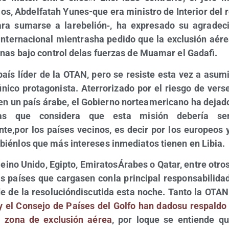
ios, Abdel­fa­tah Yunes-que era minis­tro de Inte­rior del 
ara sumar­se a larebelión‑, ha expre­sa­do su agra­de­ci
inter­na­cio­nal mien­trasha pedi­do que la exclu­sión aére
onas bajo con­trol delas fuer­zas de Mua­mar el Gadafi.
aís líder de la OTAN, pero se resis­te esta vez a asu­mi
úni­co pro­ta­go­nis­ta. Ate­rro­ri­za­do por el ries­go de ver
en un país ára­be, el Gobierno nor­te­ame­ri­cano ha deja­d
ías que con­si­de­ra que esta misión debe­ría ser 
te,por los paí­ses veci­nos, es decir por los euro­peos y
bién­los que más intere­ses inme­dia­tos tie­nen en Libia.
Rei­no Uni­do, Egip­to, Emi­ra­to­sÁ­ra­bes o Qatar, entre otro
s paí­ses que car­ga­sen con­la prin­ci­pal res­pon­sa­bi­li­d
de de la reso­lu­ción­dis­cu­ti­da esta noche. Tan­to la O
 el Con­se­jo de Paí­ses del Gol­fo han dado­su res­pal­do
 zona de exclu­sión aérea
, por loque se entien­de q