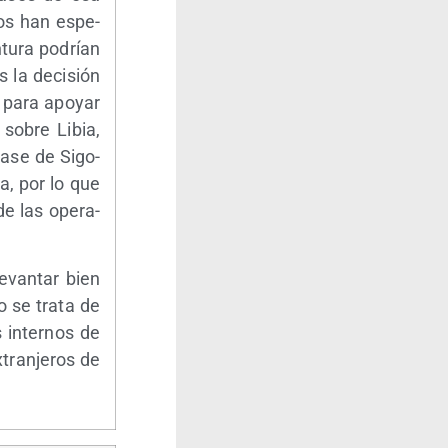
­nos han espe­
­tu­ra podrían
s la deci­sión
 para apo­yar
 sobre Libia,
base de Sigo­
ia, por lo que
de las ope­ra­
 levan­tar bien
o se tra­ta de
s inter­nos de
xtran­je­ros de