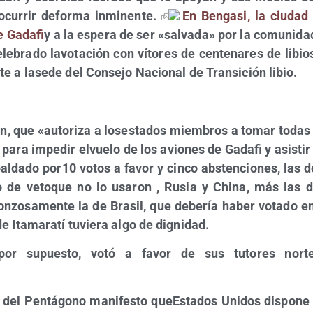
cu­rrir defor­ma inmi­nen­te.
En Ben­ga­si, la ciu­dad
e Gada­fi
y a la espe­ra de ser «sal­va­da» por la comu­ni­dad
le­bra­do lavo­ta­ción con víto­res de cen­te­na­res de lib
­te a lase­de del Con­se­jo Nacio­nal de Tran­si­ción libio.
ión, que «auto­ri­za a loses­ta­dos miem­bros a tomar todas
 para impe­dir elvue­lo de los avio­nes de Gada­fi y asis­tir a
al­da­do por10 votos a favor y cin­co abs­ten­cio­nes, las 
 de veto­que no lo usa­ron , Rusia y Chi­na, más las d
on­zo­sa­men­te la de Bra­sil, que debe­ría haber vota­do en
 de Ita­ma­ra­tí tuvie­ra algo de dignidad.
por supues­to, votó a favor de sus tuto­res nor­te­a
 del Pen­tá­gono mani­fes­to queEs­ta­dos Uni­dos dis­po­n