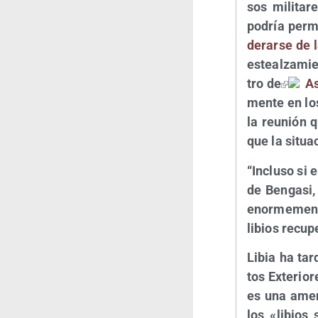
sos mili­ta­
podría per­mi
de­rar­se de 
esteal­za­mie
tro de
As
men­te en los
la reu­nión 
que la situa
“Inclu­so si 
de Ben­ga­si
enor­me­men­t
libios recu­p
Libia ha tar
tos Exte­rio­
es una ame­n
los «libios 