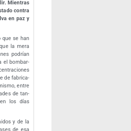
lir. Mien­tras
­ta­do con­tra
el­va en paz y
do que se han
s que la mera
o­nes podrían
ta el bom­bar­
en­tra­cio­nes
e de fabri­ca­
i­mis­mo, entre
da­des de tan­
s en los días
i­dos y de la
 bases de esa