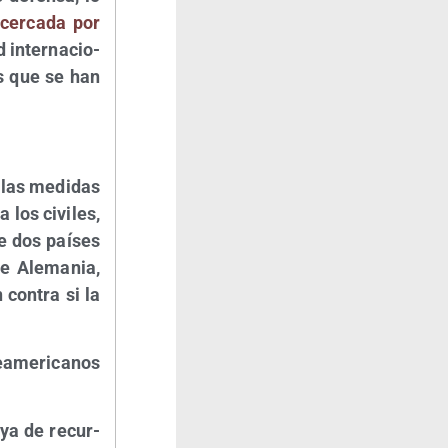
 cer­ca­da por
 inter­na­cio­
ios que se han
 las medi­das
 los civi­les,
de dos paí­ses
e Ale­ma­nia,
 con­tra si la
me­ri­ca­nos
e ya de recur­