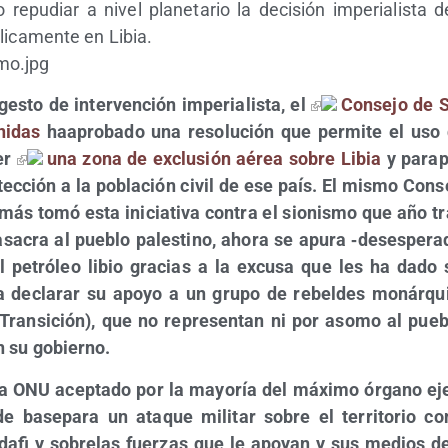
o repu­diar a nivel pla­ne­ta­rio la deci­sión impe­ria­lis­t
éli­ca­men­te en Libia.
ges­to de inter­ven­ción impe­ria­lis­ta, el
Con­se­jo de 
ni­das
haa­pro­ba­do una reso­lu­ción que per­mi­te el uso 
er
una zona de exclu­sión aérea sobre Libia
y para­
­tec­ción a la pobla­ción civil de ese país. El mis­mo Con­
amás tomó esta ini­cia­ti­va con­tra el sio­nis­mo que año 
sa­cra al pue­blo pales­tino, aho­ra se apu­ra ‑deses­pe­ra
l petró­leo libio gra­cias a la excu­sa que les ha dado
a decla­rar su apo­yo a un gru­po de rebel­des monár­qui
 Tran­si­ción), que no repre­sen­tan ni por aso­mo al pue­b
on su gobierno.
 la ONU acep­ta­do por la mayo­ría del máxi­mo órgano eje­c
e base­pa­ra un ata­que mili­tar sobre el terri­to­rio con­
­fi y sobre­las fuer­zas que le apo­yan y sus medios de