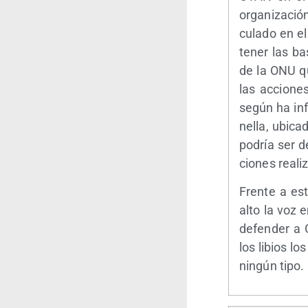
orga­ni­za­ci
cu­la­do en e
tener las bas
de la ONU qu
las accio­ne
según ha inf
ne­lla, ubi­c
podría ser de
cio­nes rea­l
Fren­te a esta
alto la voz e
defen­der a G
los libios los
nin­gún tipo.