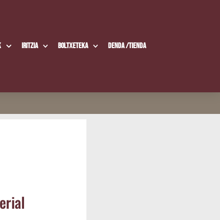
k
Iritzia
Boltxe­te­ka
Den­da /​Tien­da
­rial