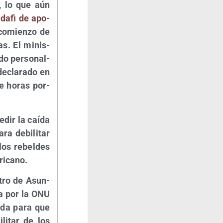
o, lo que aún
da­fi de apo­
 comien­zo de
das. El minis­
­do per­so­nal­
decla­ra­do en
de horas por­
­dir la caí­da
a debi­li­tar
 los rebel­des
ericano.
­tro de Asun­
­da por la ONU
a­da para que
li­tar de los