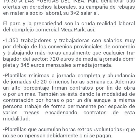
19:30 A LAS PUERTAS DEL IKEA. Para denun­ciar sus
ofer­tas en dere­chos labo­ra­les, su cam­pa­ña de reba­jas
en mate­ria socio-labo­ral, su 3×2 salarial.
El paro y la pre­ca­rie­dad son la cru­da reali­dad labo­ral
del com­ple­jo comer­cial Mega­Park, así:
-1.350 tra­ba­ja­do­res y tra­ba­ja­do­ras con sala­rios muy
por deba­jo de los con­ve­nios pro­vin­cia­les de comer­cio
y tra­ba­jan­do más horas anual­men­te que cual­quier tra­
ba­ja­dor del sec­tor: 720 euros de media a jor­na­da com­
ple­ta y 345 euros men­sua­les a media jornada.
-Plan­ti­llas míni­mas a jor­na­da com­ple­ta y abun­dan­cia
de jor­na­das de 20 ó menos horas sema­na­les. Ade­más
un alto por­cen­ta­je fir­man con­tra­tos por fin de obra
o por un mes. Tam­bién se esta dan­do la moda­li­dad de
con­tra­ta­ción por horas o por un día aun­que la mis­ma
per­so­na tra­ba­je de for­ma per­ma­nen­te por espa­cio de
varios meses enca­de­nan­do con­tra­tos de esta
modalidad.
-Plan­ti­llas que acu­mu­lan horas extras «volun­ta­rias» que
no se com­pen­san debi­da­men­te o ni se pagan.