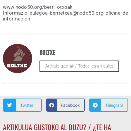
www​.nodo50​.org/​b​e​r​r​i​_​o​t​x​oak
Infor­ma­zio bule­goa berrietxea@​nodo50.​org ofi­ci­na de
información
Boltxe
Artikulo guztiak / Todos los artículos
Twitter
Facebook
Telegram
ARTIKULUA GUSTOKO AL DUZU? / ¿TE HA