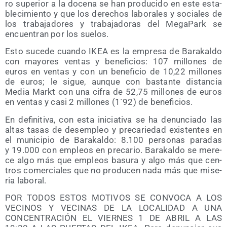
ro supe­rior a la doce­na se han pro­du­ci­do en este esta­
ble­ci­mien­to y que los dere­chos labo­ra­les y socia­les de
los tra­ba­ja­do­res y tra­ba­ja­do­ras del Mega­Park se
encuen­tran por los suelos.
Esto suce­de cuan­do IKEA es la empre­sa de Bara­kal­do
con mayo­res ven­tas y bene­fi­cios: 107 millo­nes de
euros en ven­tas y con un bene­fi­cio de 10,22 millo­nes
de euros; le sigue, aun­que con bas­tan­te dis­tan­cia
Media Markt con una cifra de 52,75 millo­nes de euros
en ven­tas y casi 2 millo­nes (1´92) de beneficios.
En defi­ni­ti­va, con esta ini­cia­ti­va se ha denun­cia­do las
altas tasas de des­em­pleo y pre­ca­rie­dad exis­ten­tes en
el muni­ci­pio de Bara­kal­do: 8.100 per­so­nas para­das
y 19.000 con empleos en pre­ca­rio. Bara­kal­do se mere­
ce algo más que empleos basu­ra y algo más que cen­
tros comer­cia­les que no pro­du­cen nada más que mise­
ria laboral.
POR TODOS ESTOS MOTIVOS SE CONVOCA A LOS
VECINOS Y VECINAS DE LA LOCALIDAD A UNA
CONCENTRACIÓN EL VIERNES 1 DE ABRIL A LAS