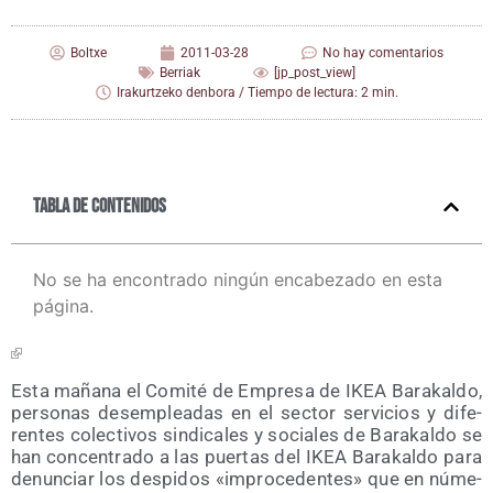
Boltxe
2011-03-28
No hay comentarios
Berriak
[jp_post_view]
Irakurtzeko denbora / Tiempo de lectura: 2 min.
Tabla de contenidos
No se ha encontrado ningún encabezado en esta
página.
Esta maña­na el Comi­té de Empre­sa de IKEA Bara­kal­do,
per­so­nas des­em­plea­das en el sec­tor ser­vi­cios y dife­
ren­tes colec­ti­vos sin­di­ca­les y socia­les de Bara­kal­do se
han con­cen­tra­do a las puer­tas del IKEA Bara­kal­do para
denun­ciar los des­pi­dos «impro­ce­den­tes» que en núme­