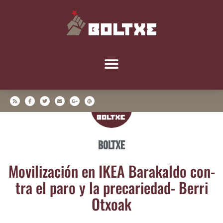
Boltxe
Movi­li­za­ción en IKEA Bara­kal­do con­
tra el paro y la pre­ca­rie­dad- Berri
Otxoak