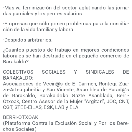
-Masi­va femi­ni­za­ción del sec­tor aglu­ti­nan­do las jor­na­
das par­cia­les y los peo­res salarios.
-Empre­sas que sólo ponen pro­ble­mas para la con­ci­lia­
ción de la vida fami­liar y laboral.
-Des­pi­dos arbitrarios.
¿Cuán­tos pues­tos de tra­ba­jo en mejo­res con­di­cio­nes
labo­ra­les se han des­trui­do en el peque­ño comer­cio de
Barakaldo?
COLECTIVOS SOCIALES Y SINDICALES DE
BARAKALDO:
Aso­cia­cio­nes de Vecin@s de El Car­men, Ron­te­gi, Zua­
zo-Artea­ga­bei­tia y San Vicen­te, Asam­blea de Parad@s
de Bara­kal­do, Bara­kal­do­ko Gaz­te Asan­bla­da, Berri-
Otxoak, Cen­tro Ase­sor de la Mujer “Argi­tan”, JOC, CNT,
CGT, STEE-EILAS, ESK, LAB y ELA.
BERRI-OTXOAK
(Pla­ta­for­ma Con­tra la Exclu­sión Social y Por los Dere­
chos Sociales)