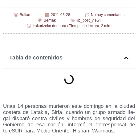
Boltxe
2011-03-28
No hay comentarios
Berriak
[jp_post_view]
Irakurtzeko denbora / Tiempo de lectura: 2 min.
Tabla de contenidos
Unas 14 per­so­nas murie­ron este domin­go en la ciu­dad
cos­te­ra de Lata­kia, Siria, cuan­do un gru­po arma­do ile­
gal dis­pa­ró con­tra civi­les y hom­bres de segu­ri­dad del
Gobierno de esa nación, infor­mó el corres­pon­sal de
tele­SUR para Medio Orien­te, Hisham Wannous.