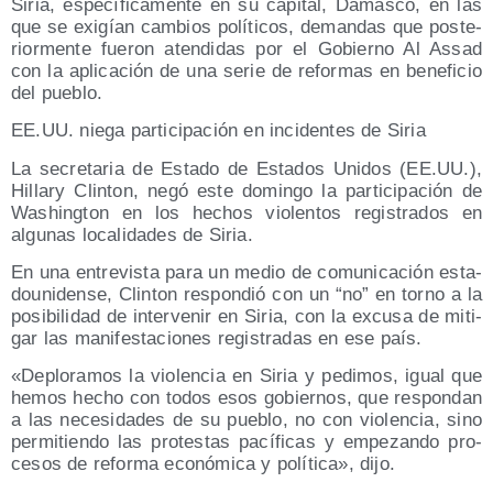
Siria, espe­cí­fi­ca­men­te en su capi­tal, Damas­co, en las
que se exi­gían cam­bios polí­ti­cos, deman­das que pos­te­
rior­men­te fue­ron aten­di­das por el Gobierno Al Assad
con la apli­ca­ción de una serie de refor­mas en bene­fi­cio
del pueblo.
EE.UU. nie­ga par­ti­ci­pa­ción en inci­den­tes de Siria
La secre­ta­ria de Esta­do de Esta­dos Uni­dos (EE.UU.),
Hillary Clin­ton, negó este domin­go la par­ti­ci­pa­ción de
Washing­ton en los hechos vio­len­tos regis­tra­dos en
algu­nas loca­li­da­des de Siria.
En una entre­vis­ta para un medio de comu­ni­ca­ción esta­
dou­ni­den­se, Clin­ton res­pon­dió con un “no” en torno a la
posi­bi­li­dad de inter­ve­nir en Siria, con la excu­sa de miti­
gar las mani­fes­ta­cio­nes regis­tra­das en ese país.
«Deplo­ra­mos la vio­len­cia en Siria y pedi­mos, igual que
hemos hecho con todos esos gobier­nos, que res­pon­dan
a las nece­si­da­des de su pue­blo, no con vio­len­cia, sino
per­mi­tien­do las pro­tes­tas pací­fi­cas y empe­zan­do pro­
ce­sos de refor­ma eco­nó­mi­ca y polí­ti­ca», dijo.