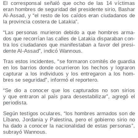
El corres­pon­sal seña­ló que ocho de las 14 víc­ti­mas
eran hom­bres de segu­ri­dad del pre­si­den­te sirio, Bashar
Al-Assad, y “el res­to de los caí­dos eran ciu­da­da­nos de
la pro­vin­cia cos­te­ra de Latakia”.
“Las per­so­nas murie­ron debi­do a que hom­bres arma­
dos que reco­rrían las calles de Lata­kia dis­pa­ra­ban con­
tra los ciu­da­da­nos que mani­fes­ta­ban a favor del pre­si­
den­te Al-Assad”, indi­có Wannous.
Tras estos inci­den­tes, “se for­ma­ron comi­tés de guar­dia
en los barrios don­de ocu­rrie­ron los hechos y logra­ron
cap­tu­rar a los indi­vi­duos y los entre­ga­ron a los hom­
bres se segu­ri­dad”, infor­mó el reportero.
“Se dio a cono­cer que los cap­tu­ra­dos no son sirios
y que entra­ron al país para des­es­ta­bi­li­zar”, agre­gó el
periodista.
Según tes­ti­gos ocu­la­res, “los hom­bres arma­dos son de
Líbano, Jor­da­nia y Pales­ti­na, pero el gobierno sirio no
ha dado a cono­cer la nacio­na­li­dad de estas per­so­nas”,
sub­ra­yó Wannous.