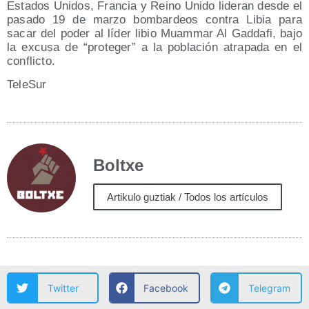
Esta­dos Uni­dos, Fran­cia y Rei­no Uni­do lide­ran des­de el
pasa­do 19 de mar­zo bom­bar­deos con­tra Libia para
sacar del poder al líder libio Muam­mar Al Gad­da­fi, bajo
la excu­sa de “pro­te­ger” a la pobla­ción atra­pa­da en el
conflicto.
Tele­Sur
Boltxe
Artikulo guztiak / Todos los artículos
Twitter
Facebook
Telegram