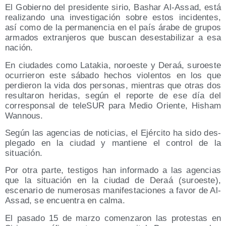
El Gobierno del pre­si­den­te sirio, Bashar Al-Assad, está
rea­li­zan­do una inves­ti­ga­ción sobre estos inci­den­tes,
así como de la per­ma­nen­cia en el país ára­be de gru­pos
arma­dos extran­je­ros que bus­can des­es­ta­bi­li­zar a esa
nación.
En ciu­da­des como Lata­kia, noroes­te y Deraá, sur­oes­te
ocu­rrie­ron este sába­do hechos vio­len­tos en los que
per­die­ron la vida dos per­so­nas, mien­tras que otras dos
resul­ta­ron heri­das, según el repor­te de ese día del
corres­pon­sal de tele­SUR para Medio Orien­te, Hisham
Wannous.
Según las agen­cias de noti­cias, el Ejér­ci­to ha sido des­
ple­ga­do en la ciu­dad y man­tie­ne el con­trol de la
situación.
Por otra par­te, tes­ti­gos han infor­ma­do a las agen­cias
que la situa­ción en la ciu­dad de Deraá (sur­oes­te),
esce­na­rio de nume­ro­sas mani­fes­ta­cio­nes a favor de Al-
Assad, se encuen­tra en calma.
El pasa­do 15 de mar­zo comen­za­ron las pro­tes­tas en