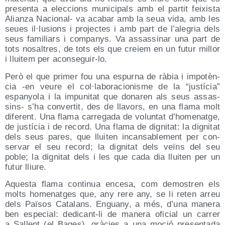
pre­sen­ta a elec­cions muni­ci­pals amb el par­tit fei­xis­ta
Alian­za Nacio­nal- va aca­bar amb la seua vida, amb les
seues il·lusions i pro­jec­tes i amb part de l’alegria dels
seus fami­liars i com­panys. Va assas­si­nar una part de
tots nosal­tres, de tots els que creiem en un futur millor
i llui­tem per aconseguir-lo.
Però el que pri­mer fou una espur­na de ràbia i impo­tèn­
cia ‑en veu­re el col·laboracionisme de la “jus­tí­cia”
espan­yo­la i la impu­ni­tat que dona­ren als seus assas­
sins- s’ha con­ver­tit, des de lla­vors, en una fla­ma molt
dife­rent. Una fla­ma carre­ga­da de volun­tat d’ho­me­nat­ge,
de jus­tí­cia i de record. Una fla­ma de dig­ni­tat: la dig­ni­tat
dels seus pares, que llui­ten incan­sa­ble­ment per con­
ser­var el seu record; la dig­ni­tat dels veïns del seu
poble; la dig­ni­tat dels i les que cada dia llui­ten per un
futur lliure.
Aques­ta fla­ma con­ti­nua ence­sa, com demos­tren els
molts home­nat­ges que, any rere any, se li reten arreu
dels Paï­sos Cata­lans. Enguany, a més, d’u­na mane­ra
ben espe­cial: dedi­cant-li de mane­ra ofi­cial un carrer
a Sallent (el Bages), grà­cies a una moció pre­sen­ta­da