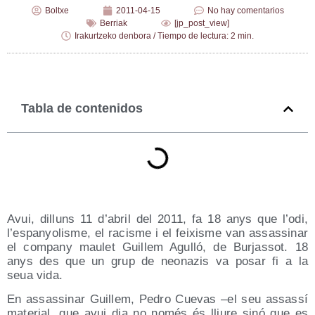
Boltxe
2011-04-15
No hay comentarios
Berriak
[jp_post_view]
Irakurtzeko denbora / Tiempo de lectura: 2 min.
Tabla de contenidos
Avui, dilluns 11 d’abril del 2011, fa 18 anys que l’odi,
l’espanyolisme, el racis­me i el fei­xis­me van assas­si­nar
el com­pany mau­let Gui­llem Agu­lló, de Bur­jas­sot. 18
anys des que un grup de neo­na­zis va posar fi a la
seua vida.
En assas­si­nar Gui­llem, Pedro Cue­vas –el seu assas­sí
mate­rial, que avui dia no només és lliu­re sinó que es