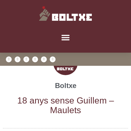
Boltxe
18 anys sen­se Gui­llem –
Maulets