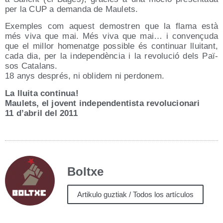
per la CUP a deman­da de Maulets.
Exem­ples com aquest demos­tren que la fla­ma està
més viva que mai. Més viva que mai… i con­ve­nçu­da
que el millor home­nat­ge pos­si­ble és con­ti­nuar llui­tant,
cada dia, per la inde­pen­dèn­cia i la revo­lu­ció dels Paï­
sos Catalans.
18 anys des­prés, ni obli­dem ni perdonem.
La llui­ta continua!
Mau­lets, el jovent inde­pen­den­tis­ta revolucionari
11 d’a­bril del 2011
Boltxe
Artikulo guztiak / Todos los artículos