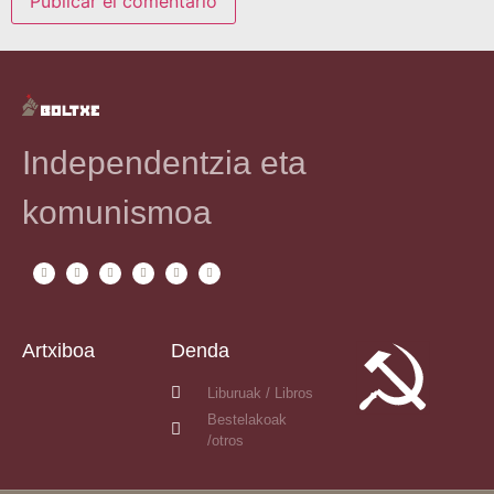
Independentzia eta
komunismoa
Artxiboa
Denda
Liburuak / Libros
Bestelakoak
/otros