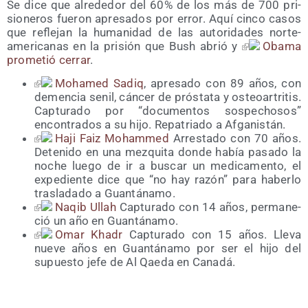
Se dice que alre­de­dor del 60% de los más de 700 pri­
sio­ne­ros fue­ron apre­sa­dos por error. Aquí cin­co casos
que refle­jan la huma­ni­dad de las auto­ri­da­des nor­te­
ame­ri­ca­nas en la pri­sión que Bush abrió y
Oba­ma
pro­me­tió cerrar
.
Moha­med Sadiq
, apre­sa­do con 89 años, con
demen­cia senil, cán­cer de prós­ta­ta y osteo­ar­tri­tis.
Cap­tu­ra­do por “docu­men­tos sos­pe­cho­sos”
encon­tra­dos a su hijo. Repa­tria­do a Afganistán.
Haji Faiz Moham­med
Arres­ta­do con 70 años.
Dete­ni­do en una mez­qui­ta don­de había pasa­do la
noche lue­go de ir a bus­car un medi­ca­men­to, el
expe­dien­te dice que “no hay razón” para haber­lo
tras­la­da­do a Guantánamo.
Naqib Ullah
Cap­tu­ra­do con 14 años, per­ma­ne­
ció un año en Guantánamo.
Omar Khadr
Cap­tu­ra­do con 15 años. Lle­va
nue­ve años en Guan­tá­na­mo por ser el hijo del
supues­to jefe de Al Qae­da en Canadá.