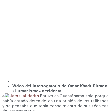
Vídeo del inte­rro­ga­to­rio de Omar Khadr fil­tra­do.
«Huma­nis­mo» occidental.
Jamal al-Harith
Estu­vo en Guan­tá­na­mo sólo por­que
había esta­do dete­ni­do en una pri­sión de los tali­ba­nes
y se pen­sa­ba que tenía cono­ci­mien­to de sus téc­ni­cas
de interrogatorio.