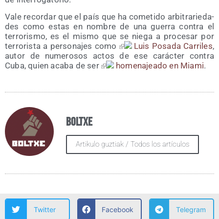
Vale recor­dar que el país que ha come­ti­do arbi­tra­rie­da­
des como estas en nom­bre de una gue­rra con­tra el
terro­ris­mo, es el mis­mo que se nie­ga a pro­ce­sar por
terro­ris­ta a per­so­na­jes como
Luis Posa­da Carri­les
,
autor de nume­ro­sos actos de ese carác­ter con­tra
Cuba, quien aca­ba de ser
home­na­jea­do en Mia­mi
.
Boltxe
Artikulo guztiak / Todos los artículos
Twitter
Facebook
Telegram