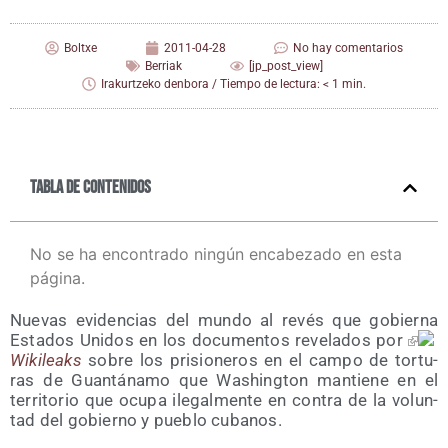
Boltxe
2011-04-28
No hay comentarios
Berriak
[jp_post_view]
Irakurtzeko denbora / Tiempo de lectura: < 1 min.
Tabla de contenidos
No se ha encontrado ningún encabezado en esta
página.
Nue­vas evi­den­cias del mun­do al revés que gobier­na
Esta­dos Uni­dos en los docu­men­tos reve­la­dos por
Wiki­leaks
sobre los pri­sio­ne­ros en el cam­po de tor­tu­
ras de Guan­tá­na­mo que Washing­ton man­tie­ne en el
terri­to­rio que ocu­pa ile­gal­men­te en con­tra de la volun­
tad del gobierno y pue­blo cubanos.