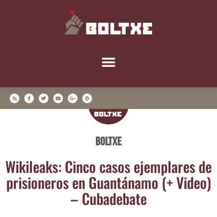
Boltxe
Wiki­leaks: Cin­co casos ejem­pla­res de
pri­sio­ne­ros en Guan­tá­na­mo (+ Video)
– Cubadebate