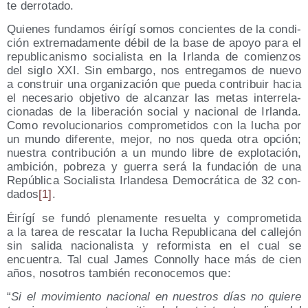
te derrotado.
Quie­nes fun­da­mos éirí­gí somos con­cien­tes de la con­di­
ción extre­ma­da­men­te débil de la base de apo­yo para el
repu­bli­ca­nis­mo socia­lis­ta en la Irlan­da de comien­zos
del siglo XXI. Sin embar­go, nos entre­ga­mos de nue­vo
a cons­truir una orga­ni­za­ción que pue­da con­tri­buir hacia
el nece­sa­rio obje­ti­vo de alcan­zar las metas inter­re­la­
cio­na­das de la libe­ra­ción social y nacio­nal de Irlan­da.
Como revo­lu­cio­na­rios com­pro­me­ti­dos con la lucha por
un mun­do dife­ren­te, mejor, no nos que­da otra opción;
nues­tra con­tri­bu­ción a un mun­do libre de explo­ta­ción,
ambi­ción, pobre­za y gue­rra será la fun­da­ción de una
Repú­bli­ca Socia­lis­ta Irlan­de­sa Demo­crá­ti­ca de 32 con­
da­dos
[1]
.
Éirí­gí se fun­dó ple­na­men­te resuel­ta y com­pro­me­ti­da
a la tarea de res­ca­tar la lucha Repu­bli­ca­na del calle­jón
sin sali­da nacio­na­lis­ta y refor­mis­ta en el cual se
encuen­tra. Tal cual James Con­nolly hace más de cien
años, noso­tros tam­bién reco­no­ce­mos que:
“
Si el movi­mien­to nacio­nal en nues­tros días no quie­re