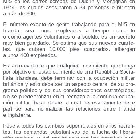
MI5 en los carros-bom­bas de Dublín y Monaghan en
1974, los cua­les ase­si­na­ron a 33 per­so­nas e hirie­ron
a más de 300.
El núme­ro exac­to de gen­te tra­ba­jan­do para el MI5 en
Irlan­da, sea como emplea­dos a tiem­po com­ple­to
o como agen­tes volun­ta­rios o a suel­do, es un secre­to
muy bien guar­da­do. Se esti­ma que sus nue­vos cuar­te­
les, que cubren 10.000 pies cua­dra­dos, alber­gan
a unos 400 empleados.
Es auto-evi­den­te que cual­quier movi­mien­to que ten­ga
por obje­ti­vo el esta­ble­ci­mien­to de una Repú­bli­ca Socia­
lis­ta Irlan­de­sa, debe ter­mi­nar con la ocu­pa­ción mili­tar
bri­tá­ni­ca y esto debe ser un aspec­to cen­tral de su pro­
gra­ma polí­ti­co y de sus con­si­de­ra­cio­nes estra­té­gi­cas.
No se pue­de tran­zar en el recha­zo a la con­ti­nua ocu­pa­
ción mili­tar, base des­de la cual nece­sa­ria­men­te debe
par­tir­se para nor­ma­li­zar las rela­cio­nes entre Irlan­da
e Inglaterra.
Pese a todos los cam­bios super­fi­cia­les en años recien­
tes, las deman­das subs­tan­ti­vas de la lucha de libe­ra­