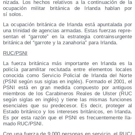
ni­za­da. Los hechos rela­ti­vos a la con­ti­nua­ción de la
ocu­pa­ción mili­tar bri­tá­ni­ca de Irlan­da hablan por
sí solos.
La ocu­pa­ción bri­tá­ni­ca de Irlan­da está apun­ta­la­da por
una tri­ni­dad de agen­cias arma­das. Estas fuer­zas repre­
sen­tan el “garro­te” en la estra­te­gia con­tra­in­sur­gen­te
bri­tá­ni­ca del “garro­te y la zanaho­ria” para Irlanda.
RUC/​PSNI
La fuer­za bri­tá­ni­ca más impor­tan­te en Irlan­da es la
poli­cía para­mi­li­tar reclu­ta­da entre ele­men­tos loca­les
cono­ci­da como Ser­vi­cio Poli­cial de Irlan­da del Nor­te
(PSNI según sus siglas en inglés). For­ma­do el 2001, el
PSNI está en gran medi­da com­pues­to por anti­guos
miem­bros de los Cara­bi­ne­ros Reales de Uls­ter (RUC
según siglas en inglés) y tie­ne las mis­mas fun­cio­nes
esen­cia­les que su pre­de­ce­sor. Es decir, pro­te­ger al
Esta­do bri­tá­ni­co y los intere­ses bri­tá­ni­cos, en Irlan­da.
Es por esta razón que el PSNI es fre­cuen­te­men­te lla­
ma­do RUC/​PSNI.
Con una fuer­za de 9.000 per­so­nas en ser­vi­cio, el RUC/​