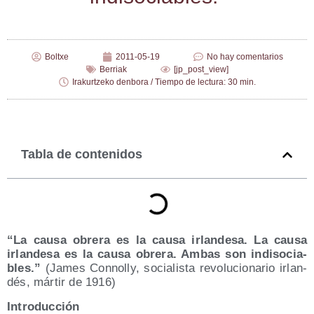
Boltxe
2011-05-19
No hay comentarios
Berriak
[jp_post_view]
Irakurtzeko denbora / Tiempo de lectura: 30 min.
Tabla de contenidos
“La cau­sa obre­ra es la cau­sa irlan­de­sa. La cau­sa
irlan­de­sa es la cau­sa obre­ra. Ambas son indi­so­cia­
bles.”
(James Con­nolly, socia­lis­ta revo­lu­cio­na­rio irlan­
dés, már­tir de 1916)
Intro­duc­ción