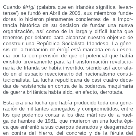
Cuan­do
éirí­gí
(pala­bra que en irlan­dés sig­ni­fi­ca ‘levan­
ten­se’) se fun­dó en Abril de 2006, sus miem­bros fun­da­
do­res lo hicie­ron ple­na­men­te con­cien­tes de la impor­
tan­cia his­tó­ri­ca de su deci­sion de fun­dar una nue­va
orga­ni­za­ción, así como de la lar­ga y difí­cil lucha que
tene­mos por delan­te para alcan­zar nues­tro obje­ti­vo de
cons­truir una Repú­bli­ca Socia­lis­ta Irlan­de­sa. La géne­
sis de la fun­da­ción de éirí­gí está mar­ca­da en su esen­
cia por la com­pren­sión de que el poten­cial que había
exis­ti­do pre­via­men­te para la trans­for­ma­ción revo­lu­cio­
na­ria de Irlan­da se había inver­ti­do, sien­do así aco­rra­la­
do en el espa­cio reac­cio­na­rio del nacio­na­lis­mo cons­ti­
tu­cio­na­lis­ta. La lucha repu­bli­ca­na de casi cua­tro déca­
das de resis­ten­cia en con­tra de la pode­ro­sa maqui­na­ria
de gue­rra bri­tá­ni­ca había sido, en efec­to, derrotada.
Esta era una lucha que había pro­du­ci­do toda una gene­
ra­ción de mili­tan­tes abne­ga­dos y com­pro­me­ti­dos, entre
los que pode­mos con­tar a los diez már­ti­res de la huel­
ga de ham­bre de 1981, que murie­ron en una lucha épi­
ca que enfren­tó a sus cuer­pos des­nu­dos y des­ga­rra­dos
en con­tra del hie­rro, del con­cre­to y de la féru­la del