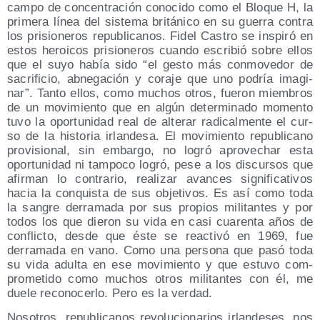
cam­po de con­cen­tra­ción cono­ci­do como el Blo­que H, la
pri­me­ra línea del sis­te­ma bri­tá­ni­co en su gue­rra con­tra
los pri­sio­ne­ros repu­bli­ca­nos. Fidel Cas­tro se ins­pi­ró en
estos heroi­cos pri­sio­ne­ros cuan­do escri­bió sobre ellos
que el suyo había sido “el ges­to más con­mo­ve­dor de
sacri­fi­cio, abne­ga­ción y cora­je que uno podría ima­gi­
nar”. Tan­to ellos, como muchos otros, fue­ron miem­bros
de un movi­mien­to que en algún deter­mi­na­do momen­to
tuvo la opor­tu­ni­dad real de alte­rar radi­cal­men­te el cur­
so de la his­to­ria irlan­de­sa. El movi­mien­to repu­bli­cano
pro­vi­sio­nal, sin embar­go, no logró apro­ve­char esta
opor­tu­ni­dad ni tam­po­co logró, pese a los dis­cur­sos que
afir­man lo con­tra­rio, rea­li­zar avan­ces sig­ni­fi­ca­ti­vos
hacia la con­quis­ta de sus obje­ti­vos. Es así como toda
la san­gre derra­ma­da por sus pro­pios mili­tan­tes y por
todos los que die­ron su vida en casi cua­ren­ta años de
con­flic­to, des­de que éste se reac­ti­vó en 1969, fue
derra­ma­da en vano. Como una per­so­na que pasó toda
su vida adul­ta en ese movi­mien­to y que estu­vo com­
pro­me­ti­do como muchos otros mili­tan­tes con él, me
due­le reco­no­cer­lo. Pero es la verdad.
Noso­tros, repu­bli­ca­nos revo­lu­cio­na­rios irlan­de­ses, nos