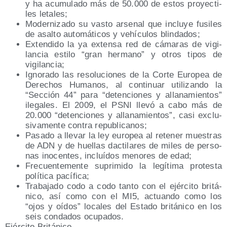
y ha acu­mu­la­do más de 50.000 de estos pro­yec­ti­
les letales;
Moder­ni­za­do su vas­to arse­nal que inclu­ye fusi­les
de asal­to auto­má­ti­cos y vehícu­los blindados;
Exten­di­do la ya exten­sa red de cáma­ras de vigi­
lan­cia esti­lo “gran her­mano” y otros tipos de
vigilancia;
Igno­ra­do las reso­lu­cio­nes de la Cor­te Euro­pea de
Dere­chos Huma­nos, al con­ti­nuar uti­li­zan­do la
“Sec­ción 44” para “deten­cio­nes y alla­na­mien­tos”
ile­ga­les. El 2009, el PSNI lle­vó a cabo más de
20.000 “deten­cio­nes y alla­na­mien­tos”, casi exclu­
si­va­men­te con­tra republicanos;
Pasa­do a lle­var la ley euro­pea al rete­ner mues­tras
de ADN y de hue­llas dac­ti­la­res de miles de per­so­
nas ino­cen­tes, incluí­dos meno­res de edad;
Fre­cuen­te­men­te supri­mi­do la legí­ti­ma pro­tes­ta
polí­ti­ca pacífica;
Tra­ba­ja­do codo a codo tan­to con el ejér­ci­to bri­tá­
ni­co, así como con el MI5, actuan­do como los
“ojos y oídos” loca­les del Esta­do bri­tá­ni­co en los
seis con­da­dos ocupados.
Ejér­ci­to Británico