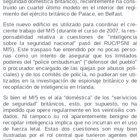
segu­ri­dad domés­ti­ca bri­tá­ni­co), recien­te­men­te ha cons­
trui­do un cuar­tel últi­mo mode­lo en el inte­rior del regi­
mien­to del ejér­ci­to bri­tá­ni­co de Pala­ce, en Belfast.
Este nue­vo edi­fi­cio es uti­li­za­do para coor­di­nar el cre­
cien­te tra­ba­jo del MI5 (duran­te el cur­so de 2007, la res­
pon­sa­bi­li­dad rela­ti­va a cues­tio­nes de “inte­li­gen­cia
sobre la segu­ri­dad nacio­nal” pasó del RUC/​PSNI al
MI5). Este tras­pa­so fue enten­di­do por no pocas per­so­
nas como un inten­to de ase­gu­rar que los limi­ta­dos
pode­res del “poli­ce ombuds­man” (“defen­sor del pue­blo”
o pro­cu­ra­dor encar­ga­do de las que­jas por abu­sos poli­
cia­les) y de los comi­tés de poli­cía, no pudie­ran ser uti­
li­za­dos en la inves­ti­ga­ción de espio­na­je bri­tá­ni­co y de
reco­pi­la­ción de inte­li­gen­cia en Irlanda.
Si bien el MI5 es el ala “domés­ti­ca” de los “seri­vi­cios
de segu­ri­dad” bri­tá­ni­cos, esto, por supues­to, no ha
impe­di­do que ope­re regu­lar­men­te en los vein­ti­séis con­
da­dos. Ni tam­po­co su rol apa­ren­te­men­te benigno de
reco­pi­lar inte­li­gen­cia impli­ca que no incu­rran en el uso
de fuer­za letal. Estas dos cues­tio­nes son muy bien
ilus­tra­das por el rol cen­tral que tuvie­ron agen­tes del