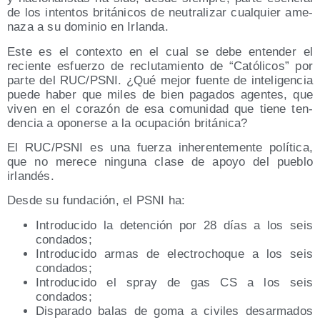
de los inten­tos bri­tá­ni­cos de neu­tra­li­zar cual­quier ame­
na­za a su domi­nio en Irlanda.
Este es el con­tex­to en el cual se debe enten­der el
recien­te esfuer­zo de reclu­ta­mien­to de “Cató­li­cos” por
par­te del RUC/​PSNI. ¿Qué mejor fuen­te de inte­li­gen­cia
pue­de haber que miles de bien paga­dos agen­tes, que
viven en el cora­zón de esa comu­ni­dad que tie­ne ten­
den­cia a opo­ner­se a la ocu­pa­ción británica?
El RUC/​PSNI es una fuer­za inhe­ren­te­men­te polí­ti­ca,
que no mere­ce nin­gu­na cla­se de apo­yo del pue­blo
irlandés.
Des­de su fun­da­ción, el PSNI ha:
Intro­du­ci­do la deten­ción por 28 días a los seis
condados;
Intro­du­ci­do armas de elec­tro­cho­que a los seis
condados;
Intro­du­ci­do el spray de gas CS a los seis
condados;
Dis­pa­ra­do balas de goma a civi­les des­ar­ma­dos