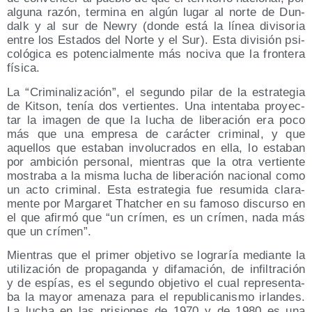
algu­na razón, ter­mi­na en algún lugar al nor­te de Dun­
dalk y al sur de Newry (don­de está la línea divi­so­ria
entre los Esta­dos del Nor­te y el Sur). Esta divi­sión psi­
co­ló­gi­ca es poten­cial­men­te más noci­va que la fron­te­ra
física.
La “Cri­mi­na­li­za­ción”, el segun­do pilar de la estra­te­gia
de Kitson, tenía dos ver­tien­tes. Una inten­ta­ba pro­yec­
tar la ima­gen de que la lucha de libe­ra­ción era poco
más que una empre­sa de carác­ter cri­mi­nal, y que
aque­llos que esta­ban invo­lu­cra­dos en ella, lo esta­ban
por ambi­ción per­so­nal, mien­tras que la otra ver­tien­te
mos­tra­ba a la mis­ma lucha de libe­ra­ción nacio­nal como
un acto cri­mi­nal. Esta estra­te­gia fue resu­mi­da cla­ra­
men­te por Mar­ga­ret That­cher en su famo­so dis­cur­so en
el que afir­mó que “un crí­men, es un crí­men, nada más
que un crímen”.
Mien­tras que el pri­mer obje­ti­vo se logra­ría median­te la
uti­li­za­ción de pro­pa­gan­da y difa­ma­ción, de infil­tra­ción
y de espías, es el segun­do obje­ti­vo el cual repre­sen­ta­
ba la mayor ame­na­za para el repu­bli­ca­nis­mo irlan­des.
La lucha en las pri­sio­nes de 1970 y de 1980 es una