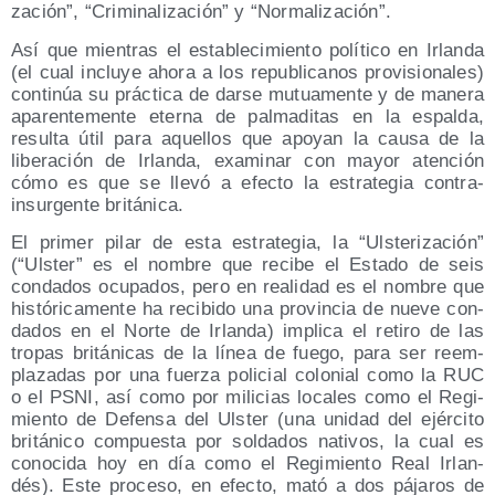
za­ción”, “Cri­mi­na­li­za­ción” y “Nor­ma­li­za­ción”.
Así que mien­tras el esta­ble­ci­mien­to polí­ti­co en Irlan­da
(el cual inclu­ye aho­ra a los repu­bli­ca­nos pro­vi­sio­na­les)
con­ti­núa su prác­ti­ca de dar­se mutua­men­te y de mane­ra
apa­ren­te­men­te eter­na de pal­ma­di­tas en la espal­da,
resul­ta útil para aque­llos que apo­yan la cau­sa de la
libe­ra­ción de Irlan­da, exa­mi­nar con mayor aten­ción
cómo es que se lle­vó a efec­to la estra­te­gia con­tra-
insur­gen­te británica.
El pri­mer pilar de esta estra­te­gia, la “Uls­te­ri­za­ción”
(“Uls­ter” es el nom­bre que reci­be el Esta­do de seis
con­da­dos ocu­pa­dos, pero en reali­dad es el nom­bre que
his­tó­ri­ca­men­te ha reci­bi­do una pro­vin­cia de nue­ve con­
da­dos en el Nor­te de Irlan­da) impli­ca el reti­ro de las
tro­pas bri­tá­ni­cas de la línea de fue­go, para ser reem­
pla­za­das por una fuer­za poli­cial colo­nial como la RUC
o el PSNI, así como por mili­cias loca­les como el Regi­
mien­to de Defen­sa del Uls­ter (una uni­dad del ejér­ci­to
bri­tá­ni­co com­pues­ta por sol­da­dos nati­vos, la cual es
cono­ci­da hoy en día como el Regi­mien­to Real Irlan­
dés). Este pro­ce­so, en efec­to, mató a dos pája­ros de