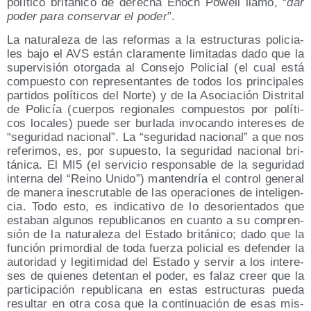
polí­ti­co bri­tá­ni­co de dere­cha Enoch Powell lla­mó, “
dar
poder para con­ser­var el poder
”.
La natu­ra­le­za de las refor­mas a la estruc­tu­ras poli­cia­
les bajo el AVS están cla­ra­men­te limi­ta­das dado que la
super­vi­sión otor­ga­da al Con­se­jo Poli­cial (el cual está
com­pues­to con repre­sen­tan­tes de todos los prin­ci­pa­les
par­ti­dos polí­ti­cos del Nor­te) y de la Aso­cia­ción Dis­tri­tal
de Poli­cía (cuer­pos regio­na­les com­pues­tos por polí­ti­
cos loca­les) pue­de ser bur­la­da invo­can­do intere­ses de
“segu­ri­dad nacio­nal”. La “segu­ri­dad nacio­nal” a que nos
refe­ri­mos, es, por supues­to, la segu­ri­dad nacio­nal bri­
tá­ni­ca. El MI5 (el ser­vi­cio res­pon­sa­ble de la segu­ri­dad
inter­na del “Rei­no Uni­do”) man­ten­dría el con­trol gene­ral
de mane­ra ines­cru­ta­ble de las ope­ra­cio­nes de inte­li­gen­
cia. Todo esto, es indi­ca­ti­vo de lo des­orien­ta­dos que
esta­ban algu­nos repu­bli­ca­nos en cuan­to a su com­pren­
sión de la natu­ra­le­za del Esta­do bri­tá­ni­co; dado que la
fun­ción pri­mor­dial de toda fuer­za poli­cial es defen­der la
auto­ri­dad y legi­ti­mi­dad del Esta­do y ser­vir a los intere­
ses de quie­nes deten­tan el poder, es falaz creer que la
par­ti­ci­pa­ción repu­bli­ca­na en estas estruc­tu­ras pue­da
resul­tar en otra cosa que la con­ti­nua­ción de esas mis­