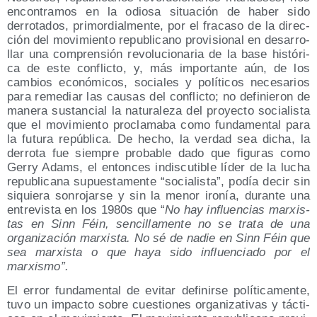
encon­tra­mos en la odio­sa situa­ción de haber sido
derro­ta­dos, pri­mor­dial­men­te, por el fra­ca­so de la direc­
ción del movi­mien­to repu­bli­cano pro­vi­sio­nal en desa­rro­
llar una com­pren­sión revo­lu­cio­na­ria de la base his­tó­ri­
ca de este con­flic­to, y, más impor­tan­te aún, de los
cam­bios eco­nó­mi­cos, socia­les y polí­ti­cos nece­sa­rios
para reme­diar las cau­sas del con­flic­to; no defi­nie­ron de
mane­ra sus­tan­cial la natu­ra­le­za del pro­yec­to socia­lis­ta
que el movi­mien­to pro­cla­ma­ba como fun­da­men­tal para
la futu­ra repú­bli­ca. De hecho, la ver­dad sea dicha, la
derro­ta fue siem­pre pro­ba­ble dado que figu­ras como
Gerry Adams, el enton­ces indis­cu­ti­ble líder de la lucha
repu­bli­ca­na supues­ta­men­te “socia­lis­ta”, podía decir sin
siquie­ra son­ro­jar­se y sin la menor iro­nía, duran­te una
entre­vis­ta en los 1980s que “
No hay influen­cias mar­xis­
tas en Sinn Féin, sen­ci­lla­men­te no se tra­ta de una
orga­ni­za­ción mar­xis­ta. No sé de nadie en Sinn Féin que
sea mar­xis­ta o que haya sido influen­cia­do por el
marxismo”.
El error fun­da­men­tal de evi­tar defi­nir­se polí­ti­ca­men­te,
tuvo un impac­to sobre cues­tio­nes orga­ni­za­ti­vas y tác­ti­