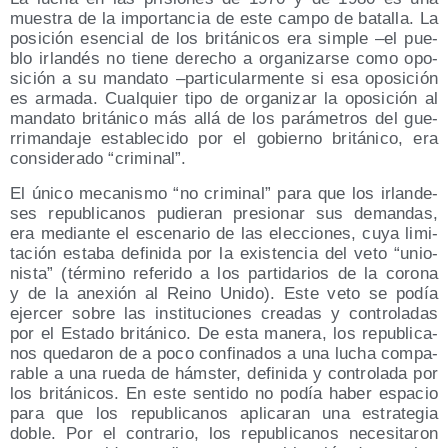
mues­tra de la impor­tan­cia de este cam­po de bata­lla. La
posi­ción esen­cial de los bri­tá­ni­cos era sim­ple –el pue­
blo irlan­dés no tie­ne dere­cho a orga­ni­zar­se como opo­
si­ción a su man­da­to –par­ti­cu­lar­men­te si esa opo­si­ción
es arma­da. Cual­quier tipo de orga­ni­zar la opo­si­ción al
man­da­to bri­tá­ni­co más allá de los pará­me­tros del gue­
rri­man­da­je esta­ble­ci­do por el gobierno bri­tá­ni­co, era
con­si­de­ra­do “cri­mi­nal”.
El úni­co meca­nis­mo “no cri­mi­nal” para que los irlan­de­
ses repu­bli­ca­nos pudie­ran pre­sio­nar sus deman­das,
era median­te el esce­na­rio de las elec­cio­nes, cuya limi­
ta­ción esta­ba defi­ni­da por la exis­ten­cia del veto “unio­
nis­ta” (tér­mino refe­ri­do a los par­ti­da­rios de la coro­na
y de la ane­xión al Rei­no Uni­do). Este veto se podía
ejer­cer sobre las ins­ti­tu­cio­nes crea­das y con­tro­la­das
por el Esta­do bri­tá­ni­co. De esta mane­ra, los repu­bli­ca­
nos que­da­ron de a poco con­fi­na­dos a una lucha com­pa­
ra­ble a una rue­da de háms­ter, defi­ni­da y con­tro­la­da por
los bri­tá­ni­cos. En este sen­ti­do no podía haber espa­cio
para que los repu­bli­ca­nos apli­ca­ran una estra­te­gia
doble. Por el con­tra­rio, los repu­bli­ca­nos nece­si­ta­ron