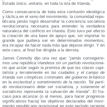
Esta­do úni­co, uni­ta­rio, en toda la isla de Irlanda.
Como con­se­cuen­cia de toda esta con­fu­sión ideo­ló­gi­ca
y tác­ti­ca en el seno del movi­mien­to, la comu­ni­dad repu­
bli­ca­na jamás logró desa­rro­llar la con­cien­cia socia­lis­ta
revo­lu­cio­na­ria nece­sa­ria para enten­der la ver­da­de­ra
natu­ra­le­za del con­flic­to en Irlan­da. Esto tuvo por efec­to
la crea­ción de una base de apo­yo que, sin impor­tar lo
gran­de que pudie­ra ser en deter­mi­na­dos momen­tos,
era inca­paz de hacer nada más que dejar­se diri­gir. Y en
este caso, al final fue diri­gi­da a la derrota.
James Con­nolly dijo una vez que: “
jamás con­se­gui­re­
mos una repú­bli­ca irlan­de­sa sin un par­ti­do revo­lu­cio­na­
rio que actúe según la pre­mi­sa de que las cla­ses capi­
ta­lis­ta y terra­te­nien­te en las ciu­da­des y el cam­po de
Irlan­da son cóm­pli­ces cri­mi­na­les del gobierno bri­tá­ni­co
en la escla­vi­tud y some­ti­mien­to de la nación. Tal par­ti­
do revo­lu­cio­na­rio debe ser socia­lis­ta, y sola­men­te el
socia­lis­mo repre­sen­ta la sal­va­ción de Irlan­da
”. El fra­
ca­so para alcan­zar (o al menos, para hacer pro­gre­sos
sig­ni­fi­ca­ti­vos hacia) los obje­ti­vos decla­ra­dos del movi­
mien­to repu­bli­cano pro­vi­sio­nal en este perío­do recien­te