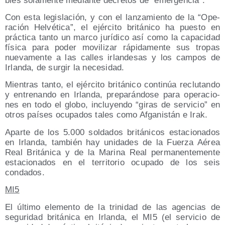
bles sola­men­te median­te decre­tos de “emer­gen­cia”.
Con esta legis­la­ción, y con el lan­za­mien­to de la “Ope­
ra­ción Hel­vé­ti­ca”, el ejér­ci­to bri­tá­ni­co ha pues­to en
prác­ti­ca tan­to un mar­co jurí­di­co así como la capa­ci­dad
físi­ca para poder movi­li­zar rápi­da­men­te sus tro­pas
nue­va­men­te a las calles irlan­de­sas y los cam­pos de
Irlan­da, de sur­gir la necesidad.
Mien­tras tan­to, el ejér­ci­to bri­tá­ni­co con­ti­núa reclu­tan­do
y entre­nan­do en Irlan­da, pre­pa­rán­do­se para ope­ra­cio­
nes en todo el glo­bo, inclu­yen­do “giras de ser­vi­cio” en
otros paí­ses ocu­pa­dos tales como Afga­nis­tán e Irak.
Apar­te de los 5.000 sol­da­dos bri­tá­ni­cos esta­cio­na­dos
en Irlan­da, tam­bién hay uni­da­des de la Fuer­za Aérea
Real Bri­tá­ni­ca y de la Mari­na Real per­ma­nen­te­men­te
esta­cio­na­dos en el terri­to­rio ocu­pa­do de los seis
condados.
MI5
El últi­mo ele­men­to de la tri­ni­dad de las agen­cias de
segu­ri­dad bri­tá­ni­ca en Irlan­da, el MI5 (el ser­vi­cio de