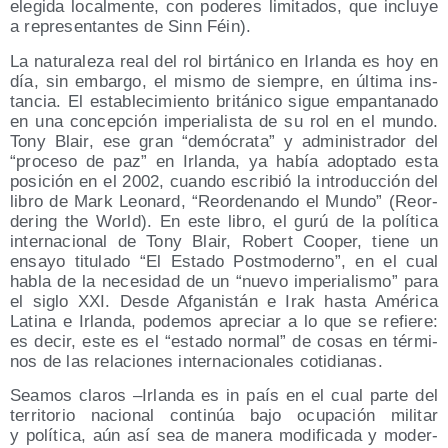
ele­gi­da local­men­te, con pode­res limi­ta­dos, que inclu­ye
a repre­sen­tan­tes de Sinn Féin).
La natu­ra­le­za real del rol bir­tá­ni­co en Irlan­da es hoy en
día, sin embar­go, el mis­mo de siem­pre, en últi­ma ins­
tan­cia. El esta­ble­ci­mien­to bri­tá­ni­co sigue empan­ta­na­do
en una con­cep­ción impe­ria­lis­ta de su rol en el mun­do.
Tony Blair, ese gran “demó­cra­ta” y admi­nis­tra­dor del
“pro­ce­so de paz” en Irlan­da, ya había adop­ta­do esta
posi­ción en el 2002, cuan­do escri­bió la intro­duc­ción del
libro de Mark Leo­nard, “Reor­de­nan­do el Mun­do” (Reor­
de­ring the World). En este libro, el gurú de la polí­ti­ca
inter­na­cio­nal de Tony Blair, Robert Cooper, tie­ne un
ensa­yo titu­la­do “El Esta­do Post­mo­derno”, en el cual
habla de la nece­si­dad de un “nue­vo impe­ria­lis­mo” para
el siglo XXI. Des­de Afga­nis­tán e Irak has­ta Amé­ri­ca
Lati­na e Irlan­da, pode­mos apre­ciar a lo que se refie­re:
es decir, este es el “esta­do nor­mal” de cosas en tér­mi­
nos de las rela­cio­nes inter­na­cio­na­les cotidianas.
Sea­mos cla­ros –Irlan­da es in país en el cual par­te del
terri­to­rio nacio­nal con­ti­núa bajo ocu­pa­ción mili­tar
y polí­ti­ca, aún así sea de mane­ra modi­fi­ca­da y moder­