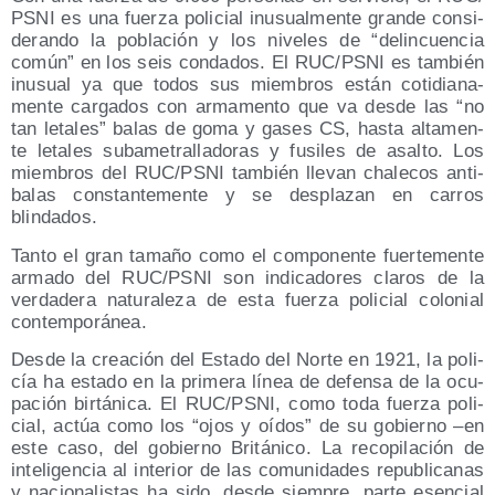
PSNI es una fuer­za poli­cial inusual­men­te gran­de con­si­
de­ran­do la pobla­ción y los nive­les de “delin­cuen­cia
común” en los seis con­da­dos. El RUC/​PSNI es tam­bién
inusual ya que todos sus miem­bros están coti­dia­na­
men­te car­ga­dos con arma­men­to que va des­de las “no
tan leta­les” balas de goma y gases CS, has­ta alta­men­
te leta­les subame­tra­lla­do­ras y fusi­les de asal­to. Los
miem­bros del RUC/​PSNI tam­bién lle­van cha­le­cos anti­
ba­las cons­tan­te­men­te y se des­pla­zan en carros
blindados.
Tan­to el gran tama­ño como el com­po­nen­te fuer­te­men­te
arma­do del RUC/​PSNI son indi­ca­do­res cla­ros de la
ver­da­de­ra natu­ra­le­za de esta fuer­za poli­cial colo­nial
contemporánea.
Des­de la crea­ción del Esta­do del Nor­te en 1921, la poli­
cía ha esta­do en la pri­me­ra línea de defen­sa de la ocu­
pa­ción bir­tá­ni­ca. El RUC/​PSNI, como toda fuer­za poli­
cial, actúa como los “ojos y oídos” de su gobierno –en
este caso, del gobierno Bri­tá­ni­co. La reco­pi­la­ción de
inte­li­gen­cia al inte­rior de las comu­ni­da­des repu­bli­ca­nas
y nacio­na­lis­tas ha sido, des­de siem­pre, par­te esen­cial