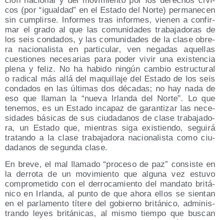
ción nacio­nal y del movi­mien­to por los dere­chos cívi­
cos (por “igual­dad” en el Esta­do del Nor­te) per­ma­ne­cen
sin cum­plir­se. Infor­mes tras infor­mes, vie­nen a con­fir­
mar el gra­do al que las comu­ni­da­des tra­ba­ja­do­ras de
los seis con­da­dos, y las comu­ni­da­des de la cla­se obre­
ra nacio­na­lis­ta en par­ti­cu­lar, ven nega­das aque­llas
cues­tio­nes nece­sa­rias para poder vivir una exis­ten­cia
ple­na y feliz. No ha habi­do nin­gún cam­bio estruc­tu­ral
o radi­cal más allá del maqui­lla­je del Esta­do de los seis
con­da­dos en las últi­mas dos déca­das; no hay nada de
eso que lla­man la “nue­va Irlan­da del Nor­te”. Lo que
tene­mos, es un Esta­do inca­paz de garan­ti­zar las nece­
si­da­des bási­cas de sus ciu­da­da­nos de cla­se tra­ba­ja­do­
ra, un Esta­do que, mien­tras siga exis­tien­do, segui­rá
tra­tan­do a la cla­se tra­ba­ja­do­ra nacio­na­lis­ta como ciu­
da­da­nos de segun­da clase.
En bre­ve, el mal lla­ma­do “pro­ce­so de paz” con­sis­te en
la derro­ta de un movi­mien­to que algu­na vez estu­vo
com­pro­me­ti­do con el derro­ca­mien­to del man­da­to bri­tá­
ni­co en Irlan­da, al pun­to de que aho­ra ellos se sien­tan
en el par­la­men­to títe­re del gobierno bri­tá­ni­co, admi­nis­
tran­do leyes bri­tá­ni­cas, al mis­mo tiem­po que bus­can