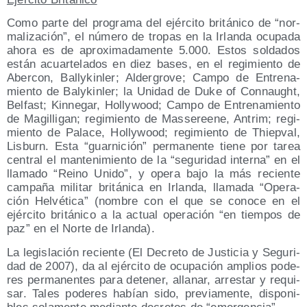
Como par­te del pro­gra­ma del ejér­ci­to bri­tá­ni­co de “nor­
ma­li­za­ción”, el núme­ro de tro­pas en la Irlan­da ocu­pa­da
aho­ra es de apro­xi­ma­da­men­te 5.000. Estos sol­da­dos
están acuar­te­la­dos en diez bases, en el regi­mien­to de
Aber­con, Bally­kin­ler; Alder­gro­ve; Cam­po de Entre­na­
mien­to de Baly­kin­ler; la Uni­dad de Duke of Con­naught,
Bel­fast; Kin­ne­gar, Holly­wood; Cam­po de Entre­na­mien­to
de Magi­lli­gan; regi­mien­to de Mas­se­ree­ne, Antrim; regi­
mien­to de Pala­ce, Holly­wood; regi­mien­to de Thiep­val,
Lis­burn. Esta “guar­ni­ción” per­ma­nen­te tie­ne por tarea
cen­tral el man­te­ni­mien­to de la “segu­ri­dad inter­na” en el
lla­ma­do “Rei­no Uni­do”, y ope­ra bajo la más recien­te
cam­pa­ña mili­tar bri­tá­ni­ca en Irlan­da, lla­ma­da “Ope­ra­
ción Hel­vé­ti­ca” (nom­bre con el que se cono­ce en el
ejér­ci­to bri­tá­ni­co a la actual ope­ra­ción “en tiem­pos de
paz” en el Nor­te de Irlanda).
La legis­la­ción recien­te (El Decre­to de Jus­ti­cia y Segu­ri­
dad de 2007), da al ejér­ci­to de ocu­pa­ción amplios pode­
res per­ma­nen­tes para dete­ner, alla­nar, arres­tar y requi­
sar. Tales pode­res habían sido, pre­via­men­te, dis­po­ni­