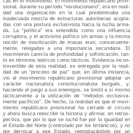
cas en el movi­mien­to. El movi­mien­to repu­bli­cano pro­vi­
sio­nal, duran­te su perío­do “revo­lu­cio­na­rio”, era en reali­
dad una orga­ni­za­ción en la cual pre­do­mi­na­ba una
inade­cua­da mez­cla de estruc­tu­ras auto­ri­ta­rias aco­pla­
das con una pos­tu­ra exclu­si­vis­ta hacia la lucha arma­
da. La “polí­ti­ca” era enten­di­da como una influen­cia
corrup­to­ra, y el acti­vis­mo polí­ti­co sin armas y la mis­ma
noción de movi­li­za­ción de masas eran, con­se­cuen­te­
men­te, rele­ga­das a una impor­tan­cia secun­da­ria. El
movi­mien­to care­cía de pro­fun­di­dad y sofis­ti­ca­ción, tan­
to en tér­mi­nos teó­ri­cos como tác­ti­cos. Evi­den­cia incon­
tro­ver­ti­ble de esta reali­dad, es entre­ga­da por la reali­
dad de un “pro­ce­so de paz” que, en últi­ma ins­tan­cia,
vio al movi­mien­to repu­bli­cano pro­vi­sio­nal adop­tar un
carác­ter nacio­na­lis­ta cons­ti­tu­cio­na­lis­ta bur­gués, y,
hacien­do el jue­go a sus enemi­gos, se limi­tó a sí mis­mo
tác­ti­ca­men­te a la uti­li­za­ción de “méto­dos exclu­si­va­
men­te pací­fi­cos”. De hecho, la reali­dad es que el movi­
mien­to repu­bli­cano pro­vi­sio­nal ha cerra­do el círcu­lo
y aho­ra bus­ca rees­cri­bir la his­to­ria y afir­mar, en retros­
pec­ti­va, que por lo que se luchó fue por la igual­dad
en
el Esta­do del Nor­te (con­tro­la­do por los bri­tá­ni­cos), y no
por derro­car a ese Esta­do, reem­pla­zán­do­lo por un