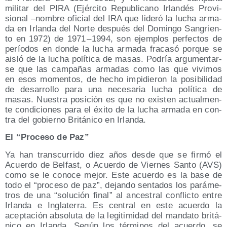
mili­tar del PIRA (Ejér­ci­to Repu­bli­cano Irlan­dés Pro­vi­
sio­nal –nom­bre ofi­cial del IRA que lide­ró la lucha arma­
da en Irlan­da del Nor­te des­pués del Domin­go San­grien­
to en 1972) de 1971 – 1994, son ejem­plos per­fec­tos de
perío­dos en don­de la lucha arma­da fra­ca­só por­que se
ais­ló de la lucha polí­ti­ca de masas. Podría argu­men­tar­
se que las cam­pa­ñas arma­das como las que vivi­mos
en esos momen­tos, de hecho impi­die­ron la posi­bi­li­dad
de desa­rro­llo para una nece­sa­ria lucha polí­ti­ca de
masas. Nues­tra posi­ción es que no exis­ten actual­men­
te con­di­cio­nes para el éxi­to de la lucha arma­da en con­
tra del gobierno Bri­tá­ni­co en Irlanda.
El “Pro­ce­so de Paz”
Ya han trans­cu­rri­do diez años des­de que se fir­mó el
Acuer­do de Bel­fast, o Acuer­do de Vier­nes San­to (AVS)
como se le cono­ce mejor. Este acuer­do es la base de
todo el “pro­ce­so de paz”, dejan­do sen­ta­dos los pará­me­
tros de una “solu­ción final” al ances­tral con­flic­to entre
Irlan­da e Ingla­te­rra. Es cen­tral en este acuer­do la
acep­ta­ción abso­lu­ta de la legi­ti­mi­dad del man­da­to bri­tá­
ni­co en Irlan­da. Según los tér­mi­nos del acuer­do, se