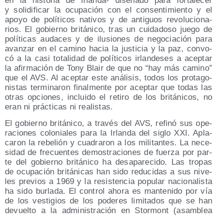
en la his­to­ria de Irlan­da- dise­ña­do para for­ta­le­cer
y soli­di­fi­car la ocu­pa­ción con el con­sen­ti­mien­to y el
apo­yo de polí­ti­cos nati­vos y de anti­guos revo­lu­cio­na­
rios. El gobierno bri­tá­ni­co, tras un cui­da­do­so jue­go de
polí­ti­cas auda­ces y de ilu­sio­nes de nego­cia­ción para
avan­zar en el camino hacia la jus­ti­cia y la paz, con­vo­
có a la casi tota­li­dad de polí­ti­cos irlan­de­ses a acep­tar
la afir­ma­ción de Tony Blair de que no “hay más camino”
que el AVS. Al acep­tar este aná­li­sis, todos los pro­ta­go­
nis­tas ter­mi­na­ron final­men­te por acep­tar que todas las
otras opcio­nes, inclui­do el reti­ro de los bri­tá­ni­cos, no
eran ni prác­ti­cas ni realistas.
El gobierno bri­tá­ni­co, a tra­vés del AVS, refi­nó sus ope­
ra­cio­nes colo­nia­les para la Irlan­da del siglo XXI. Apla­
ca­ron la rebe­lión y cua­dra­ron a los mili­tan­tes. La nece­
si­dad de fre­cuen­tes demos­tra­cio­nes de fuer­za por par­
te del gobierno bri­tá­ni­co ha des­apa­re­ci­do. Las tro­pas
de ocu­pa­ción bri­tá­ni­cas han sido redu­ci­das a sus nive­
les pre­vios a 1969 y la resis­ten­cia popu­lar nacio­na­lis­ta
ha sido bur­la­da. El con­trol aho­ra es man­te­ni­do por vía
de los ves­ti­gios de los pode­res limi­ta­dos que se han
devuel­to a la admi­nis­tra­ción en Stor­mont (asam­blea