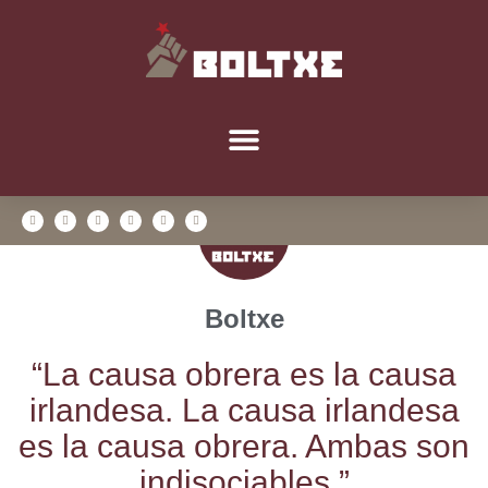
Boltxe
“La cau­sa obre­ra es la cau­sa
irlan­de­sa. La cau­sa irlan­de­sa
es la cau­sa obre­ra. Ambas son
indisociables.”