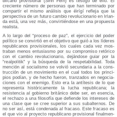
bli­cano pro­vi­sio­nal (Sinn Féin) es tes­ti­go de ello. El
cre­cien­te núme­ro de per­so­nas que han ter­mi­na­do por
com­par­tir el mis­mo aná­li­sis que éirí­gí refle­ja que la
pers­pec­ti­va de un futu­ro cam­bio revo­lu­cio­na­rio en Irlan­
da está, una vez más, con­vir­tién­do­se en una pro­pues­ta
realista.
A lo lar­go del “pro­ce­so de paz”, el ejer­ci­cio del poder
polí­ti­co se con­vir­tió en el obje­ti­vo que guió a los líde­res
repu­bli­ca­nos pro­vi­sio­na­les, los cua­les cada vez mos­
tra­ban menos entu­sias­mo por su com­pro­mi­so retó­ri­co
con el cam­bio revo­lu­cio­na­rio, deján­do­se guiar por la
“real­po­li­tik” y la bús­que­da de la res­pe­ta­bi­li­dad. Toda
men­ción al socia­lis­mo se vol­vió secun­da­ria a la cons­
truc­ción de un movi­mien­to en el cual todos los prin­ci­
pios podían, y de hecho fue­ron, tran­za­dos en nego­cia­
cio­nes con el enemi­go. Esto era la antí­te­sis de lo que
repre­sen­ta his­tó­ri­ca­men­te la lucha repu­bli­ca­na; la
resis­ten­cia al gobierno bri­tá­ni­co debe ser, en esen­cia,
el recha­zo a una filo­so­fía que defien­de los intere­ses de
una cla­se que se cree supe­rior a sus subal­ter­nos. De
no ser así, está con­de­na­da al fra­ca­so. Este fra­ca­so es
el que vio al pro­yec­to repu­bli­cano pro­vi­sio­nal final­men­