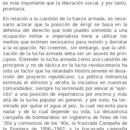
es más impor­tan­te que la libe­ra­ción social, y por tan­to,
prioritaria.
En rela­ción a la cues­tión de la fuer­za arma­da, es nece­
sa­rio acla­rar que la posi­ción de éirí­gí se basa en la
defen­sa del dere­cho que todo pue­blo some­ti­do a una
ocu­pa­ción mili­tar e impe­ria­lis­ta tie­ne a uti­li­zar los
medios que esti­men nece­sa­rios para resis­tir y derro­tar
a la ocu­pa­ción. No cree­mos, sin embar­go, que la uti­li­
za­ción de la lucha arma­da deba ser un asun­to de prin­
ci­pios. Enten­der la lucha arma­da como una cues­tión de
prin­ci­pios y no de tác­ti­ca en la lucha revo­lu­cio­na­ria ha
sido un fac­tor que ha retar­da­do his­tó­ri­ca­men­te el desa­
rro­llo del pro­yec­to repu­bli­cano. La polí­ti­ca mili­ta­ris­ta
esti­mu­la el eli­tis­mo y atro­fia la ini­cia­ti­va en nues­tras
comu­ni­da­des; siem­pre ha ter­mi­na­do por ele­var al “ejér­
ci­to” a una posi­ción de impor­tan­cia por enci­ma y más
allá de la lucha popu­lar en gene­ral, y por esto, ha ter­
mi­na­do por qui­tar el agua al pez, la cual nece­si­ta para
nadar y de la cual depen­de su vida. La desas­tro­sa
cam­pa­ña de bom­bar­deos en Ingla­te­rra de fines de los
‘30s y comien­zos de los ‘40s, la frus­tra­da Cam­pa­ña de
la Fron­te­ra de 1956 – 1962, y la fra­ca­sa­da cam­pa­ña