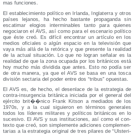
mas funciones.
El esta­ble­ci­mien­to polí­ti­co en Irlan­da, Ingla­te­rra y otros
paí­ses leja­nos, ha hecho bas­tan­te pro­pa­gan­da sin
esca­ti­mar elo­gios inter­mi­na­bles tan­to para quie­nes
nego­cia­ron el AVS, así como para el esce­na­rio polí­ti­co
que éste creó. Es difí­cil encon­trar un artícu­lo en los
medios ofi­cia­les o algún espa­cio en la tele­vi­sión que
vaya más allá de la retó­ri­ca y que pre­sen­te la reali­dad
de la actual situa­ción. Lo que no logran seña­lar es la
reali­dad de que la zona ocu­pa­da por los bri­tá­ni­cos está
hoy mucho más divi­di­da que antes. Esto no podía ser
de otra mane­ra, ya que el AVS se basa en una tos­ca
divi­sión sec­ta­ria del poder entre dos “tri­bus” opuestas.
El AVS es, de hecho, el des­en­la­ce de la estra­te­gia de
con­tra-insur­gen­cia bri­tá­ni­ca ini­cia­da por el gene­ral del
ejér­ci­to brit��nico Frank Kitson a media­dos de los
1970s, y a la cual siguie­ron en tér­mi­nos gene­ra­les
todos los líde­res mili­ta­res y polí­ti­cos bri­tá­ni­cos en lo
suce­si­vo. El AVS y sus ins­ti­tu­cio­nes, así como el con­
tex­to que creó, son sim­ple­men­te adi­cio­nes com­ple­men­
ta­rias a la estra­te­gia ori­gi­nal de tres pila­res de “Uls­te­ri­