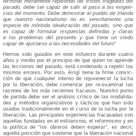
ter­mi­nar mera­men­te repi­tien­do las tris­tes tra­ge­dias del
pasa­do, debe ser capaz de salir al paso a las exi­gen­
cias del momen­to. Debe demos­trar al pue­blo de Irlan­da
que nues­tro nacio­na­lis­mo no es sen­ci­lla­men­te una
espe­cie de mór­bi­da idea­li­za­ción del pasa­do, sino que
es capaz de for­mu­lar res­pues­tas defi­ni­das y cla­ras
a los pro­ble­mas del pre­sen­te y que tie­ne un cre­do
capaz de ajus­tar­se a las nece­si­da­des del futu­ro
”
Hemos sido guia­dos en este esfuer­zo duran­te cua­tro
años y medio por el prin­ci­pio de que quien no apren­de
las lec­cio­nes del pasa­do, está con­de­na­do a repe­tir los
mis­mos erro­res. Por esto, éirí­gí tie­ne la fir­me con­vic­
ción de que cual­quier inten­to de reju­ve­ne­cer la lucha
por la libe­ra­ción, debe comen­zar por re-exa­mi­nar las
razo­nes de los más recien­tes fra­ca­sos. Nues­tro pun­to
de par­ti­da debe ser el aná­li­sis crí­ti­co de las moda­li­da­
des y méto­dos orga­ni­za­ti­vos y tác­ti­cos que han sido
usa­dos tra­di­cio­nal­men­te en el cur­so de la lucha por la
libe­ra­ción. Las prin­ci­pa­les expe­rien­cias fra­ca­sa­das son
aque­llas fun­da­das en el mili­ta­ris­mo, el refor­mis­mo y en
la polí­ti­ca de “los obre­ros deben espe­rar”, es decir,
aque­lla posi­ción que sos­tie­ne que la libe­ra­ción nacio­nal