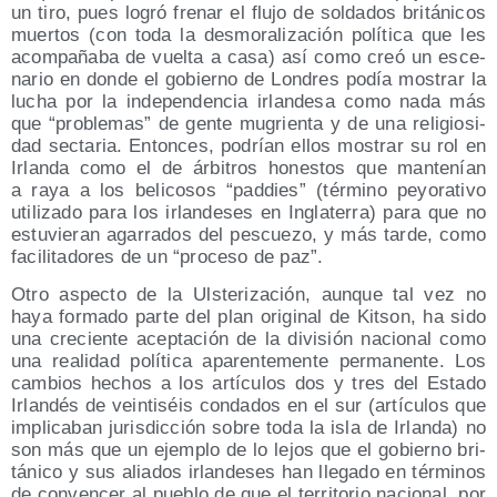
un tiro, pues logró fre­nar el flu­jo de sol­da­dos bri­tá­ni­cos
muer­tos (con toda la des­mo­ra­li­za­ción polí­ti­ca que les
acom­pa­ña­ba de vuel­ta a casa) así como creó un esce­
na­rio en don­de el gobierno de Lon­dres podía mos­trar la
lucha por la inde­pen­den­cia irlan­de­sa como nada más
que “pro­ble­mas” de gen­te mugrien­ta y de una reli­gio­si­
dad sec­ta­ria. Enton­ces, podrían ellos mos­trar su rol en
Irlan­da como el de árbi­tros hones­tos que man­te­nían
a raya a los beli­co­sos “pad­dies” (tér­mino peyo­ra­ti­vo
uti­li­za­do para los irlan­de­ses en Ingla­te­rra) para que no
estu­vie­ran aga­rra­dos del pes­cue­zo, y más tar­de, como
faci­li­ta­do­res de un “pro­ce­so de paz”.
Otro aspec­to de la Uls­te­ri­za­ción, aun­que tal vez no
haya for­ma­do par­te del plan ori­gi­nal de Kitson, ha sido
una cre­cien­te acep­ta­ción de la divi­sión nacio­nal como
una reali­dad polí­ti­ca apa­ren­te­men­te per­ma­nen­te. Los
cam­bios hechos a los artícu­los dos y tres del Esta­do
Irlan­dés de vein­ti­séis con­da­dos en el sur (artícu­los que
impli­ca­ban juris­dic­ción sobre toda la isla de Irlan­da) no
son más que un ejem­plo de lo lejos que el gobierno bri­
tá­ni­co y sus alia­dos irlan­de­ses han lle­ga­do en tér­mi­nos
de con­ven­cer al pue­blo de que el terri­to­rio nacio­nal, por