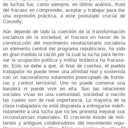
de luchas fue, como siem­pre, en últi­mo aná­li­sis, fru­to
del fra­ca­so en com­pren­der, acep­tar y tra­ba­jar para dar
una expre­sión prác­ti­ca, a este pos­tu­la­do cru­cial de
Connolly.
Aún dejan­do de lado la cues­tión de la trans­for­ma­ción
socia­lis­ta de la socie­dad, el fra­ca­so en hacer de la
cons­truc­ción del movi­mien­to revo­lu­cio­na­rio socia­lis­ta
un ele­men­to cen­tral del pro­gra­ma repu­bli­cano, ha sido
en gran medi­da la razón por la cual la lucha para ter­mi­
nar la ocu­pa­ción polí­ti­ca y mili­tar bri­tá­ni­ca ha fra­ca­sa­
do. Esto se debe a que, al final de cuen­tas, el pue­blo
tra­ba­ja­dor no pue­de tener una afi­ni­dad real y sos­te­ni­da
con un nacio­na­lis­mo sola­men­te preo­cu­pa­do de fron­te­
ras y con­trol terri­to­rial. Uno no pue­de comer­se una
ban­de­ra ni pue­de vivir en ella. Son las rela­cio­nes
socia­les vivas en una comu­ni­dad, socie­dad o nación
las cua­les son de real impor­tan­cia. La mayo­ría de la
cla­se tra­ba­ja­do­ra no está dis­pues­ta a entre­gar­se inde­fi­
ni­da­men­te a una lucha que no les pro­me­ta mejo­rar sus
cir­cuns­tan­cias mate­ria­les. El cre­cien­te éxo­do de mili­
tan­tes y anti­guos cola­bo­ra­do­res del movi­mien­to repu­