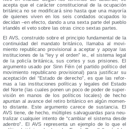
acep­ta que el carác­ter cons­ti­tu­cio­nal de la ocu­pa­ción
bri­tá­ni­ca no se modi­fi­ca­rá sino has­ta que una mayo­ría
de quie­nes viven en los seis con­da­dos ocu­pa­dos lo
deci­dan –en efec­to, dan­do a una sex­ta par­te del pue­blo
irlan­dés el veto sobre las otras cin­co sex­tas partes.
El AVS, cons­trui­do sobre el prin­ci­pio fun­da­men­tal de la
con­ti­nui­dad del man­da­to bri­tá­ni­co, lla­ma­ba al movi­
mien­to repu­bli­cano pro­vi­sio­nal a acep­tar y apo­yar las
ins­ti­tu­cio­nes de la “ley y el orden” ie., el sis­te­ma legal
de la poli­cía bri­tá­ni­ca, sus cor­tes y sus pri­sio­nes. El
argu­men­to usa­do por Sinn Féin (el par­ti­do polí­ti­co del
movi­mien­to repu­bli­cano pro­vi­sio­nal) para jus­ti­fi­car su
acep­ta­ción del “Esta­do de dere­cho”, es que las refor­
mas a las ins­ti­tu­cio­nes polí­ti­cas y lega­les del Esta­do
del Nor­te (las cua­les ponen un poco de poder de super­
vi­sión en manos de los polí­ti­cos loca­les) de hecho
apun­tan al avan­ce del reti­ro bri­tá­ni­co en algún momen­
to dis­tan­te. Este argu­men­to care­ce de sus­tan­cia. El
AVS tie­ne, de hecho, múl­ti­ples sal­va­guar­das para neu­
tra­li­zar cual­quier inten­to de “cam­biar el sis­te­ma des­de
aden­tro”. El AVS repre­sen­ta un ejem­plo de lo que el