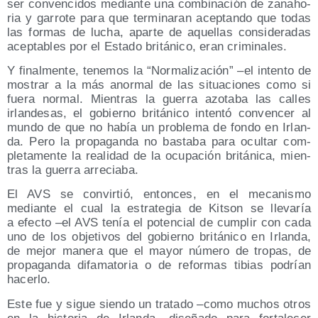
ser con­ven­ci­dos median­te una com­bi­na­ción de zanaho­
ria y garro­te para que ter­mi­na­ran acep­tan­do que todas
las for­mas de lucha, apar­te de aque­llas con­si­de­ra­das
acep­ta­bles por el Esta­do bri­tá­ni­co, eran criminales.
Y final­men­te, tene­mos la “Nor­ma­li­za­ción” –el inten­to de
mos­trar a la más anor­mal de las situa­cio­nes como si
fue­ra nor­mal. Mien­tras la gue­rra azo­ta­ba las calles
irlan­de­sas, el gobierno bri­tá­ni­co inten­tó con­ven­cer al
mun­do de que no había un pro­ble­ma de fon­do en Irlan­
da. Pero la pro­pa­gan­da no bas­ta­ba para ocul­tar com­
ple­ta­men­te la reali­dad de la ocu­pa­ción bri­tá­ni­ca, mien­
tras la gue­rra arreciaba.
El AVS se con­vir­tió, enton­ces, en el meca­nis­mo
median­te el cual la estra­te­gia de Kitson se lle­va­ría
a efec­to –el AVS tenía el poten­cial de cum­plir con cada
uno de los obje­ti­vos del gobierno bri­tá­ni­co en Irlan­da,
de mejor mane­ra que el mayor núme­ro de tro­pas, de
pro­pa­gan­da difa­ma­to­ria o de refor­mas tibias podrían
hacerlo.
Este fue y sigue sien­do un tra­ta­do –como muchos otros