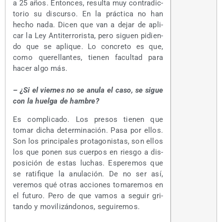
a 25 años. Enton­ces, resul­ta muy con­tra­dic­
to­rio su dis­cur­so. En la prác­ti­ca no han
hecho nada. Dicen que van a dejar de apli­
car la Ley Anti­te­rro­ris­ta, pero siguen pidien­
do que se apli­que. Lo con­cre­to es que,
como que­re­llan­tes, tie­nen facul­tad para
hacer algo más.
– ¿Si el vier­nes no se anu­la el caso, se sigue
con la huel­ga de hambre?
Es com­pli­ca­do. Los pre­sos tie­nen que
tomar dicha deter­mi­na­ción. Pasa por ellos.
Son los prin­ci­pa­les pro­ta­go­nis­tas, son ellos
los que ponen sus cuer­pos en ries­go a dis­
po­si­ción de estas luchas. Espe­re­mos que
se rati­fi­que la anu­la­ción. De no ser así,
vere­mos qué otras accio­nes toma­re­mos en
el futu­ro. Pero de que vamos a seguir gri­
tan­do y movi­li­zán­do­nos, seguiremos.