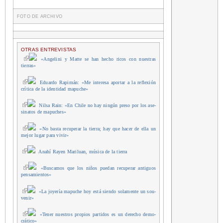
FOTO DE ARCHIVO
OTRAS ENTREVISTAS
«Ange­li­ni y Mat­te se han hecho ricos con nues­tras
tierras»
Eduar­do Rapi­mán: «Me intere­sa apor­tar a la refle­xión
crí­ti­ca de la iden­ti­dad mapuche»
Nil­sa Rain: «En Chi­le no hay nin­gún pre­so por los ase­
si­na­tos de mapuches»
«No bas­ta recu­pe­rar la tie­rra; hay que hacer de ella un
mejor lugar para vivir»
Anahí Rayen Mari­luan, músi­ca de la tierra
«Bus­ca­mos que los niños pue­dan recu­pe­rar anti­guos
pensamientos»
«La joye­ría mapu­che hoy está sien­do sola­men­te un sou­
ve­nir»
«Tener nues­tros pro­pios par­ti­dos es un dere­cho demo­
crá­ti­co»