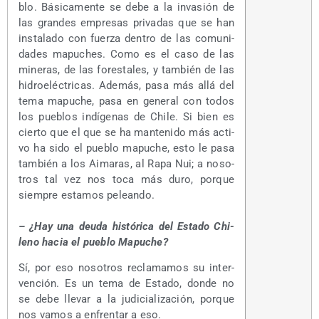
blo. Bási­ca­men­te se debe a la inva­sión de
las gran­des empre­sas pri­va­das que se han
ins­ta­la­do con fuer­za den­tro de las comu­ni­
da­des mapu­ches. Como es el caso de las
mine­ras, de las fores­ta­les, y tam­bién de las
hidro­eléc­tri­cas. Ade­más, pasa más allá del
tema mapu­che, pasa en gene­ral con todos
los pue­blos indí­ge­nas de Chi­le. Si bien es
cier­to que el que se ha man­te­ni­do más acti­
vo ha sido el pue­blo mapu­che, esto le pasa
tam­bién a los Aima­ras, al Rapa Nui; a noso­
tros tal vez nos toca más duro, por­que
siem­pre esta­mos peleando.
– ¿Hay una deu­da his­tó­ri­ca del Esta­do Chi­
leno hacia el pue­blo Mapuche?
Sí, por eso noso­tros recla­ma­mos su inter­
ven­ción. Es un tema de Esta­do, don­de no
se debe lle­var a la judi­cia­li­za­ción, por­que
nos vamos a enfren­tar a eso.