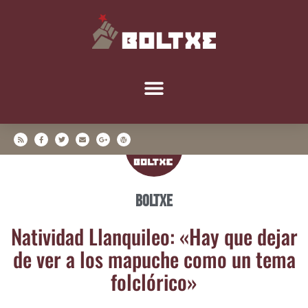
Boltxe
Nati­vi­dad Llan­qui­leo: «Hay que dejar
de ver a los mapu­che como un tema
folclórico»