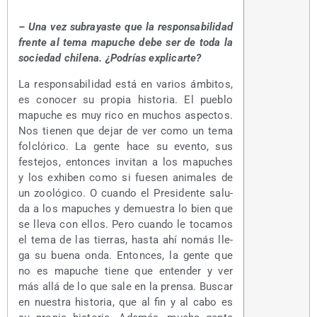
– Una vez sub­ra­yas­te que la res­pon­sa­bi­li­dad
fren­te al tema mapu­che debe ser de toda la
socie­dad chi­le­na. ¿Podrías explicarte?
La res­pon­sa­bi­li­dad está en varios ámbi­tos,
es cono­cer su pro­pia his­to­ria. El pue­blo
mapu­che es muy rico en muchos aspec­tos.
Nos tie­nen que dejar de ver como un tema
fol­cló­ri­co. La gen­te hace su even­to, sus
fes­te­jos, enton­ces invi­tan a los mapu­ches
y los exhi­ben como si fue­sen ani­ma­les de
un zoo­ló­gi­co. O cuan­do el Pre­si­den­te salu­
da a los mapu­ches y demues­tra lo bien que
se lle­va con ellos. Pero cuan­do le toca­mos
el tema de las tie­rras, has­ta ahí nomás lle­
ga su bue­na onda. Enton­ces, la gen­te que
no es mapu­che tie­ne que enten­der y ver
más allá de lo que sale en la pren­sa. Bus­car
en nues­tra his­to­ria, que al fin y al cabo es