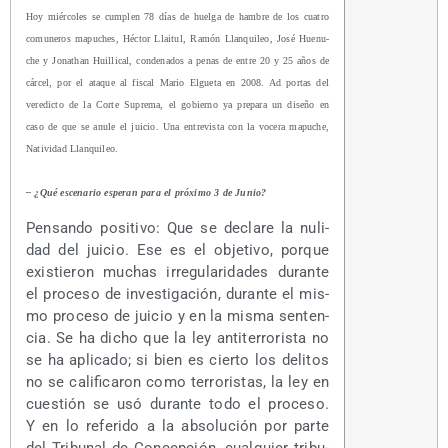
Hoy miér­co­les se cum­plen 78 días de huel­ga de ham­bre de los cua­tro
comu­ne­ros mapu­ches, Héc­tor Llai­tul, Ramón Llan­qui­leo, José Hue­nu­
che y Jonathan Hui­lli­cal, con­de­na­dos a penas de entre 20 y 25 años de
cár­cel, por el ata­que al fis­cal Mario Elgue­ta en 2008. Ad por­tas del
vere­dic­to de la Cor­te Supre­ma, el gobierno ya pre­pa­ra un dise­ño en
caso de que se anu­le el jui­cio. Una entre­vis­ta con la voce­ra mapu­che,
Nati­vi­dad Llanquileo.
– ¿Qué esce­na­rio espe­ran para el pró­xi­mo 3 de Junio?
Pen­san­do posi­ti­vo: Que se decla­re la nuli­
dad del jui­cio. Ese es el obje­ti­vo, por­que
exis­tie­ron muchas irre­gu­la­ri­da­des duran­te
el pro­ce­so de inves­ti­ga­ción, duran­te el mis­
mo pro­ce­so de jui­cio y en la mis­ma sen­ten­
cia. Se ha dicho que la ley anti­te­rro­ris­ta no
se ha apli­ca­do; si bien es cier­to los deli­tos
no se cali­fi­ca­ron como terro­ris­tas, la ley en
cues­tión se usó duran­te todo el pro­ce­so.
Y en lo refe­ri­do a la abso­lu­ción por par­te
del Tri­bu­nal de Con­cep­ción, cual­quier tri­bu­