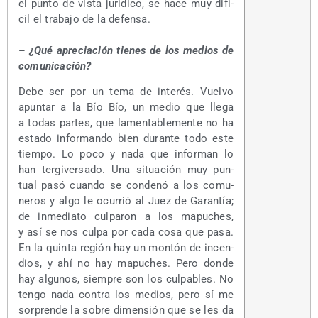
el pun­to de vis­ta jurí­di­co, se hace muy difí­
cil el tra­ba­jo de la defensa.
– ¿Qué apre­cia­ción tie­nes de los medios de
comunicación?
Debe ser por un tema de inte­rés. Vuel­vo
apun­tar a la Bío Bío, un medio que lle­ga
a todas par­tes, que lamen­ta­ble­men­te no ha
esta­do infor­man­do bien duran­te todo este
tiem­po. Lo poco y nada que infor­man lo
han ter­gi­ver­sa­do. Una situa­ción muy pun­
tual pasó cuan­do se con­de­nó a los comu­
ne­ros y algo le ocu­rrió al Juez de Garan­tía;
de inme­dia­to cul­pa­ron a los mapu­ches,
y así se nos cul­pa por cada cosa que pasa.
En la quin­ta región hay un mon­tón de incen­
dios, y ahí no hay mapu­ches. Pero don­de
hay algu­nos, siem­pre son los cul­pa­bles. No
ten­go nada con­tra los medios, pero sí me
sor­pren­de la sobre dimen­sión que se les da