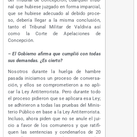
nal que hubie­se juz­ga­do en for­ma impar­cial,
que se hubie­se ade­cua­do al debi­do pro­ce­
so, debe­ría lle­gar a la mis­ma con­clu­sión,
tan­to el Tri­bu­nal Mili­tar de Val­di­via así
como la Cor­te de Ape­la­cio­nes de
Concepción.
– El Gobierno afir­ma que cum­plió con todas
sus deman­das. ¿Es cierto?
Noso­tros duran­te la huel­ga de ham­bre
pasa­da ini­cia­mos un pro­ce­so de con­ver­sa­
ción, y ellos se com­pro­me­tie­ron a no apli­
car la Ley Anti­te­rro­ris­ta. Pero duran­te todo
el pro­ce­so pidie­ron que se apli­ca­ra esa Ley;
se adhi­rie­ron a todas las prue­bas del Minis­
te­rio Públi­co en base a la Ley Anti­te­rro­ris­ta.
Inclu­so, aho­ra piden que no se anu­le el jui­
cio a favor de los comu­ne­ros y que rati­fi­
quen las sen­ten­cias y con­de­nar­los de 20