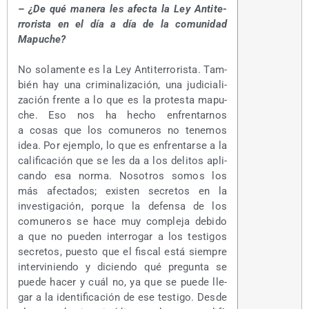
– ¿De qué mane­ra les afec­ta la Ley Anti­te­
rro­ris­ta en el día a día de la comu­ni­dad
Mapuche?
No sola­men­te es la Ley Anti­te­rro­ris­ta. Tam­
bién hay una cri­mi­na­li­za­ción, una judi­cia­li­
za­ción fren­te a lo que es la pro­tes­ta mapu­
che. Eso nos ha hecho enfren­tar­nos
a cosas que los comu­ne­ros no tene­mos
idea. Por ejem­plo, lo que es enfren­tar­se a la
cali­fi­ca­ción que se les da a los deli­tos apli­
can­do esa nor­ma. Noso­tros somos los
más afec­ta­dos; exis­ten secre­tos en la
inves­ti­ga­ción, por­que la defen­sa de los
comu­ne­ros se hace muy com­ple­ja debi­do
a que no pue­den inte­rro­gar a los tes­ti­gos
secre­tos, pues­to que el fis­cal está siem­pre
inter­vi­nien­do y dicien­do qué pre­gun­ta se
pue­de hacer y cuál no, ya que se pue­de lle­
gar a la iden­ti­fi­ca­ción de ese tes­ti­go. Des­de