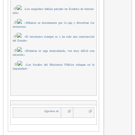
«Los mapu­ches habían pac­ta­do un Esta­tu­to de Auto­no­
mía»
«Métan­se su bicen­te­na­rio por la raja y devuel­van los
terri­to­rios»
«El terro­ris­mo siem­pre es y ha sido una cons­truc­ción
del Esta­do»
«Mien­tras se siga encar­ce­lan­do, veo muy difí­cil una
solución»
«Los fis­ca­les del Minis­te­rio Públi­co tra­ba­jan en la
impunidad»
sígue­nos
en