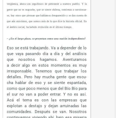
ver­güen­za, aho­ra son orgu­llo­sos de per­te­ne­cer a nues­tro pue­blo. Y la
gen­te que no es mapu­che, que se sien­te chi­le­na, comien­za a cues­tio­nar­
se; hay otros que pien­san que había­mos des­apa­re­ci­do y se dan cuen­ta de
que aún exis­ti­mos, que somos más de lo que dice la his­to­ria ofi­cial. En
el ámbi­to social, ha habi­do evo­lu­ción en el últi­mo tiempo.
– ¿En el lar­go pla­zo, se pro­yec­tan como una nación independiente?
Eso se está tra­ba­jan­do. Va a depen­der de lo
que vaya pasan­do día a día y del aná­li­sis
que noso­tros haga­mos. Aven­tu­rar­nos
a decir algo en estos momen­tos es muy
irres­pon­sa­ble. Tene­mos que tra­ba­jar los
deta­lles. Pero hay mucha gen­te que escu­
cha hablar de eso y se sien­te espan­ta­da,
como que poco menos que del Bío Bío para
el sur no van a poder entrar. Y no es así.
Acá el tema es con las empre­sas que
explo­tan a des­ta­jo y dejan arrui­na­das las
comu­ni­da­des. Des­pués se van. Noso­tros
con­ti­nua­mos vivien­do ahí, bajo esa mise­ria