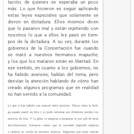
ta­ción, de quie­nes se espe­ra­ba un poco
más. Lo que hicie­ron es seguir apli­can­do
estas leyes espe­cia­les que sola­men­te se
die­ron en dic­ta­du­ra. Ellos mis­mos dicen
que lo pasa­ron mal y están repi­tien­do con
noso­tros lo que a ellos les pasó en tiem­
pos de la dic­ta­du­ra. A su vez, duran­te los
gobier­nos de la Con­cer­ta­ción fue cuan­do
se mató a nues­tros her­ma­nos mapu­che,
y los que los mata­ron están en liber­tad. En
ese sen­ti­do, en cuan­to a los gobier­nos, no
ha habi­do avan­ces; hablan del tema, pero
des­vían la aten­ción hablan­do de cómo han
crea­do algu­nos pro­gra­mas que en reali­dad
no han ser­vi­do a la comunidad.
Lo que sí han habi­do son avan­ces entre noso­tros. Vimos cómo la huel­
ga pasa­da mar­có un hito y se pudo infor­mar por dife­ren­tes medios los
moti­vos de ésta. Y la gen­te se empie­za a pre­gun­tar el por qué de estas
movi­li­za­cio­nes. Enton­ces vemos que la socie­dad mapu­che empie­za
a cam­biar su visión de noso­tros mis­mos. Mapu­ches que antes sen­tían