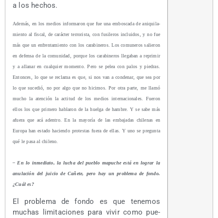
a los hechos.
Ade­más, en los medios infor­ma­ron que fue una embos­ca­da de ani­qui­la­
mien­to al fis­cal, de carác­ter terro­ris­ta, con fusi­le­ros inclui­dos, y no fue
más que un enfren­ta­mien­to con los cara­bi­ne­ros. Los comu­ne­ros salie­ron
en defen­sa de la comu­ni­dad, por­que los cara­bi­ne­ros lle­ga­ban a repri­mir
y a alla­nar en cual­quier momen­to. Pero se pelea con palos y pie­dras.
Enton­ces, lo que se recla­ma es que, si nos van a con­de­nar, que sea por
lo que suce­dió, no por algo que no hici­mos. Por otra par­te, me lla­mó
mucho la aten­ción la acti­tud de los medios inter­na­cio­na­les. Fue­ron
ellos los que pri­me­ro habla­ron de la huel­ga de ham­bre. Y se sabe más
afue­ra que acá aden­tro. En la mayo­ría de las emba­ja­das chi­le­nas en
Euro­pa han esta­do hacien­do pro­tes­tas fue­ra de ellas. Y uno se pre­gun­ta
qué le pasa al chileno.
– En lo inme­dia­to, la lucha del pue­blo mapu­che está en lograr la
anu­la­ción del jui­cio de Cañe­te, pero hay un pro­ble­ma de fon­do.
¿Cuál es?
El pro­ble­ma de fon­do es que tene­mos
muchas limi­ta­cio­nes para vivir como pue­