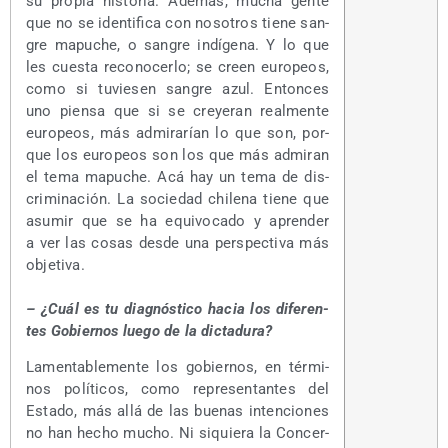
su pro­pia his­to­ria. Ade­más, mucha gen­te
que no se iden­ti­fi­ca con noso­tros tie­ne san­
gre mapu­che, o san­gre indí­ge­na. Y lo que
les cues­ta reco­no­cer­lo; se creen euro­peos,
como si tuvie­sen san­gre azul. Enton­ces
uno pien­sa que si se cre­ye­ran real­men­te
euro­peos, más admi­ra­rían lo que son, por­
que los euro­peos son los que más admi­ran
el tema mapu­che. Acá hay un tema de dis­
cri­mi­na­ción. La socie­dad chi­le­na tie­ne que
asu­mir que se ha equi­vo­ca­do y apren­der
a ver las cosas des­de una pers­pec­ti­va más
objetiva.
– ¿Cuál es tu diag­nós­ti­co hacia los dife­ren­
tes Gobier­nos lue­go de la dictadura?
Lamen­ta­ble­men­te los gobier­nos, en tér­mi­
nos polí­ti­cos, como repre­sen­tan­tes del
Esta­do, más allá de las bue­nas inten­cio­nes
no han hecho mucho. Ni siquie­ra la Con­cer­