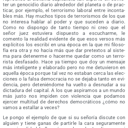
ter un geno­ci­dio dia­rio alre­de­dor del pla­ne­ta o de prac­
ti­car, por ejem­plo, el terro­ris­mo labo­ral entre incon­ta­
bles más. Hay muchos tipos de terro­ris­mos de los que
no intere­sa hablar al poder y que suce­den a dia­rio.
Como no dis­pon­go de tan­to tiem­po ni creo que el
señor juez estu­vie­ra dis­pues­to a escu­char­me, le
comen­to la reali­dad evi­den­te de que esos ver­sos más
explí­ci­tos los escri­bí en una épo­ca en la que mi filo­so­
fía era otra y no hacía más que dar pre­tex­tos al sis­te­
ma para dete­ner­me o hacer­me que­dar como un terro­
ris­ta des­fa­sa­do. Hace ya tiem­po que doy un men­sa­je
más inte­li­gen­te y ela­bo­ra­do pero no me detu­vie­ron en
aque­lla épo­ca por­que tal vez no esta­ban cer­ca las elec­
cio­nes o la fal­sa demo­cra­cia no se deja­ba tan­to en evi­
den­cia, pero dete­nién­do­me ha vuel­to a des­nu­dar a su
dic­ta­du­ra del capi­tal. A los que aspi­ra­mos a un mun­do
más jus­to nos impi­den con vio­len­cia que poda­mos
ejer­cer mul­ti­tud de dere­chos demo­crá­ti­cos ¿cómo no
vamos a esta­llar a veces?
Le pon­go el ejem­plo de que si su seño­ría dis­cu­te con
alguien y tie­ne ganas de par­tir­le la cara segu­ra­men­te