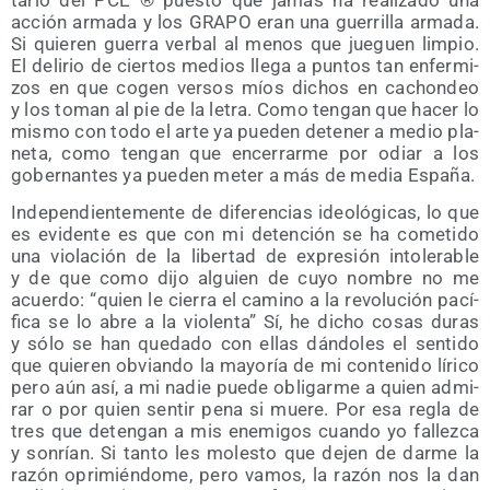
acción arma­da y los GRAPO eran una gue­rri­lla arma­da.
Si quie­ren gue­rra ver­bal al menos que jue­guen lim­pio.
El deli­rio de cier­tos medios lle­ga a pun­tos tan enfer­mi­
zos en que cogen ver­sos míos dichos en cachon­deo
y los toman al pie de la letra. Como ten­gan que hacer lo
mis­mo con todo el arte ya pue­den dete­ner a medio pla­
ne­ta, como ten­gan que ence­rrar­me por odiar a los
gober­nan­tes ya pue­den meter a más de media España.
Inde­pen­dien­te­men­te de dife­ren­cias ideo­ló­gi­cas, lo que
es evi­den­te es que con mi deten­ción se ha come­ti­do
una vio­la­ción de la liber­tad de expre­sión into­le­ra­ble
y de que como dijo alguien de cuyo nom­bre no me
acuer­do: “quien le cie­rra el camino a la revo­lu­ción pací­
fi­ca se lo abre a la vio­len­ta” Sí, he dicho cosas duras
y sólo se han que­da­do con ellas dán­do­les el sen­ti­do
que quie­ren obvian­do la mayo­ría de mi con­te­ni­do líri­co
pero aún así, a mi nadie pue­de obli­gar­me a quien admi­
rar o por quien sen­tir pena si mue­re. Por esa regla de
tres que deten­gan a mis enemi­gos cuan­do yo fallez­ca
y son­rían. Si tan­to les moles­to que dejen de dar­me la
razón opri­mién­do­me, pero vamos, la razón nos la dan