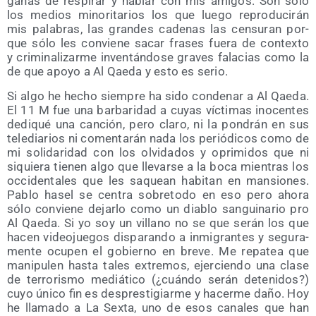
ganas de res­pi­rar y hablar con mis ami­gos. Son sólo
los medios mino­ri­ta­rios los que lue­go repro­du­ci­rán
mis pala­bras, las gran­des cade­nas las cen­su­ran por­
que sólo les con­vie­ne sacar fra­ses fue­ra de con­tex­to
y cri­mi­na­li­zar­me inven­tán­do­se gra­ves fala­cias como la
de que apo­yo a Al Qae­da y esto es serio.
Si algo he hecho siem­pre ha sido con­de­nar a Al Qae­da.
El 11 M fue una bar­ba­ri­dad a cuyas víc­ti­mas ino­cen­tes
dedi­qué una can­ción, pero cla­ro, ni la pon­drán en sus
tele­dia­rios ni comen­ta­rán nada los perió­di­cos como de
mi soli­da­ri­dad con los olvi­da­dos y opri­mi­dos que ni
siquie­ra tie­nen algo que lle­var­se a la boca mien­tras los
occi­den­ta­les que les saquean habi­tan en man­sio­nes.
Pablo hasel se cen­tra sobre­to­do en eso pero aho­ra
sólo con­vie­ne dejar­lo como un dia­blo san­gui­na­rio pro
Al Qae­da. Si yo soy un villano no se que serán los que
hacen video­jue­gos dis­pa­ran­do a inmi­gran­tes y segu­ra­
men­te ocu­pen el gobierno en bre­ve. Me repa­tea que
mani­pu­len has­ta tales extre­mos, ejer­cien­do una cla­se
de terro­ris­mo mediá­ti­co (¿cuán­do serán dete­ni­dos?)
cuyo úni­co fin es des­pres­ti­giar­me y hacer­me daño. Hoy
he lla­ma­do a La Sex­ta, uno de esos cana­les que han