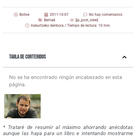
Boltxe
2011-10-07
No hay comentarios
Berriak
[jp_post_view]
Irakurtzeko denbora / Tiempo de lectura: 10 min.
Tabla de contenidos
No se ha encontrado ningún encabezado en esta
página.
* Tra­ta­ré de resu­mir al máxi­mo aho­rran­do anéc­do­tas
aun­que las haya para un libro e inten­tan­do mos­trar­me