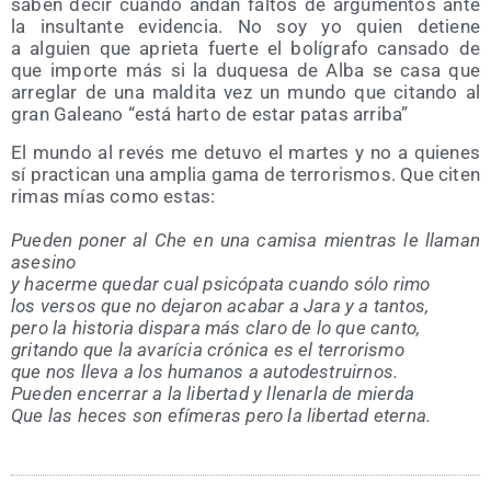
saben decir cuan­do andan fal­tos de argu­men­tos ante
la insul­tan­te evi­den­cia. No soy yo quien detie­ne
a alguien que aprie­ta fuer­te el bolí­gra­fo can­sa­do de
que impor­te más si la duque­sa de Alba se casa que
arre­glar de una mal­di­ta vez un mun­do que citan­do al
gran Galeano “está har­to de estar patas arriba”
El mun­do al revés me detu­vo el mar­tes y no a quie­nes
sí prac­ti­can una amplia gama de terro­ris­mos. Que citen
rimas mías como estas:
Pue­den poner al Che en una cami­sa mien­tras le lla­man
asesino
y hacer­me que­dar cual psi­có­pa­ta cuan­do sólo rimo
los ver­sos que no deja­ron aca­bar a Jara y a tantos,
pero la his­to­ria dis­pa­ra más cla­ro de lo que canto,
gri­tan­do que la ava­rí­cia cró­ni­ca es el terrorismo
que nos lle­va a los huma­nos a autodestruirnos.
Pue­den ence­rrar a la liber­tad y lle­nar­la de mierda
Que las heces son efí­me­ras pero la liber­tad eterna.