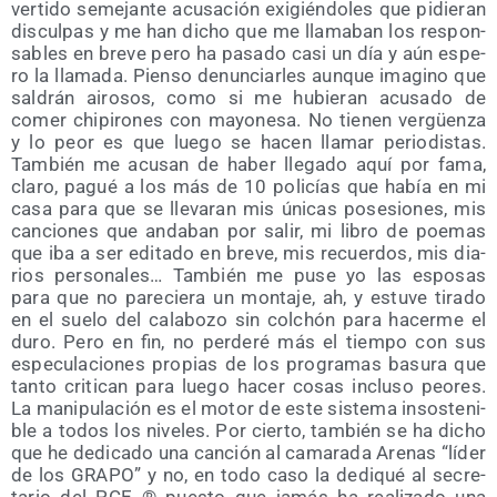
ver­ti­do seme­jan­te acu­sa­ción exi­gién­do­les que pidie­ran
dis­cul­pas y me han dicho que me lla­ma­ban los res­pon­
sa­bles en bre­ve pero ha pasa­do casi un día y aún espe­
ro la lla­ma­da. Pien­so denun­ciar­les aun­que ima­gino que
sal­drán airo­sos, como si me hubie­ran acu­sa­do de
comer chi­pi­ro­nes con mayo­ne­sa. No tie­nen ver­güen­za
y lo peor es que lue­go se hacen lla­mar perio­dis­tas.
Tam­bién me acu­san de haber lle­ga­do aquí por fama,
cla­ro, pagué a los más de 10 poli­cías que había en mi
casa para que se lle­va­ran mis úni­cas pose­sio­nes, mis
can­cio­nes que anda­ban por salir, mi libro de poe­mas
que iba a ser edi­ta­do en bre­ve, mis recuer­dos, mis dia­
rios per­so­na­les… Tam­bién me puse yo las espo­sas
para que no pare­cie­ra un mon­ta­je, ah, y estu­ve tira­do
en el sue­lo del cala­bo­zo sin col­chón para hacer­me el
duro. Pero en fin, no per­de­ré más el tiem­po con sus
espe­cu­la­cio­nes pro­pias de los pro­gra­mas basu­ra que
tan­to cri­ti­can para lue­go hacer cosas inclu­so peo­res.
La mani­pu­la­ción es el motor de este sis­te­ma insos­te­ni­
ble a todos los nive­les. Por cier­to, tam­bién se ha dicho
que he dedi­ca­do una can­ción al cama­ra­da Are­nas “líder
de los GRAPO” y no, en todo caso la dedi­qué al secre­
ta­rio del PCE ® pues­to que jamás ha rea­li­za­do una