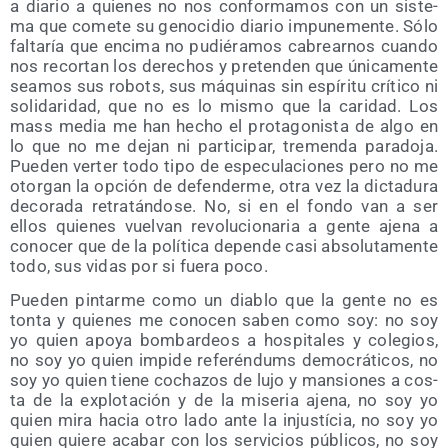
a dia­rio a quie­nes no nos con­for­ma­mos con un sis­te­
ma que come­te su geno­ci­dio dia­rio impu­ne­men­te. Sólo
fal­ta­ría que enci­ma no pudié­ra­mos cabrear­nos cuan­do
nos recor­tan los dere­chos y pre­ten­den que úni­ca­men­te
sea­mos sus robots, sus máqui­nas sin espí­ri­tu crí­ti­co ni
soli­da­ri­dad, que no es lo mis­mo que la cari­dad. Los
mass media me han hecho el pro­ta­go­nis­ta de algo en
lo que no me dejan ni par­ti­ci­par, tre­men­da para­do­ja.
Pue­den ver­ter todo tipo de espe­cu­la­cio­nes pero no me
otor­gan la opción de defen­der­me, otra vez la dic­ta­du­ra
deco­ra­da retra­tán­do­se. No, si en el fon­do van a ser
ellos quie­nes vuel­van revo­lu­cio­na­ria a gen­te aje­na a
cono­cer que de la polí­ti­ca depen­de casi abso­lu­ta­men­te
todo, sus vidas por si fue­ra poco.
Pue­den pin­tar­me como un dia­blo que la gen­te no es
ton­ta y quie­nes me cono­cen saben como soy: no soy
yo quien apo­ya bom­bar­deos a hos­pi­ta­les y cole­gios,
no soy yo quien impi­de refe­rén­dums demo­crá­ti­cos, no
soy yo quien tie­ne cocha­zos de lujo y man­sio­nes a cos­
ta de la explo­ta­ción y de la mise­ria aje­na, no soy yo
quien mira hacia otro lado ante la injus­tí­cia, no soy yo
quien quie­re aca­bar con los ser­vi­cios públi­cos, no soy