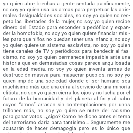
yo quien abre bre­chas a gen­te sen­ta­da pací­fi­ca­men­te,
no soy yo quien usa las armas para per­pe­tuar las abis­
ma­les des­igual­da­des socia­les, no soy yo quien no res­
pe­ta las liber­ta­des de la mujer, no soy yo quien reci­be
dine­ro del Esta­do para escon­der a pedó­fi­los y expan­
der la homo­fo­bia, no soy yo quien quie­re finan­ciar misi­
les para que niños no pue­dan tener una infan­cia, no soy
yo quien quie­re un sis­te­ma escla­vis­ta, no soy yo quien
tie­ne cana­les de TV y perió­di­cos para ben­de­cir al fas­
cis­mo, no soy yo quien per­ma­ne­ce impa­si­ble ante una
his­to­ria que en dema­sia­das cosas pare­ce anqui­lo­sa­da
en la edad media, no soy yo quien inven­ta armas de
des­truc­ción masi­va para masa­crar pue­blos, no soy yo
quien impi­de una socie­dad don­de el ser humano sea
muchí­si­mo más que una cifra al ser­vi­cio de una mino­ría
eli­tis­ta, no soy yo quien cie­rra los ojos y no lucha por el
futu­ro de la huma­ni­dad y del pla­ne­ta al fin y al cabo
cuyos “amos” arra­san sin con­tem­pla­cio­nes por unos
tri­llo­nes más, no soy yo quien se nutre del racis­mo
para ganar votos…¿sigo? Como he dicho antes el tema
del terro­ris­mo daría para tan­tí­si­mo… Segu­ra­men­te me
acu­sa­rán de hacer dema­go­gia pero es lo úni­co que