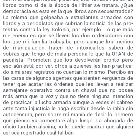
libros como si de la épo­ca de Hitler se tra­ta­ra. ¿Qué
demo­cra­cia es esta en la que libros son secues­tra­dos?
La mis­ma que gol­pea­ba a estu­dian­tes arma­dos con
libros y a perio­dis­tas que cubrían la notí­cia de las pro­
tes­tas con­tra la ley Bolo­nia, por ejem­plo. Lo que más
me ener­va es que se lle­ven los dos orde­na­do­res con
los que mi fami­lia tra­ba­ja­ba pero aun­que los medios
de mani­pu­la­ción tra­ten de into­xi­car­los saben de
sobras que ten­go de mala per­so­na lo que la OTAN de
paci­fis­ta. Pro­me­ten que los devol­ve­rán pron­to pero
eso aún está por ver, otros a quie­nes les han prac­ti­ca­
do simi­la­res regis­tros no cuen­tan lo mis­mo. Per­ci­bo en
las caras de algu­nos agen­tes que sien­ten ver­güen­za de
tener que aca­tar las órde­nes que les lle­van a rea­li­zar
seme­jan­te ope­ra­ti­vo con­tra un cha­val que no posee
más arma que la voz y que no tie­ne nin­gu­na inten­ción
de prac­ti­car la lucha arma­da aun­que a veces el cabreo
ante tan­ta injus­tí­cia le haga escri­bir des­de la rabia sin
auto­cen­su­ra, pero sobre mi manía de decir lo pri­me­ro
que pien­so ya comen­ta­ré algo lue­go. La abo­ga­da de
ofi­cio tam­bién alu­ci­na, no le pue­de cua­drar que alguien
así sea regis­tra­do cual talibán.