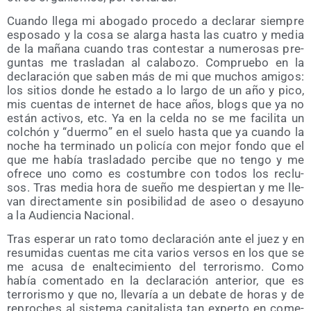
Cuan­do lle­ga mi abo­ga­do pro­ce­do a decla­rar siem­pre
espo­sa­do y la cosa se alar­ga has­ta las cua­tro y media
de la maña­na cuan­do tras con­tes­tar a nume­ro­sas pre­
gun­tas me tras­la­dan al cala­bo­zo. Com­prue­bo en la
decla­ra­ción que saben más de mi que muchos ami­gos:
los sitios don­de he esta­do a lo lar­go de un año y pico,
mis cuen­tas de inter­net de hace años, blogs que ya no
están acti­vos, etc. Ya en la cel­da no se me faci­li­ta un
col­chón y “duer­mo” en el sue­lo has­ta que ya cuan­do la
noche ha ter­mi­na­do un poli­cía con mejor fon­do que el
que me había tras­la­da­do per­ci­be que no ten­go y me
ofre­ce uno como es cos­tum­bre con todos los reclu­
sos. Tras media hora de sue­ño me des­pier­tan y me lle­
van direc­ta­men­te sin posi­bi­li­dad de aseo o desa­yuno
a la Audien­cia Nacional.
Tras espe­rar un rato tomo decla­ra­ción ante el juez y en
resu­mi­das cuen­tas me cita varios ver­sos en los que se
me acu­sa de enal­te­ci­mien­to del terro­ris­mo. Como
había comen­ta­do en la decla­ra­ción ante­rior, que es
terro­ris­mo y que no, lle­va­ría a un deba­te de horas y de
repro­ches al sis­te­ma capi­ta­lis­ta tan exper­to en come­