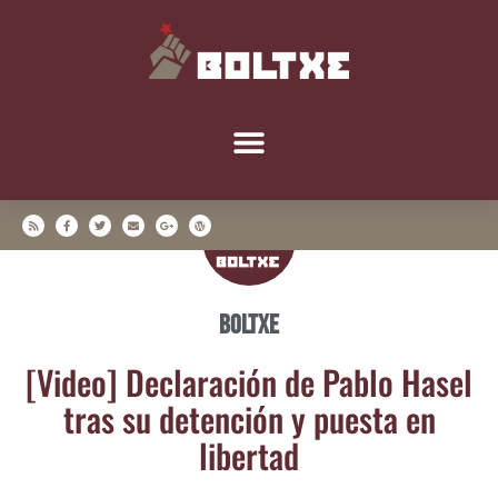
Boltxe
[Video] Decla­ra­ción de Pablo Hasel
tras su deten­ción y pues­ta en
libertad