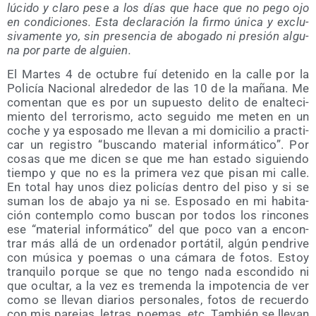
lúci­do y cla­ro pese a los días que hace que no pego ojo
en con­di­cio­nes. Esta decla­ra­ción la fir­mo úni­ca y exclu­
si­va­men­te yo, sin pre­sen­cia de abo­ga­do ni pre­sión algu­
na por par­te de alguien.
El Mar­tes 4 de octu­bre fuí dete­ni­do en la calle por la
Poli­cía Nacio­nal alre­de­dor de las 10 de la maña­na. Me
comen­tan que es por un supues­to deli­to de enal­te­ci­
mien­to del terro­ris­mo, acto segui­do me meten en un
coche y ya espo­sa­do me lle­van a mi domi­ci­lio a prac­ti­
car un regis­tro “bus­can­do mate­rial infor­má­ti­co”. Por
cosas que me dicen se que me han esta­do siguien­do
tiem­po y que no es la pri­me­ra vez que pisan mi calle.
En total hay unos diez poli­cías den­tro del piso y si se
suman los de aba­jo ya ni se. Espo­sa­do en mi habi­ta­
ción con­tem­plo como bus­can por todos los rin­co­nes
ese “mate­rial infor­má­ti­co” del que poco van a encon­
trar más allá de un orde­na­dor por­tá­til, algún pen­dri­ve
con músi­ca y poe­mas o una cáma­ra de fotos. Estoy
tran­qui­lo por­que se que no ten­go nada escon­di­do ni
que ocul­tar, a la vez es tre­men­da la impo­ten­cia de ver
como se lle­van dia­rios per­so­na­les, fotos de recuer­do
con mis pare­jas, letras, poe­mas, etc. Tam­bién se lle­van