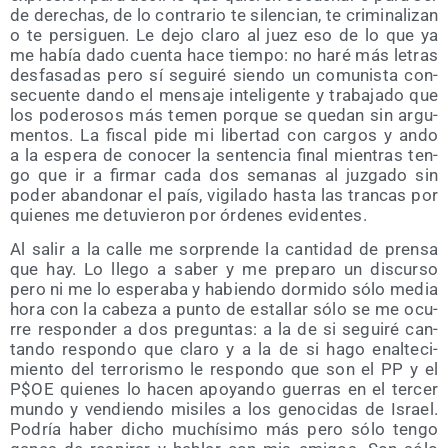
de dere­chas, de lo con­tra­rio te silen­cian, te cri­mi­na­li­zan
o te per­si­guen. Le dejo cla­ro al juez eso de lo que ya
me había dado cuen­ta hace tiem­po: no haré más letras
des­fa­sa­das pero sí segui­ré sien­do un comu­nis­ta con­
se­cuen­te dan­do el men­sa­je inte­li­gen­te y tra­ba­ja­do que
los pode­ro­sos más temen por­que se que­dan sin argu­
men­tos. La fis­cal pide mi liber­tad con car­gos y ando
a la espe­ra de cono­cer la sen­ten­cia final mien­tras ten­
go que ir a fir­mar cada dos sema­nas al juz­ga­do sin
poder aban­do­nar el país, vigi­la­do has­ta las tran­cas por
quie­nes me detu­vie­ron por órde­nes evidentes.
Al salir a la calle me sor­pren­de la can­ti­dad de pren­sa
que hay. Lo lle­go a saber y me pre­pa­ro un dis­cur­so
pero ni me lo espe­ra­ba y habien­do dor­mi­do sólo media
hora con la cabe­za a pun­to de esta­llar sólo se me ocu­
rre res­pon­der a dos pre­gun­tas: a la de si segui­ré can­
tan­do res­pon­do que cla­ro y a la de si hago enal­te­ci­
mien­to del terro­ris­mo le res­pon­do que son el PP y el
P$OE quie­nes lo hacen apo­yan­do gue­rras en el ter­cer
mun­do y ven­dien­do misi­les a los geno­ci­das de Israel.
Podría haber dicho muchí­si­mo más pero sólo ten­go