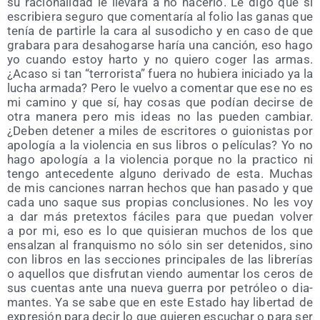
su racio­na­li­dad le lle­va­rá a no hacer­lo. Le digo que si
escri­bie­ra segu­ro que comen­ta­ría al folio las ganas que
tenía de par­tir­le la cara al suso­di­cho y en caso de que
gra­ba­ra para des­aho­gar­se haría una can­ción, eso hago
yo cuan­do estoy har­to y no quie­ro coger las armas.
¿Aca­so si tan “terro­ris­ta” fue­ra no hubie­ra ini­cia­do ya la
lucha arma­da? Pero le vuel­vo a comen­tar que ese no es
mi camino y que sí, hay cosas que podían decir­se de
otra mane­ra pero mis ideas no las pue­den cam­biar.
¿Deben dete­ner a miles de escri­to­res o guio­nis­tas por
apo­lo­gía a la vio­len­cia en sus libros o pelí­cu­las? Yo no
hago apo­lo­gía a la vio­len­cia por­que no la prac­ti­co ni
ten­go ante­ce­den­te alguno deri­va­do de esta. Muchas
de mis can­cio­nes narran hechos que han pasa­do y que
cada uno saque sus pro­pias con­clu­sio­nes. No les voy
a dar más pre­tex­tos fáci­les para que pue­dan vol­ver
a por mi, eso es lo que qui­sie­ran muchos de los que
ensal­zan al fran­quis­mo no sólo sin ser dete­ni­dos, sino
con libros en las sec­cio­nes prin­ci­pa­les de las libre­rías
o aque­llos que dis­fru­tan vien­do aumen­tar los ceros de
sus cuen­tas ante una nue­va gue­rra por petró­leo o dia­
man­tes. Ya se sabe que en este Esta­do hay liber­tad de
expre­sión para decir lo que quie­ren escu­char o para ser