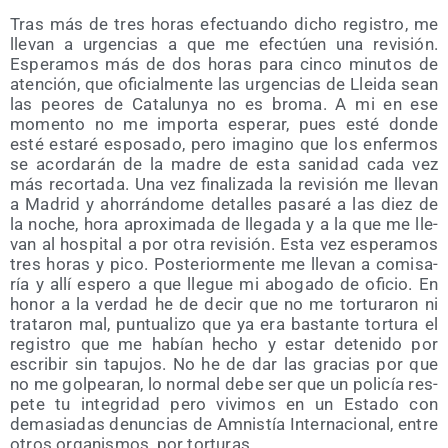
Tras más de tres horas efec­tuan­do dicho regis­tro, me
lle­van a urgen­cias a que me efec­túen una revi­sión.
Espe­ra­mos más de dos horas para cin­co minu­tos de
aten­ción, que ofi­cial­men­te las urgen­cias de Llei­da sean
las peo­res de Cata­lun­ya no es bro­ma. A mi en ese
momen­to no me impor­ta espe­rar, pues esté don­de
esté esta­ré espo­sa­do, pero ima­gino que los enfer­mos
se acor­da­rán de la madre de esta sani­dad cada vez
más recor­ta­da. Una vez fina­li­za­da la revi­sión me lle­van
a Madrid y aho­rrán­do­me deta­lles pasa­ré a las diez de
la noche, hora apro­xi­ma­da de lle­ga­da y a la que me lle­
van al hos­pi­tal a por otra revi­sión. Esta vez espe­ra­mos
tres horas y pico. Pos­te­rior­men­te me lle­van a comi­sa­
ría y allí espe­ro a que lle­gue mi abo­ga­do de ofi­cio. En
honor a la ver­dad he de decir que no me tor­tu­ra­ron ni
tra­ta­ron mal, pun­tua­li­zo que ya era bas­tan­te tor­tu­ra el
regis­tro que me habían hecho y estar dete­ni­do por
escri­bir sin tapu­jos. No he de dar las gra­cias por que
no me gol­pea­ran, lo nor­mal debe ser que un poli­cía res­
pe­te tu inte­gri­dad pero vivi­mos en un Esta­do con
dema­sia­das denun­cias de Amnis­tía Inter­na­cio­nal, entre
otros orga­nis­mos, por torturas.