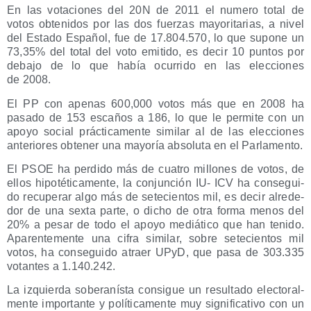
En las vota­cio­nes del 20N de 2011 el nume­ro total de
votos obte­ni­dos por las dos fuer­zas mayo­ri­ta­rias, a nivel
del Esta­do Espa­ñol, fue de 17.804.570, lo que supo­ne un
73,35% del total del voto emi­ti­do, es decir 10 pun­tos por
deba­jo de lo que había ocu­rri­do en las elec­cio­nes
de 2008.
El PP con ape­nas 600,000 votos más que en 2008 ha
pasa­do de 153 esca­ños a 186, lo que le per­mi­te con un
apo­yo social prác­ti­ca­men­te simi­lar al de las elec­cio­nes
ante­rio­res obte­ner una mayo­ría abso­lu­ta en el Parlamento.
El PSOE ha per­di­do más de cua­tro millo­nes de votos, de
ellos hipo­té­ti­ca­men­te, la con­jun­ción IU- ICV ha con­se­gui­
do recu­pe­rar algo más de sete­cien­tos mil, es decir alre­de­
dor de una sex­ta par­te, o dicho de otra for­ma menos del
20% a pesar de todo el apo­yo mediá­ti­co que han teni­do.
Apa­ren­te­men­te una cifra simi­lar, sobre sete­cien­tos mil
votos, ha con­se­gui­do atraer UPyD, que pasa de 303.335
votan­tes a 1.140.242.
La izquier­da sobe­ra­nís­ta con­si­gue un resul­ta­do elec­to­ral­
men­te impor­tan­te y polí­ti­ca­men­te muy sig­ni­fi­ca­ti­vo con un