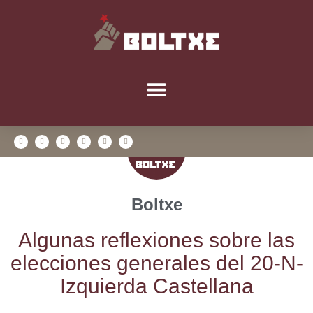
Boltxe
Algu­nas refle­xio­nes sobre las
elec­cio­nes gene­ra­les del 20-N-
Izquier­da Castellana