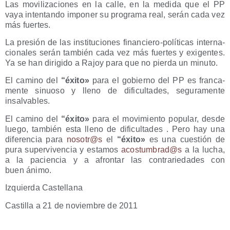
Las movi­li­za­cio­nes en la calle, en la medi­da que el PP
vaya inten­tan­do impo­ner su pro­gra­ma real, serán cada vez
más fuertes.
La pre­sión de las ins­ti­tu­cio­nes finan­cie­ro-polí­ti­cas inter­na­
cio­na­les serán tam­bién cada vez más fuer­tes y exi­gen­tes.
Ya se han diri­gi­do a Rajoy para que no pier­da un minuto.
El camino del
“éxi­to»
para el gobierno del PP es fran­ca­
men­te sinuo­so y lleno de difi­cul­ta­des, segu­ra­men­te
insalvables.
El camino del
“éxi­to»
para el movi­mien­to popu­lar, des­de
lue­go, tam­bién esta lleno de difi­cul­ta­des . Pero hay una
dife­ren­cia para
nosotr@s
el
“éxi­to»
es una cues­tión de
pura super­vi­ven­cia y esta­mos
acostumbrad@s
a la lucha,
a la pacien­cia y a afron­tar las con­tra­rie­da­des con
buen ánimo.
Izquier­da Castellana
Cas­ti­lla a 21 de noviem­bre de 2011