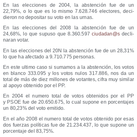
En las elec­cio­nes de 2004, la abs­ten­ción fue de un
22,79%, o lo que es lo mis­mo 7.628.746 elec­to­res, deci­
die­ron no depo­si­tar su voto en las urnas.
En las elec­cio­nes del 2008 la abs­ten­ción fue de un
24,68%, lo que supu­so que 8.360.597
ciudadan@s
decli­
na­ran votar.
En las elec­cio­nes del 20N la abs­ten­ción fue de un 28,31%
lo que ha afec­ta­do a 9.710.775 personas.
En este ulti­mo caso si suma­mos a la abs­ten­ción, los votos
en blan­co 333.095 y los votos nulos 317.886, nos da un
total de más de diez millo­nes de votan­tes, cifra muy simi­lar
al apo­yo obte­ni­do por el PP.
En 2004 el nume­ro total de votos obte­ni­dos por el PP
y PSOE fue de 20.650.675, lo cual supo­ne en por­cen­ta­jes
un 80,23% del voto emitido.
En el año 2008 el nume­ro total de votos obte­ni­do por esas
dos fuer­zas polí­ti­cas fue de 21.234.437, lo que supo­ne un
por­cen­ta­je del 83,75%.