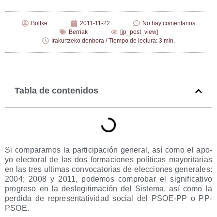
Boltxe
2011-11-22
No hay comentarios
Berriak
[jp_post_view]
Irakurtzeko denbora / Tiempo de lectura: 3 min.
Tabla de contenidos
Si com­pa­ra­mos la par­ti­ci­pa­ción gene­ral, así como el apo­
yo elec­to­ral de las dos for­ma­cio­nes polí­ti­cas mayo­ri­ta­rias
en las tres ulti­mas con­vo­ca­to­rias de elec­cio­nes gene­ra­les:
2004; 2008 y 2011, pode­mos com­pro­bar el sig­ni­fi­ca­ti­vo
pro­gre­so en la des­le­gi­ti­ma­ción del Sis­te­ma, así como la
per­di­da de repre­sen­ta­ti­vi­dad social del PSOE-PP o PP-
PSOE.