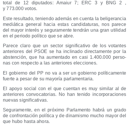
total de 12 dipu­tados: Amaiur 7; ERC 3 y BNG 2 ,
y 773.000 votos.
Este resul­ta­do, tenien­do ade­más en cuen­ta la beli­ge­ran­cia
mediá­ti­ca gene­ral hacia estas can­di­da­tu­ras, nos pare­ce
del mayor inte­rés y segu­ra­men­te ten­drán una gran uti­li­dad
en el perio­do polí­ti­co que se abre.
Pare­ce cla­ro que un sec­tor sig­ni­fi­ca­ti­vo de los votan­tes
ante­rio­res del PSOE se ha incli­na­do direc­ta­men­te por la
abs­ten­ción, que ha aumen­ta­do en casi 1.400.000 per­so­
nas con res­pec­to a las ante­rio­res elecciones.
El gobierno del PP no va a ser un gobierno polí­ti­ca­men­te
fuer­te a pesar de su mayo­ría parlamentaria.
El apo­yo social con el que cuen­tan es muy simi­lar al de
ante­rio­res con­vo­ca­to­rias. No han teni­do incor­po­ra­cio­nes
nue­vas significativas.
Segu­ra­men­te, en el pró­xi­mo Par­la­men­to habrá un gra­do
de con­fron­ta­ción polí­ti­ca y de dina­mis­mo mucho mayor del
que hubo has­ta ahora.