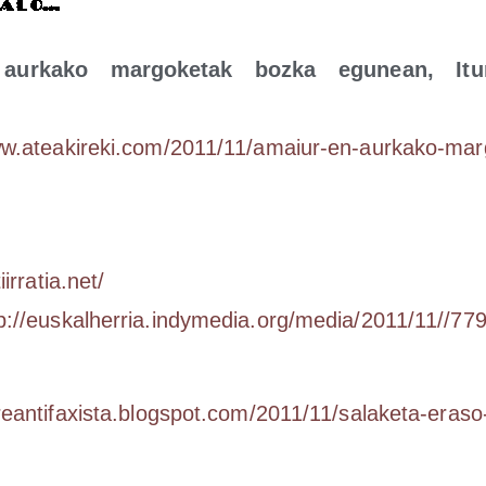
ur­ka­ko mar­go­ke­tak boz­ka egu­nean, Itu
tea​ki​re​ki​.com/​2​0​1​1​/​1​1​/​a​m​a​i​u​r​-​e​n​-​a​u​r​k​a​k​o​-​m​a​r​g​
ii​rra​tia​.net/
p://euskalherria.indymedia.org/media/2011/11//7
​ti​fa​xis​ta​.blogs​pot​.com/​2​0​1​1​/​1​1​/​s​a​l​a​k​e​t​a​-​e​r​a​s​o​-​f​a​