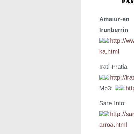
Amaiur-en a
Irunberrin
http://​www​.a
k​a​.​h​tml
Ira­ti Irratia.
http://​ira​t
Mp3:
htt
Sare Info:
http://​sarean
a​r​r​o​a​.​h​tml