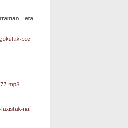
­rra­man eta
o​k​e​t​a​k​-​b​o​z​
7977.mp3
x​i​s​t​a​k​-​n​a​f​