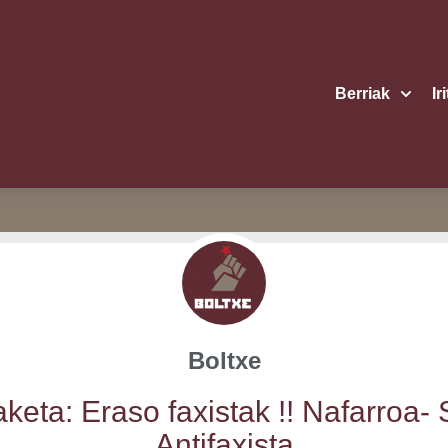
Berriak
Ir
Boltxe
­ke­ta: Era­so faxis­tak !! Nafa­rroa-
Antifaxista