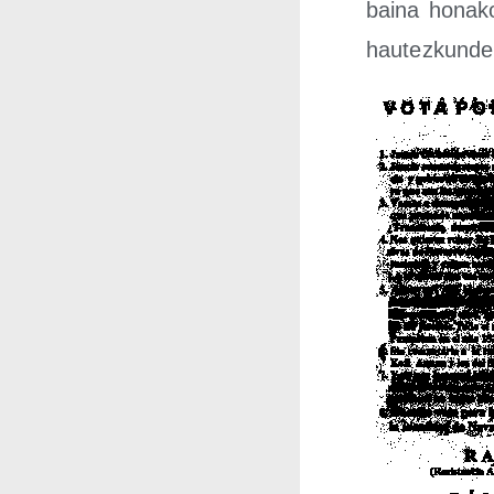
bai­na hona­
hau­tez­kun­de