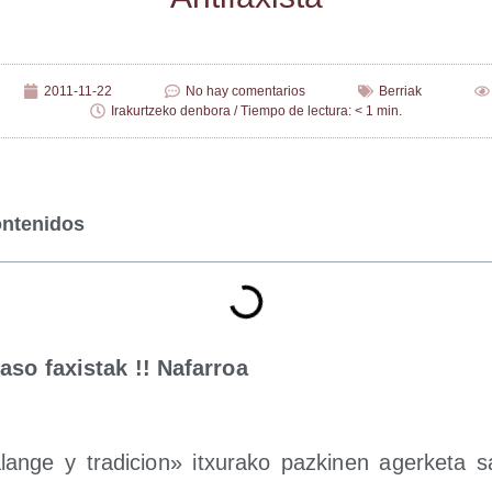
2011-11-22
No hay comentarios
Berriak
Irakurtzeko denbora / Tiempo de lectura: < 1 min.
ontenidos
ra­so faxis­tak !! Nafarroa
an­ge y tra­di­cion» itxu­ra­ko paz­ki­nen ager­ke­ta 