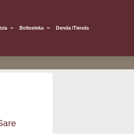
itzia
Boltxe­te­ka
Den­da /​Tien­da
 Sare