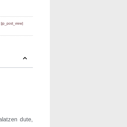
[jp_post_view]
salatzen dute,