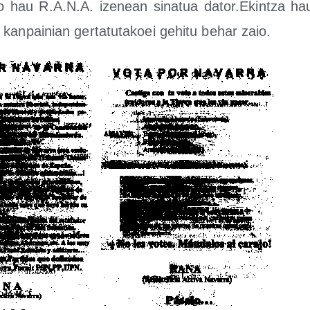
ko hau R.A.N.A. ize­nean sina­tua dator.Ekintza hau
 kan­pai­nian ger­ta­tu­ta­koei gehi­tu behar zaio.