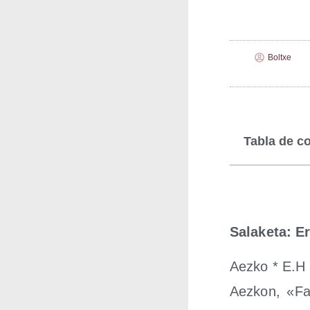
Boltxe
Tabla de c
Sala­ke­ta: E
Aez­ko * E.H
Aez­kon, «Fal