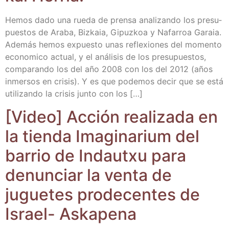
Hemos dado una rue­da de pren­sa ana­li­zan­do los pre­su­
pues­tos de Ara­ba, Biz­kaia, Gipuz­koa y Nafa­rroa Garaia.
Ade­más hemos expues­to unas refle­xio­nes del momen­to
eco­no­mi­co actual, y el aná­li­sis de los pre­su­pues­tos,
com­pa­ran­do los del año 2008 con los del 2012 (años
inmer­sos en cri­sis). Y es que pode­mos decir que se está
uti­li­zan­do la cri­sis jun­to con los […]
[Video] Acción rea­li­za­da en
la tien­da Ima­gi­na­rium del
barrio de Indautxu para
denun­ciar la ven­ta de
jugue­tes pro­de­cen­tes de
Israel- Askapena