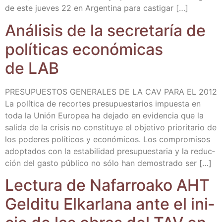
de este jue­ves 22 en Argen­ti­na para castigar […]
Aná­li­sis de la secre­ta­ría de
polí­ti­cas eco­nó­mi­cas
de LAB
PRESUPUESTOS GENERALES DE LA CAV PARA EL 2012
La polí­ti­ca de recor­tes pre­su­pues­ta­rios impues­ta en
toda la Unión Euro­pea ha deja­do en evi­den­cia que la
sali­da de la cri­sis no cons­ti­tu­ye el obje­ti­vo prio­ri­ta­rio de
los pode­res polí­ti­cos y eco­nó­mi­cos. Los com­pro­mi­sos
adop­ta­dos con la esta­bi­li­dad pre­su­pues­ta­ria y la reduc­
ción del gas­to públi­co no sólo han demos­tra­do ser […]
Lec­tu­ra de Nafa­rroa­ko AHT
Gel­di­tu Elkar­la­na ante el ini­