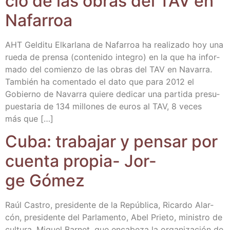
cio de las obras del TAV en
Nafarroa
AHT Gel­di­tu Elkar­la­na de Nafa­rroa ha rea­li­za­do hoy una
rue­da de pren­sa (con­te­ni­do inte­gro) en la que ha infor­
ma­do del comien­zo de las obras del TAV en Nava­rra.
Tam­bién ha comen­ta­do el dato que para 2012 el
Gobierno de Nava­rra quie­re dedi­car una par­ti­da pre­su­
pues­ta­ria de 134 millo­nes de euros al TAV, 8 veces
más que […]
Cuba: tra­ba­jar y pen­sar por
cuen­ta pro­pia- Jor­
ge Gómez
Raúl Cas­tro, pre­si­den­te de la Repú­bli­ca, Ricar­do Alar­
cón, pre­si­den­te del Par­la­men­to, Abel Prie­to, minis­tro de
cul­tu­ra, Miguel Bar­net, que enca­be­za la orga­ni­za­ción de