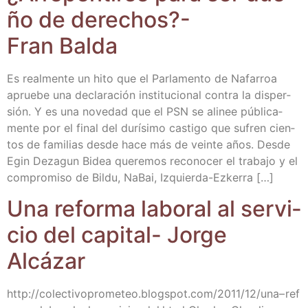
ño de dere­chos?-
Fran Balda
Es real­men­te un hito que el Par­la­men­to de Nafa­rroa
aprue­be una decla­ra­ción ins­ti­tu­cio­nal con­tra la dis­per­
sión. Y es una nove­dad que el PSN se ali­nee públi­ca­
men­te por el final del durí­si­mo cas­ti­go que sufren cien­
tos de fami­lias des­de hace más de vein­te años. Des­de
Egin Deza­gun Bidea que­re­mos reco­no­cer el tra­ba­jo y el
com­pro­mi­so de Bil­du, NaBai, Izquierda-Ezkerra […]
Una refor­ma labo­ral al ser­vi­
cio del capi­tal- Jor­ge
Alcázar
http://​colec​ti​vo​pro​me​teo​.blogs​pot​.com/​2​0​1​1​/​1​2​/​u​n​a​– r​e​f​