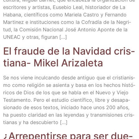
escri­to­res y artis­tas, Euse­bio Leal, his­to­ria­dor de La
Haba­na, cien­tí­fi­cos como Marie­la Cas­tro y Fer­nan­do
Mar­ti­nez e ins­ti­tu­cio­nes como la Cofra­día de la Negri­
tud, la Comi­sión Nacio­nal José Anto­nio Apon­te de la
UNEAC y otras, figuran […]
El frau­de de la Navi­dad cris­
tia­na- Mikel Arizaleta
Se nos vie­ne incul­can­do des­de anti­guo que el cris­tia­nis­
mo como reli­gión se asien­ta y basa en los hechos his­tó­
ri­cos de Dios de los que se habla en el Nue­vo y Vie­jo
Tes­ta­men­to. Pero el estu­dio cien­tí­fi­co, libre y des­apa­
sio­na­do de esos tex­tos, ini­cia­do hace unos 200 años,
ha pues­to cla­ri­dad en las leyen­das y trans­mi­sio­nes cris­
tia­nas y ha descubierto […]
¿Arre­pen­tir­se para ser due­