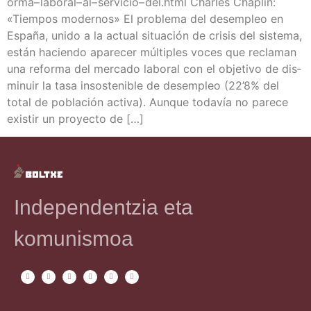
o​r​m​a​– l​a​b​o​r​a​l​– a​l​– s​e​r​v​i​c​i​o​– d​e​l​.​h​tml Char­les Cha­plin:
«Tiem­pos moder­nos» El pro­ble­ma del des­em­pleo en
Espa­ña, uni­do a la actual situa­ción de cri­sis del sis­te­ma,
están hacien­do apa­re­cer múl­ti­ples voces que recla­man
una refor­ma del mer­ca­do labo­ral con el obje­ti­vo de dis­
mi­nuir la tasa insos­te­ni­ble de des­em­pleo (22’8% del
total de pobla­ción acti­va). Aun­que toda­vía no pare­ce
exis­tir un pro­yec­to de […]
Independentzia eta
komunismoa