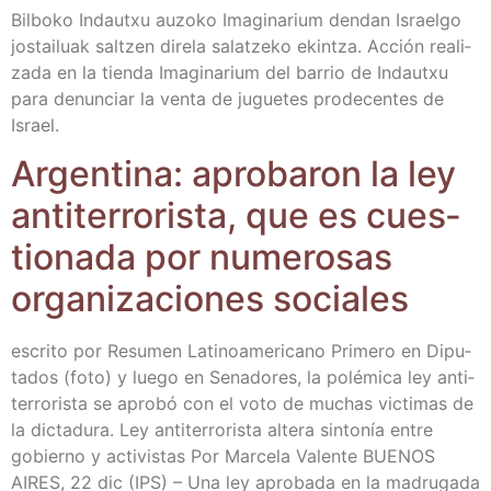
Bil­bo­ko Indautxu auzo­ko Ima­gi­na­rium den­dan Israel­go
jos­tai­luak sal­tzen dire­la salatze­ko ekin­tza. Acción rea­li­
za­da en la tien­da Ima­gi­na­rium del barrio de Indautxu
para denun­ciar la ven­ta de jugue­tes pro­de­cen­tes de
Israel.
Argen­ti­na: apro­ba­ron la ley
anti­te­rro­ris­ta, que es cues­
tio­na­da por nume­ro­sas
orga­ni­za­cio­nes sociales
escri­to por Resu­men Lati­no­ame­ri­cano Pri­me­ro en Dipu­
tados (foto) y lue­go en Sena­do­res, la polé­mi­ca ley anti­
te­rro­ris­ta se apro­bó con el voto de muchas vic­ti­mas de
la dic­ta­du­ra. Ley anti­te­rro­ris­ta alte­ra sin­to­nía entre
gobierno y acti­vis­tas Por Mar­ce­la Valen­te BUENOS
AIRES, 22 dic (IPS) – Una ley apro­ba­da en la madru­ga­da