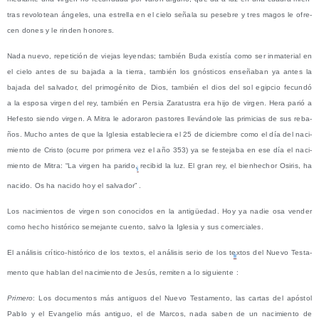
tras revo­lo­tean ánge­les, una estre­lla en el cie­lo seña­la su pese­bre y tres magos le ofre­
cen dones y le rin­den honores.
Nada nue­vo, repe­ti­ción de vie­jas leyen­das; tam­bién Buda exis­tía como ser inma­te­rial en
el cie­lo antes de su baja­da a la tie­rra, tam­bién los gnós­ti­cos ense­ña­ban ya antes la
baja­da del sal­va­dor, del pri­mo­gé­ni­to de Dios, tam­bién el dios del sol egip­cio fecun­dó
a la espo­sa vir­gen del rey, tam­bién en Per­sia Zara­tus­tra era hijo de vir­gen. Hera parió a
Hefes­to sien­do vir­gen. A Mitra le ado­ra­ron pas­to­res lle­ván­do­le las pri­mi­cias de sus reba­
ños. Mucho antes de que la Igle­sia esta­ble­cie­ra el 25 de diciem­bre como el día del naci­
mien­to de Cris­to (ocu­rre por pri­me­ra vez el año 353) ya se fes­te­ja­ba en ese día el naci­
mien­to de Mitra: “La vir­gen ha pari­do, reci­bid la luz. El gran rey, el bien­he­chor Osi­ris, ha
i
naci­do. Os ha naci­do hoy el sal­va­dor”
.
Los naci­mien­tos de vir­gen son cono­ci­dos en la anti­güe­dad. Hoy ya nadie osa ven­der
como hecho his­tó­ri­co seme­jan­te cuen­to, sal­vo la Igle­sia y sus comerciales.
El aná­li­sis crí­ti­co-his­tó­ri­co de los tex­tos, el aná­li­sis serio de los tex­tos del Nue­vo Tes­ta­
ii
men­to que hablan del naci­mien­to de Jesús, remi­ten a lo siguien­te
:
Pri­me­ro
: Los docu­men­tos más anti­guos del Nue­vo Tes­ta­men­to, las car­tas del após­tol
Pablo y el Evan­ge­lio más anti­guo, el de Mar­cos, nada saben de un naci­mien­to de