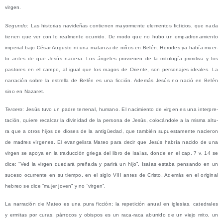
virgen.
Segun­do
: Las his­to­rias navi­de­ñas con­tie­nen mayor­men­te ele­men­tos fic­ti­cios, que nada
tie­nen que ver con lo real­men­te ocu­rri­do. De modo que no hubo un empa­dro­na­mien­to
impe­rial bajo César Augus­to ni una matan­za de niños en Belén. Hero­des ya había muer­
to antes de que Jesús nacie­ra. Los ánge­les pro­vie­nen de la mito­lo­gía pri­mi­ti­va y los
pas­to­res en el cam­po, al igual que los magos de Orien­te, son per­so­na­jes idea­les. La
narra­ción sobre la estre­lla de Belén es una fic­ción. Ade­más Jesús no nació en Belén
sino en Nazaret.
Ter­ce­ro
: Jesús tuvo un padre terre­nal, humano. El naci­mien­to de vir­gen es una inter­pre­
ta­ción, quie­re recal­car la divi­ni­dad de la per­so­na de Jesús, colo­cán­do­le a la mis­ma altu­
ra que a otros hijos de dio­ses de la anti­güe­dad, que tam­bién supues­ta­men­te nacie­ron
de madres vír­ge­nes. El evan­ge­lis­ta Mateo para decir que Jesús habría naci­do de una
vir­gen se apo­ya en la tra­duc­ción grie­ga del libro de Isaías, don­de en el cap. 7 v. 14 se
dice: “Ved la vir­gen que­da­rá pre­ña­da y pari­rá un hijo”. Isaías esta­ba pen­san­do en un
suce­so ocu­rren­te en su tiem­po, en el siglo VIII antes de Cris­to. Ade­más en el ori­gi­nal
hebreo se dice “mujer joven” y no “vir­gen”.
La narra­ción de Mateo es una pura fic­ción; la repe­ti­ción anual en igle­sias, cate­dra­les
y ermi­tas por curas, párro­cos y obis­pos es un raca-raca abu­rri­do de un vie­jo mito, un