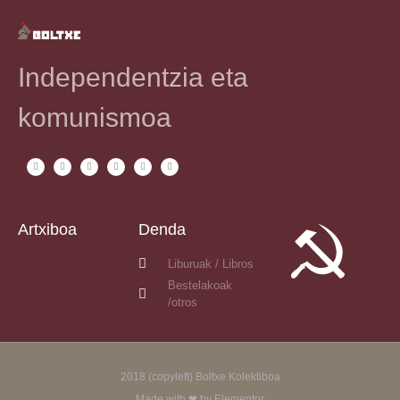
Independentzia eta
komunismoa
Artxiboa
Denda
Liburuak / Libros
Bestelakoak
/otros
2018 (copyleft) Boltxe Kolektiboa
Made with ❤ by Elementor