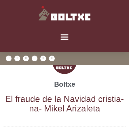
Boltxe
El frau­de de la Navi­dad cris­tia­
na- Mikel Arizaleta