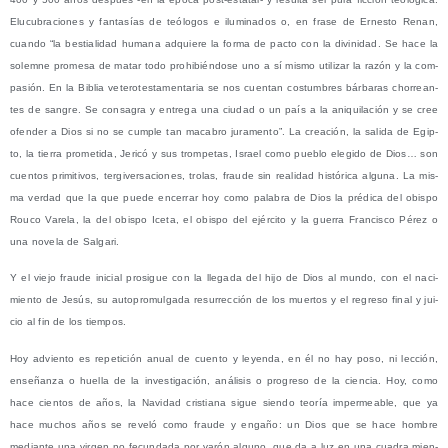
Elu­cu­bra­cio­nes y fan­ta­sías de teó­lo­gos e ilu­mi­na­dos o, en fra­se de Ernes­to Renan,
cuan­do “la bes­tia­li­dad huma­na adquie­re la for­ma de pac­to con la divi­ni­dad. Se hace la
solem­ne pro­me­sa de matar todo prohi­bién­do­se uno a sí mis­mo uti­li­zar la razón y la com­
pa­sión. En la Biblia vete­ro­tes­ta­men­ta­ria se nos cuen­tan cos­tum­bres bár­ba­ras cho­rrean­
tes de san­gre. Se con­sa­gra y entre­ga una ciu­dad o un país a la ani­qui­la­ción y se cree
ofen­der a Dios si no se cum­ple tan maca­bro jura­men­to”. La crea­ción, la sali­da de Egip­
to, la tie­rra pro­me­ti­da, Jeri­có y sus trom­pe­tas, Israel como pue­blo ele­gi­do de Dios… son
cuen­tos pri­mi­ti­vos, ter­gi­ver­sa­cio­nes, tro­las, frau­de sin reali­dad his­tó­ri­ca algu­na. La mis­
ma ver­dad que la que pue­de ence­rrar hoy como pala­bra de Dios la pré­di­ca del obis­po
Rou­co Vare­la, la del obis­po Ice­ta, el obis­po del ejér­ci­to y la gue­rra Fran­cis­co Pérez o
una nove­la de Salgari.
Y el vie­jo frau­de ini­cial pro­si­gue con la lle­ga­da del hijo de Dios al mun­do, con el naci­
mien­to de Jesús, su auto­pro­mul­ga­da resu­rrec­ción de los muer­tos y el regre­so final y jui­
cio al fin de los tiempos.
Hoy advien­to es repe­ti­ción anual de cuen­to y leyen­da, en él no hay poso, ni lec­ción,
ense­ñan­za o hue­lla de la inves­ti­ga­ción, aná­li­sis o pro­gre­so de la cien­cia. Hoy, como
hace cien­tos de años, la Navi­dad cris­tia­na sigue sien­do teo­ría impermea­ble, que ya
hace muchos años se reve­ló como frau­de y enga­ño: un Dios que se hace hom­bre
median­te una vir­gen no fecun­da­da por varón alguno, que da a luz en una cua­dra mien­