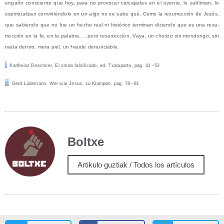
enga­ño cons­cien­te que hoy, para no pro­vo­car car­ca­ja­das en el oyen­te, lo subli­man, lo
espi­ri­tua­li­zan con­vir­tién­do­lo en un algo no se sabe qué. Como la resu­rrec­ción de Jesús,
que sabien­do que no fue un hecho real ni his­tó­ri­co ter­mi­nan dicien­do que es una resu­
rrec­ción en la fe, en la pala­bra…, pero resu­rrec­ción. Vaya, un cho­ri­zo sin mon­don­go, sin
nada den­tro, mera piel, un frau­de denunciable.
i
Karlheinz Desch­ner, El cre­do fal­si­fi­ca­do, ed. Txa­la­par­ta, pag. 41 – 53
ii
Gerd Lüde­mann, Wer war Jesus, zu Klam­pen, pag. 78 – 81
Boltxe
Artikulo guztiak / Todos los artículos