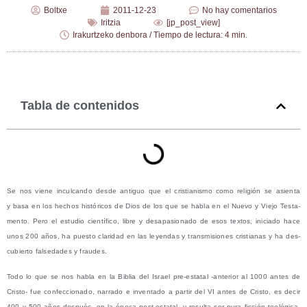
Boltxe
2011-12-23
No hay comentarios
Iritzia
[jp_post_view]
Irakurtzeko denbora / Tiempo de lectura: 4 min.
Tabla de contenidos
Se nos vie­ne incul­can­do des­de anti­guo que el cris­tia­nis­mo como reli­gión se asien­ta
y basa en los hechos his­tó­ri­cos de Dios de los que se habla en el Nue­vo y Vie­jo Tes­ta­
men­to. Pero el estu­dio cien­tí­fi­co, libre y des­apa­sio­na­do de esos tex­tos, ini­cia­do hace
unos 200 años, ha pues­to cla­ri­dad en las leyen­das y trans­mi­sio­nes cris­tia­nas y ha des­
cu­bier­to fal­se­da­des y fraudes.
Todo lo que se nos habla en la Biblia del Israel pre-esta­tal ‑ante­rior al 1000 antes de
Cris­to- fue con­fec­cio­na­do, narra­do e inven­ta­do a par­tir del VI antes de Cris­to, es decir
400 y 500 años des­pués ‑en la épo­ca post-esta­tal- y resul­ta ser pura fic­ción teo­ló­gi­ca.