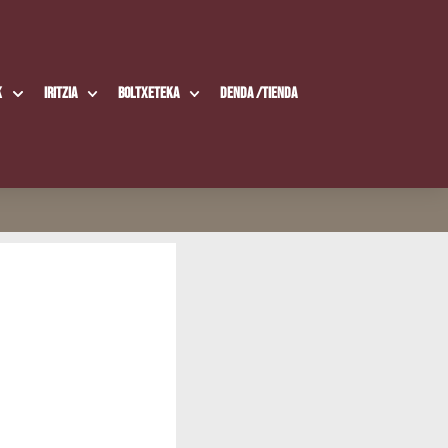
k
Iritzia
Boltxe­te­ka
Den­da /​Tien­da