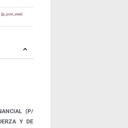
[jp_post_view]
ANCIAL (P/​
UERZA Y DE