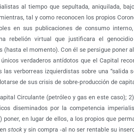
a­lis­tas al tiem­po que sepul­ta­da, ani­qui­la­da, b
ien­tras, tal y como reco­no­cen los pro­pios Coro­ne
ño­les en sus publi­ca­cio­nes de con­su­mo interno,
a rebe­lión vir­tual que jus­ti­fi­ca­ra el geno­ci
s (has­ta el momen­to). Con él se per­si­gue poner al
úni­cos ver­da­de­ros antí­do­tos que el Capi­tal reco­
 las ver­bo­rreas izquier­dis­tas sobre una “sali­da s
lo­tar­se de sus cri­sis de sobre-pro­duc­ción de capit
i­tal Cir­cu­lan­te (petró­leo y gas en este caso); 2) 
si­cos dise­mi­na­dos por la com­pe­ten­cia impe­ria­li
) poner, en lugar de ellos, a los pro­pios que per­ma
 en
stock
y sin com­pra ‑al no ser ren­ta­ble su inser­c