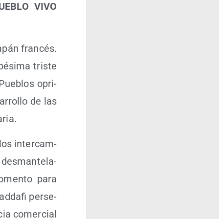
UEBLO VIVO
­pán fran­cés.
ési­ma tris­te
Pue­blos opri­
­rro­llo de las
aria.
 los inter­cam­
des­man­te­la­
momen­to para
­da­fi per­se­
­cia comer­cial