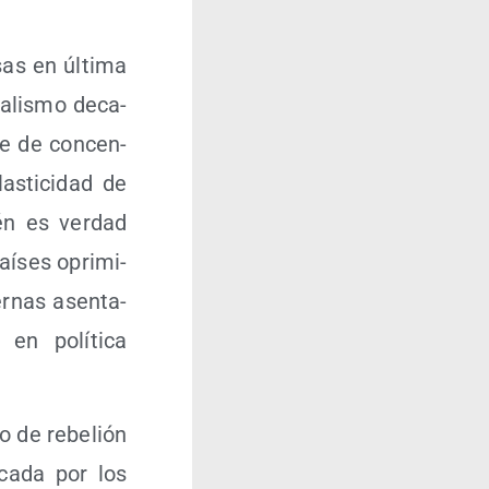
­sas en últi­ma
­ta­lis­mo deca­
ase de con­cen­
s­ti­ci­dad de
én es ver­dad
paí­ses opri­mi­
r­nas asen­ta­
en polí­ti­ca
no de rebe­lión
i­ca­da por los