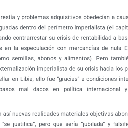
res­tía y pro­ble­mas adqui­si­ti­vos obe­de­cían a cau
­gua­das den­tro del perí­me­tro impe­ria­lis­ta (el capi
an­do con­tra­rres­tar su cri­sis de ren­ta­bi­li­dad a b
les en la espe­cu­la­ción con mer­can­cías de nula Ela
mo semi­llas, abo­nos y ali­men­tos). Pero tam­bi
er­na­li­za­ción impe­ria­lis­ta de su cri­sis hacia los 
lar en Libia, ello fue “gra­cias” a con­di­cio­nes inte
sos mal dados en polí­ti­ca inter­na­cio­nal y 
 así nue­vas reali­da­des mate­ria­les obje­ti­vas abo
“se jus­ti­fi­ca”, pero que sería “jubi­la­da” y fal­si­f