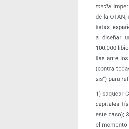
media
impe­ri
de la OTAN, m
lis­tas espa­
a dise­ñar un
100.000 libio
llas ante los 
(con­tra todas
sis”) para ref
1) saquear Cap
capi­ta­les fí
este caso); 3
el momen­to