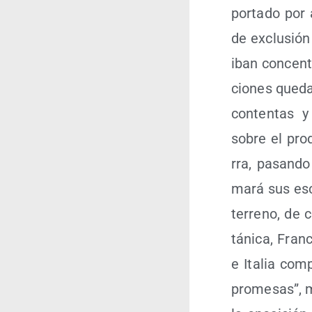
por­ta­do por
de exclu­sión 
iban con­cen­t
cio­nes que­d
con­ten­tas y
sobre el pro­
rra, pasan­do 
ma­rá sus esc
terreno, de c
tá­ni­ca, Fran
e Ita­lia com­
pro­me­sas”, m