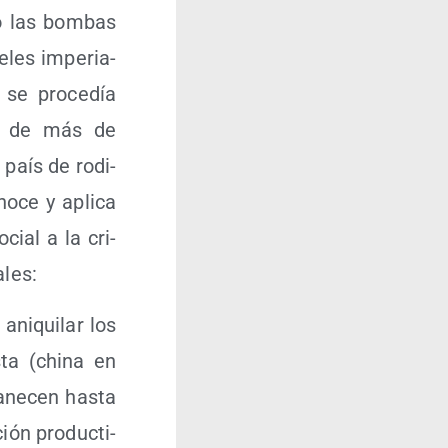
ajo las bom­bas
­les impe­ria­
 se pro­ce­día
­dio de más de
 país de rodi­
no­ce y apli­ca
ocial a la cri­
ales:
ani­qui­lar los
s­ta (chi­na en
­ne­cen has­ta
ión pro­duc­ti­