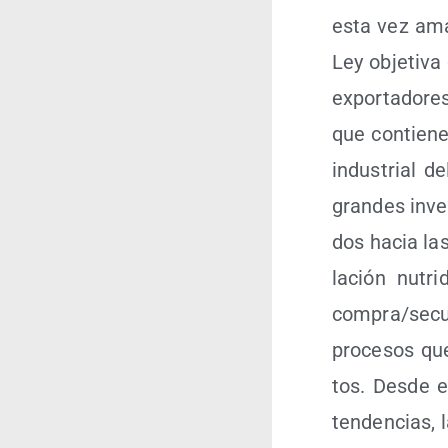
esta vez ama­
Ley obje­ti­va
expor­ta­do­re
que con­tie­n
indus­trial d
gran­des inver
dos hacia las 
la­ción nutri
compra/​secue
pro­ce­sos que
tos. Des­de e
ten­den­cias, 