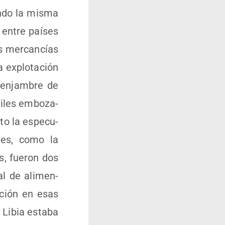
n­do la mis­ma
s entre paí­ses
as mer­can­cías
 explo­ta­ción
n enjam­bre de
ti­les embo­za­
­to la espe­cu­
a­les, como la
s, fue­ron dos
nal de ali­men­
a­ción en esas
n Libia esta­ba