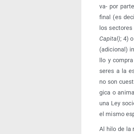
va- por par­te
final (es dec
los sec­to­res
Capi­tal)
; 4) 
(adi­cio­nal) i
llo y com­pra
seres a la esc
no son cues­ti
gi­ca o ani­ma
una Ley socio-
el mis­mo es
Al hilo de la 