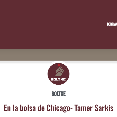
Berria
Boltxe
En la bol­sa de Chica­go- Tamer Sarkis