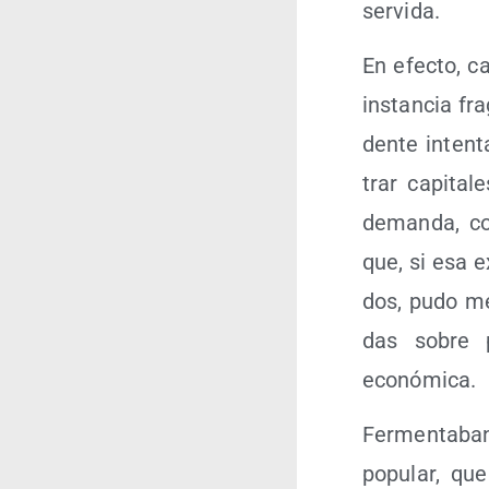
servida.
En efec­to, ca
ins­tan­cia fra
den­te inten­t
trar capi­ta­
deman­da, co
que, si esa ext
dos, pudo mel
das sobre pa
económica.
Fer­men­ta­ban
popu­lar, que 