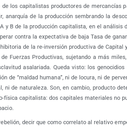
 de los capi­ta­lis­tas pro­duc­to­res de mer­can­cías
ir, anar­quía de la pro­duc­ción sem­bran­do la des­co
 A y B de la pro­duc­ción capi­ta­lis­ta, en el aná­li­s
ope­rar con­tra la expec­ta­ti­va de baja Tasa de ganan
nhi­bi­to­ria de la re-inver­sión pro­duc­ti­va de Capi­tal
 de Fuer­zas Pro­duc­ti­vas, suje­tan­do a más miles,
la­vi­tud asa­la­ria­da. Que­da vis­to: los geno­ci­dios i
ón de “mal­dad huma­na”, ni de locu­ra, ni de per­ver­
l, ni de natu­ra­le­za. Son, en cam­bio, pro­duc­to det
físi­ca capi­ta­lis­ta: dos capi­ta­les mate­ria­les no 
pacio.
rebe­lión, decir que como corre­la­to al rela­ti­vo empo