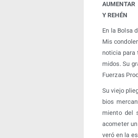
AUMENTAR 
Y REHÉN
En la Bol­sa 
Mis con­do­le
noti­cia para
mi­dos. Su gra
Fuer­zas Pro­d
Su vie­jo plie
bios mer­can­
mien­to del 
aco­me­ter un
ve­ró en la es