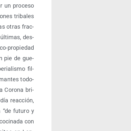
r un pro­ce­so
­nes tri­ba­les
ras otras frac­
últi­mas, des­
co-pro­pie­dad
en pie de gue­
ria­lis­mo fil­
­man­tes todo-
a Coro­na bri­
­día reac­ción,
a “de futu­ro y
 coci­na­da con