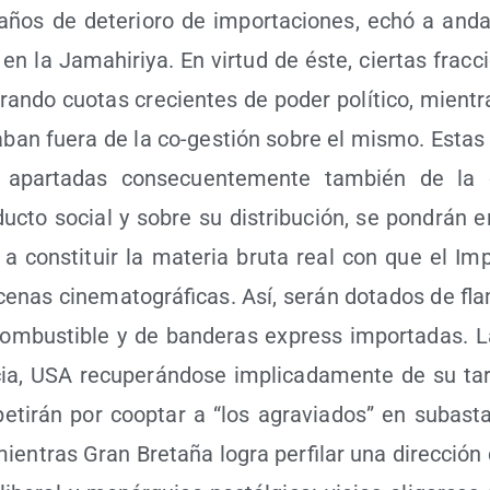
 años de dete­rio­ro de impor­ta­cio­nes, echó a anda
en la Jamahi­ri­ya. En vir­tud de éste, cier­tas frac­cio
ran­do cuo­tas cre­cien­tes de poder polí­ti­co, mien­t
a­ban fue­ra de la co-ges­tión sobre el mis­mo. Estas 
 apar­ta­das con­se­cuen­te­men­te tam­bién de la 
duc­to social y sobre su dis­tri­bu­ción, se pon­drán 
a cons­ti­tuir la mate­ria bru­ta real con que el Impe­
e­nas cine­ma­to­grá­fi­cas. Así, serán dota­dos de fla
om­bus­ti­ble y de ban­de­ras express impor­ta­das. L
­cia, USA recu­pe­rán­do­se impli­ca­da­men­te de su tar
pe­ti­rán por coop­tar a “los agra­via­dos” en subas­t
ien­tras Gran Bre­ta­ña logra per­fi­lar una direc­ción