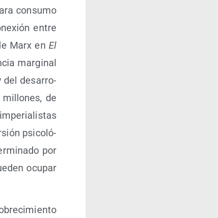
 para con­su­mo
­ne­xión entre
is de Marx en
El
­cia mar­gi­nal
 y del desa­rro­
 millo­nes, de
mpe­ria­lis­tas
sión psi­co­ló­
er­mi­na­do por
pue­den ocu­par
­bre­ci­mien­to