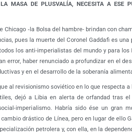
LA MASA DE PLUSVALÍA, NECESITA A ESE P
de Chica­go ‑la Bol­sa del ham­bre- brin­dan con cham
n­cias, pues la muer­te del Coro­nel Gad­da­fi es una p
 todos los anti-impe­ria­lis­tas del mun­do y para los 
n error, haber renun­cia­do a pro­fun­di­zar en el desa
uc­ti­vas y en el desa­rro­llo de la sobe­ra­nía aliment
­gue al revi­sio­nis­mo sovié­ti­co en lo que res­pec­ta a
ti­les, dejó a Libia en aler­ta de orfan­dad tras el 
social-impe­ria­lis­mo. Habría sido ése un gran 
 cam­bio drás­ti­co de Línea, pero en lugar de ello Gad
pe­cia­li­za­ción petro­le­ra y, con ella, en la depen­den