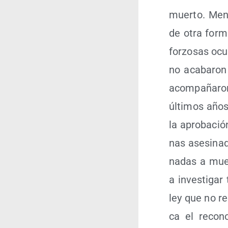
muer­to. Menu
de otra for­ma
for­zo­sas ocu
no aca­ba­ro
acom­pa­ña­ro
últi­mos años
la apro­ba­ci
nas ase­si­na­
na­das a muer
a inves­ti­ga
ley que no rec
ca el reco­no