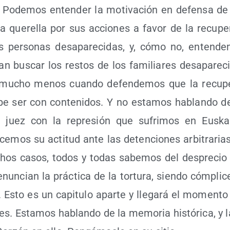
 Pode­mos enten­der la moti­va­ción en defen­sa de
 que­re­lla por sus accio­nes a favor de la recu­pe­
s per­so­nas des­apa­re­ci­das, y, cómo no, enten­d
an bus­car los res­tos de los fami­lia­res des­apa­re­c
 mucho menos cuan­do defen­de­mos que la recu­pe­
 ser con con­te­ni­dos. Y no esta­mos hablan­do de 
juez con la repre­sión que sufri­mos en Eus­ka­l
ce­mos su acti­tud ante las deten­cio­nes arbi­tra­rias
dichos casos, todos y todas sabe­mos del des­pre­cio
un­cian la prác­ti­ca de la tor­tu­ra, sien­do cóm­pli­c
 Esto es un capi­tu­lo apar­te y lle­ga­rá el momen­to
a­des. Esta­mos hablan­do de la memo­ria his­tó­ri­ca, y l