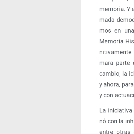
memo­ria. Y ah
ma­da demo­cr
mos en una d
Memo­ria His­
ni­ti­va­men­t
ma­ra par­te 
cam­bio, la i
y aho­ra, para
y con actua­c
La ini­cia­ti­
nó con la inhi­
entre otras 