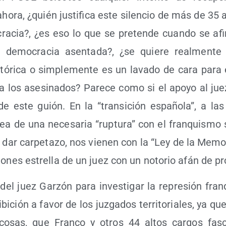
o­ra, ¿quién jus­ti­fi­ca este silen­cio de más de 35 
a­cia?, ¿es eso lo que se pre­ten­de cuan­do se afi
emo­cra­cia asen­ta­da?, ¿se quie­re real­men­te r
tó­ri­ca o sim­ple­men­te es un lava­do de cara para e
e a los ase­si­na­dos? Pare­ce como si el apo­yo al ju
de este guión. En la “tran­si­ción espa­ño­la”, a las
dea de una nece­sa­ria “rup­tu­ra” con el fran­quis­mo 
 dar car­pe­ta­zo, nos vie­nen con la “Ley de la Memo­ri
io­nes estre­lla de un juez con un noto­rio afán de 
va del juez Gar­zón para inves­ti­gar la repre­sión fran­q
bi­ción a favor de los juz­ga­dos terri­to­ria­les, ya qu
cosas, que Fran­co y otros 44 altos car­gos fas­c