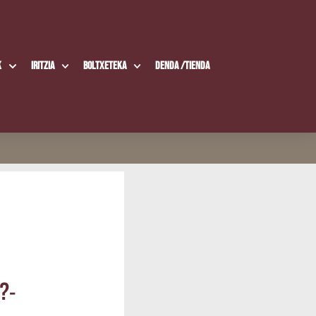
k
Iritzia
Boltxe­te­ka
Den­da /​Tien­da
e?-