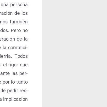
 una per­so­na
ra­ción de los
e­mos tam­bién
i­dos. Pero no
ra­ción de la
la com­pli­ci­
e­rria. Todos
, el rigor que
 ante las per­
e por lo tan­to
 de pedir res­
a impli­ca­ción