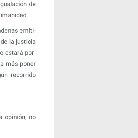
igua­la­ción de
a humanidad.
de­nas emi­ti­
e la jus­ti­cia
o esta­rá por­
us­ta más poner
gún reco­rri­do
a opi­nión, no