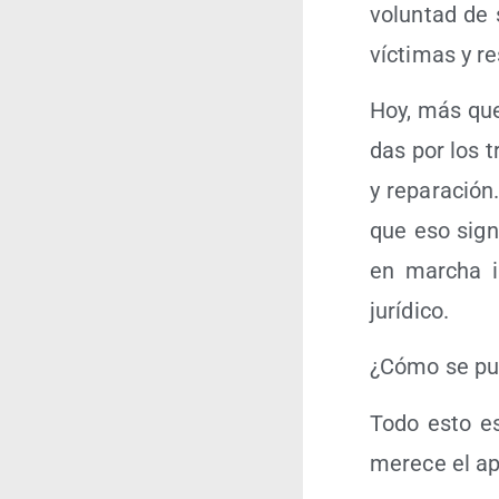
volun­tad de s
víc­ti­mas y r
Hoy, más que 
das por los tr
y repa­ra­ció
que eso sig­ni
en mar­cha ini
jurídico.
¿Cómo se pue­
Todo esto es 
mere­ce el ap