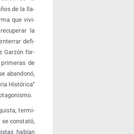
años de la lla­
r­ma que vivi­
ecu­pe­rar la
nte­rrar defi­
ez Gar­zón for­
 pri­me­ras de
se aban­do­nó,
a His­tó­ri­ca”
protagonismo.
uis­ta, ter­mi­
e se cons­ta­tó,
is­tas habían