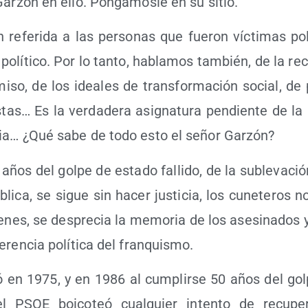
Gar­zón en ello. Pon­gá­mos­le en su sitio.
n refe­ri­da a las per­so­nas que fue­ron víc­ti­mas pol
polí­ti­co. Por lo tan­to, habla­mos tam­bién, de la rec
i­so, de los idea­les de trans­for­ma­ción social, de 
s­tas… Es la ver­da­de­ra asig­na­tu­ra pen­dien­te de la 
ia… ¿Qué sabe de todo esto el señor Garzón?
ños del gol­pe de esta­do falli­do, de la suble­va­ción
­bli­ca, se sigue sin hacer jus­ti­cia, los cune­te­ros
e­nes, se des­pre­cia la memo­ria de los ase­si­na­dos 
heren­cia polí­ti­ca del franquismo.
 en 1975, y en 1986 al cum­plir­se 50 años del gol
 el PSOE boi­co­teó cual­quier inten­to de recu­pe