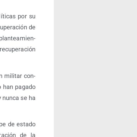
í­ti­cas por su
u­pe­ra­ción de
plan­tea­mien­
recu­pe­ra­ción
 mili­tar con­
 no han paga­do
y nun­ca se ha
­pe de esta­do
­ra­ción de la