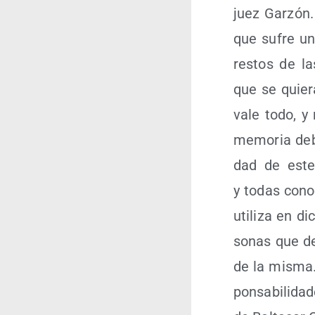
juez Gar­zón.
que sufre una
res­tos de la
que se quie­r
vale todo, y
memo­ria debe
dad de este 
y todas cono­
uti­li­za en 
so­nas que den
de la mis­ma.
pon­sa­bi­li­d