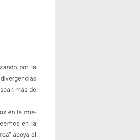
i­zan­do por la
diver­gen­cias
e, sean más de
mos en la mis­
lee­mos en la
rroa” apo­ya al