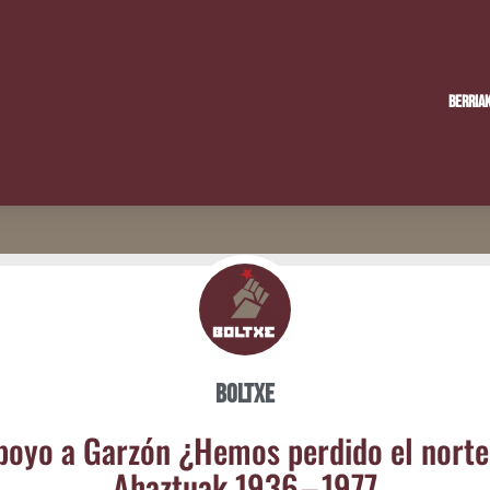
Berria
Boltxe
o­yo a Gar­zón ¿Hemos per­di­do el nor­t
Ahaz­tuak 1936 – 1977