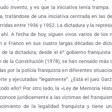
­do inven­to, y es que la ini­cia­ti­va tenía tram­pa
, tra­tán­do­se de una ini­cia­ti­va cen­tra­da en las des
­rri­das entre 1936 y 1952. La dic­ta­du­ra y la repre­si
n ahí. A fecha de hoy, siguen vivos varios de los m
n a Fran­co en sus cua­tro lar­gas déca­das de dic­ta
 de la dic­ta­du­ra, des­de el 6º gobierno fran­quis­ta
ón de la Cons­ti­tu­ción (1978), se han cen­sa­do más 
das por la poli­cía fran­quis­ta en dife­ren­tes situa­cio
­te y eje­cu­ta­das “legal­men­te”. ¿Está el juez Gar­z
r todo ello? Por otro lado, la «Ley de Memo­ria His­tó
o­no­ce jurí­di­ca­men­te a las víc­ti­mas del fran­quis
­ci­mien­to de la lega­li­dad fran­quis­ta y tie­ne un