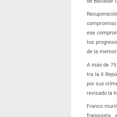
de Bal­ta­sar 
Recu­pe­ra­ció
com­pro­mi­so 
ese com­pro­m
tos pro­gre­si
de la memo­r
A más de 75 a
tra la II Repú
por sus crí­m
revi­sa­do la 
Fran­co murió
fran­quis­ta,