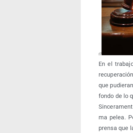
En el tra­ba­j
recu­pe­ra­ci
que pudie­ran
fon­do de lo 
Sin­ce­ra­men
ma pelea. Po
pren­sa que la