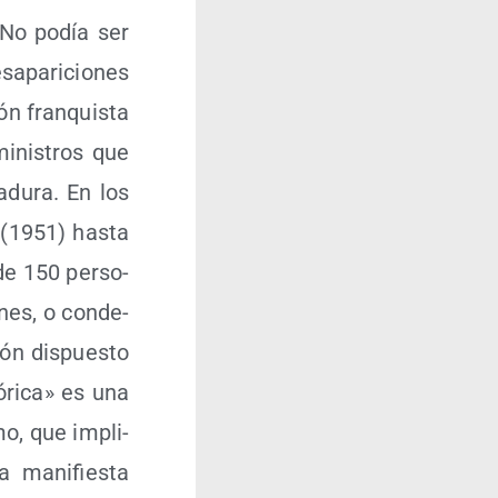
. No podía ser
­apa­ri­cio­nes
ón fran­quis­ta
inis­tros que
­du­ra. En los
 (1951) has­ta
de 150 per­so­
­nes, o con­de­
ón dis­pues­to
­ri­ca» es una
­mo, que impli­
a mani­fies­ta