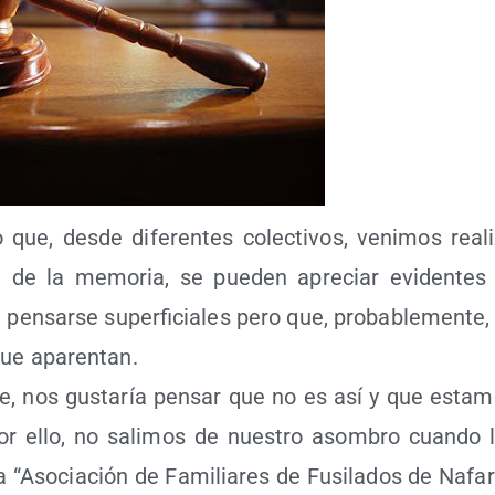
o que, des­de dife­ren­tes colec­ti­vos, veni­mos rea­l
ón de la memo­ria, se pue­den apre­ciar evi­den­tes 
 pen­sar­se super­fi­cia­les pero que, pro­ba­ble­men­t
que apa­ren­tan.
­te, nos gus­ta­ría pen­sar que no es así y que esta­
r ello, no sali­mos de nues­tro asom­bro cuan­do 
 “Aso­cia­ción de Fami­lia­res de Fusi­la­dos de Nafa­