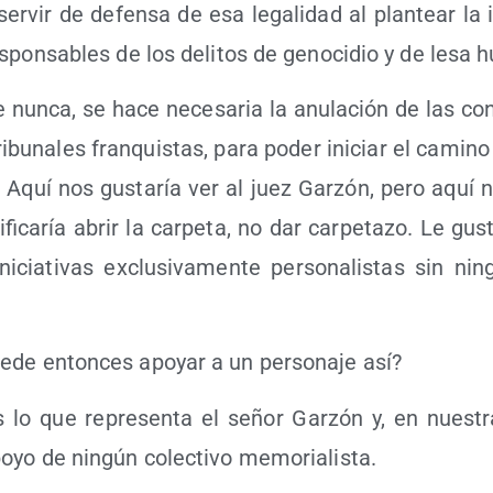
er­vir de defen­sa de esa lega­li­dad al plan­tear la 
es­pon­sa­bles de los deli­tos de geno­ci­dio y de les
nun­ca, se hace nece­sa­ria la anu­la­ción de las con­
i­bu­na­les fran­quis­tas, para poder ini­ciar el camino d
n. Aquí nos gus­ta­ría ver al juez Gar­zón, pero aquí n
­fi­ca­ría abrir la car­pe­ta, no dar car­pe­ta­zo. Le g
­cia­ti­vas exclu­si­va­men­te per­so­na­lis­tas sin nin­
de enton­ces apo­yar a un per­so­na­je así?
lo que repre­sen­ta el señor Gar­zón y, en nues­tr
o­yo de nin­gún colec­ti­vo memorialista.