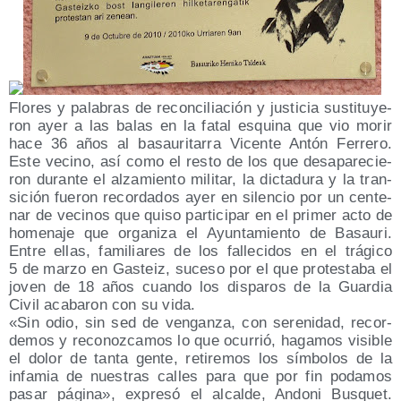
Flo­res y pala­bras de recon­ci­lia­ción y jus­ti­cia sus­ti­tu­ye­
ron ayer a las balas en la fatal esqui­na que vio morir
hace 36 años al basau­ri­ta­rra Vicen­te Antón Ferre­ro.
Este vecino, así como el res­to de los que des­apa­re­cie­
ron duran­te el alza­mien­to mili­tar, la dic­ta­du­ra y la tran­
si­ción fue­ron recor­da­dos ayer en silen­cio por un cen­te­
nar de veci­nos que qui­so par­ti­ci­par en el pri­mer acto de
home­na­je que orga­ni­za el Ayun­ta­mien­to de Basau­ri.
Entre ellas, fami­lia­res de los falle­ci­dos en el trá­gi­co
5 de mar­zo en Gas­teiz, suce­so por el que pro­tes­ta­ba el
joven de 18 años cuan­do los dis­pa­ros de la Guar­dia
Civil aca­ba­ron con su vida.
«Sin odio, sin sed de ven­gan­za, con sere­ni­dad, recor­
de­mos y reco­noz­ca­mos lo que ocu­rrió, haga­mos visi­ble
el dolor de tan­ta gen­te, reti­re­mos los sím­bo­los de la
infa­mia de nues­tras calles para que por fin poda­mos
pasar pági­na», expre­só el alcal­de, Ando­ni Bus­quet.