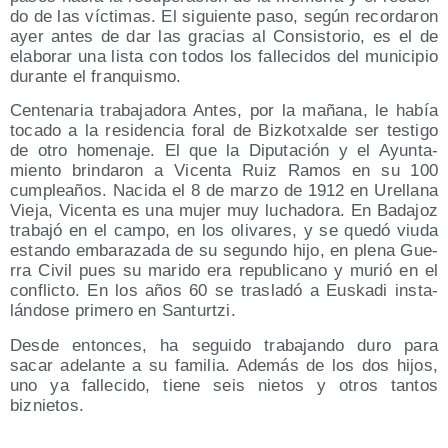
do de las víc­ti­mas. El siguien­te paso, según recor­da­ron
ayer antes de dar las gra­cias al Con­sis­to­rio, es el de
ela­bo­rar una lis­ta con todos los falle­ci­dos del muni­ci­pio
duran­te el franquismo.
Cen­te­na­ria tra­ba­ja­do­ra Antes, por la maña­na, le había
toca­do a la resi­den­cia foral de Biz­kotxal­de ser tes­ti­go
de otro home­na­je. El que la Dipu­tación y el Ayun­ta­
mien­to brin­da­ron a Vicen­ta Ruiz Ramos en su 100
cum­plea­ños. Naci­da el 8 de mar­zo de 1912 en Ure­lla­na
Vie­ja, Vicen­ta es una mujer muy lucha­do­ra. En Bada­joz
tra­ba­jó en el cam­po, en los oli­va­res, y se que­dó viu­da
estan­do emba­ra­za­da de su segun­do hijo, en ple­na Gue­
rra Civil pues su mari­do era repu­bli­cano y murió en el
con­flic­to. En los años 60 se tras­la­dó a Eus­ka­di ins­ta­
lán­do­se pri­me­ro en Santurtzi.
Des­de enton­ces, ha segui­do tra­ba­jan­do duro para
sacar ade­lan­te a su fami­lia. Ade­más de los dos hijos,
uno ya falle­ci­do, tie­ne seis nie­tos y otros tan­tos
biznietos.