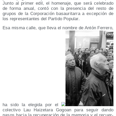
Jun­to al pri­mer edil, el home­na­je, que será cele­bra­do
de for­ma anual, con­tó con la pre­sen­cia del res­to de
gru­pos de la Cor­po­ra­ción basau­ri­ta­rra a excep­ción de
los repre­sen­tan­tes del Par­ti­do Popular.
Esa mis­ma calle, que lle­va el nom­bre de Antón Ferre­ro,
ha sido la ele­gi­da por el
colec­ti­vo Lau Hai­ze­ta­ra Gogoan para seguir dan­do
pasos hacia la recu­pe­ra­ción de la memo­ria y el recuer­