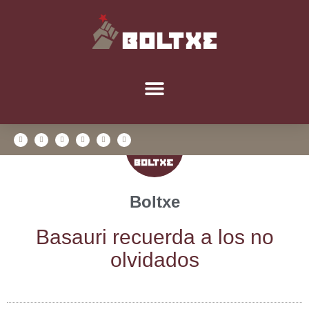
Boltxe
Basau­ri recuer­da a los no
olvidados