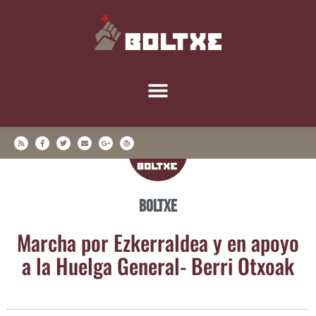
Boltxe
Mar­cha por Ezke­rral­dea y en apo­yo
a la Huel­ga Gene­ral- Berri Otxoak