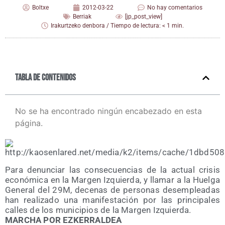
Boltxe
2012-03-22
No hay comentarios
Berriak
[jp_post_view]
Irakurtzeko denbora / Tiempo de lectura: < 1 min.
Tabla de contenidos
No se ha encontrado ningún encabezado en esta
página.
Para denun­ciar las con­se­cuen­cias de la actual cri­sis
eco­nó­mi­ca en la Mar­gen Izquier­da, y lla­mar a la Huel­ga
Gene­ral del 29M, dece­nas de per­so­nas des­em­plea­das
han rea­li­za­do una mani­fes­ta­ción por las prin­ci­pa­les
calles de los muni­ci­pios de la Mar­gen Izquierda.
MARCHA POR EZKERRALDEA