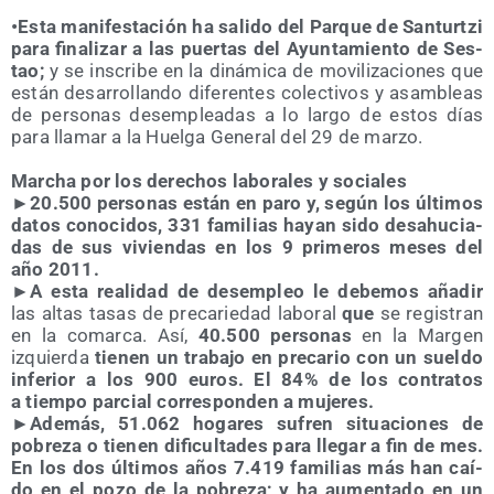
•Esta mani­fes­ta­ción ha sali­do del Par­que de San­tur­tzi
para fina­li­zar a las puer­tas del Ayun­ta­mien­to de Ses­
tao;
y
se ins­cri­be en la diná­mi­ca de movi­li­za­cio­nes que
están desa­rro­llan­do dife­ren­tes colec­ti­vos y asam­bleas
de per­so­nas des­em­plea­das a lo lar­go de estos días
para lla­mar a la Huel­ga Gene­ral del 29 de marzo.
Mar­cha por los dere­chos labo­ra­les y sociales
►20.500 per­so­nas están en paro y, según los últi­mos
datos cono­ci­dos, 331 fami­lias hayan sido desahu­cia­
das de sus vivien­das en los 9 pri­me­ros meses del
año 2011.
►A esta reali­dad de des­em­pleo le debe­mos aña­dir
las altas tasas de pre­ca­rie­dad labo­ral
que
se regis­tran
en la comar­ca. Así,
40.500 per­so­nas
en la Mar­gen
izquier­da
tie­nen un tra­ba­jo en pre­ca­rio con un suel­do
infe­rior a los 900 euros.
El 84% de los con­tra­tos
a tiem­po par­cial corres­pon­den a mujeres.
►Ade­más, 51.062 hoga­res sufren situa­cio­nes de
pobre­za o tie­nen difi­cul­ta­des para lle­gar a fin de mes.
En los dos últi­mos años 7.419 fami­lias más han caí­
do en el pozo de la pobre­za; y ha aumen­ta­do en un