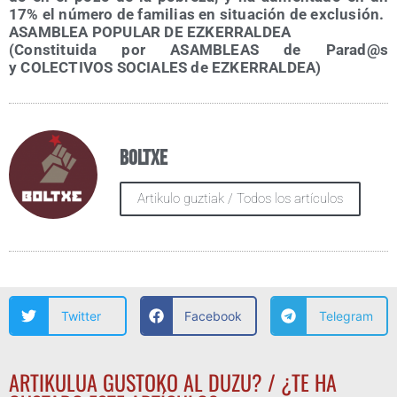
17% el núme­ro de fami­lias en situa­ción de exclusión.
ASAMBLEA POPULAR DE EZKERRALDEA
(Cons­ti­tui­da por ASAMBLEAS de Parad@s
y COLECTIVOS SOCIALES de EZKERRALDEA)
Boltxe
Artikulo guztiak / Todos los artículos
Twitter
Facebook
Telegram
ARTIKULUA GUSTOKO AL DUZU? / ¿TE HA