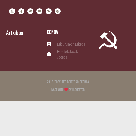
Artxiboa
Denda
Liburuak / Libros
Bestelakoak
/otros
2018 (copyleft) Boltxe Kolektiboa
Made with
by Elementor