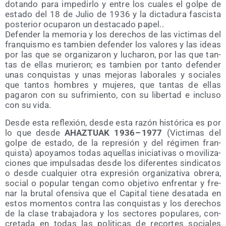
dotan­do para impe­dir­lo y entre los cua­les el gol­pe de
esta­do del 18 de Julio de 1936 y la dic­ta­du­ra fas­cis­ta
pos­te­rior ocu­pa­ron un des­ta­ca­do papel..
Defen­der la memo­ria y los dere­chos de las vic­ti­mas del
fran­quis­mo es tam­bien defen­der los valo­res y las ideas
por las que se orga­ni­za­ron y lucha­ron, por las que tan­
tas de ellas murie­ron; es tam­bien por tan­to defen­der
unas con­quis­tas y unas mejo­ras labo­ra­les y socia­les
que tan­tos hom­bres y muje­res, que tan­tas de ellas
paga­ron con su sufri­mien­to, con su liber­tad e inclu­so
con su vida.
Des­de esta refle­xión, des­de esta razón his­tó­ri­ca es por
lo que des­de
AHAZTUAK 1936 – 1977
(Vic­ti­mas del
gol­pe de esta­do, de la repre­sión y del régi­men fran­
quis­ta) apo­ya­mos todas aque­llas ini­cia­ti­vas o movi­li­za­
cio­nes que impul­sa­das des­de los dife­ren­tes sin­di­ca­tos
o des­de cual­quier otra expre­sión orga­ni­za­ti­va obre­ra,
social o popu­lar ten­gan como obje­ti­vo enfren­tar y fre­
nar la bru­tal ofen­si­va que el Capi­tal tie­ne des­ata­da en
estos momen­tos con­tra las con­quis­tas y los dere­chos
de la cla­se tra­ba­ja­do­ra y los sec­to­res popu­la­res, con­
cre­ta­da en todas las poli­ti­cas de recor­tes socia­les