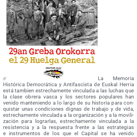
La Memo­ria
His­tó­ri­ca Demo­crá­ti­ca y Anti­fas­cis­ta de Eus­kal Herria
está tam­bien estre­cha­men­te vin­cu­la­da a las luchas que
la cla­se obre­ra vas­ca y los sec­to­res popu­la­res han
veni­do man­te­nien­do a lo lar­go de su his­to­ria para con­
quis­tar unas con­di­cio­nes dig­nas de tra­ba­jo y de vida,
estre­cha­men­te vin­cu­la­da a la orga­ni­za­ción y a la movi­li­
za­ción para lograr­las, estre­cha­men­te vin­cu­la­da a la
resis­ten­cia y a la res­pues­ta fren­te a las estra­te­gias
e ins­tru­men­tos de los que el Capi­tal se ha veni­do