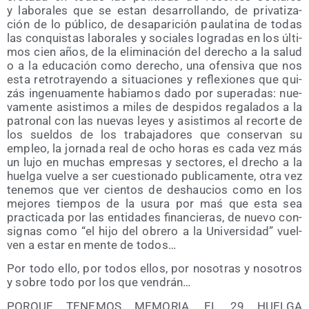
y labo­ra­les que se estan desa­rro­llan­do, de pri­va­ti­za­
ción de lo públi­co, de des­apa­ri­ción pau­la­ti­na de todas
las con­quis­tas labo­ra­les y socia­les logra­das en los últi­
mos cien años, de la eli­mi­na­ción del dere­cho a la salud
o a la edu­ca­ción como dere­cho, una ofen­si­va que nos
esta retro­tra­yen­do a situa­cio­nes y refle­xio­nes que qui­
zás inge­nua­men­te habia­mos dado por supe­ra­das: nue­
va­men­te asis­ti­mos a miles de des­pi­dos rega­la­dos a la
patro­nal con las nue­vas leyes y asis­ti­mos al recor­te de
los suel­dos de los tra­ba­ja­do­res que con­ser­van su
empleo, la jor­na­da real de ocho horas es cada vez más
un lujo en muchas empre­sas y sec­to­res, el dre­cho a la
huel­ga vuel­ve a ser cues­tio­na­do publi­ca­men­te, otra vez
tene­mos que ver cien­tos de des­hau­cios como en los
mejo­res tiem­pos de la usu­ra por maś que esta sea
prac­ti­ca­da por las enti­da­des finan­cie­ras, de nue­vo con­
sig­nas como “el hijo del obre­ro a la Uni­ver­si­dad” vuel­
ven a estar en men­te de todos…
Por todo ello, por todos ellos, por noso­tras y noso­tros
y sobre todo por los que vendrán…
PORQUE TENEMOS MEMORIA, EL 29 HUELGA