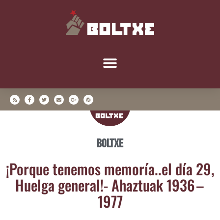
Boltxe
¡Por­que tene­mos memoría..el día 29,
Huel­ga gene­ral!- Ahaz­tuak 1936 –
1977