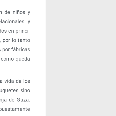
ón de niños y
a­cio­na­les y
dos en prin­ci­
, por lo tan­to
 por fábri­cas
a, como que­da
la vida de los
jugue­tes sino
n­ja de Gaza.
upues­ta­men­te