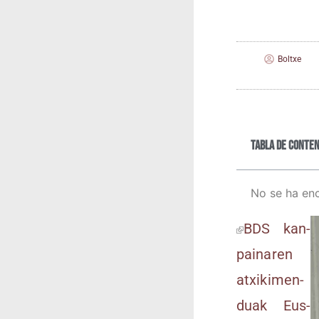
Boltxe
Tabla de conten
No se ha en
BDS kan­
pai­na­ren
atxi­ki­men­
duak Eus­