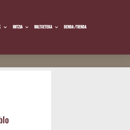
k
Iritzia
Boltxe­te­ka
Den­da /​Tien­da
blo