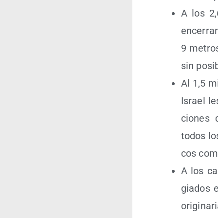
A los 2,
ence­rr
9 metros 
sin posi­
Al 1,5 mi
Israel le
cio­nes 
todos los
cos como 
A los ca
gia­dos e
ori­gi­na