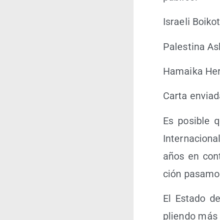
Israe­li Boikot
Pales­ti­na A
Hamai­ka Herr
Car­ta envia­
Es posi­ble q
Inter­na­cio­
años en con­t
ción pasa­mos
El Esta­do de
plien­do más 