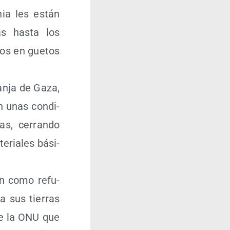
­nia les están
s has­ta los
­los en gue­tos
an­ja de Gaza,
n unas con­di­
nas, cerran­do
e­ria­les bási­
ven como refu­
 a sus tie­rras
 de la ONU que