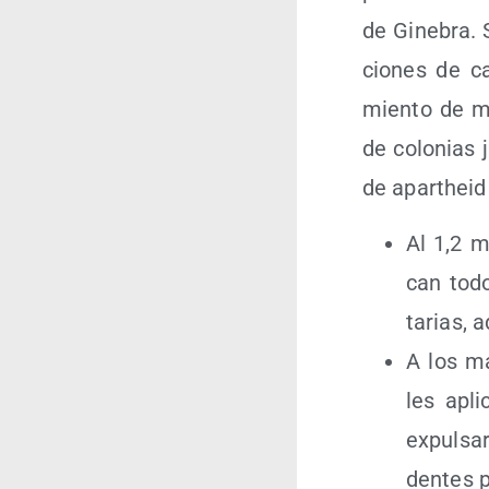
de Gine­bra. 
cio­nes de cas
mien­to de me
de colo­nias j
de apartheid i
Al 1,2 mi
can todo 
ta­rias, a
A los má
les apli­
expul­sar
den­tes