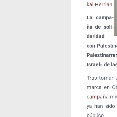
kal Herrian
La cam­pa­
ña de soli­
da­ri­dad
con Pales­ti­
Pales­ti­na­rr
Israel» de la
Tras tomar co
mar­ca en Ore
cam­pa­ña
mie
ya han sido r
público.