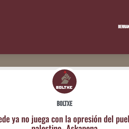
Berria
Boltxe
e­de ya no jue­ga con la opre­sión del pue­
pales­tino- Askapena