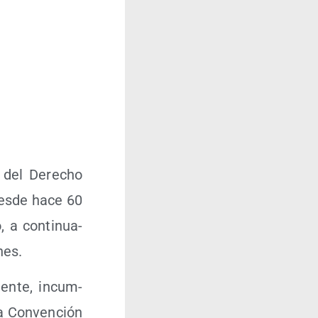
s del Dere­cho
des­de hace 60
 a con­ti­nua­
nes.
men­te, incum­
a Con­ven­ción