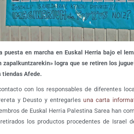
na pues­ta en mar­cha en Eus­kal Herria bajo el lem
en zapal­kun­tza­re­kin» logra que se reti­ren los jug
s tien­das Afede.
n­tac­to con los res­pon­sa­bles de dife­ren­tes loc
­re­ta y Deus­to y entre­gar­les
una car­ta infor­ma­
m­bros de Eus­kal Herria Pales­ti­na Sarea han com
eti­ra­dos los pro­duc­tos pro­ce­den­tes de Israel d