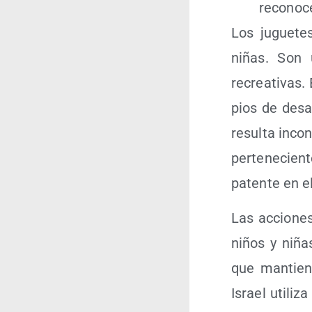
reco­no­c
Los jugue­te
niñas. Son un
recrea­ti­vas.
pios de desa­r
resul­ta inco
per­te­ne­cie
paten­te en e
Las accio­nes
niños y niñas
que man­tie­
Israel uti­li­