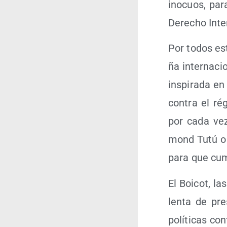
ino­cuos, para
Dere­cho Inte
Por todos est
ña inter­na­ci
ins­pi­ra­da e
con­tra el ré
por cada vez
mond Tutú o J
para que cum­
El Boi­cot, la
len­ta de pre
polí­ti­cas co