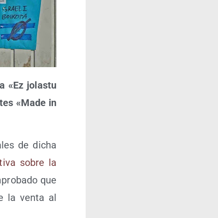
a «Ez jolas­tu
ue­tes «Made in
a­les de dicha
ti­va sobre la
­pro­ba­do que
e la ven­ta al