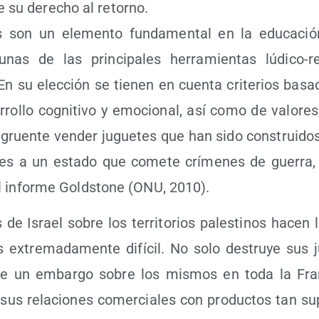
e su dere­cho al retorno.
s son un ele­men­to fun­da­men­tal en la edu­ca­ci
as de las prin­ci­pa­les herra­mien­tas lúdi­co-rel
 En su elec­ción se tie­nen en cuen­ta cri­te­rios basa­
ro­llo cog­ni­ti­vo y emo­cio­nal, así como de valo­res
n­gruen­te ven­der jugue­tes que han sido cons­trui­dos
n­tes a un esta­do que come­te crí­me­nes de gue­rr
l infor­me Golds­to­ne (ONU, 2010).
 de Israel sobre los terri­to­rios pales­ti­nos hacen 
 extre­ma­da­men­te difí­cil. No solo des­tru­ye sus 
ne un embar­go sobre los mis­mos en toda la Fra
za sus rela­cio­nes comer­cia­les con pro­duc­tos tan s