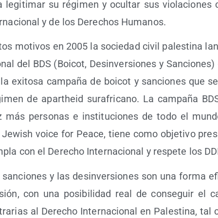
 legi­ti­mar su régi­men y ocul­tar sus vio­la­cio­nes 
r­na­cio­nal y de los Dere­chos Humanos.
os moti­vos en 2005 la socie­dad civil pales­ti­na lan
o­nal del BDS (Boi­cot, Des­in­ver­sio­nes y San­cio­nes) 
n la exi­to­sa cam­pa­ña de boi­cot y san­cio­nes que s
gi­men de apartheid sura­fri­cano. La cam­pa­ña BDS,
 más per­so­nas e ins­ti­tu­cio­nes de todo el mun
ewish voi­ce for Pea­ce, tie­ne como obje­ti­vo pre­si
pla con el Dere­cho Inter­na­cio­nal y res­pe­te los D
s san­cio­nes y las des­in­ver­sio­nes son una for­ma ef
­sión, con una posi­bi­li­dad real de con­se­guir el 
n­tra­rias al Dere­cho Inter­na­cio­nal en Pales­ti­na, 