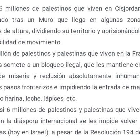
6 millo­nes de pales­ti­nos que viven en Cis­jor­da
an­do tras un Muro que lle­ga en algu­nas zona
de altu­ra, divi­dien­do su terri­to­rio y apri­sio­nán­do
bi­li­dad de movimiento.
llón de pales­ti­nos y pales­ti­nas que viven en la Fr
s some­te a un blo­queo ile­gal, que les man­tie­ne e
de mise­ria y reclu­sión abso­lu­ta­men­te inhu­ma­
 pasos fron­te­ri­zos e impi­dien­do la entra­da de mat
hari­na, leche, lápi­ces, etc.
si 6 millo­nes de pales­ti­nos y pales­ti­nas que vi
n la diás­po­ra inter­na­cio­nal se les impi­de vol­ver
­rias (hoy en Israel), a pesar de la Reso­lu­ción 194