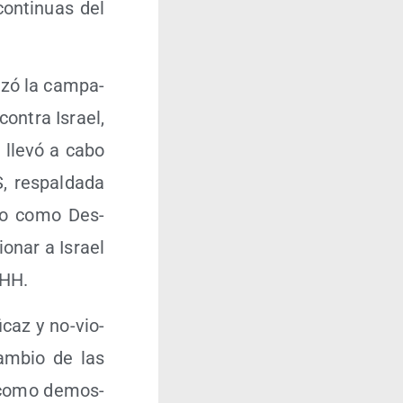
con­ti­nuas del
­zó la cam­pa­
con­tra Israel,
e lle­vó a cabo
 res­pal­da­da
­do como Des­
o­nar a Israel
DHH.
i­caz y no-vio­
cam­bio de las
tal como demos­