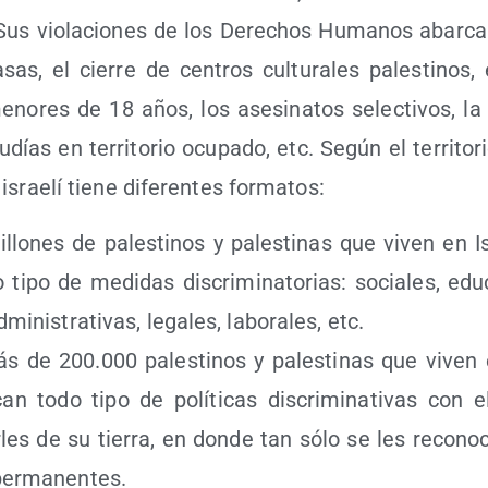
Sus vio­la­cio­nes de los Dere­chos Huma­nos abar­ca
as, el cie­rre de cen­tros cul­tu­ra­les pales­ti­nos, 
no­res de 18 años, los ase­si­na­tos selec­ti­vos, la 
udías en terri­to­rio ocu­pa­do, etc. Según el terri­to­ri
srae­lí tie­ne dife­ren­tes formatos:
llo­nes de pales­ti­nos y pales­ti­nas que viven en Is
tipo de medi­das dis­cri­mi­na­to­rias: socia­les, edu­c
dmi­nis­tra­ti­vas, lega­les, labo­ra­les, etc.
s de 200.000 pales­ti­nos y pales­ti­nas que viven 
can todo tipo de polí­ti­cas dis­cri­mi­na­ti­vas con e
­les de su tie­rra, en don­de tan sólo se les reco­no
 permanentes.