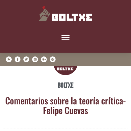
Boltxe
Comen­ta­rios sobre la teo­ría crí­ti­ca-
Feli­pe Cuevas