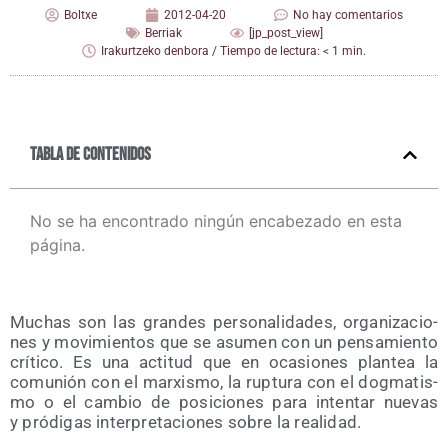
Boltxe
2012-04-20
No hay comentarios
Berriak
[jp_post_view]
Irakurtzeko denbora / Tiempo de lectura: < 1 min.
Tabla de contenidos
No se ha encontrado ningún encabezado en esta
página.
Muchas son las gran­des per­so­na­li­da­des, orga­ni­za­cio­
nes y movi­mien­tos que se asu­men con un pen­sa­mien­to
crí­ti­co. Es una acti­tud que en oca­sio­nes plan­tea la
comu­nión con el mar­xis­mo, la rup­tu­ra con el dog­ma­tis­
mo o el cam­bio de posi­cio­nes para inten­tar nue­vas
y pró­di­gas inter­pre­ta­cio­nes sobre la realidad.