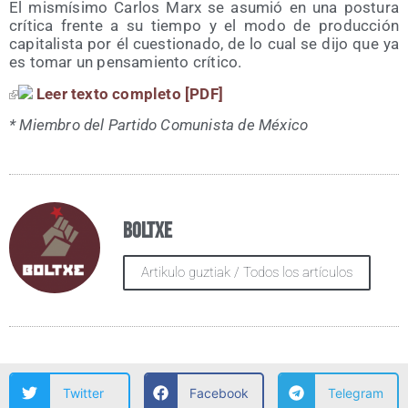
El mis­mí­si­mo Car­los Marx se asu­mió en una pos­tu­ra
crí­ti­ca fren­te a su tiem­po y el modo de pro­duc­ción
capi­ta­lis­ta por él cues­tio­na­do, de lo cual se dijo que ya
es tomar un pen­sa­mien­to crítico.
Leer tex­to com­ple­to [PDF]
* Miem­bro del Par­ti­do Comu­nis­ta de México
Boltxe
Artikulo guztiak / Todos los artículos
Twitter
Facebook
Telegram