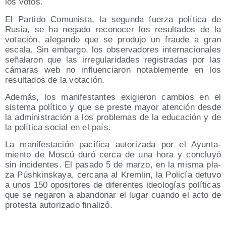
los votos.
El Par­ti­do Comu­nis­ta, la segun­da fuer­za polí­ti­ca de
Rusia, se ha nega­do reco­no­cer los resul­ta­dos de la
vota­ción, ale­gan­do que se pro­du­jo un frau­de a gran
esca­la. Sin embar­go, los obser­va­do­res inter­na­cio­na­les
seña­la­ron que las irre­gu­la­ri­da­des regis­tra­das por las
cáma­ras web no influen­cia­ron nota­ble­men­te en los
resul­ta­dos de la votación.
Ade­más, los mani­fes­tan­tes exi­gie­ron cam­bios en el
sis­te­ma polí­ti­co y que se pres­te mayor aten­ción des­de
la admi­nis­tra­ción a los pro­ble­mas de la edu­ca­ción y de
la polí­ti­ca social en el país.
La mani­fes­ta­ción pací­fi­ca auto­ri­za­da por el Ayun­ta­
mien­to de Mos­cú duró cer­ca de una hora y con­clu­yó
sin inci­den­tes. El pasa­do 5 de mar­zo, en la mis­ma pla­
za Púsh­kins­ka­ya, cer­ca­na al Krem­lin, la Poli­cía detu­vo
a unos 150 opo­si­to­res de dife­ren­tes ideo­lo­gías polí­ti­cas
que se nega­ron a aban­do­nar el lugar cuan­do el acto de
pro­tes­ta auto­ri­za­do finalizó.