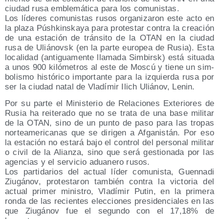
ciu­dad rusa emble­má­ti­ca para los comu­nis­tas.
Los líde­res comu­nis­tas rusos orga­ni­za­ron este acto en
la pla­za Púsh­kins­ka­ya para pro­tes­tar con­tra la crea­ción
de una esta­ción de trán­si­to de la OTAN en la ciu­dad
rusa de Uliá­novsk (en la par­te euro­pea de Rusia). Esta
loca­li­dad (anti­gua­men­te lla­ma­da Sim­birsk) está situa­da
a unos 900 kiló­me­tros al este de Mos­cú y tie­ne un sim­
bo­lis­mo his­tó­ri­co impor­tan­te para la izquier­da rusa por
ser la ciu­dad natal de Vla­dí­mir Ilich Uliá­nov, Lenin.
Por su par­te el Minis­te­rio de Rela­cio­nes Exte­rio­res de
Rusia ha reite­ra­do que no se tra­ta de una base mili­tar
de la OTAN, sino de un pun­to de paso para las tro­pas
nor­te­ame­ri­ca­nas que se diri­gen a Afga­nis­tán. Por eso
la esta­ción no esta­rá bajo el con­trol del per­so­nal mili­tar
o civil de la Alian­za, sino que será ges­tio­na­da por las
agen­cias y el ser­vi­cio adua­ne­ro rusos.
Los par­ti­da­rios del actual líder comu­nis­ta, Guen­na­di
Ziu­gá­nov, pro­tes­ta­ron tam­bién con­tra la vic­to­ria del
actual pri­mer minis­tro, Vla­dí­mir Putin, en la pri­me­ra
ron­da de las recien­tes elec­cio­nes pre­si­den­cia­les en las
que Ziu­gá­nov fue el segun­do con el 17,18% de