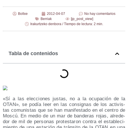
Boltxe
2012-04-07
No hay comentarios
Berriak
[jp_post_view]
Irakurtzeko denbora / Tiempo de lectura: 2 min.
Tabla de contenidos
«Sí a las elec­cio­nes jus­tas, no a la ocu­pa­ción de la
OTAN», se podía leer en las con­sig­nas de los acti­vis­
tas comu­nis­tas que se han mani­fes­ta­do en el cen­tro de
Mos­cú. En medio de un mar de ban­de­ras rojas, alre­de­
dor de mil de per­so­nas pro­tes­ta­ron con­tra el esta­ble­ci­
mien­to de una esta­ción de trán­si­to de la OTAN en una