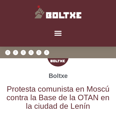
Boltxe
Pro­tes­ta comu­nis­ta en Mos­cú
con­tra la Base de la OTAN en
la ciu­dad de Lenín