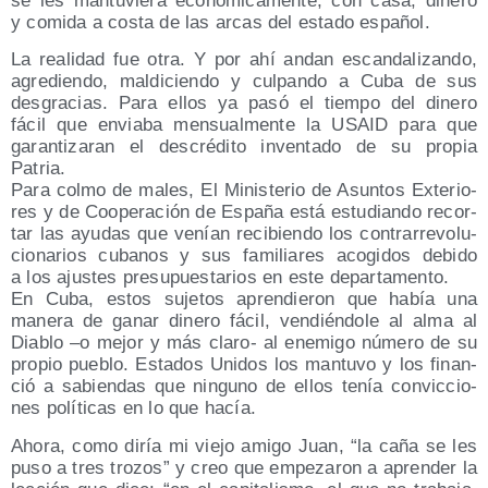
se les man­tu­vie­ra eco­nó­mi­ca­men­te, con casa, dine­ro
y comi­da a cos­ta de las arcas del esta­do español.
La reali­dad fue otra. Y por ahí andan escan­da­li­zan­do,
agre­dien­do, mal­di­cien­do y cul­pan­do a Cuba de sus
des­gra­cias. Para ellos ya pasó el tiem­po del dine­ro
fácil que envia­ba men­sual­men­te la USAID para que
garan­ti­za­ran el des­cré­di­to inven­ta­do de su pro­pia
Patria.
Para col­mo de males, El Minis­te­rio de Asun­tos Exte­rio­
res y de Coope­ra­ción de Espa­ña está estu­dian­do recor­
tar las ayu­das que venían reci­bien­do los con­tra­rre­vo­lu­
cio­na­rios cuba­nos y sus fami­lia­res aco­gi­dos debi­do
a los ajus­tes pre­su­pues­ta­rios en este departamento.
En Cuba, estos suje­tos apren­die­ron que había una
mane­ra de ganar dine­ro fácil, ven­dién­do­le al alma al
Dia­blo –o mejor y más cla­ro- al enemi­go núme­ro de su
pro­pio pue­blo. Esta­dos Uni­dos los man­tu­vo y los finan­
ció a sabien­das que nin­guno de ellos tenía con­vic­cio­
nes polí­ti­cas en lo que hacía.
Aho­ra, como diría mi vie­jo ami­go Juan, “la caña se les
puso a tres tro­zos” y creo que empe­za­ron a apren­der la