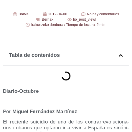
Boltxe
2012-04-06
No hay comentarios
Berriak
[jp_post_view]
Irakurtzeko denbora / Tiempo de lectura: 2 min.
Tabla de contenidos
Dia­rio-Octu­bre
Por
Miguel Fer­nán­dez Martínez
El recien­te sui­ci­dio de uno de los con­tra­rre­vo­lu­cio­na­
rios cuba­nos que opta­ron ir a vivir a Espa­ña es sinó­ni­