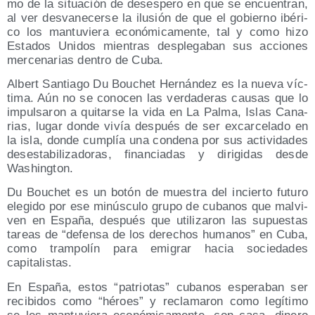
mo de la situa­ción de deses­pe­ro en que se encuen­tran,
al ver des­va­ne­cer­se la ilu­sión de que el gobierno ibé­ri­
co los man­tu­vie­ra eco­nó­mi­ca­men­te, tal y como hizo
Esta­dos Uni­dos mien­tras des­ple­ga­ban sus accio­nes
mer­ce­na­rias den­tro de Cuba.
Albert San­tia­go Du Bou­chet Her­nán­dez es la nue­va víc­
ti­ma. Aún no se cono­cen las ver­da­de­ras cau­sas que lo
impul­sa­ron a qui­tar­se la vida en La Pal­ma, Islas Cana­
rias, lugar don­de vivía des­pués de ser excar­ce­la­do en
la isla, don­de cum­plía una con­de­na por sus acti­vi­da­des
des­es­ta­bi­li­za­do­ras, finan­cia­das y diri­gi­das des­de
Washington.
Du Bou­chet es un botón de mues­tra del incier­to futu­ro
ele­gi­do por ese minúscu­lo gru­po de cuba­nos que mal­vi­
ven en Espa­ña, des­pués que uti­li­za­ron las supues­tas
tareas de “defen­sa de los dere­chos huma­nos” en Cuba,
como tram­po­lín para emi­grar hacia socie­da­des
capitalistas.
En Espa­ña, estos “patrio­tas” cuba­nos espe­ra­ban ser
reci­bi­dos como “héroes” y recla­ma­ron como legí­ti­mo