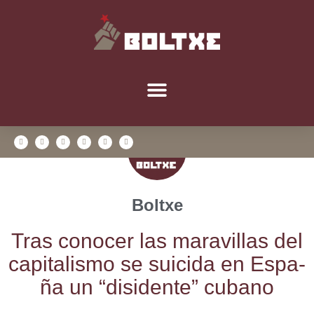
Boltxe
Tras cono­cer las mara­vi­llas del
capi­ta­lis­mo se sui­ci­da en Espa­
ña un “disi­den­te” cubano