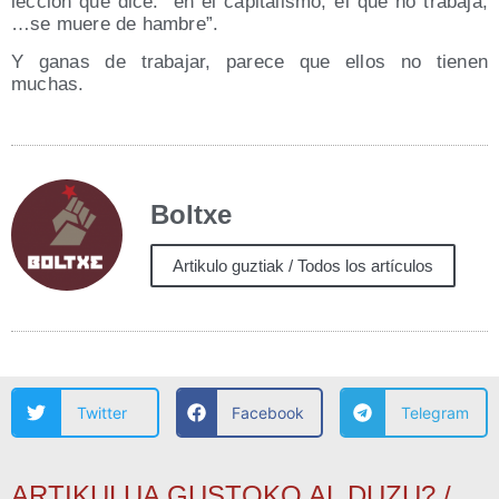
lec­ción que dice: “en el capi­ta­lis­mo, el que no trabaja,
…se mue­re de hambre”.
Y ganas de tra­ba­jar, pare­ce que ellos no tie­nen
muchas.
Boltxe
Artikulo guztiak / Todos los artículos
Twitter
Facebook
Telegram
ARTIKULUA GUSTOKO AL DUZU? /