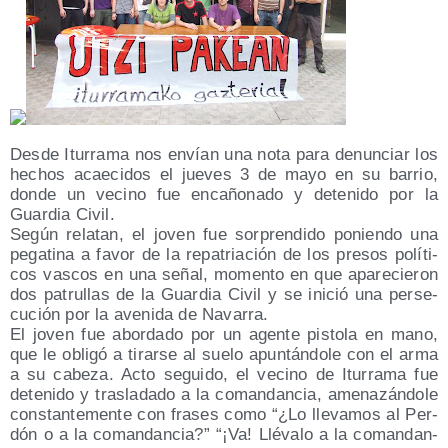
Des­de Itu­rra­ma nos envían una nota para denun­ciar los
hechos acae­ci­dos el jue­ves 3 de mayo en su barrio,
don­de un vecino fue enca­ño­na­do y dete­ni­do por la
Guar­dia Civil.
Según rela­tan, el joven fue sor­pren­di­do ponien­do una
pega­ti­na a favor de la repa­tria­ción de los pre­sos polí­ti­
cos vas­cos en una señal, momen­to en que apa­re­cie­ron
dos patru­llas de la Guar­dia Civil y se ini­ció una per­se­
cu­ción por la ave­ni­da de Navarra.
El joven fue abor­da­do por un agen­te pis­to­la en mano,
que le obli­gó a tirar­se al sue­lo apun­tán­do­le con el arma
a su cabe­za. Acto segui­do, el vecino de Itu­rra­ma fue
dete­ni­do y tras­la­da­do a la coman­dan­cia, ame­na­zán­do­le
cons­tan­te­men­te con fra­ses como “¿Lo lle­va­mos al Per­
dón o a la coman­dan­cia?” “¡Va! Llé­va­lo a la coman­dan­