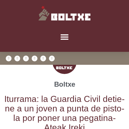
Boltxe
Itu­rra­ma: la Guar­dia Civil detie­
ne a un joven a pun­ta de pis­to­
la por poner una pega­ti­na-
Ateak Ireki