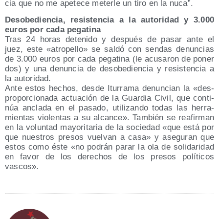
cia que no me ape­te­ce meter­le un tiro en la nuca”.
Des­obe­dien­cia, resis­ten­cia a la auto­ri­dad y 3.000
euros por cada pegatina
Tras 24 horas dete­ni­do y des­pués de pasar ante el
juez, este «atro­pe­llo» se sal­dó con sen­das denun­cias
de 3.000 euros por cada pega­ti­na (le acu­sa­ron de poner
dos) y una denun­cia de des­obe­dien­cia y resis­ten­cia a
la autoridad.
Ante estos hechos, des­de Itu­rra­ma denun­cian la «des­
pro­por­cio­na­da actua­ción de la Guar­dia Civil, que con­ti­
núa ancla­da en el pasa­do, uti­li­zan­do todas las herra­
mien­tas vio­len­tas a su alcan­ce». Tam­bién se reafir­man
en la volun­tad mayo­ri­ta­ria de la socie­dad «que está por
que nues­tros pre­sos vuel­van a casa» y ase­gu­ran que
estos como éste «no podrán parar la ola de soli­da­ri­dad
en favor de los dere­chos de los pre­sos polí­ti­cos
vascos».