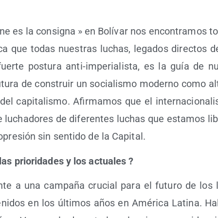
e es la con­sig­na » en Bolí­var nos encon­tra­mos t
­fi­ca que todas nues­tras luchas, lega­dos direc­tos 
uer­te pos­tu­ra anti-impe­ria­lis­ta, es la guía de n
utu­ra de cons­truir un socia­lis­mo moderno como alte
 del capi­ta­lis­mo. Afir­ma­mos que el inter­na­cio­na­l
re lucha­do­res de dife­ren­tes luchas que esta­mos li
opre­sión sin sen­ti­do de la Capital.
as prio­ri­da­des y los actua­les
?
­te a una cam­pa­ña cru­cial para el futu­ro de lo
te­ni­dos en los últi­mos años en Amé­ri­ca Lati­na. H