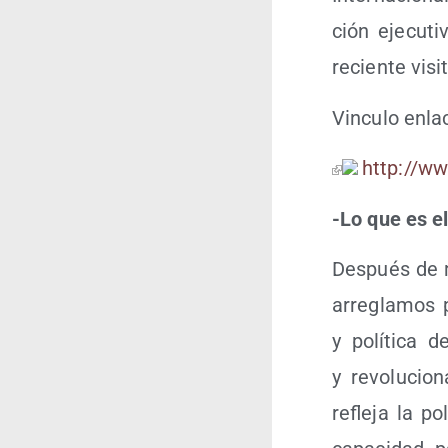
ción eje­cu­t
recien­te visi
Vincu­lo enla­
http://​www​.s
-Lo que es el
Des­pués de m
arre­gla­mos 
y polí­ti­ca 
y revo­lu­cio
refle­ja la po