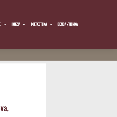
k
Iritzia
Boltxe­te­ka
Den­da /​Tien­da
­va,