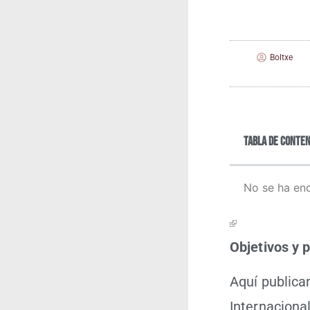
Boltxe
Tabla de conten
No se ha en
Obje­ti­vos y 
Aquí publi­ca
Inter­na­cio­n