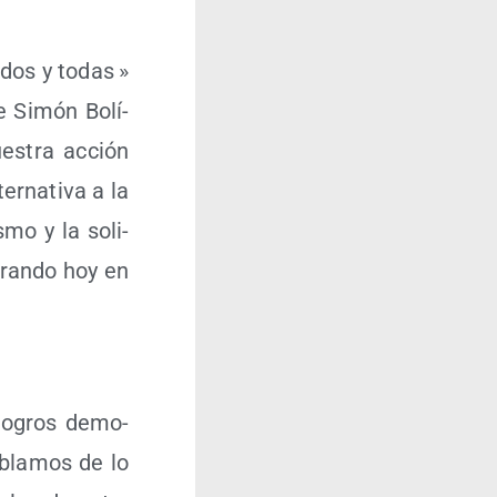
odos y todas »
de Simón Bolí­
ues­tra acción
r­na­ti­va a la
is­mo y la soli­
bran­do hoy en
s logros demo­
abla­mos de lo