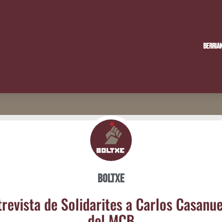
Berria
Boltxe
re­vis­ta de Soli­da­ri­tes a Car­los Casa­nue
del MCB