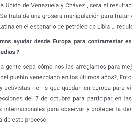
s­ta Uni­do de Vene­zue­la y Chá­vez , será el resul­ta
. Se tra­ta de una gro­se­ra mani­pu­la­ción para tra­tar 
ati­na en el esce­na­rio de petró­leo de Libia … requie
os ayu­dar des­de Euro­pa para con­tra­rres­tar est
medios
?
la gen­te sepa cómo nos las arre­gla­mos para mejo
 del pue­blo vene­zo­lano en los últi­mos años?, Ento
y acti­vis­tas · e · s que que­dan en Euro­pa para vi
lec­cio­nes del 7 de octu­bre para par­ti­ci­par en las
s inter­na­cio­na­les para obser­var y pro­te­ger la de
cia de este proceso!