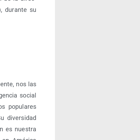
), duran­te su
en­te, nos las
gen­cia social
os popu­la­res
u diver­si­dad
ión es nues­tra