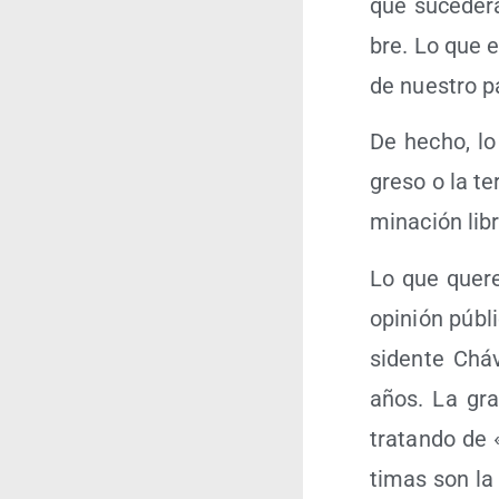
que suce­de­rá
bre. Lo que es
de nues­tro p
De hecho, lo
gre­so o la te
mi­na­ción li
Lo que que­re­
opi­nión públi
si­den­te Chá
años. La gran
tra­tan­do de
ti­mas son la 