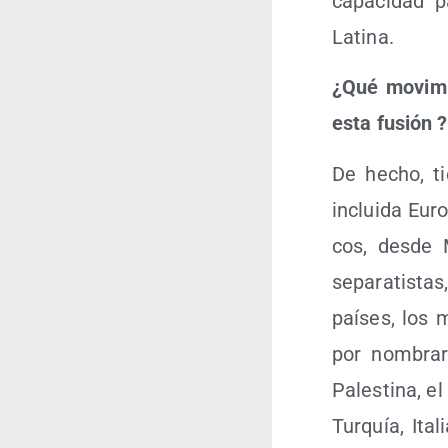
capa­ci­dad 
Latina.
¿Qué movi­mi
esta fusión
?
De hecho, ti
inclui­da Euro
cos, des­de M
sepa­ra­tis­t
paí­ses, los m
por nom­bra
Pales­ti­na, el
Tur­quía, Ita­