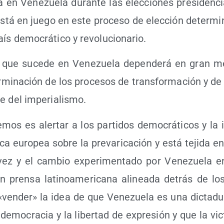
 en Vene­zue­la duran­te las elec­cio­nes pre­si­den­c
tá en jue­go en este pro­ce­so de elec­ción deter­mi­n
aís demo­crá­ti­co y revolucionario.
 que suce­de en Vene­zue­la depen­de­rá en gran med
r­mi­na­ción de los pro­ce­sos de trans­for­ma­ción y de 
bre del imperialismo.
mos es aler­tar a los par­ti­dos demo­crá­ti­cos y la 
­ca euro­pea sobre la pre­va­ri­ca­ción y está teji­da e
­vez y el cam­bio expe­ri­men­ta­do por Vene­zue­la e
 pren­sa lati­no­ame­ri­ca­na ali­nea­da detrás de l
 «ven­der» la idea de que Vene­zue­la es una dic­ta­du­
demo­cra­cia y la liber­tad de expre­sión y que la vic­