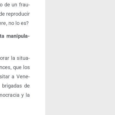
­do de un frau­
de repro­du­cir
­re, no lo es?
a mani­pu­la­
­rar la situa­
n­ces, que los
si­tar a Vene­
 bri­ga­das de
mo­cra­cia y la