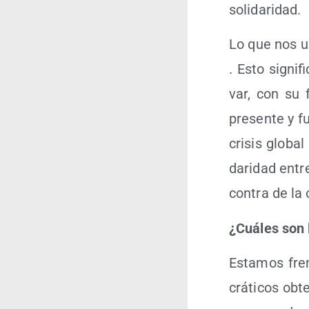
solidaridad.
Lo que nos un
. Esto sig­ni
var, con su f
pre­sen­te y f
cri­sis glo­bal
da­ri­dad ent
con­tra de la 
¿Cuá­les son l
Esta­mos fren
crá­ti­cos ob