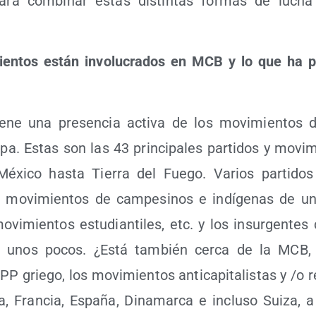
para com­bi­nar estas dis­tin­tas for­mas de lucha
en­tos están invo­lu­cra­dos en MCB y lo que ha per
e­ne una pre­sen­cia acti­va de los movi­mien­tos d
­pa. Estas son las 43 prin­ci­pa­les par­ti­dos y movi­mi
éxi­co has­ta Tie­rra del Fue­go. Varios par­ti­dos
as, movi­mien­tos de cam­pe­si­nos e indí­ge­nas de 
ovi­mien­tos estu­dian­ti­les, etc. y los insur­gen­tes
r unos pocos. ¿Está tam­bién cer­ca de la MCB
 PP grie­go, los movi­mien­tos anti­ca­pi­ta­lis­tas y /​o re
lia, Fran­cia, Espa­ña, Dina­mar­ca e inclu­so Sui­za, 