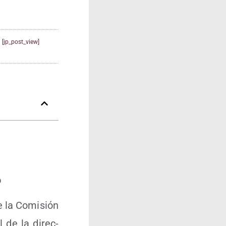
[jp_post_view]
o
e la Comi­sión
al de la direc­