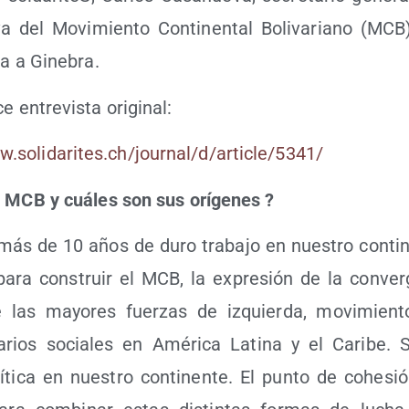
i­va del Movi­mien­to Con­ti­nen­tal Boli­va­riano (MCB
­ta a Ginebra.
ce entre­vis­ta original:
oli​da​ri​tes​.ch/​j​o​u​r​n​a​l​/​d​/​a​r​t​i​c​l​e​/​5​3​41/
 MCB y cuá­les son sus orí­ge­nes
?
ás de 10 años de duro tra­ba­jo en nues­tro con­ti­n
para cons­truir el MCB, la expre­sión de la con­ver­
de las mayo­res fuer­zas de izquier­da, movi­mien­t
­na­rios socia­les en Amé­ri­ca Lati­na y el Cari­be. S
lí­ti­ca en nues­tro con­ti­nen­te. El pun­to de cohe­s