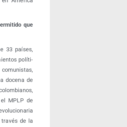
 en Amé­ri­ca
­mi­ti­do que
e 33 paí­ses,
en­tos polí­ti­
 comu­nis­tas,
una doce­na de
 colom­bia­nos,
, el MPLP de
vo­lu­cio­na­ria
a tra­vés de la