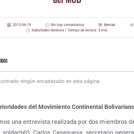
2012-06-19
No hay comentarios
Berriak
Irakurtzeko denbora / Tiempo de lectura: 3 min.
idos
contrado ningún encabezado en esta página.
prio­ri­da­des del Movi­mien­to Con­ti­nen­tal Bolivarian
­mos una entre­vis­ta rea­li­za­da por dos miem­bros d
al sol­da­ri­téS, Car­los Casa­nue­va, secre­ta­rio gene­r