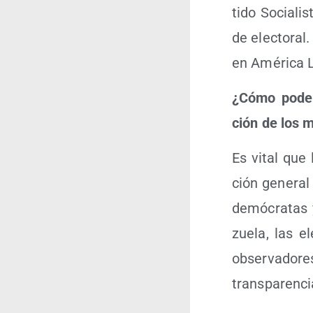
ti­do Socia­li
de elec­to­ral
en Amé­ri­ca L
¿Cómo pode­m
ción de los 
Es vital que 
ción gene­ral
demó­cra­tas 
zue­la, las e
obser­va­do­re
trans­pa­ren­