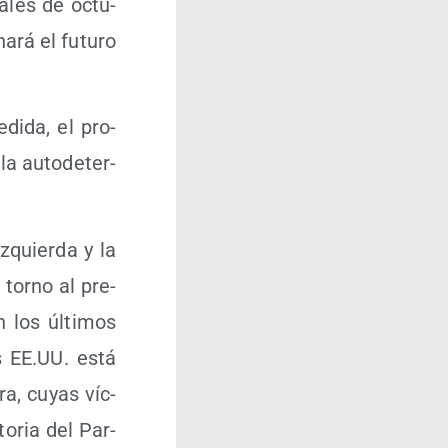
ia­les de octu­
a­rá el futu­ro
i­da, el pro­
la auto­de­ter­
izquier­da y la
n torno al pre­
n los últi­mos
os EE.UU. está
ra, cuyas víc­
to­ria del Par­