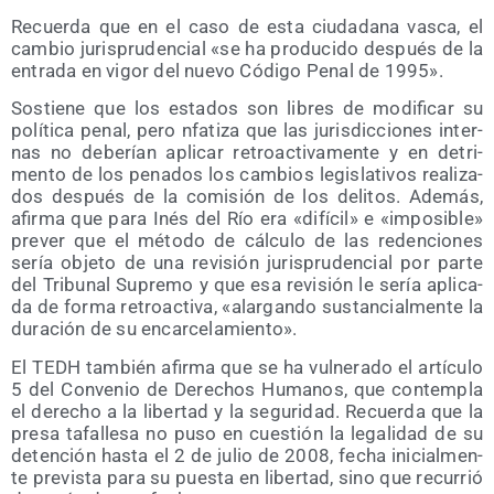
Recuer­da que en el caso de esta ciu­da­da­na vas­ca, el
cam­bio juris­pru­den­cial «se ha pro­du­ci­do des­pués de la
entra­da en vigor del nue­vo Códi­go Penal de 1995».
Sos­tie­ne que los esta­dos son libres de modi­fi­car su
polí­ti­ca penal, pero nfa­ti­za que las juris­dic­cio­nes inter­
nas no debe­rían apli­car retro­ac­ti­va­men­te y en detri­
men­to de los pena­dos los cam­bios legis­la­ti­vos rea­li­za­
dos des­pués de la comi­sión de los deli­tos. Ade­más,
afir­ma que para Inés del Río era «difí­cil» e «impo­si­ble»
pre­ver que el méto­do de cálcu­lo de las reden­cio­nes
sería obje­to de una revi­sión juris­pru­den­cial por par­te
del Tri­bu­nal Supre­mo y que esa revi­sión le sería apli­ca­
da de for­ma retro­ac­ti­va, «alar­gan­do sus­tan­cial­men­te la
dura­ción de su encarcelamiento».
El TEDH tam­bién afir­ma que se ha vul­ne­ra­do el artícu­lo
5 del Con­ve­nio de Dere­chos Huma­nos, que con­tem­pla
el dere­cho a la liber­tad y la segu­ri­dad. Recuer­da que la
pre­sa tafa­lle­sa no puso en cues­tión la lega­li­dad de su
deten­ción has­ta el 2 de julio de 2008, fecha ini­cial­men­
te pre­vis­ta para su pues­ta en liber­tad, sino que recu­rrió