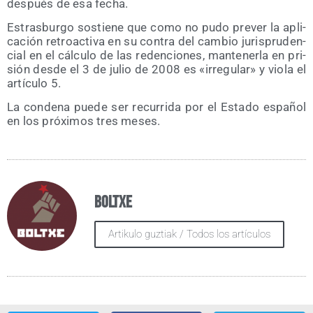
des­pués de esa fecha.
Estras­bur­go sos­tie­ne que como no pudo pre­ver la apli­
ca­ción retro­ac­ti­va en su con­tra del cam­bio juris­pru­den­
cial en el cálcu­lo de las reden­cio­nes, man­te­ner­la en pri­
sión des­de el 3 de julio de 2008 es «irre­gu­lar» y vio­la el
artícu­lo 5.
La con­de­na pue­de ser recu­rri­da por el Esta­do espa­ñol
en los pró­xi­mos tres meses.
Boltxe
Artikulo guztiak / Todos los artículos