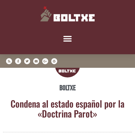
Boltxe
Con­de­na al esta­do espa­ñol por la
«Doc­tri­na Parot»