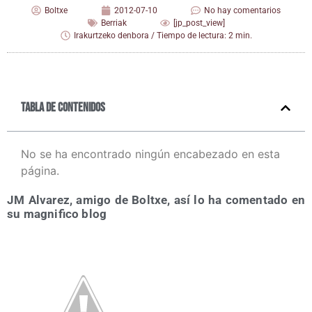
Boltxe
2012-07-10
No hay comentarios
Berriak
[jp_post_view]
Irakurtzeko denbora / Tiempo de lectura: 2 min.
Tabla de contenidos
No se ha encontrado ningún encabezado en esta
página.
JM Alva­rez, ami­go de Boltxe, así lo ha comen­ta­do en
su mag­ni­fi­co blog