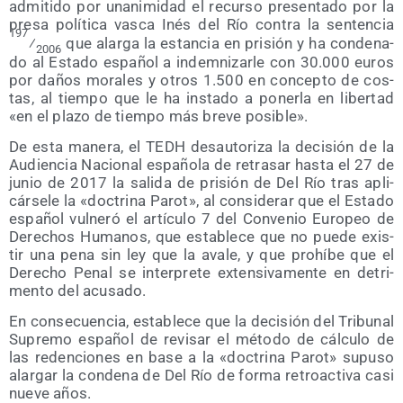
admi­ti­do por una­ni­mi­dad el recur­so pre­sen­ta­do por la
pre­sa polí­ti­ca vas­ca Inés del Río con­tra la sen­ten­cia
197
⁄
que alar­ga la estan­cia en pri­sión y ha con­de­na­
2006
do al Esta­do espa­ñol a indem­ni­zar­le con 30.000 euros
por daños mora­les y otros 1.500 en con­cep­to de cos­
tas, al tiem­po que le ha ins­ta­do a poner­la en liber­tad
«en el pla­zo de tiem­po más bre­ve posible».
De esta mane­ra, el TEDH des­au­to­ri­za la deci­sión de la
Audien­cia Nacio­nal espa­ño­la de retra­sar has­ta el 27 de
junio de 2017 la sali­da de pri­sión de Del Río tras apli­
cár­se­le la «doc­tri­na Parot», al con­si­de­rar que el Esta­do
espa­ñol vul­ne­ró el artícu­lo 7 del Con­ve­nio Euro­peo de
Dere­chos Huma­nos, que esta­ble­ce que no pue­de exis­
tir una pena sin ley que la ava­le, y que prohí­be que el
Dere­cho Penal se inter­pre­te exten­si­va­men­te en detri­
men­to del acusado.
En con­se­cuen­cia, esta­ble­ce que la deci­sión del Tri­bu­nal
Supre­mo espa­ñol de revi­sar el méto­do de cálcu­lo de
las reden­cio­nes en base a la «doc­tri­na Parot» supu­so
alar­gar la con­de­na de Del Río de for­ma retro­ac­ti­va casi
nue­ve años.