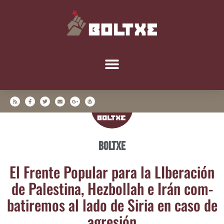
Boltxe
El Fren­te Popu­lar para la LIbe­ra­ción
de Pales­ti­na, Hez­bo­llah e Irán com­
ba­ti­re­mos al lado de Siria en caso de
agresión