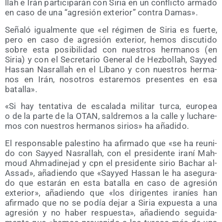
llah e Irán par­ti­ci­pa­rán con Siria en un con­flic­to arma­do
en caso de una “agre­sión exte­rior” con­tra Damas».
Seña­ló igual­men­te que «el régi­men de Siria es fuer­te,
pero en caso de agre­sión exte­rior, hemos dis­cu­ti­do
sobre esta posi­bi­li­dad con nues­tros her­ma­nos (en
Siria) y con el Secre­ta­rio Gene­ral de Hez­bo­llah, Say­yed
Has­san Nas­ra­llah en el Líbano y con nues­tros her­ma­
nos en Irán, noso­tros esta­re­mos pre­sen­tes en esa
batalla».
«Si hay ten­ta­ti­va de esca­la­da mili­tar tur­ca, euro­pea
o de la par­te de la OTAN, sal­dre­mos a la calle y lucha­re­
mos con nues­tros her­ma­nos sirios» ha añadido.
El res­pon­sa­ble pales­tino ha afir­ma­do que «se ha reu­ni­
do con Say­yed Nas­ra­llah, con el pre­si­den­te ira­ní Mah­
moud Ahma­di­ne­jad y cpn el pre­si­den­te sirio Bachar al-
Assad», aña­dien­do que «Say­yed Has­san le ha ase­gu­ra­
do que esta­rán en esta bata­lla en caso de agre­sión
exte­rior», aña­dien­do que «los diri­gen­tes ira­níes han
afir­ma­do que no se podía dejar a Siria expues­ta a una
agre­sión y no haber res­pues­ta», aña­dien­do segui­da­