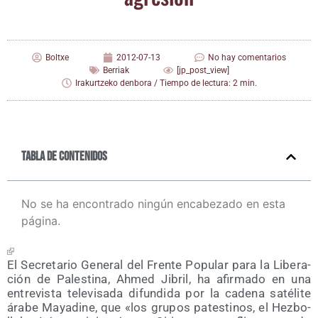
Boltxe
2012-07-13
No hay comentarios
Berriak
[jp_post_view]
Irakurtzeko denbora / Tiempo de lectura: 2 min.
Tabla de contenidos
No se ha encontrado ningún encabezado en esta
página.
El Secre­ta­rio Gene­ral del Fren­te Popu­lar para la Libe­ra­
ción de Pales­ti­na, Ahmed Jibril, ha afir­ma­do en una
entre­vis­ta tele­vi­sa­da difun­di­da por la cade­na saté­li­te
ára­be Maya­di­ne, que «los gru­pos pates­ti­nos, el Hez­bo­