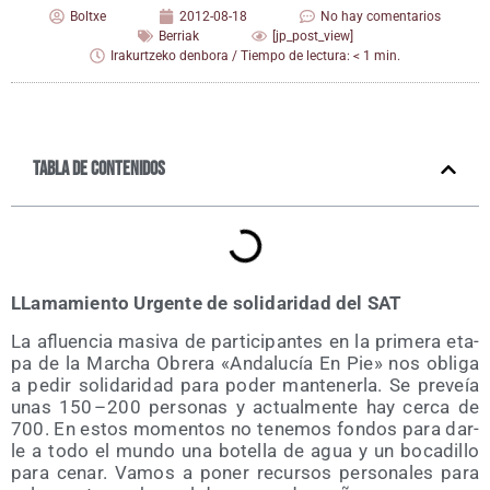
Boltxe
2012-08-18
No hay comentarios
Berriak
[jp_post_view]
Irakurtzeko denbora / Tiempo de lectura: < 1 min.
Tabla de contenidos
LLa­ma­mien­to Urgen­te de soli­da­ri­dad del SAT
La afluen­cia masi­va de par­ti­ci­pan­tes en la pri­me­ra eta­
pa de la Mar­cha Obre­ra «Anda­lu­cía En Pie» nos obli­ga
a pedir soli­da­ri­dad para poder man­te­ner­la. Se pre­veía
unas 150 – 200 per­so­nas y actual­men­te hay cer­ca de
700. En estos momen­tos no tene­mos fon­dos para dar­
le a todo el mun­do una bote­lla de agua y un boca­di­llo
para cenar. Vamos a poner recur­sos per­so­na­les para