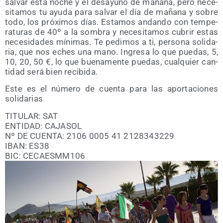
sal­var esta noche y el desa­yuno de maña­na, pero nece­
si­ta­mos tu ayu­da para sal­var el día de maña­na y sobre
todo, los pró­xi­mos días. Esta­mos andan­do con tem­pe­
ra­tu­ras de 40º a la som­bra y nece­si­ta­mos cubrir estas
nece­si­da­des míni­mas. Te pedi­mos a ti, per­so­na soli­da­
ria, que nos eches una mano. Ingre­sa lo que pue­das, 5,
10, 20, 50 €, lo que bue­na­men­te pue­das, cual­quier can­
ti­dad será bien recibida.
Este es el núme­ro de cuen­ta para las apor­ta­cio­nes
solidarias
TITULAR: SAT
ENTIDAD: CAJASOL
Nº DE CUENTA: 2106 0005 41 2128343229
IBAN: ES38
BIC: CECAESMM106