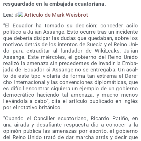
res­guar­da­do en la emba­ja­da ecuatoriana.
Lea:
Artícu­lo de Mark Weisbrot
“El Ecua­dor ha toma­do su deci­sión: con­ce­der asi­lo
polí­ti­co a Julian Assan­ge. Esto ocu­rre tras un inci­den­te
que debe­ría disi­par las dudas que que­da­ban, sobre los
moti­vos detrás de los inten­tos de Sue­cia y el Rei­no Uni­
do para extra­di­tar al fun­da­dor de Wiki­Leaks, Julian
Assan­ge. Este miér­co­les, el gobierno del Rei­no Uni­do
reali­zó la ame­na­za sin pre­ce­den­tes de inva­dir la Emba­
ja­da del Ecua­dor si Assan­ge no se entre­ga­ba. Un asal­
to de este tipo vio­la­ría de for­ma tan extre­ma el Dere­
cho Inter­na­cio­nal y las con­ven­cio­nes diplo­má­ti­cas, que
es difí­cil encon­trar siquie­ra un ejem­plo de un gobierno
demo­crá­ti­co hacien­do tal ame­na­za, y mucho menos
lle­ván­do­la a cabo”, cita el artícu­lo publi­ca­do en inglés
por el rota­ti­vo británico.
“Cuan­do el Can­ci­ller ecua­to­riano, Ricar­do Pati­ño, en
una aira­da y desa­fian­te res­pues­ta dio a cono­cer a la
opi­nión públi­ca las ame­na­zas por escri­to, el gobierno
del Rei­no Uni­do tra­tó de dar mar­cha atrás y decir que