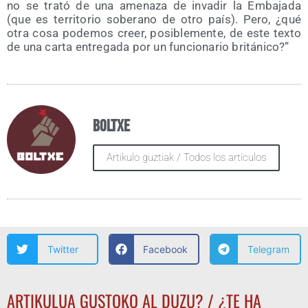
no se tra­tó de una ame­na­za de inva­dir la Emba­ja­da
(que es terri­to­rio sobe­rano de otro país). Pero, ¿qué
otra cosa pode­mos creer, posi­ble­men­te, de este tex­to
de una car­ta entre­ga­da por un fun­cio­na­rio británico?”
Boltxe
Artikulo guztiak / Todos los artículos
Twitter
Facebook
Telegram
ARTIKULUA GUSTOKO AL DUZU? / ¿TE HA