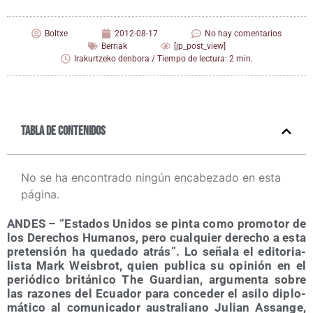
Boltxe
2012-08-17
No hay comentarios
Berriak
[jp_post_view]
Irakurtzeko denbora / Tiempo de lectura: 2 min.
Tabla de contenidos
No se ha encontrado ningún encabezado en esta
página.
ANDES – “Esta­dos Uni­dos se pin­ta como pro­mo­tor de
los Dere­chos Huma­nos, pero cual­quier dere­cho a esta
pre­ten­sión ha que­da­do atrás”.
Lo seña­la el edi­to­ria­
lis­ta Mark Weis­brot, quien publi­ca su opi­nión en el
perió­di­co bri­tá­ni­co The Guar­dian, argu­men­ta sobre
las razo­nes del Ecua­dor para con­ce­der el asi­lo diplo­
má­ti­co al comu­ni­ca­dor aus­tra­liano Julian Assan­ge,