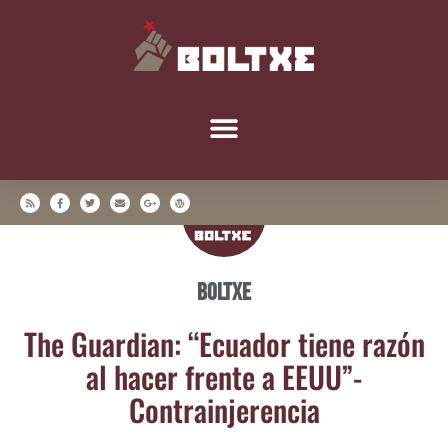
Boltxe
The Guar­dian: “Ecua­dor tie­ne razón
al hacer fren­te a EEUU”-
Contrainjerencia