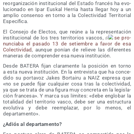
reor­ga­ni­za­ción ins­ti­tu­cio­nal del Esta­do fran­cés ha evo­
lu­cio­na­do en Ipar Eus­kal Herria has­ta lle­gar hoy a un
amplio con­sen­so en torno a la Colec­ti­vi­dad Terri­to­rial
Específica.
El Con­se­jo de Elec­tos, que reúne a la repre­sen­ta­ción
ins­ti­tu­cio­nal de los tres terri­to­rios vas­cos,
se pro­
nun­cia­ba el pasa­do 13 de setiem­bre a favor de esa
Colec­ti­vi­dad
, aun­que ponían de relie­ve las dife­ren­tes
mane­ras de com­pren­der esa nue­va institución.
Des­de BATERA fijan cla­ra­men­te la posi­ción en torno
a esta nue­va ins­ti­tu­ción. En la entre­vis­ta que ha con­ce­
di­do su por­ta­voz Jakes Bor­tai­ru a NAIZ expre­sa que
«no se pue­de fijar cual­quier cosa tras la colec­ti­vi­dad,
ya que se tra­ta de una figu­ra muy con­cre­ta en la legis­la­
ción fran­ce­sa». Y mar­ca sus lími­tes: «debe englo­bar la
tota­li­dad del terri­to­rio vas­co, debe ser una estruc­tu­ra
evo­lu­ti­va y debe reem­pla­zar, por lo menos, el
departamento».
¿Adiós al departamento?