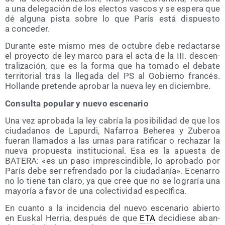
a una dele­ga­ción de los elec­tos vas­cos y se espe­ra que
dé algu­na pis­ta sobre lo que París está dis­pues­to
a conceder.
Duran­te este mis­mo mes de octu­bre debe redac­tar­se
el pro­yec­to de ley mar­co para el acta de la III. des­cen­
tra­li­za­ción, que es la for­ma que ha toma­do el deba­te
terri­to­rial tras la lle­ga­da del PS al Gobierno fran­cés.
Hollan­de pre­ten­de apro­bar la nue­va ley en diciembre.
Con­sul­ta popu­lar y nue­vo escenario
Una vez apro­ba­da la ley cabría la posi­bi­li­dad de que los
ciu­da­da­nos de Lapur­di, Nafa­rroa Behe­rea y Zube­roa
fue­ran lla­ma­dos a las urnas para rati­fi­car o recha­zar la
nue­va pro­pues­ta ins­ti­tu­cio­nal. Esa es la apues­ta de
BATERA: «es un paso impres­cin­di­ble, lo apro­ba­do por
París debe ser refren­da­do por la ciu­da­da­nía». Ece­na­rro
no lo tie­ne tan cla­ro, ya que cree que no se logra­ría una
mayo­ría a favor de una colec­ti­vi­dad específica.
En cuan­to a la inci­den­cia del nue­vo esce­na­rio abier­to
en Eus­kal Herria, des­pués de que
ETA
deci­die­se aban­