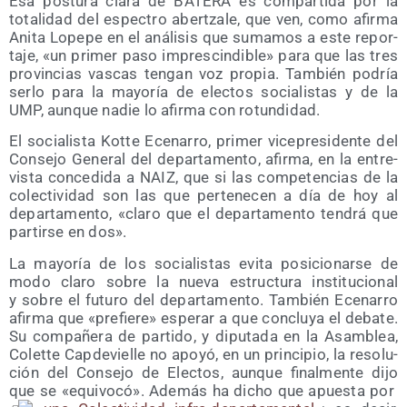
Esa pos­tu­ra cla­ra de BATERA es com­par­ti­da por la
tota­li­dad del espec­tro aber­tza­le, que ven, como afir­ma
Ani­ta Lope­pe en el aná­li­sis que suma­mos a este repor­
ta­je, «un pri­mer paso impres­cin­di­ble» para que las tres
pro­vin­cias vas­cas ten­gan voz pro­pia. Tam­bién podría
ser­lo para la mayo­ría de elec­tos socia­lis­tas y de la
UMP, aun­que nadie lo afir­ma con rotundidad.
El socia­lis­ta Kot­te Ece­na­rro, pri­mer vice­pre­si­den­te del
Con­se­jo Gene­ral del depar­ta­men­to, afir­ma, en la entre­
vis­ta con­ce­di­da a NAIZ, que si las com­pe­ten­cias de la
colec­ti­vi­dad son las que per­te­ne­cen a día de hoy al
depar­ta­men­to, «cla­ro que el depar­ta­men­to ten­drá que
par­tir­se en dos».
La mayo­ría de los socia­lis­tas evi­ta posi­cio­nar­se de
modo cla­ro sobre la nue­va estruc­tu­ra ins­ti­tu­cio­nal
y sobre el futu­ro del depar­ta­men­to. Tam­bién Ece­na­rro
afir­ma que «pre­fie­re» espe­rar a que con­clu­ya el deba­te.
Su com­pa­ñe­ra de par­ti­do, y dipu­tada en la Asam­blea,
Colet­te Cap­de­vie­lle no apo­yó, en un prin­ci­pio, la reso­lu­
ción del Con­se­jo de Elec­tos, aun­que final­men­te dijo
que se «equi­vo­có». Ade­más ha dicho que apues­ta por