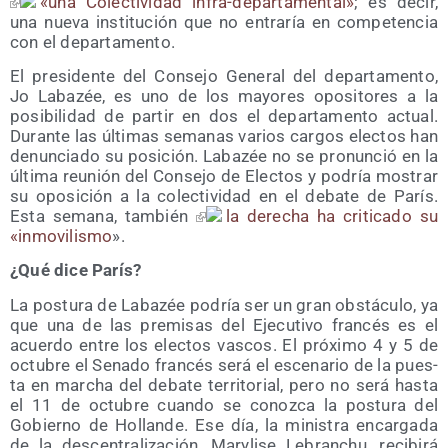
«una Colec­ti­vi­dad infra-depar­ta­men­tal»
; es decir,
una nue­va ins­ti­tu­ción que no entra­ría en com­pe­ten­cia
con el departamento.
El pre­si­den­te del Con­se­jo Gene­ral del depar­ta­men­to,
Jo Laba­zée, es uno de los mayo­res opo­si­to­res a la
posi­bi­li­dad de par­tir en dos el depar­ta­men­to actual.
Duran­te las últi­mas sema­nas varios car­gos elec­tos han
denun­cia­do su posi­ción. Laba­zée no se pro­nun­ció en la
últi­ma reu­nión del Con­se­jo de Elec­tos y podría mos­trar
su opo­si­ción a la colec­ti­vi­dad en el deba­te de París.
Esta sema­na, tam­bién
la dere­cha ha cri­ti­ca­do su
«inmo­vi­lis­mo
».
¿Qué dice París?
La pos­tu­ra de Laba­zée podría ser un gran obs­tácu­lo, ya
que una de las pre­mi­sas del Eje­cu­ti­vo fran­cés es el
acuer­do entre los elec­tos vas­cos. El pró­xi­mo 4 y 5 de
octu­bre el Sena­do fran­cés será el esce­na­rio de la pues­
ta en mar­cha del deba­te terri­to­rial, pero no será has­ta
el 11 de octu­bre cuan­do se conoz­ca la pos­tu­ra del
Gobierno de Hollan­de. Ese día, la minis­tra encar­ga­da
de la des­cen­tra­li­za­ción, Mary­li­se Lebran­chu, reci­bi­rá