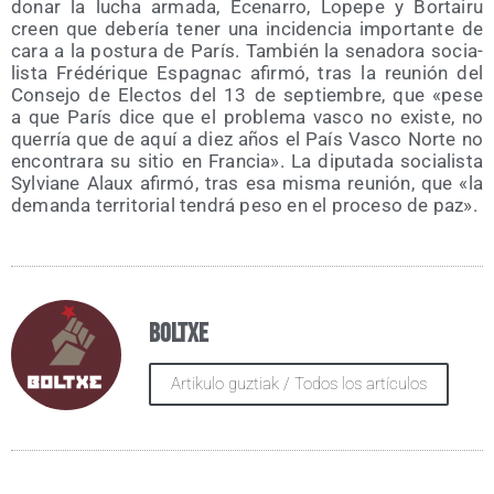
do­nar la lucha arma­da, Ece­na­rro, Lope­pe y Bor­tai­ru
creen que debe­ría tener una inci­den­cia impor­tan­te de
cara a la pos­tu­ra de París. Tam­bién la sena­do­ra socia­
lis­ta Fré­dé­ri­que Espag­nac afir­mó, tras la reu­nión del
Con­se­jo de Elec­tos del 13 de sep­tiem­bre, que «pese
a que París dice que el pro­ble­ma vas­co no exis­te, no
que­rría que de aquí a diez años el País Vas­co Nor­te no
encon­tra­ra su sitio en Fran­cia». La dipu­tada socia­lis­ta
Syl­via­ne Alaux afir­mó, tras esa mis­ma reu­nión, que «la
deman­da terri­to­rial ten­drá peso en el pro­ce­so de paz».
Boltxe
Artikulo guztiak / Todos los artículos