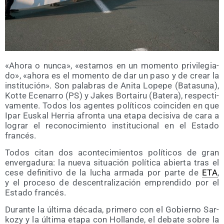
«Aho­ra o nun­ca», «esta­mos en un momen­to pri­vi­le­gia­
do», «aho­ra es el momen­to de dar un paso y de crear la
ins­ti­tu­ción». Son pala­bras de Ani­ta Lope­pe (Bata­su­na),
Kot­te Ece­na­rro (PS) y Jakes Bor­tai­ru (Bate­ra), res­pec­ti­
va­men­te. Todos los agen­tes polí­ti­cos coin­ci­den en que
Ipar Eus­kal Herria afron­ta una eta­pa deci­si­va de cara a
lograr el reco­no­ci­mien­to ins­ti­tu­cio­nal en el Esta­do
francés.
Todos citan dos acon­te­ci­mien­tos polí­ti­cos de gran
enver­ga­du­ra: la nue­va situa­ción polí­ti­ca abier­ta tras el
cese defi­ni­ti­vo de la lucha arma­da por par­te de
ETA
,
y el pro­ce­so de des­cen­tra­li­za­ción empren­di­do por el
Esta­do francés.
Duran­te la últi­ma déca­da, pri­me­ro con el Gobierno Sar­
kozy y la últi­ma eta­pa con Hollan­de, el deba­te sobre la