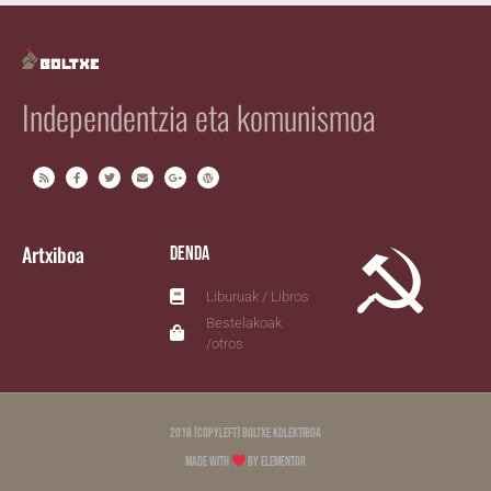
Independentzia eta komunismoa
Artxiboa
Denda
Liburuak / Libros
Bestelakoak
/otros
2018 (copyleft) Boltxe Kolektiboa
Made with
by Elementor