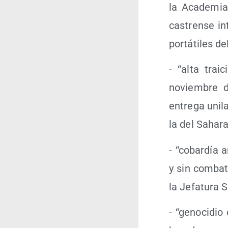
la Aca­de­mia
cas­tren­se i
por­tá­ti­les d
- “alta trai
noviem­bre d
entre­ga uni­l
la del Saha­r
- “cobar­día 
y sin com­ba­t
la Jefa­tu­ra
- “geno­ci­di