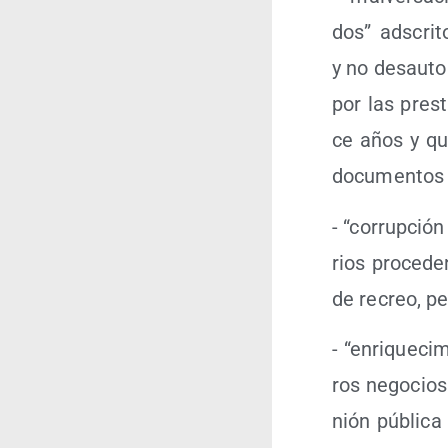
dos” ads­cri­
y no des­au­to
por las pres­
ce años y que
docu­men­tos 
- “corrup­ción 
rios pro­ce­de
de recreo, pet
- “enri­que­ci
ros nego­cios
nión públi­ca 