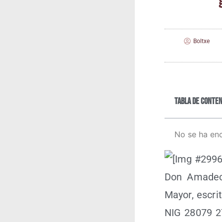
Boltxe
Tabla de conten
No se ha en
Don Ama­deo M
Mayor, escri­t
NIG 28079 2