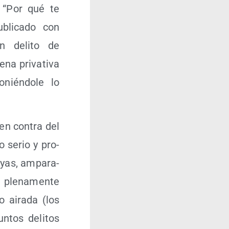
lo “Por qué te
bli­ca­do con
n deli­to de
pri­va­ti­va
nién­do­le lo
 en con­tra del
jo serio y pro­
uyas, ampa­ra­
ple­na­men­te
 aira­da (los
n­tos deli­tos