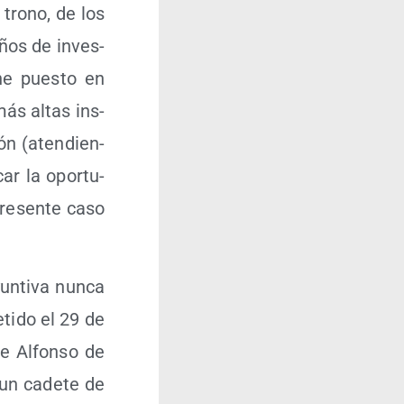
 trono, de los
 años de inves­
e he pues­to en
más altas ins­
ión (aten­dien­
car la opor­tu­
re­sen­te caso
yun­ti­va nun­ca
­ti­do el 29 de
te Alfon­so de
 un cade­te de