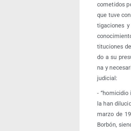
come­ti­dos p
que tuve cono­
ti­ga­cio­nes 
cono­ci­mien­
ti­tu­cio­nes 
do a su pre­su
na y nece­sa­
judicial:
- “homi­ci­dio 
la han dilu­ci
mar­zo de 195
Bor­bón, sien