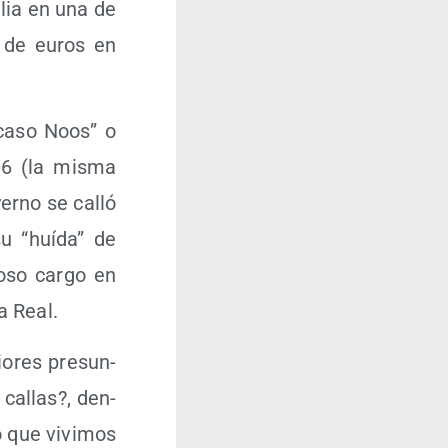
i­lia en una de
s de euros en
l”caso Noos” o
06 (la mis­ma
yerno se calló
su “huí­da” de
io­so car­go en
sa Real.
o­res pre­sun­
 callas?, den­
o que vivi­mos