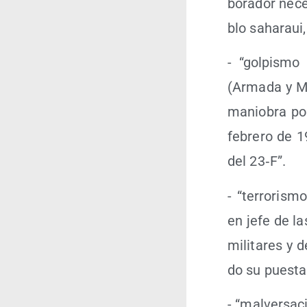
bo­ra­dor nece
blo saha­raui,
- “gol­pis­mo
(Arma­da y Mil
manio­bra pol
febre­ro de 19
del 23‑F”.
- “terro­ris­
en jefe de las
mili­ta­res y 
do su pues­t
- “mal­ver­sa­