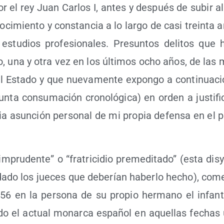
or el rey Juan Car­los I, antes y des­pués de subir al
ci­mien­to y cons­tan­cia a lo lar­go de casi trein­ta
y estu­dios pro­fe­sio­na­les. Pre­sun­tos deli­tos qu
to, una y otra vez en los últi­mos ocho años, de las 
del Esta­do y que nue­va­men­te expon­go a con­ti­nua­c
n­ta con­su­ma­ción cro­no­ló­gi­ca) en orden a jus­ti­fi­
ria asun­ción per­so­nal de mi pro­pia defen­sa en el p
impru­den­te” o “fra­tri­ci­dio pre­me­di­ta­do” (esta dis­
­da­do los jue­ces que debe­rían haber­lo hecho), come
6 en la per­so­na de su pro­pio her­mano el infan­
­do el actual monar­ca espa­ñol en aque­llas fechas