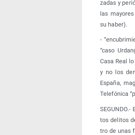
za­das y perió
las mayo­res
su haber).
- “encu­bri­m
“caso Urdan­
Casa Real lo 
y no los denu
Espa­ña, mag­n
Tele­fó­ni­ca 
SEGUNDO.- Ent
tos deli­tos 
tro de unas f