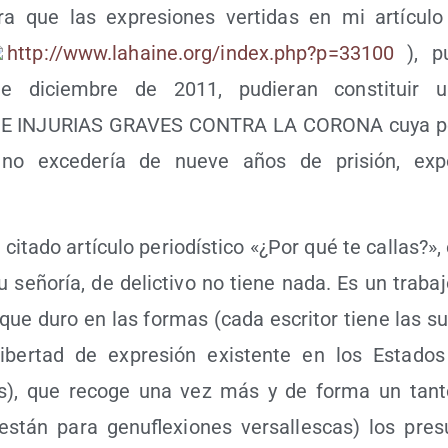
­ra que las expre­sio­nes ver­ti­das en mi artícu­
http://​www​.lahai​ne​.org/​i​n​d​e​x​.​p​h​p​?​p​=​3​3​100
), pu
 diciem­bre de 2011, pudie­ran cons­ti­tuir u
 INJURIAS GRAVES CONTRA LA CORONA cuya pena 
 no exce­de­ría de nue­ve años de pri­sión, expo­
ita­do artícu­lo perio­dís­ti­co «¿Por qué te callas?»,
 seño­ría, de delic­ti­vo no tie­ne nada. Es un tra­ba­
un­que duro en las for­mas (cada escri­tor tie­ne las s
iber­tad de expre­sión exis­ten­te en los Esta­dos 
cos), que reco­ge una vez más y de for­ma un tan­to
stán para genu­fle­xio­nes ver­sa­lles­cas) los pre­su