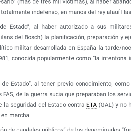
­sa­rio” (más de tres mil víc­ti­mas), al haber aban­d
 total­men­te inde­fen­so, en manos del rey alauí Has­
 de Esta­do”, al haber auto­ri­za­do a sus mili­ta­res
ans del Bosch) la pla­ni­fi­ca­ción, pre­pa­ra­ción y ej
í­ti­co-mili­tar desa­rro­lla­da en Espa­ña la tarde/​n
81, cono­ci­da popu­lar­men­te como “la inten­to­na inv
mo de Esta­do”, al tener pre­vio cono­ci­mien­to, com
 FAS, de la gue­rra sucia que pre­pa­ra­ban los ser­vi
de la segu­ri­dad del Esta­do con­tra
ETA
(GAL) y no h
a en marcha.
ción de cau­da­les públi­cos” de los deno­mi­na­dos “fo