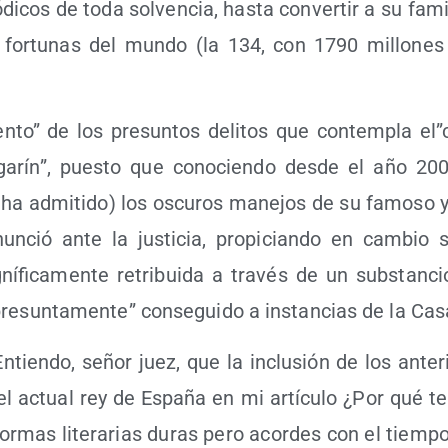
­di­cos de toda sol­ven­cia, has­ta con­ver­tir a su fam
 for­tu­nas del mun­do (la 134, con 1790 millo­ne
ien­to” de los pre­sun­tos deli­tos que con­tem­pla e
ga­rín”, pues­to que cono­cien­do des­de el año 20
ha admi­ti­do) los oscu­ros mane­jos de su famo­so 
n­ció ante la jus­ti­cia, pro­pi­cian­do en cam­bio 
í­fi­ca­men­te retri­bui­da a tra­vés de un subs­tan­c
“pre­sun­ta­men­te” con­se­gui­do a ins­tan­cias de la Ca
ien­do, señor juez, que la inclu­sión de los ante­ri
del actual rey de Espa­ña en mi artícu­lo ¿Por qué te
or­mas lite­ra­rias duras pero acor­des con el tiem­p