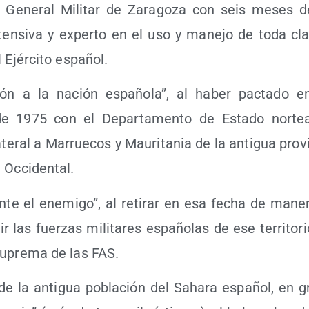
 Gene­ral Mili­tar de Zara­go­za con seis meses de
nten­si­va y exper­to en el uso y mane­jo de toda c
el Ejér­ci­to español.
­ción a la nación espa­ño­la”, al haber pac­ta­do e
e 1975 con el Depar­ta­men­to de Esta­do nor­te­a
a­te­ral a Marrue­cos y Mau­ri­ta­nia de la anti­gua pro­v
a Occidental.
ante el enemi­go”, al reti­rar en esa fecha de mane­r
ir las fuer­zas mili­ta­res espa­ño­las de ese terri­to­r
 Supre­ma de las FAS.
o de la anti­gua pobla­ción del Saha­ra espa­ñol, en g