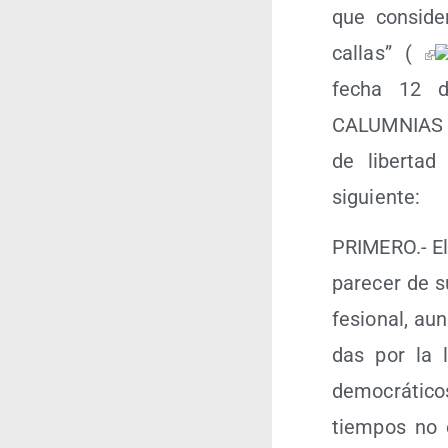
que con­si­de
callas” (
fecha 12 de
CALUMNIAS E
de liber­tad
siguiente:
PRIMERO.- El c
pare­cer de su
fe­sio­nal, a
das por la l
demo­crá­ti­
tiem­pos no e