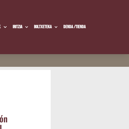
k
Iritzia
Boltxe­te­ka
Den­da /​Tien­da
ión
l