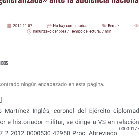
2012-11-07
No hay comentarios
Berriak
Irakurtzeko denbora / Tiempo de lectura: 7 min.
idos
contrado ningún encabezado en esta página.
ar­tí­nez Inglés, coro­nel del Ejér­ci­to diplo­ma
or e his­to­ria­dor mili­tar, se diri­ge a VS en rela­c
0000017
7 2 2012 0000530 42950 Proc. Abre­via­do