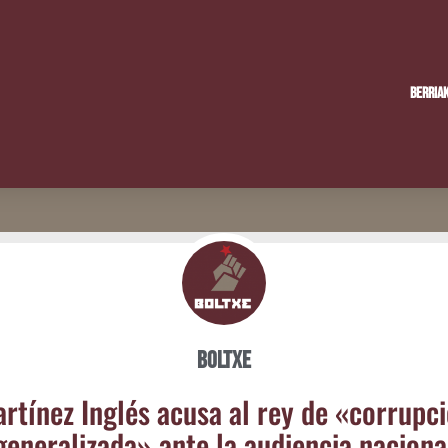
Berria
Boltxe
r­tí­nez Inglés acu­sa al rey de «corrup­c
gene­ra­li­za­da» ante la audien­cia naciona