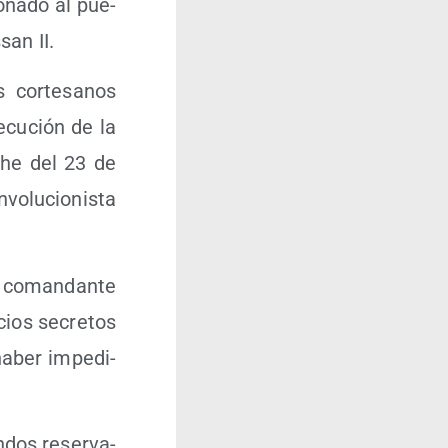
o­na­do al pue­
san II.
 cor­te­sa­nos
e­cu­ción de la
oche del 23 de
o­lu­cio­nis­ta
o coman­dan­te
­cios secre­tos
aber impe­di­
n­dos reser­va­