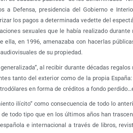
tos a Defen­sa, pre­si­den­cia del Gobierno e Inte­rio
­ri­zar los pagos a deter­mi­na­da vedet­te del espec­t
ta­cio­nes sexua­les que le había rea­li­za­do duran­t
 ella, en 1996, ame­na­za­ba con hacer­las públi­ca
audio­vi­sua­les de su propiedad.
gene­ra­li­za­da”, al reci­bir duran­te déca­das rega­los m
n­tes tan­to del exte­rior como de la pro­pia Espa­ña:
ro­dó­la­res en for­ma de cré­di­tos a fon­do perdido…e
­mien­to ilí­ci­to” como con­se­cuen­cia de todo lo ante­
 de todo tipo que en los últi­mos años han tras­cen­d
espa­ño­la e inter­na­cio­nal a tra­vés de libros, revis­t