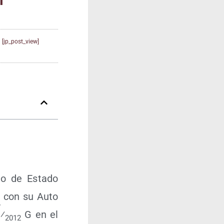
[jp_post_view]
­do de Esta­do
ión con su Auto
7
⁄
G en el
2012