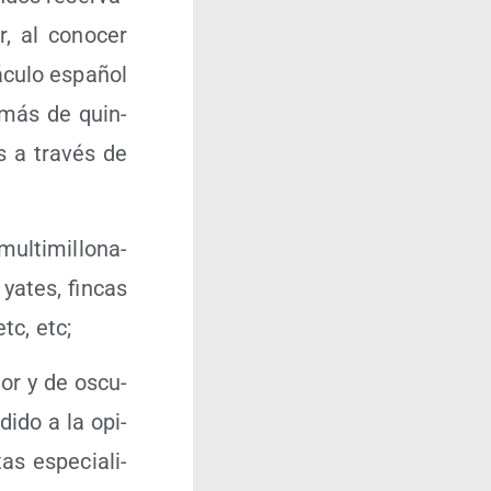
r, al cono­cer
ácu­lo espa­ñol
e más de quin­
s a tra­vés de
ul­ti­mi­llo­na­
 yates, fin­cas
tc, etc;
rior y de oscu­
i­do a la opi­
as espe­cia­li­