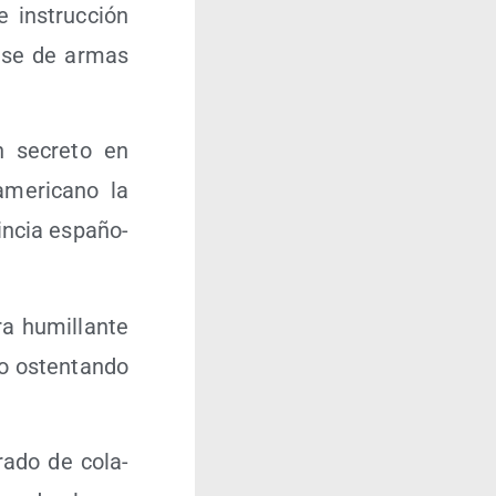
 ins­truc­ción
la­se de armas
n secre­to en
me­ri­cano la
in­cia espa­ño­
a humi­llan­te
io osten­tan­do
ra­do de cola­