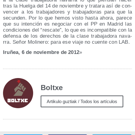
tras la Huel­ga del 14 de noviem­bre y tra­ta­ra así de con­
ven­cer a los tra­ba­ja­do­res y tra­ba­ja­do­ras para que la
secun­den. Por lo que hemos vis­to has­ta aho­ra, pare­ce
que su inten­ción es nego­ciar con el PP en Madrid las
con­di­cio­nes del “res­ca­te”, lo que es incom­pa­ti­ble con la
defen­sa de los dere­chos de la cla­se tra­ba­ja­do­ra nava­
rra. Señor Moli­ne­ro: para ese via­je no cuen­te con LAB.
Iru­ñea, 6 de noviem­bre de 2012
»
Boltxe
Artikulo guztiak / Todos los artículos