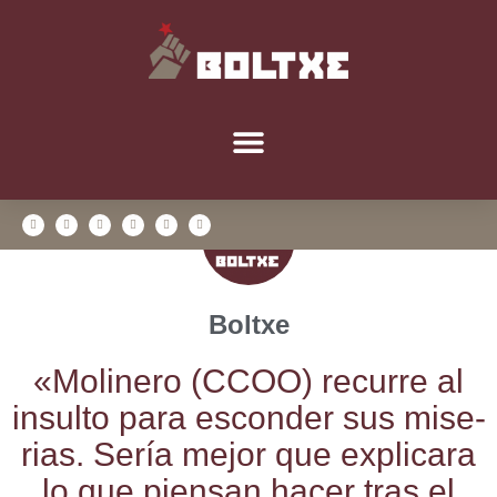
Boltxe
«Moli­ne­ro (CCOO) recu­rre al
insul­to para escon­der sus mise­
rias. Sería mejor que expli­ca­ra
lo que pien­san hacer tras el