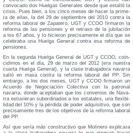
con­vo­ca­do dos Huel­gas Gene­ra­les des­de que esta­lló la
cri­sis. Pues bien, a los cin­co meses de hacer la pri­me­
ra de ellas, la del 29 de sep­tiem­bre del 2010 con­tra la
refor­ma labo­ral de Zapa­te­ro, UGT y CCOO fir­ma­ron la
refor­ma de las pen­sio­nes y el retra­so de la jubi­la­ción
a los 67 años, y lo hicie­ron pre­ci­sa­men­te el día que se
cele­bra­ba una Huel­ga Gene­ral con­tra esa refor­ma de
pensiones.
En la segun­da Huel­ga Gene­ral de UGT y CCOO, coin­
ci­di­mos en el día, 29 de mar­zo del 2012 (era nues­tra
cuar­ta Huel­ga Gene­ral), y la cla­se tra­ba­ja­do­ra nava­rra
salió en masa con­tra la refor­ma labo­ral del PP. Sin
embar­go, a los dos meses, UGT y CCOO fir­ma­ron un
Acuer­do de Nego­cia­ción Colec­ti­va con la patro­nal
nava­rra, don­de acep­ta­ban que los con­ve­nios de Nava­
rra estu­vie­ran subor­di­na­dos a los esta­ta­les, una fle­xi­bi­
li­dad del 10% y la pér­di­da de poder adqui­si­ti­vo, que son
pre­ci­sa­men­te tres de los obje­ti­vos de la refor­ma labo­ral
del PP.
Así que sería más cons­truc­ti­vo que Moli­ne­ro expli­ca­ra
a la cla­se tra­ba­ja­do­ra nava­rra lo que pien­san hacer