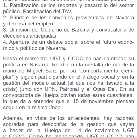
1. Para­li­za­ción de los recor­tes y desa­rro­llo del sec­tor
públi­co. Para­li­za­ción del TAV.
2. Blin­da­je de los con­ve­nios pro­vin­cia­les de Nava­rra
y defen­sa del empleo.
3. Dimi­sión del Gobierno de Bar­ci­na y con­vo­ca­to­ria de
elec­cio­nes anticipadas.
4. Aper­tu­ra de un deba­te social sobre el futu­ro eco­nó­
mi­co y polí­ti­co de Navarra.
Has­ta el momen­to, UGT y CCOO no han cam­bia­do su
polí­ti­ca en Nava­rra. Reci­bie­ron la meda­lla de oro de la
mano de Miguel Sanz por su “com­por­ta­mien­to ejem­
plar” y siguen par­ti­ci­pan­do en el diá­lo­go social y en la
ges­tión del mode­lo actual (el que nos ha lle­va­do a la
cri­sis) jun­to con UPN, Patro­nal y el Opus Dei. En su
con­vo­ca­to­ria de Huel­ga obvian todas estas cues­tio­nes,
lo que da a enten­der que el 15 de noviem­bre pien­san
seguir en la mis­ma línea.
Ade­más, en vis­ta de los ante­ce­den­tes, hay razo­nes
sobra­das para des­con­fiar de la ges­tión que vayan
a hacer de la Huel­ga del 14 de noviem­bre UGT
y CCOO. Como he men­cio­na­do, UGT y CCOO han