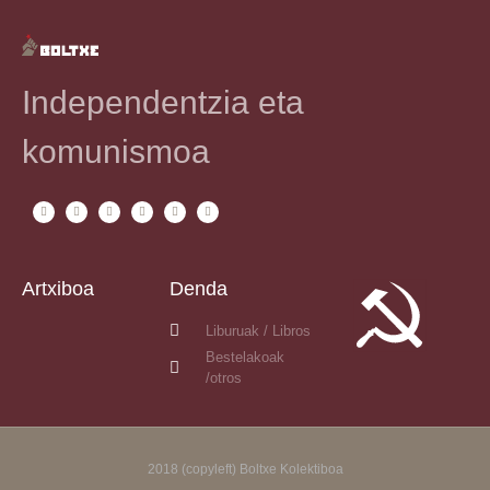
Independentzia eta
komunismoa
Artxiboa
Denda
Liburuak / Libros
Bestelakoak
/otros
2018 (copyleft) Boltxe Kolektiboa