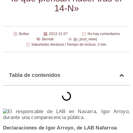
14‑N»
Boltxe
2012-11-07
No hay comentarios
Berriak
[jp_post_view]
Irakurtzeko denbora / Tiempo de lectura: 3 min.
Tabla de contenidos
Decla­ra­cio­nes de Igor Arro­yo, de LAB Nafarroa