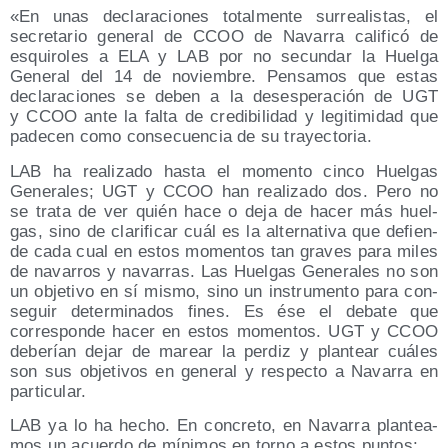
«En unas decla­ra­cio­nes total­men­te surrea­lis­tas, el
secre­ta­rio gene­ral de CCOO de Nava­rra cali­fi­có de
esqui­ro­les a ELA y LAB por no secun­dar la Huel­ga
Gene­ral del 14 de noviem­bre. Pen­sa­mos que estas
decla­ra­cio­nes se deben a la deses­pe­ra­ción de UGT
y CCOO ante la fal­ta de cre­di­bi­li­dad y legi­ti­mi­dad que
pade­cen como con­se­cuen­cia de su trayectoria.
LAB ha rea­li­za­do has­ta el momen­to cin­co Huel­gas
Gene­ra­les; UGT y CCOO han rea­li­za­do dos. Pero no
se tra­ta de ver quién hace o deja de hacer más huel­
gas, sino de cla­ri­fi­car cuál es la alter­na­ti­va que defien­
de cada cual en estos momen­tos tan gra­ves para miles
de nava­rros y nava­rras. Las Huel­gas Gene­ra­les no son
un obje­ti­vo en sí mis­mo, sino un ins­tru­men­to para con­
se­guir deter­mi­na­dos fines. Es ése el deba­te que
corres­pon­de hacer en estos momen­tos. UGT y CCOO
debe­rían dejar de marear la per­diz y plan­tear cuá­les
son sus obje­ti­vos en gene­ral y res­pec­to a Nava­rra en
particular.
LAB ya lo ha hecho. En con­cre­to, en Nava­rra plan­tea­
mos un acuer­do de míni­mos en torno a estos puntos: