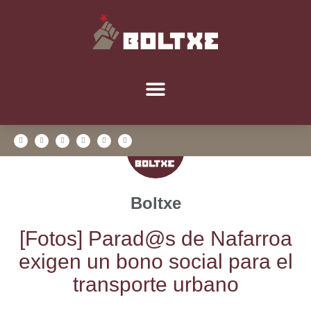
Boltxe
[Fotos] Parad@s de Nafa­rroa
exi­gen un bono social para el
trans­por­te urbano