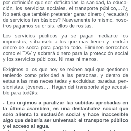
por defi­ni­ción que ser defi­ci­ta­rias la sani­dad, la edu­ca­
ción, los ser­vi­cios socia­les, el trans­por­te públi­co,…?¿
No será que tam­bién pre­ten­der ganar dine­ro ( recau­dar)
de ser­vi­cios tan bási­cos? Nue­va­men­te lo mis­mo, noso­
tros paga­mos su cri­sis, ellos de rositas.
Los ser­vi­cios públi­cos ya se pagan median­te los
impues­tos, súban­se­lo a los que mas tie­nen y ten­drán
dine­ro de sobra para pagar­lo todo. Eli­mi­nen derro­ches
como el TAV y sobra­rá dine­ro para la pro­tec­ción social
y los ser­vi­cios públi­cos. Ni mas ni menos.
Exi­gi­mos a los que hoy se reúnen aquí que ges­tio­nen
tenien­do como prio­ri­dad a las per­so­nas, y den­tro de
estas a las mas nece­si­ta­das y exclui­das: para­das, pen­
sio­nis­tas, jóve­nes,… Hagan del trans­por­te algo acce­si­
ble para tod@s:
- Les urgi­mos a para­li­zar las subi­das apro­ba­das en
la últi­ma asam­blea, es una des­fa­cha­tez social que
solo alien­ta la exclu­sión social y hace inac­ce­si­ble
algo que debe­ría ser uni­ver­sal: el trans­por­te públi­co
y el acce­so al agua.