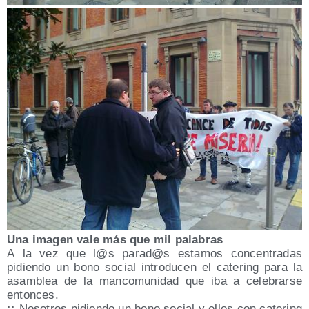
Una ima­gen vale más que mil palabras
A la vez que l@s parad@s esta­mos con­cen­tra­das
pidien­do un bono social intro­du­cen el cate­ring para la
asam­blea de la man­co­mu­ni­dad que iba a cele­brar­se
entonces.
¡¡ Noso­tros pidien­do un bono social y ellos con cate­ring