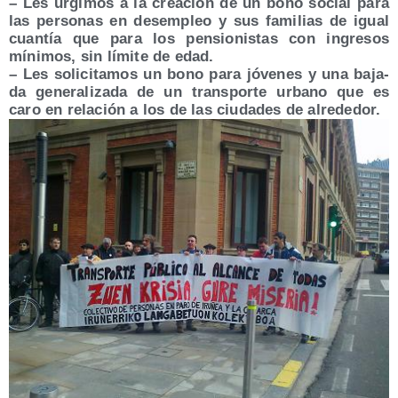
– Les urgi­mos a la crea­ción de un bono social para
las per­so­nas en des­em­pleo y sus fami­lias de igual
cuan­tía que para los pen­sio­nis­tas con ingre­sos
míni­mos, sin lími­te de edad.
– Les soli­ci­ta­mos un bono para jóve­nes y una baja­
da gene­ra­li­za­da de un trans­por­te urbano que es
caro en rela­ción a los de las ciu­da­des de alrededor.