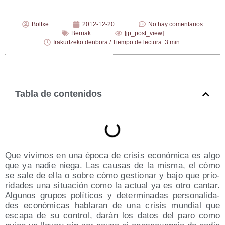
Boltxe
2012-12-20
No hay comentarios
Berriak
[jp_post_view]
Irakurtzeko denbora / Tiempo de lectura: 3 min.
Tabla de contenidos
Que vivi­mos en una épo­ca de cri­sis eco­nó­mi­ca es algo
que ya nadie nie­ga. Las cau­sas de la mis­ma, el cómo
se sale de ella o sobre cómo ges­tio­nar y bajo que prio­
ri­da­des una situa­ción como la actual ya es otro can­tar.
Algu­nos gru­pos polí­ti­cos y deter­mi­na­das per­so­na­li­da­
des eco­nó­mi­cas habla­ran de una cri­sis mun­dial que
esca­pa de su con­trol, darán los datos del paro como