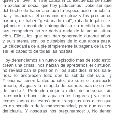
quien ve llo­ver; sin ser cau­sa ni con­se­cuen­cia de nadie
la exclu­sión social que hoy pade­ce­mos. Debe ser que
del hecho de haber alen­ta­do la espe­cu­la­ción inmo­bi­lia­
ria y finan­cie­ra, el con­su­mis­mo atroz y los pres­ta­mos
basu­ra, de haber “ges­tio­na­do mal”, roba­do legal o ile­
gal­men­te o mon­ta­do chi­rin­gui­tos a su medi­da y la de
sus com­pa­dres no se deri­va nada de la actual situa­
ción. Ellos, los que nos han gober­na­do duran­te años,
y su sis­te­ma son los cul­pa­bles de lo que aho­ra pasa.
La ciu­da­da­nía de a pie sim­ple­men­te la paga­na de la cri­
sis, el capa­ci­to de todas las hostias.
Hoy denun­cia­mos un nue­vo epi­so­dio mas de todo esto:
crean una cri­sis, nos hablan de apre­tar­nos el cin­tu­rón,
no reva­lo­ri­zan la pen­sión ni los sub­si­dios ni los sala­
rios, lo enca­re­cen todo con la subi­da del i.v.a. ¡¡
Y enci­ma tie­nen la des­fa­cha­tez de subir el trans­por­te
urbano, el agua y la reco­gi­da de basu­ras mas de un 5%
de media !! Pre­ten­den dejar a miles de per­so­nas sin
trans­por­te urbano, sin agua en los hoga­res ( ya cono­
ce­mos casos de estos) pero tran­qui­los nos dicen que
es en bene­fi­cio de la man­co­mu­ni­dad, para que no sea
defi­ci­ta­ria. Y noso­tras nos pre­gun­ta­mos: ¿ No tie­nen