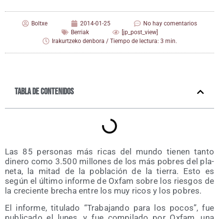
Boltxe
2014-01-25
No hay comentarios
Berriak
[jp_post_view]
Irakurtzeko denbora / Tiempo de lectura: 3 min.
Tabla de contenidos
Las 85 per­so­nas más ricas del mun­do tie­nen tan­to
dine­ro como 3.500 millo­nes de los más pobres del pla­
ne­ta, la mitad de la pobla­ción de la tie­rra. Esto es
según el últi­mo infor­me de Oxfam sobre los ries­gos de
la cre­cien­te bre­cha entre los muy ricos y los pobres.
El infor­me, titu­la­do “Tra­ba­jan­do para los pocos”, fue
publi­ca­do el lunes, y fue com­pi­la­do por Oxfam, una