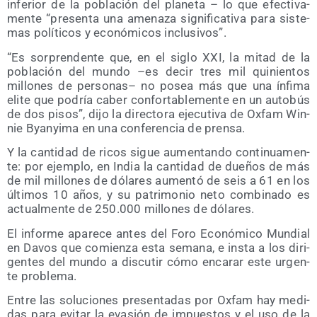
infe­rior de la pobla­ción del pla­ne­ta – lo que efec­ti­va­
men­te “pre­sen­ta una ame­na­za sig­ni­fi­ca­ti­va para sis­te­
mas polí­ti­cos y eco­nó­mi­cos inclusivos”.
“Es sor­pren­den­te que, en el siglo XXI, la mitad de la
pobla­ción del mun­do –es decir tres mil qui­nien­tos
millo­nes de per­so­nas– no posea más que una ínfi­ma
eli­te que podría caber con­for­ta­ble­men­te en un auto­bús
de dos pisos”, dijo la direc­to­ra eje­cu­ti­va de Oxfam Win­
nie Byan­yi­ma en una con­fe­ren­cia de prensa.
Y la can­ti­dad de ricos sigue aumen­tan­do con­ti­nua­men­
te: por ejem­plo, en India la can­ti­dad de due­ños de más
de mil millo­nes de dóla­res aumen­tó de seis a 61 en los
últi­mos 10 años, y su patri­mo­nio neto com­bi­na­do es
actual­men­te de 250.000 millo­nes de dólares.
El infor­me apa­re­ce antes del Foro Eco­nó­mi­co Mun­dial
en Davos que comien­za esta sema­na, e ins­ta a los diri­
gen­tes del mun­do a dis­cu­tir cómo enca­rar este urgen­
te problema.
Entre las solu­cio­nes pre­sen­ta­das por Oxfam hay medi­
das para evi­tar la eva­sión de impues­tos y el uso de la