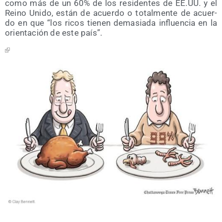
como más de un 60% de los resi­den­tes de EE.UU. y el
Rei­no Uni­do, están de acuer­do o total­men­te de acuer­
do en que “los ricos tie­nen dema­sia­da influen­cia en la
orien­ta­ción de este país”.