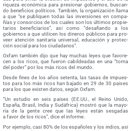
rique­za eco­nó­mi­ca para pre­sio­nar gobier­nos, bus­can­
do bene­fi­cios polí­ti­cos. Tam­bién, la orga­ni­za­ción lla­ma
a que “se publi­quen todas las inver­sio­nes en com­pa­
ñías y con­sor­cios de los cua­les son los últi­mos pro­pie­
ta­rios bene­fi­cia­rios”, así como “desa­fian­do a los
gobier­nos a que uti­li­cen los dine­ros públi­cos para pro­
veer aten­ción sani­ta­ria uni­ver­sal, edu­ca­ción y pro­tec­
ción social para los ciudadanos”.
Oxfam tam­bién dijo que hay muchas leyes que favo­re­
cen a los ricos, que fue­ron cabil­dea­das en una “toma
del poder” por los más ricos del mundo.
Des­de fines de los años seten­ta, las tasas de impues­
tos para los más ricos han baja­do en 29 de 30 paí­ses
para los que exis­ten datos, según Oxfam.
“Un estu­dio en seis paí­ses (EE.UU., el Rei­no Uni­do,
Espa­ña, Bra­sil, India y Sudá­fri­ca) mos­tró que la mayo­
ría de la gen­te cree que las leyes están ses­ga­das
a favor de los ricos”, dice el informe.
Por ejem­plo, casi 80% de los espa­ño­les y los indios, así