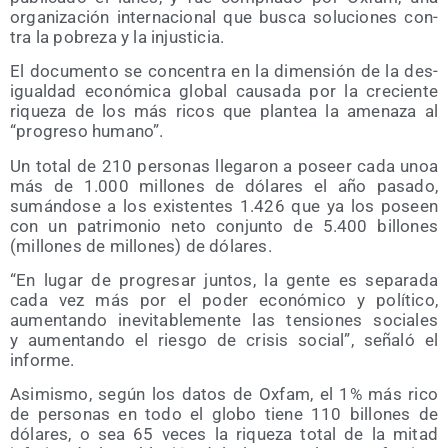
orga­ni­za­ción inter­na­cio­nal que bus­ca solu­cio­nes con­
tra la pobre­za y la injusticia.
El docu­men­to se con­cen­tra en la dimen­sión de la des­
igual­dad eco­nó­mi­ca glo­bal cau­sa­da por la cre­cien­te
rique­za de los más ricos que plan­tea la ame­na­za al
“pro­gre­so humano”.
Un total de 210 per­so­nas lle­ga­ron a poseer cada unoa
más de 1.000 millo­nes de dóla­res el año pasa­do,
sumán­do­se a los exis­ten­tes 1.426 que ya los poseen
con un patri­mo­nio neto con­jun­to de 5.400 billo­nes
(millo­nes de millo­nes) de dólares.
“En lugar de pro­gre­sar jun­tos, la gen­te es sepa­ra­da
cada vez más por el poder eco­nó­mi­co y polí­ti­co,
aumen­tan­do inevi­ta­ble­men­te las ten­sio­nes socia­les
y aumen­tan­do el ries­go de cri­sis social”, seña­ló el
informe.
Asi­mis­mo, según los datos de Oxfam, el 1% más rico
de per­so­nas en todo el glo­bo tie­ne 110 billo­nes de
dóla­res, o sea 65 veces la rique­za total de la mitad