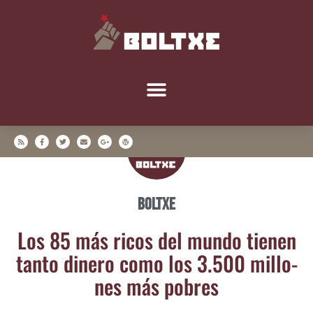
Boltxe
Los 85 más ricos del mun­do tie­nen
tan­to dine­ro como los 3.500 millo­
nes más pobres