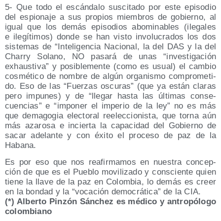
5- Que todo el escán­da­lo sus­ci­ta­do por este epi­so­dio
del espio­na­je a sus pro­pios miem­bros de gobierno, al
igual que los demás epi­so­dios abo­mi­na­bles (ile­ga­les
e ile­gí­ti­mos) don­de se han vis­to invo­lu­cra­dos los dos
sis­te­mas de “Inte­li­gen­cia Nacio­nal, la del DAS y la del
Charry Solano, NO pasa­rá de unas “inves­ti­ga­ción
exhaus­ti­va” y posi­ble­men­te (como es usual) el cam­bio
cos­mé­ti­co de nom­bre de algún orga­nis­mo com­pro­me­ti­
do. Eso de las “Fuer­zas oscu­ras” (que ya están cla­ras
pero impu­nes) y de “lle­gar has­ta las últi­mas con­se­
cuen­cias” e “impo­ner el impe­rio de la ley” no es más
que dema­go­gia elec­to­ral reelec­cio­nis­ta, que tor­na aún
más aza­ro­sa e incier­ta la capa­ci­dad del Gobierno de
sacar ade­lan­te y con éxi­to el pro­ce­so de paz de la
Habana.
Es por eso que nos reafir­ma­mos en nues­tra con­cep­
ción de que es el Pue­blo movi­li­za­do y cons­cien­te quien
tie­ne la lla­ve de la paz en Colom­bia, lo demás es creer
en la bon­dad y la “voca­ción demo­crá­ti­ca” de la CIA.
(*) Alber­to Pin­zón Sán­chez es médi­co y antro­pó­lo­go
colombiano