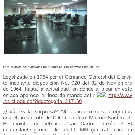
Foto Ins­ta­la­cio­nes actua­les del Charry Solano en www​.esi​ci​.edu​.co
Lega­li­za­do en 1964 por el Coman­do Gene­ral del Ejér­ci­
to median­te dis­po­si­ción No. 020 del 02 de Noviem­bre
de 1964, has­ta la actua­li­dad, en don­de al picar en este
enla­ce apa­re­ce la línea de man­do así :
http://​www​
.esi​ci​.edu​.co/​?​i​d​c​a​t​e​g​o​r​i​a​=​2​1​7​160
¿Cuál es la sor­pre­sa? Allí apa­re­cen seis foto­gra­fías
una el pre­si­den­te de Colom­bia Juan Manuel San­tos. 2-
El minis­tro de defen­sa Juan Car­los Pin­zón. 3 El
coman­dan­te gene­ral de las FF MM gene­ral Leo­nar­do