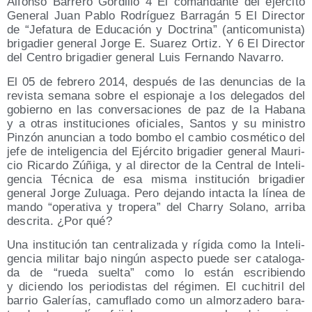
Alfon­so Barre­ro Gor­di­llo 4 El coman­dan­te del ejer­ci­to
Gene­ral Juan Pablo Rodrí­guez Barra­gán 5 El Direc­tor
de “Jefa­tu­ra de Edu­ca­ción y Doc­tri­na” (anti­co­mu­nis­ta)
bri­ga­dier gene­ral Jor­ge E. Sua­rez Ortiz. Y 6 El Direc­tor
del Cen­tro bri­ga­dier gene­ral Luis Fer­nan­do Navarro.
El 05 de febre­ro 2014, des­pués de las denun­cias de la
revis­ta sema­na sobre el espio­na­je a los dele­ga­dos del
gobierno en las con­ver­sa­cio­nes de paz de la Haba­na
y a otras ins­ti­tu­cio­nes ofi­cia­les, San­tos y su minis­tro
Pin­zón anun­cian a todo bom­bo el cam­bio cos­mé­ti­co del
jefe de inte­li­gen­cia del Ejér­ci­to bri­ga­dier gene­ral Mau­ri­
cio Ricar­do Zúñi­ga, y al direc­tor de la Cen­tral de Inte­li­
gen­cia Téc­ni­ca de esa mis­ma ins­ti­tu­ción bri­ga­dier
gene­ral Jor­ge Zulua­ga. Pero dejan­do intac­ta la línea de
man­do “ope­ra­ti­va y tro­pe­ra” del Charry Solano, arri­ba
des­cri­ta. ¿Por qué?
Una ins­ti­tu­ción tan cen­tra­li­za­da y rígi­da como la Inte­li­
gen­cia mili­tar bajo nin­gún aspec­to pue­de ser cata­lo­ga­
da de “rue­da suel­ta” como lo están escri­bien­do
y dicien­do los perio­dis­tas del régi­men. El cuchi­tril del
barrio Gale­rías, camu­fla­do como un almor­za­de­ro bara­