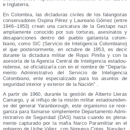
e Inglaterra.
En Colom­bia, las dic­ta­du­ras civi­les de los falan­gis­tas
con­ser­va­do­res Ospi­na Pérez y Lau­reano Gómez (entre
1946 – 1953) crean una cari­ca­tu­ra de la Ges­ta­po nazi
amplia­men­te cono­ci­do por sus tor­tu­ras, ase­si­na­tos y
des­apa­ri­cio­nes den­tro del pue­blo gai­ta­nis­ta colom­
biano, como SIC (Ser­vi­cio de Inte­li­gen­cia Colom­biano)
el que pos­te­rior­men­te, en octu­bre de 1953, es decir
duran­te la dic­ta­du­ra mili­tar de Rojas Pini­lla y con la
ase­so­ría de la Agen­cia Cen­tral de Inte­li­gen­cia esta­dou­
ni­den­se, se ofi­cia­li­za­ría con en el nom­bre de “Depar­ta­
men­to Admi­nis­tra­ti­vo del Ser­vi­cio de Inte­li­gen­cia
Colom­biano, ente espe­cia­li­za­do para los asun­tos de
segu­ri­dad inte­rior y exte­rior de la Nación” .
A par­tir de 1960, duran­te la ges­tión de Alber­to Lle­ras
Camar­go, y al influ­jo de la misión mili­tar esta­dou­ni­den­
se del gene­ral Yaran­bo­rough, este orga­nis­mo se reor­
ga­ni­za para lla­mar­se sim­ple­men­te Depar­ta­men­to Admi­
nis­tra­ti­vo de Segu­ri­dad (DAS) has­ta cuan­do es ple­na­
men­te cap­tu­ra­do por la mafia Nar­co Para­mi­li­tar en el
gobierno de Uri­be Vélez, con Nogue­ra Cotes, Nar­váez,