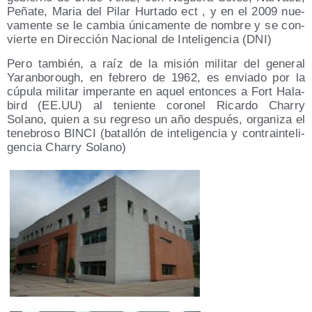
Peña­te, Maria del Pilar Hur­ta­do ect , y en el 2009 nue­
va­men­te se le cam­bia úni­ca­men­te de nom­bre y se con­
vier­te en Direc­ción Nacio­nal de Inte­li­gen­cia (DNI)
Pero tam­bién, a raíz de la misión mili­tar del gene­ral
Yaran­bo­rough, en febre­ro de 1962, es envia­do por la
cúpu­la mili­tar impe­ran­te en aquel enton­ces a Fort Hala­
bird (EE.UU) al tenien­te coro­nel Ricar­do Charry
Solano, quien a su regre­so un año des­pués, orga­ni­za el
tene­bro­so BINCI (bata­llón de inte­li­gen­cia y con­tra­in­te­li­
gen­cia Charry Solano)