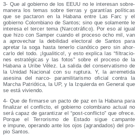
3- Que al gobierno de los EEUU no le intere­san sobre­
ma­ne­ra los temas sobre tie­rras y garan­tías polí­ti­cas
que se pac­ta­ron en la Haba­na entre Las Farc y el
gobierno Colom­biano de San­tos; sino que sola­men­te le
intere­sa el ter­cer tema (Nar­co­trá­fi­co). Por eso al igual
que hizo con Sam­per cuan­do el pro­ce­so ocho mil, van
a apro­ve­char la debi­li­dad elec­to­ral de San­tos para
apre­tar la soga has­ta tener­lo cia­nó­ti­co pero sin ahor­
car­lo del todo. ¡Igua­li­ti­co!, y esto expli­ca las “fil­tra­cio­
nes estra­té­gi­cas y las fotos” sobre el pro­ce­so de la
Haba­na a Uri­be Vélez. La sali­da del con­ser­va­tis­mo de
la Uni­dad Nacio­nal con su rup­tu­ra. Y, la arre­me­ti­da
ase­si­na del nar­co- para­mi­li­ta­ris­mo ofi­cial con­tra la
Mar­cha Patrió­ti­ca, la UP, y la Izquier­da en Gene­ral que
se está viviendo.
4- Que de fir­mar­se un pac­to de paz en la Haba­na para
fina­li­zar el con­flic­to, el gobierno colom­biano actual no
será capaz de garan­ti­zar el “post-con­flic­to” que ofre­ce.
Por­que el Terro­ris­mo de Esta­do sigue cam­pan­te
e impu­ne, ope­ran­do ante los ojos (agran­da­dos) del pro­
pio Santos.