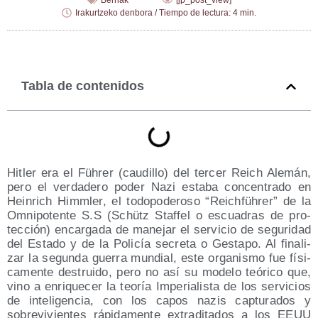
Berriak
[jp_post_view]
Irakurtzeko denbora / Tiempo de lectura: 4 min.
Tabla de contenidos
Hitler era el Füh­rer (cau­di­llo) del ter­cer Reich Ale­mán,
pero el ver­da­de­ro poder Nazi esta­ba con­cen­tra­do en
Hein­rich Himm­ler, el todo­po­de­ro­so “Reich­füh­rer” de la
Omni­po­ten­te S.S (Schütz Staf­fel o escua­dras de pro­
tec­ción) encar­ga­da de mane­jar el ser­vi­cio de segu­ri­dad
del Esta­do y de la Poli­cía secre­ta o Ges­ta­po. Al fina­li­
zar la segun­da gue­rra mun­dial, este orga­nis­mo fue físi­
ca­men­te des­trui­do, pero no así su mode­lo teó­ri­co que,
vino a enri­que­cer la teo­ría Impe­ria­lis­ta de los ser­vi­cios
de inte­li­gen­cia, con los capos nazis cap­tu­ra­dos y
sobre­vi­vien­tes rápi­da­men­te extra­di­ta­dos a los EEUU