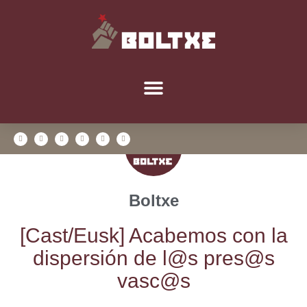
Boltxe
[Cast/​Eusk] Aca­be­mos con la
dis­per­sión de l@s pres@s
vasc@s