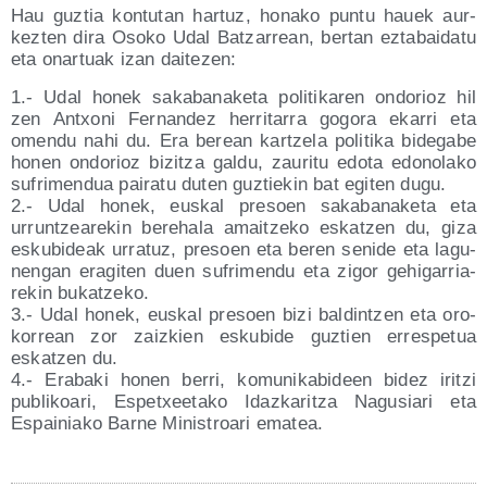
Hau guz­tia kon­tu­tan har­tuz, hona­ko pun­tu hauek aur­
kez­ten dira Oso­ko Udal Batza­rrean, ber­tan ezta­bai­da­tu
eta onar­tuak izan daitezen:
1.- Udal honek saka­ba­na­ke­ta poli­ti­ka­ren ondo­rioz hil
zen Antxo­ni Fer­nan­dez herri­ta­rra gogo­ra eka­rri eta
omen­du nahi du. Era berean kar­tze­la poli­ti­ka bide­ga­be
honen ondo­rioz bizitza gal­du, zau­ri­tu edo­ta edo­no­la­ko
sufri­men­dua pai­ra­tu duten guz­tie­kin bat egi­ten dugu.
2.- Udal honek, eus­kal pre­soen saka­ba­na­ke­ta eta
urrun­tzea­re­kin bereha­la amaitze­ko eskatzen du, giza
esku­bi­deak urra­tuz, pre­soen eta beren seni­de eta lagu­
nen­gan era­gi­ten duen sufri­men­du eta zigor gehi­ga­rria­
re­kin bukatzeko.
3.- Udal honek, eus­kal pre­soen bizi bal­din­tzen eta oro­
ko­rrean zor zaiz­kien esku­bi­de guz­tien erres­pe­tua
eskatzen du.
4.- Era­ba­ki honen berri, komu­ni­ka­bi­deen bidez iritzi
publi­koa­ri, Espetxee­ta­ko Idaz­ka­ritza Nagu­sia­ri eta
Espai­nia­ko Bar­ne Minis­troa­ri ematea.