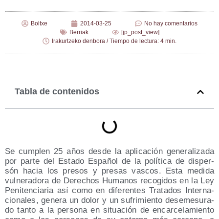
Boltxe
2014-03-25
No hay comentarios
Berriak
[jp_post_view]
Irakurtzeko denbora / Tiempo de lectura: 4 min.
Tabla de contenidos
Se cum­plen 25 años des­de la apli­ca­ción gene­ra­li­za­da
por par­te del Esta­do Espa­ñol de la polí­ti­ca de dis­per­
són hacia los pre­sos y pre­sas vas­cos. Esta medi­da
vul­ne­ra­do­ra de Dere­chos Huma­nos reco­gi­dos en la Ley
Peni­ten­cia­ria así como en dife­ren­tes Tra­ta­dos Inter­na­
cio­na­les, gene­ra un dolor y un sufri­mien­to des­eme­su­ra­
do tan­to a la per­so­na en situa­ción de encar­ce­la­mien­to