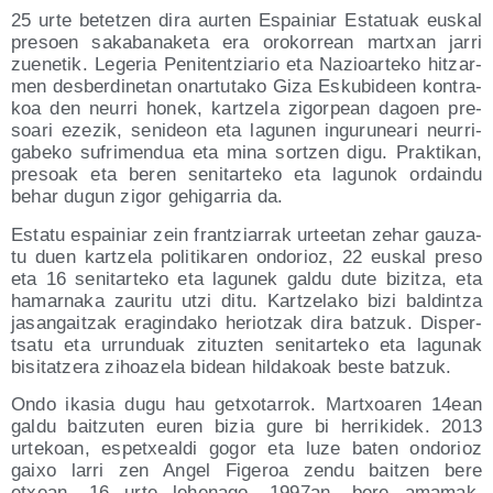
25 urte betetzen dira aur­ten Espai­niar Esta­tuak eus­kal
pre­soen saka­ba­na­ke­ta era oro­ko­rrean martxan jarri
zue­ne­tik. Lege­ria Peni­ten­tzia­rio eta Nazioar­te­ko hitzar­
men des­ber­di­ne­tan onar­tu­ta­ko Giza Esku­bi­deen kon­tra­
koa den neu­rri honek, kar­tze­la zigor­pean dagoen pre­
soa­ri eze­zik, seni­deon eta lagu­nen ingu­ru­nea­ri neu­rri­
ga­be­ko sufri­men­dua eta mina sor­tzen digu. Prak­ti­kan,
pre­soak eta beren seni­tar­te­ko eta lagu­nok ordain­du
behar dugun zigor gehi­ga­rria da.
Esta­tu espai­niar zein fran­tzia­rrak urtee­tan zehar gau­za­
tu duen kar­tze­la poli­ti­ka­ren ondo­rioz, 22 eus­kal pre­so
eta 16 seni­tar­te­ko eta lagu­nek gal­du dute bizitza, eta
hamar­na­ka zau­ri­tu utzi ditu. Kar­tze­la­ko bizi bal­din­tza
jasan­gaitzak era­gin­da­ko heriotzak dira batzuk. Dis­per­
tsa­tu eta urrun­duak zituz­ten seni­tar­te­ko eta lagu­nak
bisi­tatze­ra zihoa­ze­la bidean hil­da­koak bes­te batzuk.
Ondo ika­sia dugu hau getxo­ta­rrok. Martxoa­ren 14ean
gal­du baitzu­ten euren bizia gure bi herri­ki­dek. 2013
urte­koan, espetxeal­di gogor eta luze baten ondo­rioz
gai­xo larri zen Angel Fige­roa zen­du baitzen bere
etxean. 16 urte lehe­na­go, 1997an, bere ama­mak,