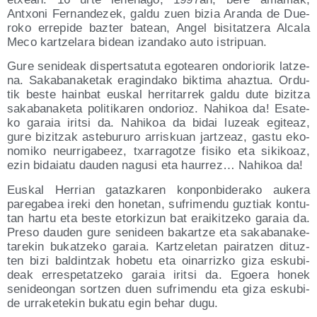
Antxo­ni Fer­nan­de­zek, gal­du zuen bizia Aran­da de Due­
ro­ko erre­pi­de baz­ter batean, Angel bisi­tatze­ra Alca­la
Meco kar­tze­la­ra bidean izan­da­ko auto istripuan.
Gure seni­deak dis­per­tsa­tu­ta ego­tea­ren ondo­rio­rik latze­
na. Saka­ba­na­ke­tak era­gin­da­ko bik­ti­ma ahaz­tua. Ordu­
tik bes­te hain­bat eus­kal herri­ta­rrek gal­du dute bizitza
saka­ba­na­ke­ta poli­ti­ka­ren ondo­rioz. Nahi­koa da! Esa­te­
ko garaia iritsi da. Nahi­koa da bidai luzeak egi­teaz,
gure bizitzak aste­bu­ru­ro arris­kuan jar­tzeaz, gas­tu eko­
no­mi­ko neu­rri­ga­beez, txa­rra­gotze fisi­ko eta siki­koaz,
ezin bidaia­tu dau­den nagu­si eta hau­rrez… Nahi­koa da!
Eus­kal Herrian gataz­ka­ren kon­pon­bi­de­ra­ko auke­ra
pare­ga­bea ire­ki den hone­tan, sufri­men­du guz­tiak kon­tu­
tan har­tu eta bes­te etor­ki­zun bat erai­kitze­ko garaia da.
Pre­so dau­den gure seni­deen bakar­tze eta saka­ba­na­ke­
ta­re­kin bukatze­ko garaia. Kar­tze­le­tan pai­ratzen dituz­
ten bizi bal­din­tzak hobe­tu eta oina­rriz­ko giza esku­bi­
deak erres­pe­tatze­ko garaia iritsi da. Egoe­ra honek
seni­deon­gan sor­tzen duen sufri­men­du eta giza esku­bi­
de urra­ke­te­kin buka­tu egin behar dugu.