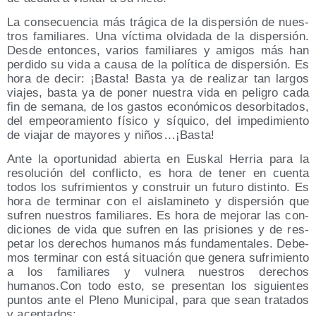
La con­se­cuen­cia más trá­gi­ca de la dis­per­sión de nues­
tros fami­lia­res. Una víc­ti­ma olvi­da­da de la dis­per­sión.
Des­de enton­ces, varios fami­lia­res y ami­gos más han
per­di­do su vida a cau­sa de la polí­ti­ca de dis­per­sión. Es
hora de decir: ¡Bas­ta! Bas­ta ya de rea­li­zar tan lar­gos
via­jes, bas­ta ya de poner nues­tra vida en peli­gro cada
fin de sema­na, de los gas­tos eco­nó­mi­cos desor­bi­ta­dos,
del empeo­ra­mien­to físi­co y síqui­co, del impe­di­mien­to
de via­jar de mayo­res y niños…¡Basta!
Ante la opor­tu­ni­dad abier­ta en Eus­kal Herria para la
reso­lu­ción del con­flic­to, es hora de tener en cuen­ta
todos los sufri­mien­tos y cons­truir un futu­ro dis­tin­to. Es
hora de ter­mi­nar con el ais­la­mi­ne­to y dis­per­sión que
sufren nues­tros fami­lia­res. Es hora de mejo­rar las con­
di­cio­nes de vida que sufren en las pri­sio­nes y de res­
pe­tar los dere­chos huma­nos más fun­da­men­ta­les. Debe­
mos ter­mi­nar con está situa­ción que gene­ra sufri­mien­to
a los fami­lia­res y vul­ne­ra nues­tros dere­chos
humanos.Con todo esto, se pre­sen­tan los siguien­tes
pun­tos ante el Pleno Muni­ci­pal, para que sean tra­ta­dos
y aceptados: