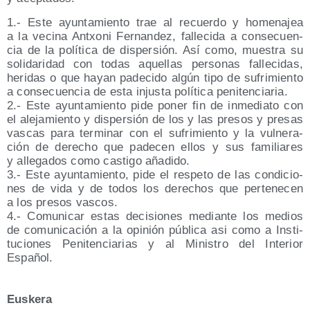
1.- Este ayun­ta­mien­to trae al recuer­do y home­na­jea
a la veci­na Antxo­ni Fer­nan­dez, falle­ci­da a con­se­cuen­
cia de la polí­ti­ca de dis­per­sión. Así como, mues­tra su
soli­da­ri­dad con todas aque­llas per­so­nas falle­ci­das,
heri­das o que hayan pade­ci­do algún tipo de sufri­mien­to
a con­se­cuen­cia de esta injus­ta polí­ti­ca penitenciaria.
2.- Este ayun­ta­mien­to pide poner fin de inme­dia­to con
el ale­ja­mien­to y dis­per­sión de los y las pre­sos y pre­sas
vas­cas para ter­mi­nar con el sufri­mien­to y la vul­ne­ra­
ción de dere­cho que pade­cen ellos y sus fami­lia­res
y alle­ga­dos como cas­ti­go añadido.
3.- Este ayun­ta­mien­to, pide el res­pe­to de las con­di­cio­
nes de vida y de todos los dere­chos que per­te­ne­cen
a los pre­sos vascos.
4.- Comu­ni­car estas deci­sio­nes median­te los medios
de comu­ni­ca­ción a la opi­nión públi­ca asi como a Ins­ti­
tu­cio­nes Peni­ten­cia­rias y al Minis­tro del Inte­rior
Español.
Euskera