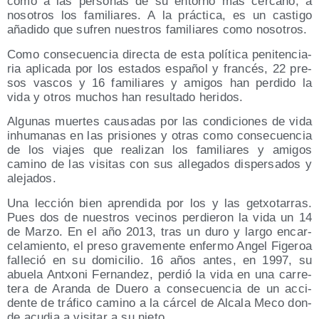
como a las per­so­nas de su entorno más cer­cano, a
noso­tros los fami­lia­res. A la prác­ti­ca, es un cas­ti­go
aña­di­do que sufren nues­tros fami­lia­res como nosotros.
Como con­se­cuen­cia direc­ta de esta polí­ti­ca peni­ten­cia­
ria apli­ca­da por los esta­dos espa­ñol y fran­cés, 22 pre­
sos vas­cos y 16 fami­lia­res y ami­gos han per­di­do la
vida y otros muchos han resul­ta­do heridos.
Algu­nas muer­tes cau­sa­das por las con­di­cio­nes de vida
inhu­ma­nas en las pri­sio­nes y otras como con­se­cuen­cia
de los via­jes que rea­li­zan los fami­lia­res y ami­gos
camino de las visi­tas con sus alle­ga­dos dis­per­sa­dos y
alejados.
Una lec­ción bien apren­di­da por los y las getxo­ta­rras.
Pues dos de nues­tros veci­nos per­die­ron la vida un 14
de Mar­zo. En el año 2013, tras un duro y lar­go encar­
ce­la­mien­to, el pre­so gra­ve­men­te enfer­mo Angel Fige­roa
falle­ció en su domi­ci­lio. 16 años antes, en 1997, su
abue­la Antxo­ni Fer­nan­dez, per­dió la vida en una carre­
te­ra de Aran­da de Due­ro a con­se­cuen­cia de un acci­
den­te de trá­fi­co camino a la cár­cel de Alca­la Meco don­
de acu­dia a visi­tar a su nieto.