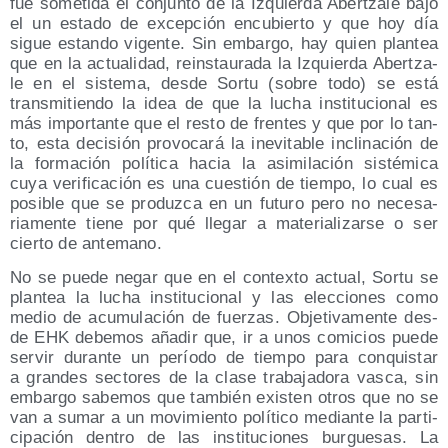
fue some­ti­da el con­jun­to de la Izquier­da Aber­tza­le bajo
el un esta­do de excep­ción encu­bier­to y que hoy día
sigue estan­do vigen­te. Sin embar­go, hay quien plan­tea
que en la actua­li­dad, reins­tau­ra­da la Izquier­da Aber­tza­
le en el sis­te­ma, des­de Sor­tu (sobre todo) se está
trans­mi­tien­do la idea de que la lucha ins­ti­tu­cio­nal es
más impor­tan­te que el res­to de fren­tes y que por lo tan­
to, esta deci­sión pro­vo­ca­rá la inevi­ta­ble incli­na­ción de
la for­ma­ción polí­ti­ca hacia la asi­mi­la­ción sis­té­mi­ca
cuya veri­fi­ca­ción es una cues­tión de tiem­po, lo cual es
posi­ble que se pro­duz­ca en un futu­ro pero no nece­sa­
ria­men­te tie­ne por qué lle­gar a mate­ria­li­zar­se o ser
cier­to de antemano.
No se pue­de negar que en el con­tex­to actual, Sor­tu se
plan­tea la lucha ins­ti­tu­cio­nal y las elec­cio­nes como
medio de acu­mu­la­ción de fuer­zas. Obje­ti­va­men­te des­
de EHK debe­mos aña­dir que, ir a unos comi­cios pue­de
ser­vir duran­te un perío­do de tiem­po para con­quis­tar
a gran­des sec­to­res de la cla­se tra­ba­ja­do­ra vas­ca, sin
embar­go sabe­mos que tam­bién exis­ten otros que no se
van a sumar a un movi­mien­to polí­ti­co median­te la par­ti­
ci­pa­ción den­tro de las ins­ti­tu­cio­nes bur­gue­sas. La