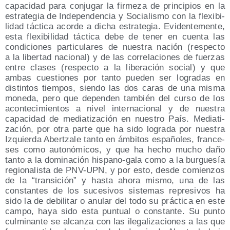
capa­ci­dad para con­ju­gar la fir­me­za de prin­ci­pios en la
estra­te­gia de Inde­pen­den­cia y Socia­lis­mo con la fle­xi­bi­
li­dad tác­ti­ca acor­de a dicha estra­te­gia. Evi­den­te­men­te,
esta fle­xi­bi­li­dad tác­ti­ca debe de tener en cuen­ta las
con­di­cio­nes par­ti­cu­la­res de nues­tra nación (res­pec­to
a la liber­tad nacio­nal) y de las corre­la­cio­nes de fuer­zas
entre cla­ses (res­pec­to a la libe­ra­ción social) y que
ambas cues­tio­nes por tan­to pue­den ser logra­das en
dis­tin­tos tiem­pos, sien­do las dos caras de una mis­ma
mone­da, pero que depen­den tam­bién del cur­so de los
acon­te­ci­mien­tos a nivel inter­na­cio­nal y de nues­tra
capa­ci­dad de media­ti­za­ción en nues­tro País. Media­ti­
za­ción, por otra par­te que ha sido logra­da por nues­tra
Izquier­da Aber­tza­le tan­to en ámbi­tos espa­ño­les, fran­ce­
ses como auto­nó­mi­cos, y que ha hecho mucho daño
tan­to a la domi­na­ción his­pano-gala como a la bur­gue­sía
regio­na­lis­ta de PNV-UPN, y por esto, des­de comien­zos
de la “tran­si­ción” y has­ta aho­ra mis­mo, una de las
cons­tan­tes de los suce­si­vos sis­te­mas repre­si­vos ha
sido la de debi­li­tar o anu­lar del todo su prác­ti­ca en este
cam­po, haya sido esta pun­tual o cons­tan­te. Su pun­to
cul­mi­nan­te se alcan­za con las ile­ga­li­za­cio­nes a las que