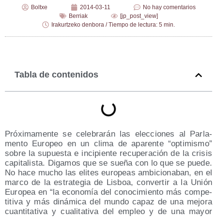
Boltxe
2014-03-11
No hay comentarios
Berriak
[jp_post_view]
Irakurtzeko denbora / Tiempo de lectura: 5 min.
Tabla de contenidos
Pró­xi­ma­men­te se cele­bra­rán las elec­cio­nes al Par­la­
men­to Euro­peo en un cli­ma de apa­ren­te “opti­mis­mo”
sobre la supues­ta e inci­pien­te recu­pe­ra­ción de la cri­sis
capi­ta­lis­ta. Diga­mos que se sue­ña con lo que se pue­de.
No hace mucho las eli­tes euro­peas ambi­cio­na­ban, en el
mar­co de la estra­te­gia de Lis­boa, con­ver­tir a la Unión
Euro­pea en “la eco­no­mía del cono­ci­mien­to más com­pe­
ti­ti­va y más diná­mi­ca del mun­do capaz de una mejo­ra
cuan­ti­ta­ti­va y cua­li­ta­ti­va del empleo y de una mayor