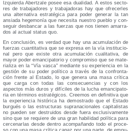
Izquier­da Aber­tza­le posee esa dua­li­dad. A estos sec­to­
res de tra­ba­ja­do­res y tra­ba­ja­do­ras hay que ofre­cer­les
una alter­na­ti­va estra­té­gi­ca para poder gene­rar la tan
ansia­da hege­mo­nía que nece­si­ta nues­tro pue­blo y con­
se­guir des­ban­car a las fuer­zas que nos tie­nen ama­rra­
dos al actual sta­tus quo.
En con­clu­sión, es ver­dad que hay una acu­mu­la­ción de
fuer­zas cuan­ti­ta­ti­va que se expre­sa en la vía ins­ti­tu­cio­
nal pero que exis­te otra acu­mu­la­ción cua­li­ta­ti­va, de
mayor poder eman­ci­pa­to­rio y com­pro­mi­so que se mate­
ria­li­za en la “Vía vas­ca” median­te su expe­rien­cia en la
ges­tión de su poder polí­ti­co a tra­vés de la con­fron­ta­
ción fren­te al Esta­do, lo que gene­ra una masa crí­ti­ca
que car­ga con todas las con­se­cuen­cias y con los
aspec­tos más duros y difí­ci­les de la lucha eman­ci­pa­to­
ria en tér­mi­nos estra­té­gi­cos. Cree­mos en defi­ni­ti­va que
la expe­rien­cia his­tó­ri­ca ha demos­tra­do que el Esta­do
bur­gués o las estruc­tu­ras supra­na­cio­na­les capi­ta­lis­tas
no pue­den ser des­trui­dos des­de fue­ra exclu­si­va­men­te
sino que se requie­re de una gran habi­li­dad polí­ti­ca para
cer­ce­nar­las des­de den­tro acom­pa­ñan­do todo el pro­ce­
so con una masa crí­ti­ca capaz por una par­te, de empu­