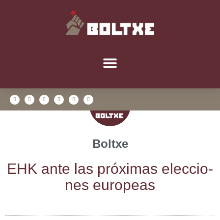
Boltxe
EHK ante las pró­xi­mas elec­cio­
nes europeas