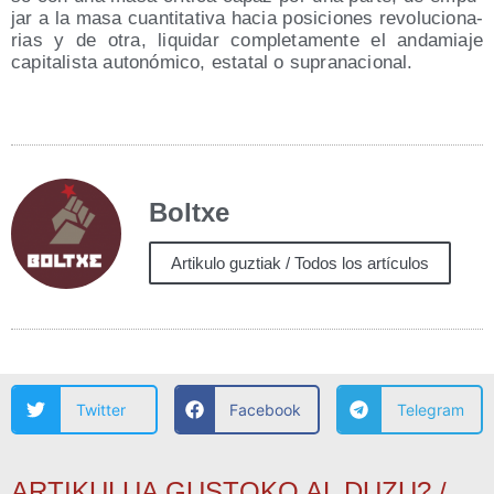
jar a la masa cuan­ti­ta­ti­va hacia posi­cio­nes revo­lu­cio­na­
rias y de otra, liqui­dar com­ple­ta­men­te el anda­mia­je
capi­ta­lis­ta auto­nó­mi­co, esta­tal o supranacional.
Boltxe
Artikulo guztiak / Todos los artículos
Twitter
Facebook
Telegram
ARTIKULUA GUSTOKO AL DUZU? /