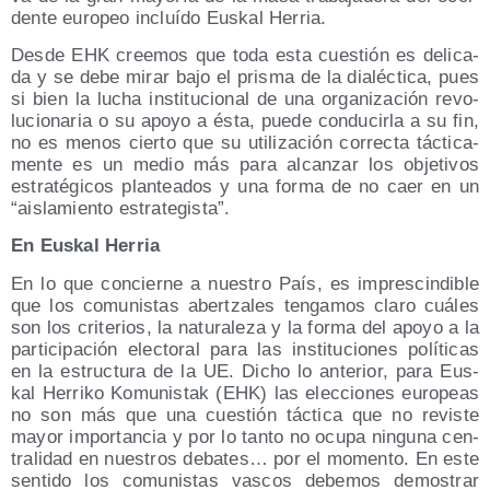
den­te euro­peo incluí­do Eus­kal Herria.
Des­de EHK cree­mos que toda esta cues­tión es deli­ca­
da y se debe mirar bajo el pris­ma de la dia­léc­ti­ca, pues
si bien la lucha ins­ti­tu­cio­nal de una orga­ni­za­ción revo­
lu­cio­na­ria o su apo­yo a ésta, pue­de con­du­cir­la a su fin,
no es menos cier­to que su uti­li­za­ción correc­ta tác­ti­ca­
men­te es un medio más para alcan­zar los obje­ti­vos
estra­té­gi­cos plan­tea­dos y una for­ma de no caer en un
“ais­la­mien­to estrategista”.
En Eus­kal Herria
En lo que con­cier­ne a nues­tro País, es impres­cin­di­ble
que los comu­nis­tas aber­tza­les ten­ga­mos cla­ro cuá­les
son los cri­te­rios, la natu­ra­le­za y la for­ma del apo­yo a la
par­ti­ci­pa­ción elec­to­ral para las ins­ti­tu­cio­nes polí­ti­cas
en la estruc­tu­ra de la UE. Dicho lo ante­rior, para Eus­
kal Herri­ko Komu­nis­tak (EHK) las elec­cio­nes euro­peas
no son más que una cues­tión tác­ti­ca que no revis­te
mayor impor­tan­cia y por lo tan­to no ocu­pa nin­gu­na cen­
tra­li­dad en nues­tros deba­tes… por el momen­to. En este
sen­ti­do los comu­nis­tas vas­cos debe­mos demos­trar