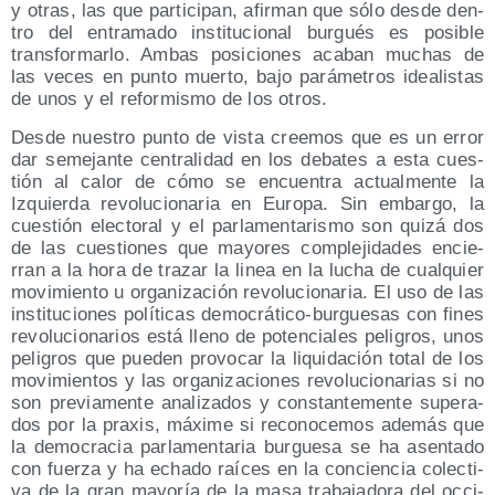
y otras, las que par­ti­ci­pan, afir­man que sólo des­de den­
tro del entra­ma­do ins­ti­tu­cio­nal bur­gués es posi­ble
trans­for­mar­lo. Ambas posi­cio­nes aca­ban muchas de
las veces en pun­to muer­to, bajo pará­me­tros idea­lis­tas
de unos y el refor­mis­mo de los otros.
Des­de nues­tro pun­to de vis­ta cree­mos que es un error
dar seme­jan­te cen­tra­li­dad en los deba­tes a esta cues­
tión al calor de cómo se encuen­tra actual­men­te la
Izquier­da revo­lu­cio­na­ria en Euro­pa. Sin embar­go, la
cues­tión elec­to­ral y el par­la­men­ta­ris­mo son qui­zá dos
de las cues­tio­nes que mayo­res com­ple­ji­da­des encie­
rran a la hora de tra­zar la linea en la lucha de cual­quier
movi­mien­to u orga­ni­za­ción revo­lu­cio­na­ria. El uso de las
ins­ti­tu­cio­nes polí­ti­cas demo­crá­ti­co-bur­gue­sas con fines
revo­lu­cio­na­rios está lleno de poten­cia­les peli­gros, unos
peli­gros que pue­den pro­vo­car la liqui­da­ción total de los
movi­mien­tos y las orga­ni­za­cio­nes revo­lu­cio­na­rias si no
son pre­via­men­te ana­li­za­dos y cons­tan­te­men­te supe­ra­
dos por la pra­xis, máxi­me si reco­no­ce­mos ade­más que
la demo­cra­cia par­la­men­ta­ria bur­gue­sa se ha asen­ta­do
con fuer­za y ha echa­do raí­ces en la con­cien­cia colec­ti­
va de la gran mayo­ría de la masa tra­ba­ja­do­ra del occi­