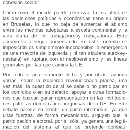
cohe­sión social”.
Como todo el mun­do pue­de obser­var, la ini­cia­ti­va de
las deci­sio­nes polí­ti­cas y eco­nó­mi­cas tie­ne su ori­gen
en Bru­se­las, lo que no deja de aumen­tar el abis­mo
entre las medi­das adop­ta­das a esca­la con­ti­nen­tal y la
vida dia­ria de los tra­ba­ja­do­resy tra­ba­ja­do­ras. Este
abis­mo va a seguir aumen­tan­do. En este con­tex­to de
impo­si­ción es sim­ple­men­te incon­ce­bi­ble la emer­gen­cia
de una mayo­ría de izquier­da ( ni tan siquie­ra euro­key­
ne­sia­na) en rup­tu­ra con el neo­li­be­ra­lis­mo y las lineas
gene­ra­les por las que cami­na la UE.
Por todo lo ante­rior­men­te dicho y por otras razo­nes
varias, sobre la izquier­da revo­lu­cio­na­ria pla­nea, una
vez más, la cues­tión de si se debe o no par­ti­ci­par en
los comi­cios o en su defec­to, apo­yar a otras for­ma­cio­
nes que bus­can ganar repre­sen­ta­ción en las ins­ti­tu­cio­
nes polí­ti­cas demo­crá­ti­co-bur­gue­sas de la UE. En este
deba­te pare­ce no exis­tir un pun­to inter­me­dio, ya que
unas fuer­zas, de for­ma meca­ni­cis­ta, argu­yen que la
par­ti­ci­pa­ción elec­to­ral, por si sóla, ya gene­ra una legi­ti­
ma­ción del sis­te­ma al que se pre­ten­de com­ba­tir